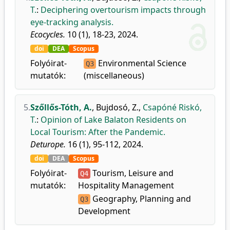
T.
:
Deciphering overtourism impacts through
eye-tracking analysis.
Ecocycles.
10 (1), 18-23, 2024.
doi
DEA
Scopus
Folyóirat-
Environmental Science
Q3
mutatók:
(miscellaneous)
5.
Szőllős-Tóth, A.
,
Bujdosó, Z.
,
Csapóné Riskó,
T.
:
Opinion of Lake Balaton Residents on
Local Tourism: After the Pandemic.
Deturope.
16 (1), 95-112, 2024.
doi
DEA
Scopus
Folyóirat-
Tourism, Leisure and
Q4
mutatók:
Hospitality Management
Geography, Planning and
Q3
Development