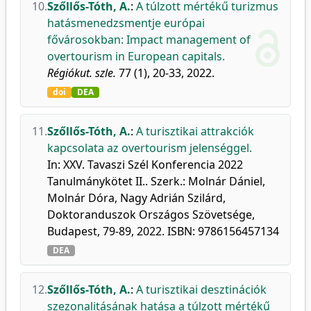
10.
Szőllős-Tóth, A.
:
A túlzott mértékű turizmus
hatásmenedzsmentje európai
fővárosokban: Impact management of
overtourism in European capitals.
Régiókut. szle.
77 (1), 20-33, 2022.
doi
DEA
11.
Szőllős-Tóth, A.
:
A turisztikai attrakciók
kapcsolata az overtourism jelenséggel.
In: XXV. Tavaszi Szél Konferencia 2022
Tanulmánykötet II.. Szerk.: Molnár Dániel,
Molnár Dóra, Nagy Adrián Szilárd,
Doktoranduszok Országos Szövetsége,
Budapest, 79-89, 2022. ISBN: 9786156457134
DEA
12.
Szőllős-Tóth, A.
:
A turisztikai desztinációk
szezonalitásának hatása a túlzott mértékű