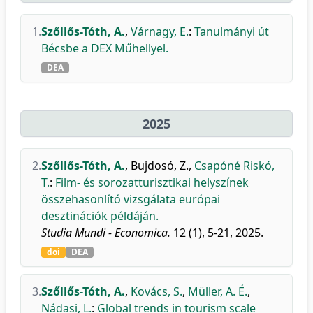
1.
Szőllős-Tóth, A.
,
Várnagy, E.
:
Tanulmányi út
Bécsbe a DEX Műhellyel.
DEA
2025
2.
Szőllős-Tóth, A.
,
Bujdosó, Z.
,
Csapóné Riskó,
T.
:
Film- és sorozatturisztikai helyszínek
összehasonlító vizsgálata európai
desztinációk példáján.
Studia Mundi - Economica.
12 (1), 5-21, 2025.
doi
DEA
3.
Szőllős-Tóth, A.
,
Kovács, S.
,
Müller, A. É.
,
Nádasi, L.
:
Global trends in tourism scale