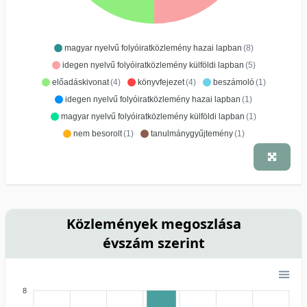
magyar nyelvű folyóiratközlemény hazai lapban
(8)
idegen nyelvű folyóiratközlemény külföldi lapban
(5)
előadáskivonat
(4)
könyvfejezet
(4)
beszámoló
(1)
idegen nyelvű folyóiratközlemény hazai lapban
(1)
magyar nyelvű folyóiratközlemény külföldi lapban
(1)
nem besorolt
(1)
tanulmánygyűjtemény
(1)
Közlemények megoszlása
évszám szerint
8