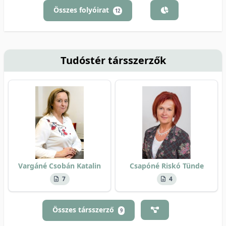
Összes folyóirat
12
Tudóstér társszerzők
Vargáné Csobán Katalin
Csapóné Riskó Tünde
7
4
Összes társszerző
9