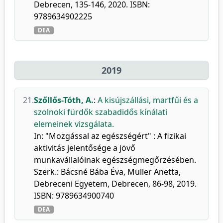
Debrecen, 135-146, 2020. ISBN:
9789634902225
DEA
2019
21.
Szőllős-Tóth, A.
:
A kisújszállási, martfűi és a
szolnoki fürdők szabadidős kínálati
elemeinek vizsgálata.
In: "Mozgással az egészségért" : A fizikai
aktivitás jelentősége a jövő
munkavállalóinak egészségmegőrzésében.
Szerk.: Bácsné Bába Éva, Müller Anetta,
Debreceni Egyetem, Debrecen, 86-98, 2019.
ISBN: 9789634900740
DEA