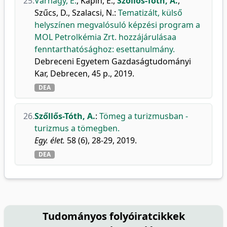
25.
Várnagy, E.
,
Kapin, E.
,
Szőllős-Tóth, A.
,
Szűcs, D.
,
Szalacsi, N.
:
Tematizált, külső
helyszínen megvalósuló képzési program a
MOL Petrolkémia Zrt. hozzájárulásaa
fenntarthatósághoz: esettanulmány.
Debreceni Egyetem Gazdaságtudományi
Kar, Debrecen, 45 p., 2019.
DEA
26.
Szőllős-Tóth, A.
:
Tömeg a turizmusban -
turizmus a tömegben.
Egy. élet.
58 (6), 28-29, 2019.
DEA
Tudományos folyóiratcikkek