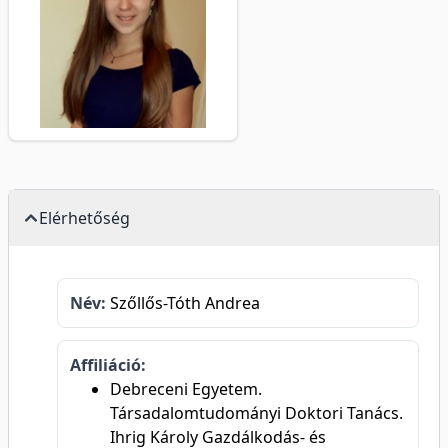
Elérhetőség
Név:
Szőllős-Tóth Andrea
Affiliáció:
Debreceni Egyetem.
Társadalomtudományi Doktori Tanács.
Ihrig Károly Gazdálkodás- és