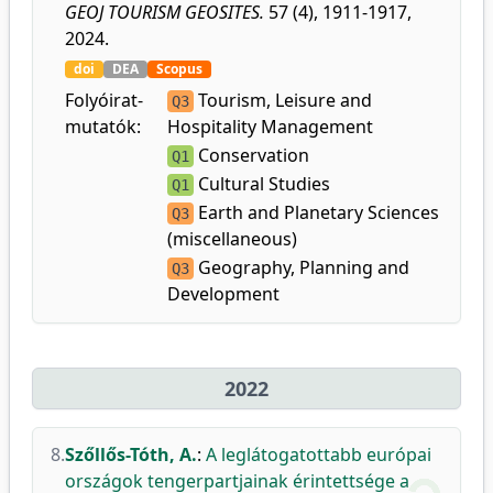
GEOJ TOURISM GEOSITES.
57 (4), 1911-1917,
2024.
doi
DEA
Scopus
Folyóirat-
Tourism, Leisure and
Q3
mutatók:
Hospitality Management
Conservation
Q1
Cultural Studies
Q1
Earth and Planetary Sciences
Q3
(miscellaneous)
Geography, Planning and
Q3
Development
2022
8.
Szőllős-Tóth, A.
:
A leglátogatottabb európai
országok tengerpartjainak érintettsége a