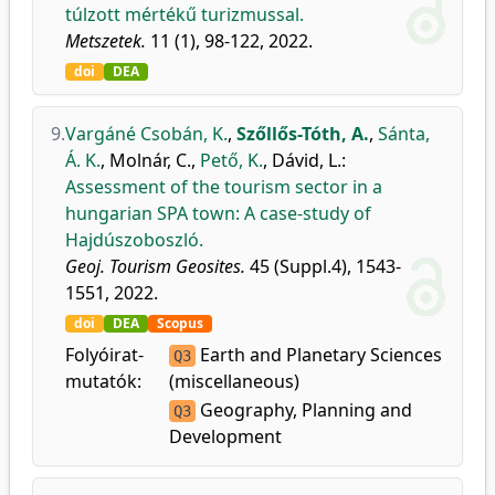
túlzott mértékű turizmussal.
Metszetek.
11 (1), 98-122, 2022.
doi
DEA
9.
Vargáné Csobán, K.
,
Szőllős-Tóth, A.
,
Sánta,
Á. K.
,
Molnár, C.
,
Pető, K.
,
Dávid, L.
:
Assessment of the tourism sector in a
hungarian SPA town: A case-study of
Hajdúszoboszló.
Geoj. Tourism Geosites.
45 (Suppl.4), 1543-
1551, 2022.
doi
DEA
Scopus
Folyóirat-
Earth and Planetary Sciences
Q3
mutatók:
(miscellaneous)
Geography, Planning and
Q3
Development