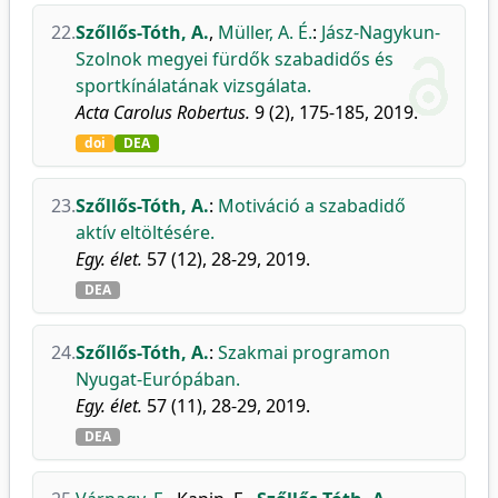
22.
Szőllős-Tóth, A.
,
Müller, A. É.
:
Jász-Nagykun-
Szolnok megyei fürdők szabadidős és
sportkínálatának vizsgálata.
Acta Carolus Robertus.
9 (2), 175-185, 2019.
doi
DEA
23.
Szőllős-Tóth, A.
:
Motiváció a szabadidő
aktív eltöltésére.
Egy. élet.
57 (12), 28-29, 2019.
DEA
24.
Szőllős-Tóth, A.
:
Szakmai programon
Nyugat-Európában.
Egy. élet.
57 (11), 28-29, 2019.
DEA