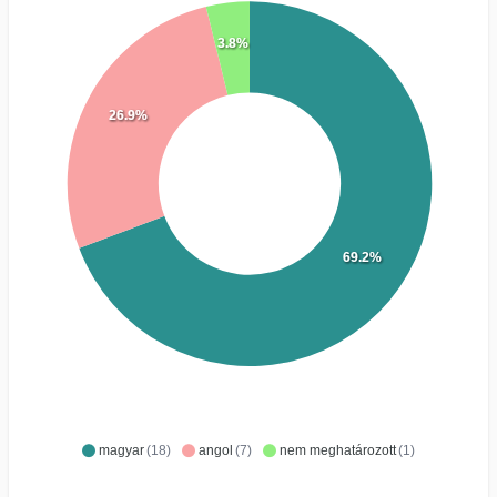
3.8%
26.9%
69.2%
magyar
(18)
angol
(7)
nem meghatározott
(1)