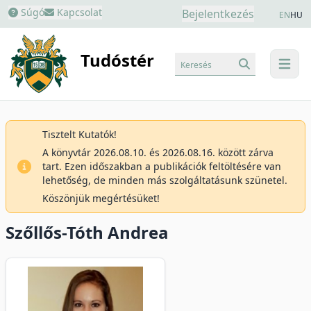
Súgó
Kapcsolat
Bejelentkezés
EN
HU
Tudóstér
Keresés
menu
Tisztelt Kutatók!
A könyvtár 2026.08.10. és 2026.08.16. között zárva
tart. Ezen időszakban a publikációk feltöltésére van
lehetőség, de minden más szolgáltatásunk szünetel.
Köszönjük megértésüket!
Szőllős-Tóth Andrea