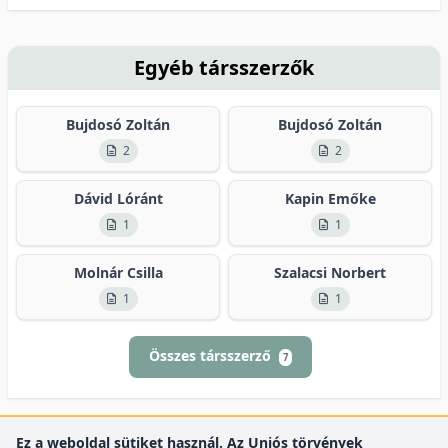
Egyéb társszerzők
Bujdosó Zoltán
Bujdosó Zoltán
2
2
Dávid Lóránt
Kapin Emőke
1
1
Molnár Csilla
Szalacsi Norbert
1
1
Összes társszerző
7
Ez a weboldal sütiket használ. Az Uniós törvények