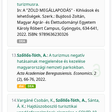
turizmusra.
In: A "ZÖLD MEGÁLLAPODÁS" - Kihívások és
lehetőségek. Szerk.: Bujdosó Zoltán,
Magyar Agrár- és Élettudományi Egyetem
Károly Róbert Campus, Gyöngyös, 634-641,
2022. ISBN: 9789636230326
DEA
13.
Szőllős-Tóth, A.
:
A turizmus negatív
hatásainak megjelenése és kezelése
magyarországi nemzeti parkokban.
Acta Academiae Beregsasiensis. Economics.
2
(2), 66-76, 2022.
doi
DEA
14.
Vargáné Csobán, K.
,
Szőllős-Tóth, A.
,
Sánta,
Á. K.
:
Hajdúszoboszló turisztikai