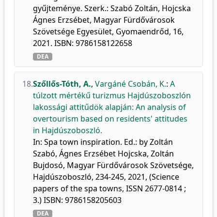
gyűjteménye. Szerk.: Szabó Zoltán, Hojcska
Ágnes Erzsébet, Magyar Fürdővárosok
Szövetsége Egyesület, Gyomaendrőd, 16,
2021. ISBN: 9786158122658
DEA
18.
Szőllős-Tóth, A.
,
Vargáné Csobán, K.
:
A
túlzott mértékű turizmus Hajdúszoboszlón
lakossági attitűdök alapján: An analysis of
overtourism based on residents' attitudes
in Hajdúszoboszló.
In: Spa town inspiration. Ed.: by Zoltán
Szabó, Ágnes Erzsébet Hojcska, Zoltán
Bujdosó, Magyar Fürdővárosok Szövetsége,
Hajdúszoboszló, 234-245, 2021, (Science
papers of the spa towns, ISSN 2677-0814 ;
3.) ISBN: 9786158205603
DEA