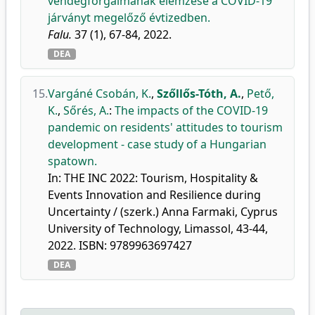
vendégforgalmának elemzése a COVID-19
járványt megelőző évtizedben.
Falu.
37 (1), 67-84, 2022.
DEA
15.
Vargáné Csobán, K.
,
Szőllős-Tóth, A.
,
Pető,
K.
,
Sőrés, A.
:
The impacts of the COVID-19
pandemic on residents' attitudes to tourism
development - case study of a Hungarian
spatown.
In: THE INC 2022: Tourism, Hospitality &
Events Innovation and Resilience during
Uncertainty / (szerk.) Anna Farmaki, Cyprus
University of Technology, Limassol, 43-44,
2022. ISBN: 9789963697427
DEA