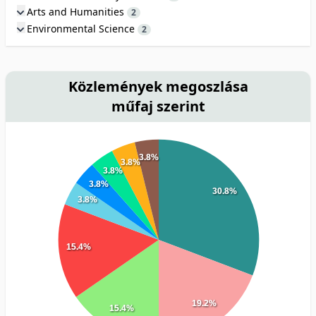
Arts and Humanities
2
Environmental Science
2
Közlemények megoszlása
műfaj szerint
3.8%
3.8%
3.8%
3.8%
30.8%
3.8%
15.4%
19.2%
15.4%