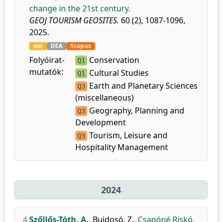
change in the 21st century.
GEOJ TOURISM GEOSITES.
60 (2), 1087-1096,
2025.
doi
DEA
Scopus
Folyóirat-
Conservation
Q1
mutatók:
Cultural Studies
Q1
Earth and Planetary Sciences
Q3
(miscellaneous)
Geography, Planning and
Q3
Development
Tourism, Leisure and
Q3
Hospitality Management
2024
4.
Szőllős-Tóth, A.
,
Bujdosó, Z.
,
Csapóné Riskó,