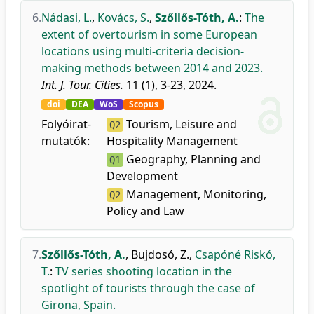
6.
Nádasi, L.
,
Kovács, S.
,
Szőllős-Tóth, A.
:
The
extent of overtourism in some European
locations using multi-criteria decision-
making methods between 2014 and 2023.
Int. J. Tour. Cities.
11 (1), 3-23, 2024.
doi
DEA
WoS
Scopus
Folyóirat-
Tourism, Leisure and
Q2
mutatók:
Hospitality Management
Geography, Planning and
Q1
Development
Management, Monitoring,
Q2
Policy and Law
7.
Szőllős-Tóth, A.
,
Bujdosó, Z.
,
Csapóné Riskó,
T.
:
TV series shooting location in the
spotlight of tourists through the case of
Girona, Spain.