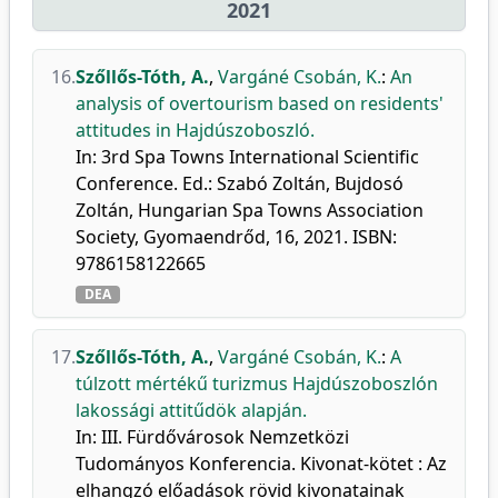
2021
16.
Szőllős-Tóth, A.
,
Vargáné Csobán, K.
:
An
analysis of overtourism based on residents'
attitudes in Hajdúszoboszló.
In: 3rd Spa Towns International Scientific
Conference. Ed.: Szabó Zoltán, Bujdosó
Zoltán, Hungarian Spa Towns Association
Society, Gyomaendrőd, 16, 2021. ISBN:
9786158122665
DEA
17.
Szőllős-Tóth, A.
,
Vargáné Csobán, K.
:
A
túlzott mértékű turizmus Hajdúszoboszlón
lakossági attitűdök alapján.
In: III. Fürdővárosok Nemzetközi
Tudományos Konferencia. Kivonat-kötet : Az
elhangzó előadások rövid kivonatainak