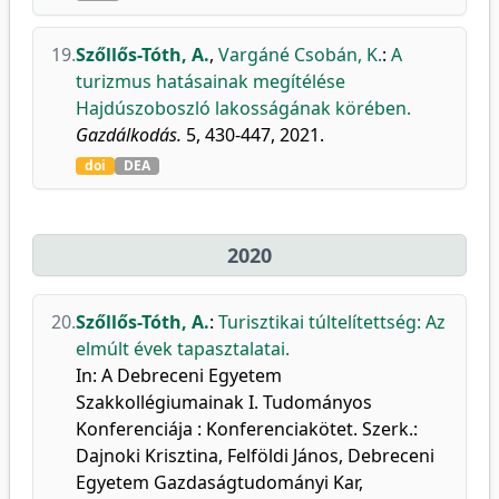
19.
Szőllős-Tóth, A.
,
Vargáné Csobán, K.
:
A
turizmus hatásainak megítélése
Hajdúszoboszló lakosságának körében.
Gazdálkodás.
5, 430-447, 2021.
doi
DEA
2020
20.
Szőllős-Tóth, A.
:
Turisztikai túltelítettség: Az
elmúlt évek tapasztalatai.
In: A Debreceni Egyetem
Szakkollégiumainak I. Tudományos
Konferenciája : Konferenciakötet. Szerk.:
Dajnoki Krisztina, Felföldi János, Debreceni
Egyetem Gazdaságtudományi Kar,