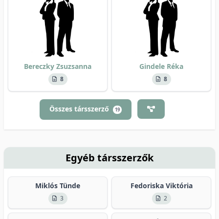
Bereczky Zsuzsanna
Gindele Réka
8
8
Összes társszerző
19
Egyéb társszerzők
Miklós Tünde
Fedoriska Viktória
3
2