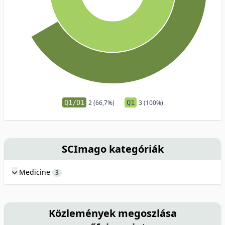
Q1/D1
2 (66,7%)
Q1
3 (100%)
SCImago kategóriák
Medicine
3
Közlemények megoszlása