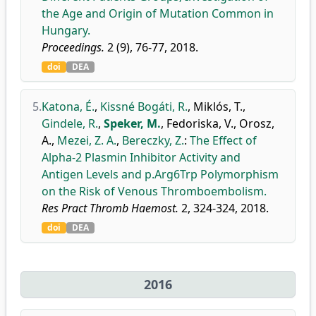
the Age and Origin of Mutation Common in
Hungary.
Proceedings.
2 (9), 76-77, 2018.
doi
DEA
5.
Katona, É.
,
Kissné Bogáti, R.
,
Miklós, T.
,
Gindele, R.
,
Speker, M.
,
Fedoriska, V.
,
Orosz,
A.
,
Mezei, Z. A.
,
Bereczky, Z.
:
The Effect of
Alpha-2 Plasmin Inhibitor Activity and
Antigen Levels and p.Arg6Trp Polymorphism
on the Risk of Venous Thromboembolism.
Res Pract Thromb Haemost.
2, 324-324, 2018.
doi
DEA
2016