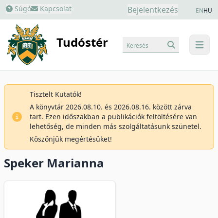
Súgó
Kapcsolat
Bejelentkezés
EN
HU
Tudóstér
Keresés
menu
Tisztelt Kutatók!
A könyvtár 2026.08.10. és 2026.08.16. között zárva
tart. Ezen időszakban a publikációk feltöltésére van
lehetőség, de minden más szolgáltatásunk szünetel.
Köszönjük megértésüket!
Speker Marianna