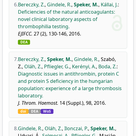
6.
Bereczky, Z.
,
Gindele, R.
,
Speker, M.
,
Kállai, J.
:
Deficiencies of the natural anticoagulants:
novel clinical laboratory aspects of
thrombophilia testing.
EJIFCC.
27 (2), 130-146, 2016.
DEA
7.
Bereczky, Z.
,
Speker, M.
,
Gindele, R.
,
Szabó,
Z.
,
Oláh, Z.
,
Pfliegler, G.
,
Kerényi, A.
,
Boda, Z.
:
Diagnostic issues in antithrombin, protein C
and protein S deficiency in the hungarian
population: experience of a large thrombosis
laboratory.
J. Throm. Haemost.
14 (Suppl.), 98, 2016.
doi
DEA
WoS
8.
Gindele, R.
,
Oláh, Z.
,
Ilonczai, P.
,
Speker, M.
,
Udvari, Á.
,
Selmeczi, A.
,
Pfliegler, G.
,
Marján,