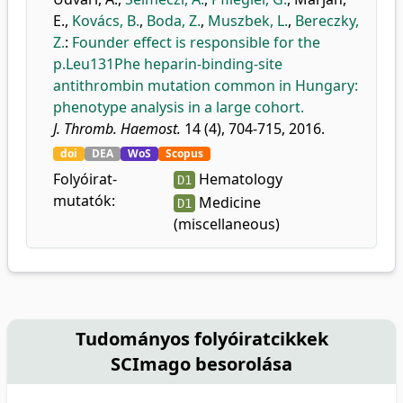
E.
,
Kovács, B.
,
Boda, Z.
,
Muszbek, L.
,
Bereczky,
Z.
:
Founder effect is responsible for the
p.Leu131Phe heparin-binding-site
antithrombin mutation common in Hungary:
phenotype analysis in a large cohort.
J. Thromb. Haemost.
14 (4), 704-715, 2016.
doi
DEA
WoS
Scopus
Folyóirat-
Hematology
D1
mutatók:
Medicine
D1
(miscellaneous)
Tudományos folyóiratcikkek
SCImago besorolása