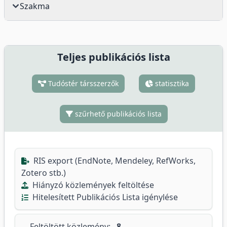
Szakma
Teljes publikációs lista
Tudóstér társszerzők
statisztika
szűrhető publikációs lista
RIS export (EndNote, Mendeley, RefWorks,
Zotero stb.)
Hiányzó közlemények feltöltése
Hitelesített Publikációs Lista igénylése
Feltöltött közlemény:
8