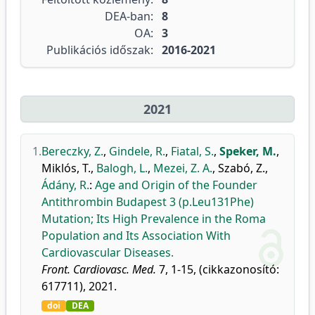
DEA-ban:
8
OA:
3
Publikációs időszak:
2016-2021
2021
1.
Bereczky, Z.
,
Gindele, R.
,
Fiatal, S.
,
Speker, M.
,
Miklós, T.
,
Balogh, L.
,
Mezei, Z. A.
,
Szabó, Z.
,
Ádány, R.
:
Age and Origin of the Founder
Antithrombin Budapest 3 (p.Leu131Phe)
Mutation; Its High Prevalence in the Roma
Population and Its Association With
Cardiovascular Diseases.
Front. Cardiovasc. Med.
7, 1-15, (cikkazonosító:
617711), 2021.
doi
DEA