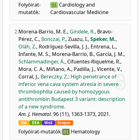
Folyóirat-
Cardiology and
Q1
mutatók:
Cardiovascular Medicine
2.
Morena-Barrio, M. E.
,
Gindele, R.
,
Bravo-
Pérez, C.
,
Ilonczai, P.
,
Zuazu, I.
,
Speker, M.
,
Oláh, Z.
,
Rodríguez-Sevilla, J. J.
,
Entrena, L.
,
Infante, M. S.
,
Morena-Barrio, B.
,
García, J. M.
,
Schlammadinger, Á.
,
Cifuentes-Riquelme, R.
,
Mora, C. A.
,
Miñano, A.
,
Padilla, J.
,
Vicente, V.
,
Corral, J.
,
Bereczky, Z.
:
High penetrance of
inferior vena cava system atresia in severe
thrombophilia caused by homozygous
antithrombin Budapest 3 variant: description
of a new syndrome.
Am. J. Hematol.
96 (11), 1363-1373, 2021.
doi
DEA
WoS
Scopus
Folyóirat-mutatók:
Hematology
D1