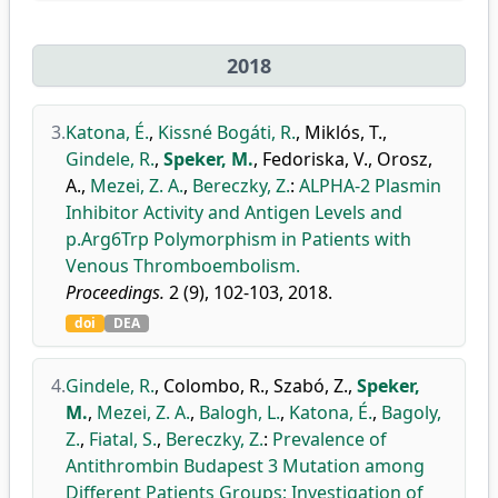
2018
3.
Katona, É.
,
Kissné Bogáti, R.
,
Miklós, T.
,
Gindele, R.
,
Speker, M.
,
Fedoriska, V.
,
Orosz,
A.
,
Mezei, Z. A.
,
Bereczky, Z.
:
ALPHA-2 Plasmin
Inhibitor Activity and Antigen Levels and
p.Arg6Trp Polymorphism in Patients with
Venous Thromboembolism.
Proceedings.
2 (9), 102-103, 2018.
doi
DEA
4.
Gindele, R.
,
Colombo, R.
,
Szabó, Z.
,
Speker,
M.
,
Mezei, Z. A.
,
Balogh, L.
,
Katona, É.
,
Bagoly,
Z.
,
Fiatal, S.
,
Bereczky, Z.
:
Prevalence of
Antithrombin Budapest 3 Mutation among
Different Patients Groups; Investigation of