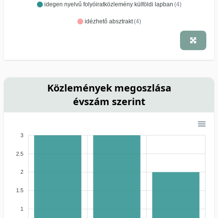
idegen nyelvű folyóiratközlemény külföldi lapban
(4)
idézhető absztrakt
(4)
Közlemények megoszlása
évszám szerint
3
2.5
2
1.5
1