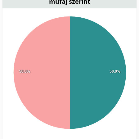
műfaj szerint
50.0%
50.0%