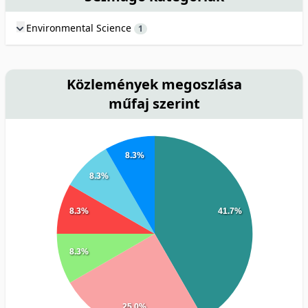
Environmental Science
1
Közlemények megoszlása
műfaj szerint
8.3%
8.3%
8.3%
41.7%
8.3%
25.0%