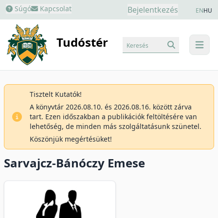
Súgó
Kapcsolat
Bejelentkezés
EN
HU
Tudóstér
Keresés
menu
Tisztelt Kutatók!
A könyvtár 2026.08.10. és 2026.08.16. között zárva
tart. Ezen időszakban a publikációk feltöltésére van
lehetőség, de minden más szolgáltatásunk szünetel.
Köszönjük megértésüket!
Sarvajcz-Bánóczy Emese