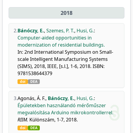
2018
2.
Bánóczy, E.
,
Szemes, P. T.
,
Husi, G.
:
Computer-aided opportunities in
modernization of residential buildings.
In: 2nd International Symposium on Small-
scale Intelligent Manufacturing Systems
(SIMS), 2018, IEEE, [s.l.], 1-6, 2018. ISBN:
9781538644379
doi
DEA
3.
Agonás, Á. F.
,
Bánóczy, E.
,
Husi, G.
:
Épületekben használandó mérőműszer
megvalósítása Arduino mikrokontrollerrel.
RIIM.
Különszám, 1-7, 2018.
doi
DEA