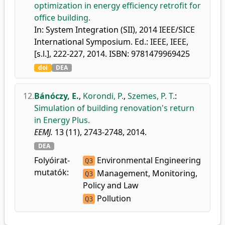
optimization in energy efficiency retrofit for
office building.
In: System Integration (SII), 2014 IEEE/SICE
International Symposium. Ed.: IEEE, IEEE,
[s.l.], 222-227, 2014. ISBN: 9781479969425
doi
DEA
12.
Bánóczy, E.
,
Korondi, P.
,
Szemes, P. T.
:
Simulation of building renovation's return
in Energy Plus.
EEMJ.
13 (11), 2743-2748, 2014.
DEA
Folyóirat-
Environmental Engineering
Q3
mutatók:
Management, Monitoring,
Q3
Policy and Law
Pollution
Q3