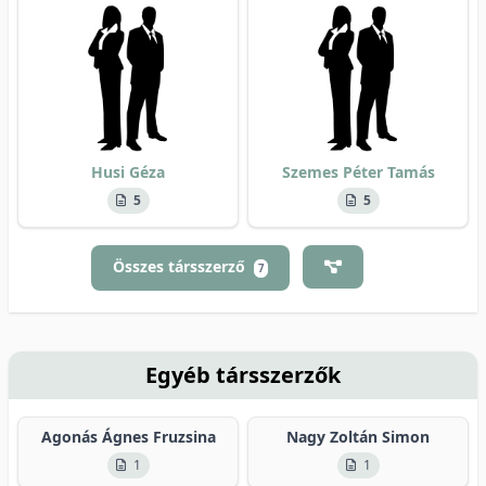
Husi Géza
Szemes Péter Tamás
5
5
Összes társszerző
7
Egyéb társszerzők
Agonás Ágnes Fruzsina
Nagy Zoltán Simon
1
1