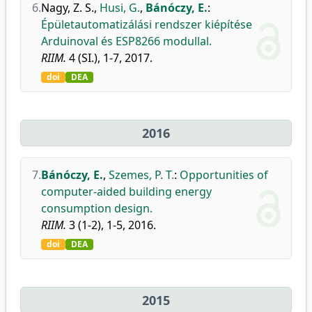
6.
Nagy, Z. S.
,
Husi, G.
,
Bánóczy, E.
:
Épületautomatizálási rendszer kiépítése
Arduinoval és ESP8266 modullal.
RIIM.
4 (SI.), 1-7, 2017.
doi
DEA
2016
7.
Bánóczy, E.
,
Szemes, P. T.
:
Opportunities of
computer-aided building energy
consumption design.
RIIM.
3 (1-2), 1-5, 2016.
doi
DEA
2015