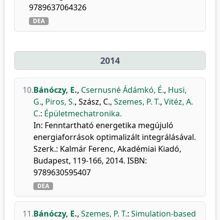
9789637064326
DEA
2014
10.
Bánóczy, E.
,
Csernusné Ádámkó, É.
,
Husi,
G.
,
Piros, S.
,
Szász, C.
,
Szemes, P. T.
,
Vitéz, A.
C.
:
Épületmechatronika.
In: Fenntartható energetika megújuló
energiaforrások optimalizált integrálásával.
Szerk.: Kalmár Ferenc, Akadémiai Kiadó,
Budapest, 119-166, 2014. ISBN:
9789630595407
DEA
11.
Bánóczy, E.
,
Szemes, P. T.
:
Simulation-based