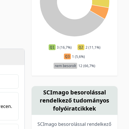
Q1
3 (16,7%)
Q2
2 (11,1%)
Q3
1 (5,6%)
nem besorolt
12 (66,7%)
SCImago besorolással
rendelkező tudományos
recen.
folyóiratcikkek
SCImago besorolással rendelkező