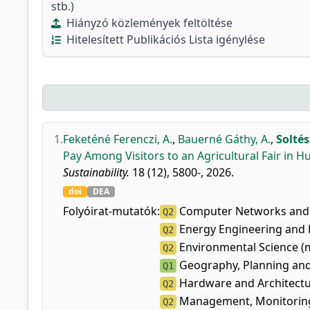
stb.)
Hiányzó közlemények feltöltése
Hitelesített Publikációs Lista igénylése
1.
Feketéné Ferenczi, A.
,
Bauerné Gáthy, A.
,
Soltés
Pay Among Visitors to an Agricultural Fair in H
Sustainability.
18 (12), 5800-, 2026.
doi
DEA
Folyóirat-mutatók:
Computer Networks and 
Q2
Energy Engineering and 
Q2
Environmental Science (m
Q2
Geography, Planning and
Q1
Hardware and Architectu
Q2
Management, Monitoring,
Q2