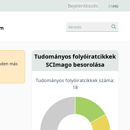
Bejelentkezés
EN
HU
Keresés
am
Tudományos folyóiratcikkek
SCImago besorolása
minden más
Tudományos folyóiratcikkek száma:
18