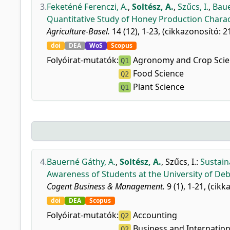
3.
Feketéné Ferenczi, A.
,
Soltész, A.
,
Szűcs, I.
,
Baue
Quantitative Study of Honey Production Charac
Agriculture-Basel.
14 (12), 1-23, (cikkazonosító: 2
doi
DEA
WoS
Scopus
Folyóirat-mutatók:
Agronomy and Crop Scie
Q1
Food Science
Q2
Plant Science
Q1
4.
Bauerné Gáthy, A.
,
Soltész, A.
,
Szűcs, I.
:
Sustain
Awareness of Students at the University of De
Cogent Business & Management.
9 (1), 1-21, (cik
doi
DEA
Scopus
Folyóirat-mutatók:
Accounting
Q2
Business and Internati
Q2