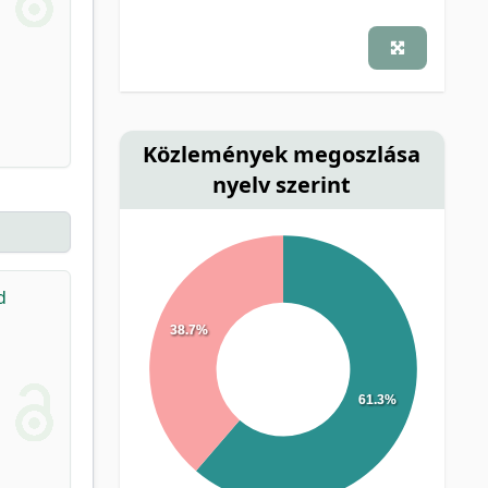
Közlemények megoszlása
nyelv szerint
d
38.7%
61.3%