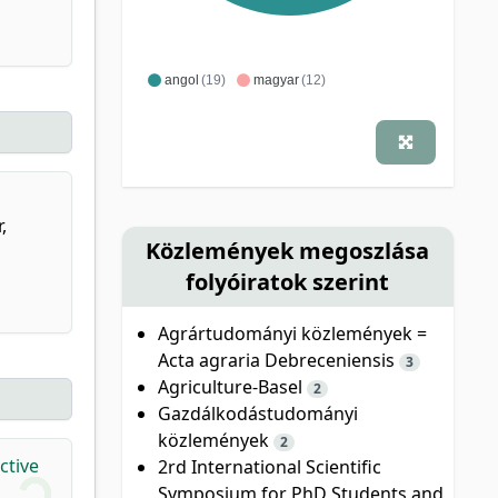
angol
(19)
magyar
(12)
,
Közlemények megoszlása
folyóiratok szerint
Agrártudományi közlemények =
Acta agraria Debreceniensis
3
Agriculture-Basel
2
Gazdálkodástudományi
közlemények
2
ctive
2rd International Scientific
Symposium for PhD Students and