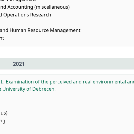
d Accounting (miscellaneous)
 Operations Research
r and Human Resource Management
nt
2021
I.
:
Examination of the perceived and real environmental an
 University of Debrecen.
ous)
ing