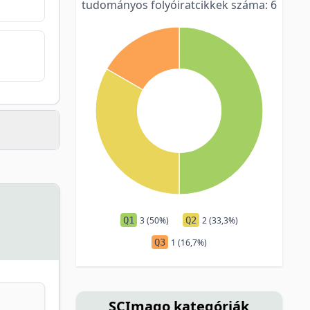
tudományos folyóiratcikkek száma: 6
Q1
3 (50%)
Q2
2 (33,3%)
Q3
1 (16,7%)
SCImago kategóriák