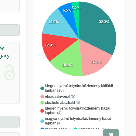
3.2%
6.5%
12.9%
32.3%
12.9%
ee
gary.
16.1%
16.1%
idegen nyelvű folyóiratközlemény külföldi
lapban
(10)
előadáskivonat
(5)
idézhető absztrakt
(5)
idegen nyelvű folyóiratközlemény hazai
lapban
(4)
magyar nyelvű folyóiratközlemény hazai
lapban
(4)
könyvfejezet
(2)
konferenciacikk
(1)