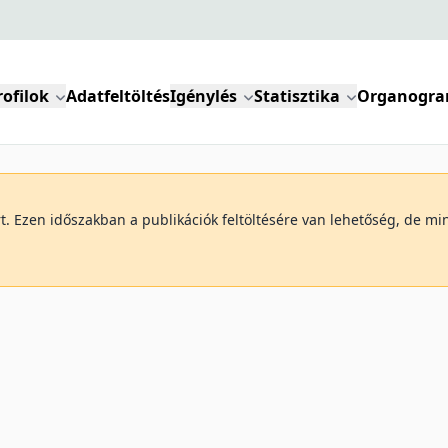
rofilok
Adatfeltöltés
Igénylés
Statisztika
Organogr
art. Ezen időszakban a publikációk feltöltésére van lehetőség, de 