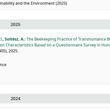
nability and the Environment (2025)
2025
I.
,
Soltész, A.
:
The Beekeeping Practice of Transhumance B
ion Characteristics Based on a Questionnaire Survey in Hun
405), 2025.
nce
2024