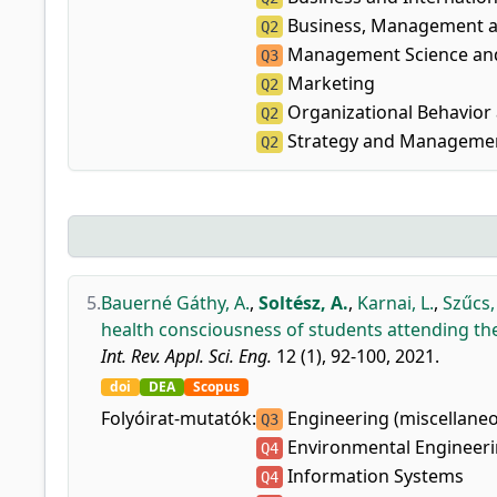
Business, Management an
Q2
Management Science and
Q3
Marketing
Q2
Organizational Behavio
Q2
Strategy and Manageme
Q2
5.
Bauerné Gáthy, A.
,
Soltész, A.
,
Karnai, L.
,
Szűcs, 
health consciousness of students attending the
Int. Rev. Appl. Sci. Eng.
12 (1), 92-100, 2021.
doi
DEA
Scopus
Folyóirat-mutatók:
Engineering (miscellane
Q3
Environmental Engineer
Q4
Information Systems
Q4