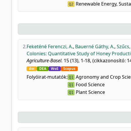
Renewable Energy, Sustai
Q2
2.
Feketéné Ferenczi, A.
,
Bauerné Gáthy, A.
,
Szűcs, 
Colonies: Quantitative Study of Honey Product
Agriculture-Basel.
15 (13), 1-18, (cikkazonosító: 1
doi
DEA
WoS
Scopus
Folyóirat-mutatók:
Agronomy and Crop Scie
Q1
Food Science
Q1
Plant Science
Q1