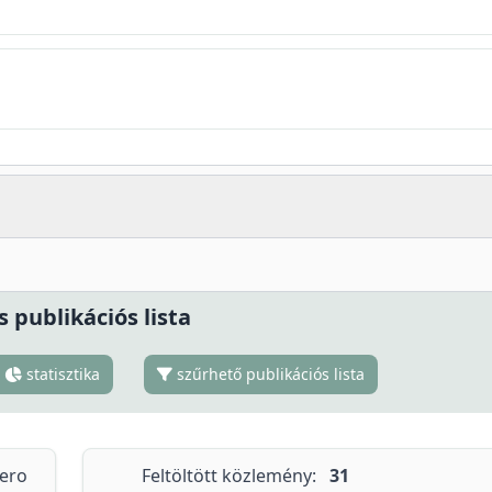
s publikációs lista
statisztika
szűrhető publikációs lista
tero
Feltöltött közlemény:
31