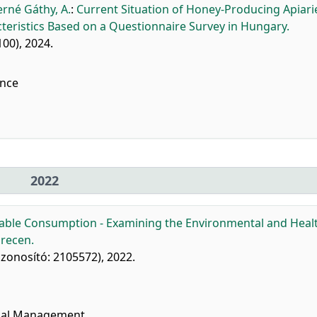
rné Gáthy, A.
:
Current Situation of Honey-Producing Apiari
teristics Based on a Questionnaire Survey in Hungary.
100), 2024.
nce
2022
able Consumption - Examining the Environmental and Heal
brecen.
kazonosító: 2105572), 2022.
onal Management