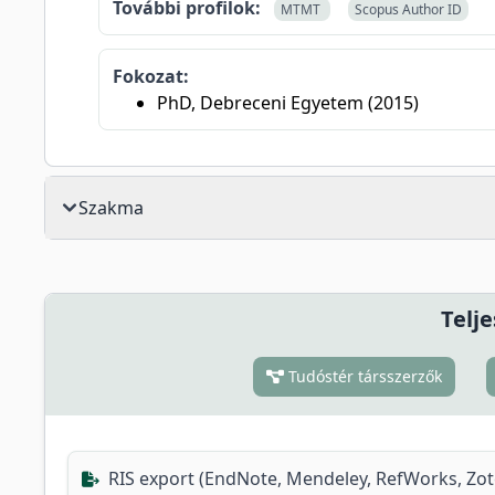
További profilok:
MTMT
Scopus Author ID
Fokozat:
PhD, Debreceni Egyetem (2015)
Szakma
Telje
Tudóstér társszerzők
RIS export (EndNote, Mendeley, RefWorks, Zo