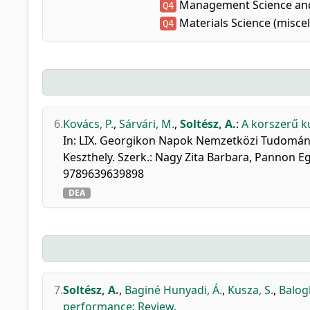
Management Science and
Q4
Materials Science (misce
Q4
6.
Kovács, P.
,
Sárvári, M.
,
Soltész, A.
:
A korszerű k
In: LIX. Georgikon Napok Nemzetközi Tudomány
Keszthely. Szerk.: Nagy Zita Barbara, Pannon E
9789639639898
DEA
7.
Soltész, A.
,
Baginé Hunyadi, Á.
,
Kusza, S.
,
Balogh
performance: Review.