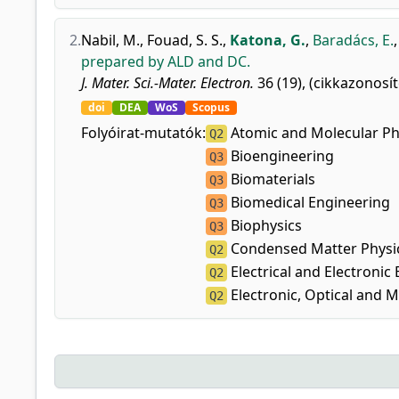
2.
Nabil, M.
,
Fouad, S. S.
,
Katona, G.
,
Baradács, E.
prepared by ALD and DC.
J. Mater. Sci.-Mater. Electron.
36 (19), (cikkazonosít
doi
DEA
WoS
Scopus
Folyóirat-mutatók:
Atomic and Molecular Phy
Q2
Bioengineering
Q3
Biomaterials
Q3
Biomedical Engineering
Q3
Biophysics
Q3
Condensed Matter Physi
Q2
Electrical and Electronic
Q2
Electronic, Optical and M
Q2