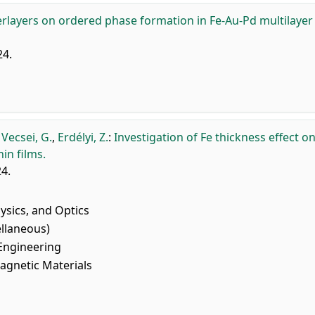
rlayers on ordered phase formation in Fe-Au-Pd multilayer 
24.
,
Vecsei, G.
,
Erdélyi, Z.
:
Investigation of Fe thickness effect o
in films.
24.
sics, and Optics
llaneous)
 Engineering
agnetic Materials