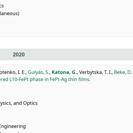
cs
llaneous)
2020
otenko, I. E.
,
Gulyás, S.
,
Katona, G.
,
Verbytska, T. I.
,
Beke, D. 
red L10-FePt phase in FePt-Ag thin films.
sics, and Optics
 Engineering