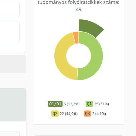
tudományos folyóiratcikkek száma:
49
Q1/D1
6 (12,2%)
Q1
25 (51%)
Q2
22 (44,9%)
Q3
2 (4,1%)