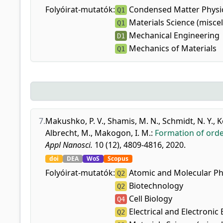
Folyóirat-mutatók:
Condensed Matter Physi
Q1
Materials Science (misce
Q1
Mechanical Engineering
D1
Mechanics of Materials
Q1
7.
Makushko, P. V.
,
Shamis, M. N.
,
Schmidt, N. Y.
,
K
Albrecht, M.
,
Makogon, I. M.
:
Formation of orde
Appl Nanosci.
10 (12), 4809-4816, 2020.
doi
DEA
WoS
Scopus
Folyóirat-mutatók:
Atomic and Molecular Phy
Q2
Biotechnology
Q2
Cell Biology
Q4
Electrical and Electronic
Q2