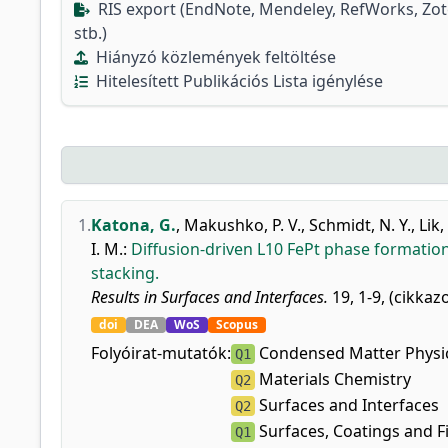
RIS export (EndNote, Mendeley, RefWorks, Zo
stb.)
Hiányzó közlemények feltöltése
Hitelesített Publikációs Lista igénylése
1.
Katona, G.
,
Makushko, P. V.
,
Schmidt, N. Y.
,
Lik,
I. M.
:
Diffusion-driven L10 FePt phase formation 
stacking.
Results in Surfaces and Interfaces.
19, 1-9, (cikkaz
doi
DEA
WoS
Scopus
Folyóirat-mutatók:
Condensed Matter Physi
Q1
Materials Chemistry
Q2
Surfaces and Interfaces
Q2
Surfaces, Coatings and F
Q1