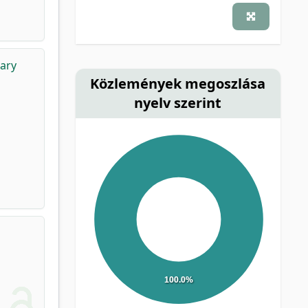
dary
Közlemények megoszlása
nyelv szerint
100.0%