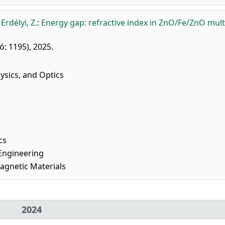
,
Erdélyi, Z.
:
Energy gap: refractive index in ZnO/Fe/ZnO mult
ó: 1195), 2025.
sics, and Optics
cs
 Engineering
agnetic Materials
2024