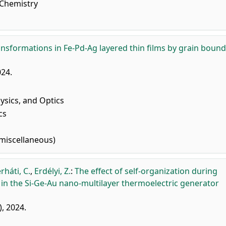
 Chemistry
ansformations in Fe-Pd-Ag layered thin films by grain boun
024.
sics, and Optics
cs
miscellaneous)
rháti, C.
,
Erdélyi, Z.
:
The effect of self-organization during
in the Si-Ge-Au nano-multilayer thermoelectric generator
), 2024.