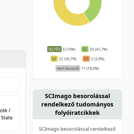
Q1/D1
6 (10%)
Q1
25 (41,7%)
Q2
22 (36,7%)
Q3
2 (3,3%)
nem besorolt
11 (18,3%)
SCImago besorolással
rendelkező tudományos
zék /
folyóiratcikkek
 State
SCImago besorolással rendelkező