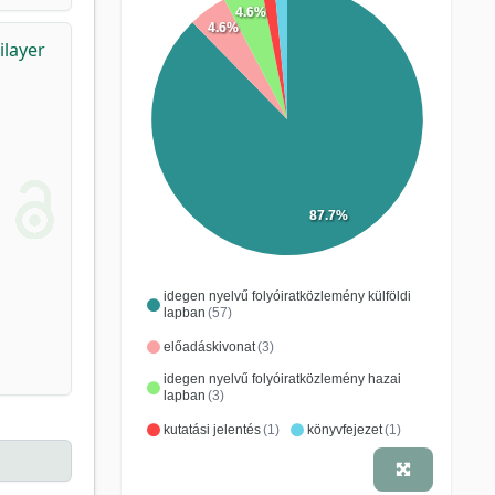
4.6%
4.6%
ilayer
87.7%
idegen nyelvű folyóiratközlemény külföldi
lapban
(57)
előadáskivonat
(3)
idegen nyelvű folyóiratközlemény hazai
lapban
(3)
kutatási jelentés
(1)
könyvfejezet
(1)