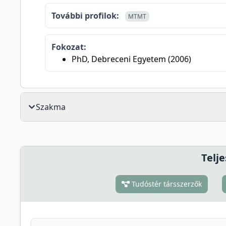
További profilok:
MTMT
Fokozat:
PhD, Debreceni Egyetem (2006)
Szakma
Telje
Tudóstér társszerzők