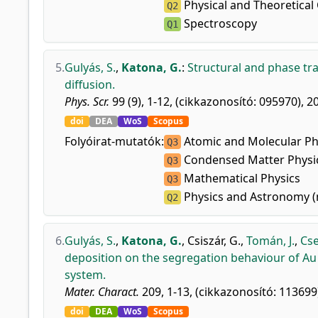
Physical and Theoretical
Q2
Spectroscopy
Q1
5.
Gulyás, S.
,
Katona, G.
:
Structural and phase tr
diffusion.
Phys. Scr.
99 (9), 1-12, (cikkazonosító: 095970), 2
doi
DEA
WoS
Scopus
Folyóirat-mutatók:
Atomic and Molecular Phy
Q3
Condensed Matter Physi
Q3
Mathematical Physics
Q3
Physics and Astronomy (
Q2
6.
Gulyás, S.
,
Katona, G.
,
Csiszár, G.
,
Tomán, J.
,
Cse
deposition on the segregation behaviour of Au 
system.
Mater. Charact.
209, 1-13, (cikkazonosító: 113699
doi
DEA
WoS
Scopus