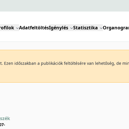
rofilok
Adatfeltöltés
Igénylés
Statisztika
Organogr
art. Ezen időszakban a publikációk feltöltésére van lehetőség, de 
nszék
07-