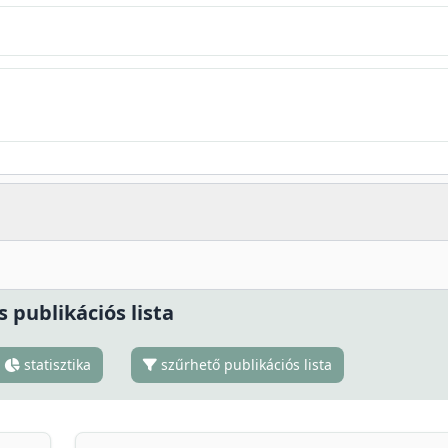
s publikációs lista
statisztika
szűrhető publikációs lista