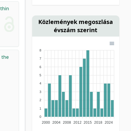
thin
Közlemények megoszlása
évszám szerint
8
n the
7
6
5
4
3
2
1
0
2000
2004
2008
2012
2015
2018
2024