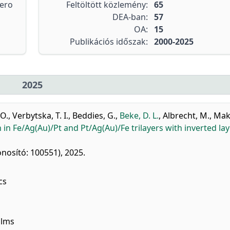
tero
Feltöltött közlemény:
65
DEA-ban:
57
OA:
15
Publikációs időszak:
2000-2025
2025
 O.
,
Verbytska, T. I.
,
Beddies, G.
,
Beke, D. L.
,
Albrecht, M.
,
Mak
in Fe/Ag(Au)/Pt and Pt/Ag(Au)/Fe trilayers with inverted lay
onosító: 100551), 2025.
cs
ilms