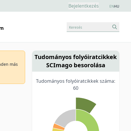
Bejelentkezés
EN
HU
Keresés
am
Tudományos folyóiratcikkek
SCImago besorolása
minden más
Tudományos folyóiratcikkek száma:
60