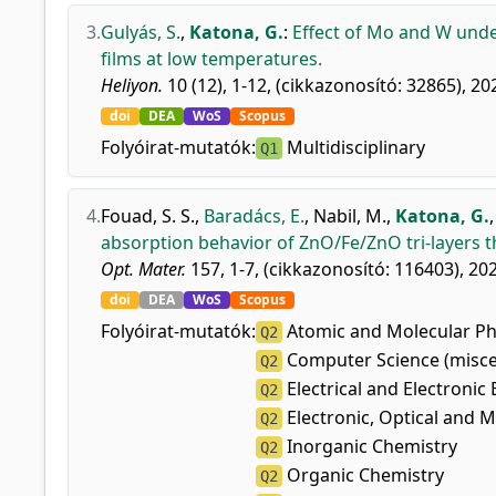
3.
Gulyás, S.
,
Katona, G.
:
Effect of Mo and W unde
films at low temperatures.
Heliyon.
10 (12), 1-12, (cikkazonosító: 32865), 20
doi
DEA
WoS
Scopus
Folyóirat-mutatók:
Multidisciplinary
Q1
4.
Fouad, S. S.
,
Baradács, E.
,
Nabil, M.
,
Katona, G.
absorption behavior of ZnO/Fe/ZnO tri-layers th
Opt. Mater.
157, 1-7, (cikkazonosító: 116403), 20
doi
DEA
WoS
Scopus
Folyóirat-mutatók:
Atomic and Molecular Phy
Q2
Computer Science (misce
Q2
Electrical and Electronic
Q2
Electronic, Optical and M
Q2
Inorganic Chemistry
Q2
Organic Chemistry
Q2