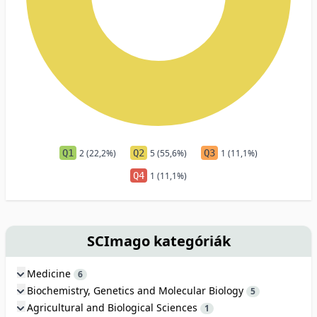
Q1
2 (22,2%)
Q2
5 (55,6%)
Q3
1 (11,1%)
Q4
1 (11,1%)
SCImago kategóriák
Medicine
6
Biochemistry, Genetics and Molecular Biology
5
Agricultural and Biological Sciences
1