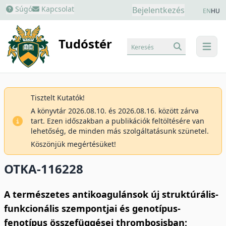
Súgó
Kapcsolat
Bejelentkezés
EN
HU
Tudóstér
Keresés
menu
Tisztelt Kutatók!
A könyvtár 2026.08.10. és 2026.08.16. között zárva
tart. Ezen időszakban a publikációk feltöltésére van
lehetőség, de minden más szolgáltatásunk szünetel.
Köszönjük megértésüket!
OTKA-116228
A természetes antikoagulánsok új struktúrális-
funkcionális szempontjai és genotípus-
fenotípus összefüggései thrombosisban;