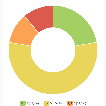
Q1
2 (22,2%)
Q2
5 (55,6%)
Q3
1 (11,1%)