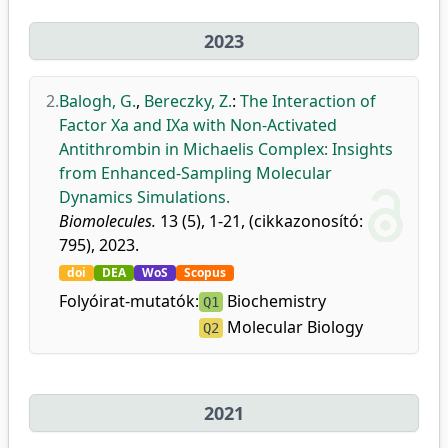
2023
2.
Balogh, G.
,
Bereczky, Z.
:
The Interaction of
Factor Xa and IXa with Non-Activated
Antithrombin in Michaelis Complex: Insights
from Enhanced-Sampling Molecular
Dynamics Simulations.
Biomolecules.
13 (5), 1-21, (cikkazonosító:
795), 2023.
doi
DEA
WoS
Scopus
Folyóirat-mutatók:
Biochemistry
Q1
Molecular Biology
Q2
2021