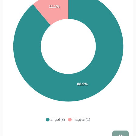
11.1%
88.9%
angol
(8)
magyar
(1)