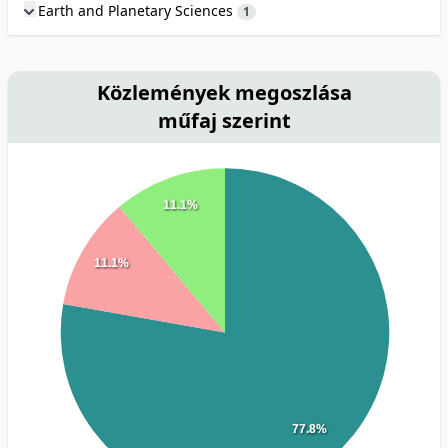
Earth and Planetary Sciences
1
Közlemények megoszlása
műfaj szerint
11.1%
11.1%
77.8%