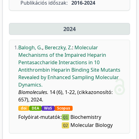
Publikációs időszak:
2016-2024
2024
1.
Balogh, G.
,
Bereczky, Z.
:
Molecular
Mechanisms of the Impaired Heparin
Pentasaccharide Interactions in 10
Antithrombin Heparin Binding Site Mutants
Revealed by Enhanced Sampling Molecular
Dynamics.
Biomolecules.
14 (6), 1-22, (cikkazonosító:
657), 2024.
doi
DEA
WoS
Scopus
Folyóirat-mutatók:
Biochemistry
Q1
Molecular Biology
Q2