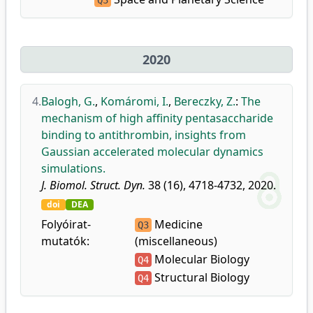
Q3
2020
4.
Balogh, G.
,
Komáromi, I.
,
Bereczky, Z.
:
The
mechanism of high affinity pentasaccharide
binding to antithrombin, insights from
Gaussian accelerated molecular dynamics
simulations.
J. Biomol. Struct. Dyn.
38 (16), 4718-4732, 2020.
doi
DEA
Folyóirat-
Medicine
Q3
mutatók:
(miscellaneous)
Molecular Biology
Q4
Structural Biology
Q4