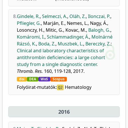
8.
Gindele, R.
,
Selmeczi, A.
,
Oláh, Z.
,
Ilonczai, P.
,
Pfliegler, G.
,
Marján, E.
,
Nemes, L.
,
Nagy, Á.
,
Losonczy, H.
,
Mitic, G.
,
Kovac, M.
,
Balogh, G.
,
Komáromi, I.
,
Schlammadinger, Á.
,
Molnárné
Rázsó, K.
,
Boda, Z.
,
Muszbek, L.
,
Bereczky, Z.
:
Clinical and laboratory characteristics of
antithrombin deficiencies: a large cohort
study from a single diagnostic center.
Thromb. Res.
160, 119-128, 2017.
doi
DEA
WoS
Scopus
Folyóirat-mutatók:
Hematology
Q2
2016