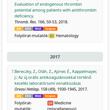
Evaluation of endogenous thrombin
potential among patients with antithrombin
deficiency.
Thromb. Res.
166, 50-53, 2018.
doi
DEA
WoS
Scopus
Folyóirat-mutatók:
Hematology
Q2
2017
7.
Bereczky, Z.
,
Oláh, Z.
,
Ajzner, É.
,
Kappelmayer,
J.
:
Az új orális antikoagulánsokkal történő
kezelés laboratóriumi vonatkozásai.
Orvosi Hetilap.
158 (49), 1930-1945, 2017.
doi
DEA
WoS
Scopus
Folyóirat-
Medicine
Q4
mutatók:
(miscellaneous)