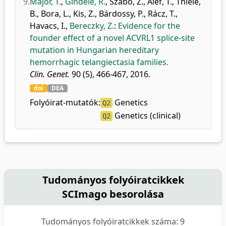
9.
Major, T.
,
Gindele, R.
,
Szabó, Z.
,
Alef, T.
,
Thiele,
B.
,
Bora, L.
,
Kis, Z.
,
Bárdossy, P.
,
Rácz, T.
,
Havacs, I.
,
Bereczky, Z.
:
Evidence for the
founder effect of a novel ACVRL1 splice-site
mutation in Hungarian hereditary
hemorrhagic telangiectasia families.
Clin. Genet.
90 (5), 466-467, 2016.
doi
DEA
Folyóirat-mutatók:
Genetics
Q2
Genetics (clinical)
Q2
Tudományos folyóiratcikkek
SCImago besorolása
Tudományos folyóiratcikkek száma: 9