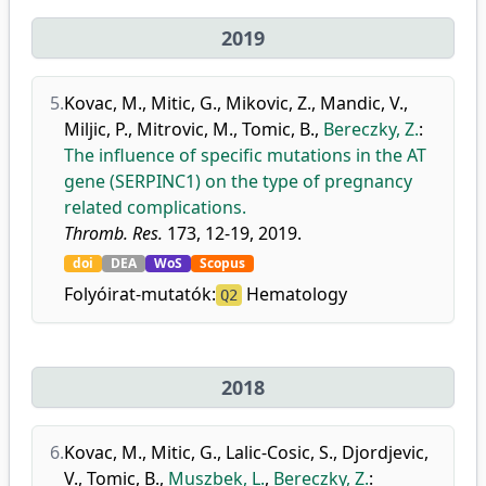
2019
5.
Kovac, M.
,
Mitic, G.
,
Mikovic, Z.
,
Mandic, V.
,
Miljic, P.
,
Mitrovic, M.
,
Tomic, B.
,
Bereczky, Z.
:
The influence of specific mutations in the AT
gene (SERPINC1) on the type of pregnancy
related complications.
Thromb. Res.
173, 12-19, 2019.
doi
DEA
WoS
Scopus
Folyóirat-mutatók:
Hematology
Q2
2018
6.
Kovac, M.
,
Mitic, G.
,
Lalic-Cosic, S.
,
Djordjevic,
V.
,
Tomic, B.
,
Muszbek, L.
,
Bereczky, Z.
: