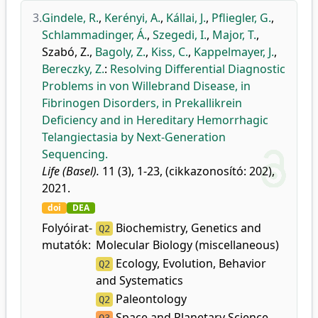
3.
Gindele, R.
,
Kerényi, A.
,
Kállai, J.
,
Pfliegler, G.
,
Schlammadinger, Á.
,
Szegedi, I.
,
Major, T.
,
Szabó, Z.
,
Bagoly, Z.
,
Kiss, C.
,
Kappelmayer, J.
,
Bereczky, Z.
:
Resolving Differential Diagnostic
Problems in von Willebrand Disease, in
Fibrinogen Disorders, in Prekallikrein
Deficiency and in Hereditary Hemorrhagic
Telangiectasia by Next-Generation
Sequencing.
Life (Basel).
11 (3), 1-23, (cikkazonosító: 202),
2021.
doi
DEA
Folyóirat-
Biochemistry, Genetics and
Q2
mutatók:
Molecular Biology (miscellaneous)
Ecology, Evolution, Behavior
Q2
and Systematics
Paleontology
Q2
Space and Planetary Science