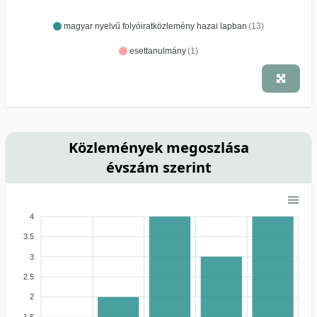
magyar nyelvű folyóiratközlemény hazai lapban
(13)
esettanulmány
(1)
Közlemények megoszlása
évszám szerint
4
3.5
3
2.5
2
1.5