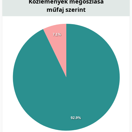
Közlemények megoszlása
műfaj szerint
7.1%
92.9%