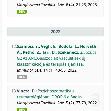
Mozgásszervi Továbbk. Szle.
6 (4), 21-23, 2023.
DEA
2022
12.
Szamosi, S.
,
Végh, E.
,
Bodoki, L.
,
Horváth,
Á.
,
Pethő, Z.
,
Tari, D.
,
Szekanecz, Z.
,
Szűcs,
G.
:
Az ANCA-asszociált vasculitisek új
klasszifikációja és terápiás ajánlása.
Immunol. Szle.
14 (1), 43-58, 2022.
DEA
13.
Vincze, D.
:
Pszichoszomatika a
reumatológiában: DROP-9 előadás.
Mozgásszervi Továbbk. Szle.
5 (2), 77-79, 2022.
DEA