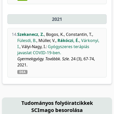
2021
14.
Szekanecz, Z.
,
Bogos, K.
,
Constantin, T.
,
Fülesdi, B.
,
Müller, V.
,
Rákóczi, É.
,
Várkonyi,
I.
,
Vályi-Nagy, I.
:
Gyógyszeres terápiás
javaslat COVID-19-ben.
Gyermekgyógy. Továbbk. Szle.
24 (3), 67-74,
2021.
DEA
Tudományos folyóiratcikkek
SCImago besorolása