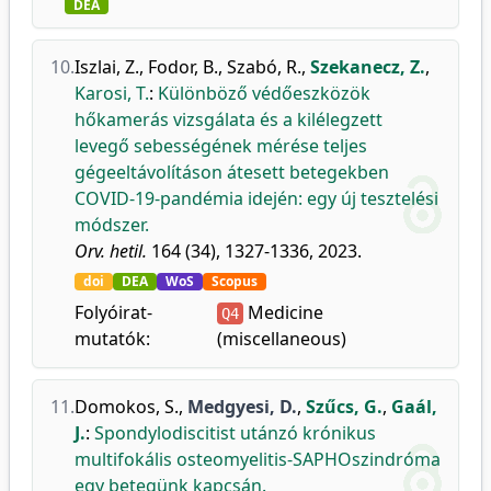
DEA
10.
Iszlai, Z.
,
Fodor, B.
,
Szabó, R.
,
Szekanecz, Z.
,
Karosi, T.
:
Különböző védőeszközök
hőkamerás vizsgálata és a kilélegzett
levegő sebességének mérése teljes
gégeeltávolításon átesett betegekben
COVID-19-pandémia idején: egy új tesztelési
módszer.
Orv. hetil.
164 (34), 1327-1336, 2023.
doi
DEA
WoS
Scopus
Folyóirat-
Medicine
Q4
mutatók:
(miscellaneous)
11.
Domokos, S.
,
Medgyesi, D.
,
Szűcs, G.
,
Gaál,
J.
:
Spondylodiscitist utánzó krónikus
multifokális osteomyelitis-SAPHOszindróma
egy betegünk kapcsán.