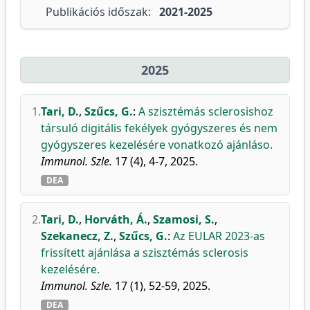
Publikációs időszak:
2021-2025
2025
1.
Tari, D.
,
Szűcs, G.
:
A szisztémás sclerosishoz
társuló digitális fekélyek gyógyszeres és nem
gyógyszeres kezelésére vonatkozó ajánláso.
Immunol. Szle.
17 (4), 4-7, 2025.
DEA
2.
Tari, D.
,
Horváth, Á.
,
Szamosi, S.
,
Szekanecz, Z.
,
Szűcs, G.
:
Az EULAR 2023-as
frissített ajánlása a szisztémás sclerosis
kezelésére.
Immunol. Szle.
17 (1), 52-59, 2025.
DEA