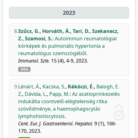
2023
8.
Szűcs, G.
,
Horváth, Á.
,
Tari, D.
,
Szekanecz,
Z.
,
Szamosi, S.
:
Autoimmun reumatológiai
kórképek és pulmonális hypertonia a
reumatológus szemszögéből.
Immunol. Szle.
15 (4), 4-9, 2023.
DEA
9.
Lénárt, Á.
,
Kacska, S.
,
Rákóczi, É.
,
Balogh, E.
Z.
,
Dávida, L.
,
Papp, M.
:
Az azatioprinkezelés
indukálta csontvelő-elégtelenség ritka
szövődménye, a haemophagocytás
lymphohistiocytosis.
Cent. Eur. J. Gastroenterol. Hepatol.
9 (1), 166-
170, 2023.