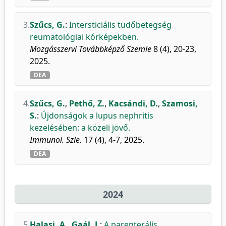
3.
Szűcs, G.
:
Intersticiális tüdőbetegség
reumatológiai kórképekben.
Mozgásszervi Továbbképző Szemle
8 (4), 20-23,
2025.
DEA
4.
Szűcs, G.
,
Pethő, Z.
,
Kacsándi, D.
,
Szamosi,
S.
:
Újdonságok a lupus nephritis
kezelésében: a közeli jövő.
Immunol. Szle.
17 (4), 4-7, 2025.
DEA
2024
5.
Halasi, A.
,
Gaál, J.
:
A parenterális