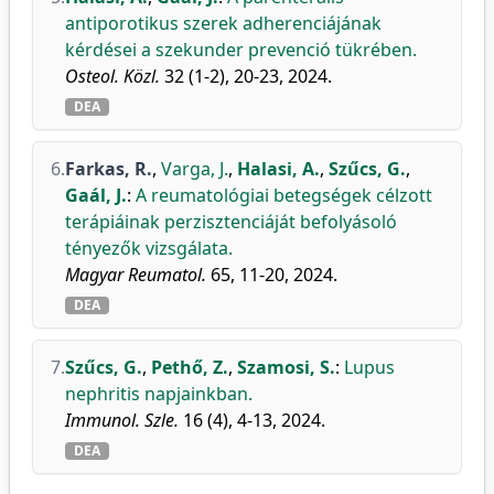
antiporotikus szerek adherenciájának
kérdései a szekunder prevenció tükrében.
Osteol. Közl.
32 (1-2), 20-23, 2024.
DEA
6.
Farkas, R.
,
Varga, J.
,
Halasi, A.
,
Szűcs, G.
,
Gaál, J.
:
A reumatológiai betegségek célzott
terápiáinak perzisztenciáját befolyásoló
tényezők vizsgálata.
Magyar Reumatol.
65, 11-20, 2024.
DEA
7.
Szűcs, G.
,
Pethő, Z.
,
Szamosi, S.
:
Lupus
nephritis napjainkban.
Immunol. Szle.
16 (4), 4-13, 2024.
DEA