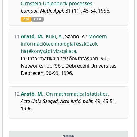
Ornstein-Uhlenbeck processes.
Comput. Math. Appl.
31 (11), 45-54, 1996.
doi
DEA
11.
Arató, M.
,
Kuki, A.
,
Szabó, A.
:
Modern
információtechnológiai eszközök
hatékonysági vizsgálata.
In: Informatika a felsőoktatásban '96 ;
Networkshop '96 :, Debreceni Universitas,
Debrecen, 90-99, 1996.
12.
Arató, M.
:
On mathematical statistics.
Acta Univ. Szeged. Acta jurid. polit.
49, 45-51,
1996.
1995