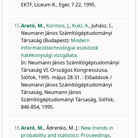
EKTF, Líceum K., Eger, 7-22, 1995.
15.
Arató, M.
,
Kormos, J.
,
Kuki, A.
,
Juhász, I.
,
Neumann János Számítógéptudományi
Társaság (Budapest)
:
Modern
információtechnológiai eszközök
hatékonysági vizsgálata.
In: Neumann János Számítógéptudományi
Társaság VI. Országos Kongresszusa,
Siófok, 1995. május 28-31. : Előadások /
Neumann János Számítógéptudományi
Társaság, Neumann János
Számítógéptudományi Társaság, Siófok,
846-854, 1995.
16.
Arató, M.
,
Âdrenko, M. J.
:
New trends in
probability and statistics: Proceedings,