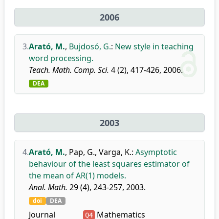
2006
3.
Arató, M.
,
Bujdosó, G.
:
New style in teaching
word processing.
Teach. Math. Comp. Sci.
4 (2), 417-426, 2006.
DEA
2003
4.
Arató, M.
,
Pap, G.
,
Varga, K.
:
Asymptotic
behaviour of the least squares estimator of
the mean of AR(1) models.
Anal. Math.
29 (4), 243-257, 2003.
doi
DEA
Journal
Mathematics
Q4