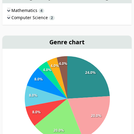
Mathematics
4
Computer Science
2
Genre chart
4.0%
4.0%
4.0%
24.0%
8.0%
8.0%
8.0%
20.0%
20.0%