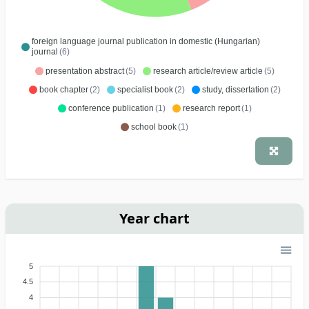
foreign language journal publication in domestic (Hungarian)
journal
(6)
presentation abstract
(5)
research article/review article
(5)
book chapter
(2)
specialist book
(2)
study, dissertation
(2)
conference publication
(1)
research report
(1)
school book
(1)
Year chart
5
4.5
4