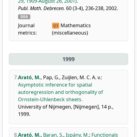
29, 1909-August 26, 2001).
Publ. Math. Debrecen.
60 (3-4), 236-238, 2002.
DEA
Journal
Mathematics
Q3
metrics:
(miscellaneous)
1999
7.
Arató, M.
,
Pap, G.
,
Zuijlen, M. C. A. v.
:
Asymptotic inference for spatial
autoregression and orthogonality of
Ornstein-Uhlenbeck sheets.
University of Nijmegen, [Nijmegen], 14 p.,
1999.
8.
Arató, M.
,
Baran, S.
,
Ispány, M.
:
Functionals