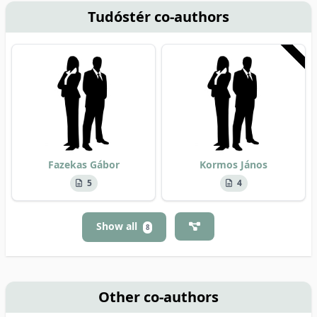
Tudóstér co-authors
Fazekas Gábor
Kormos János
5
4
Show all
8
Other co-authors