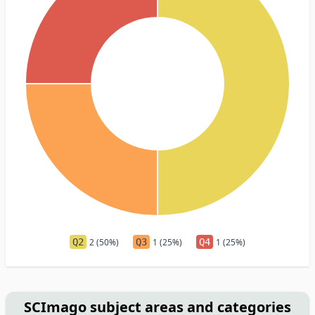
Q2
2 (50%)
Q3
1 (25%)
Q4
1 (25%)
SCImago subject areas and categories