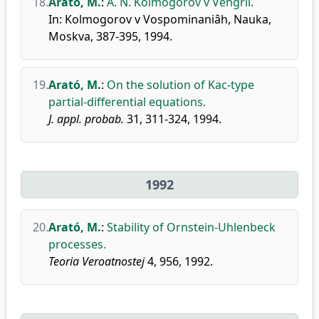
18.
Arató, M.
:
A. N. Kolmogorov v Vengrii.
In: Kolmogorov v Vospominaniâh, Nauka,
Moskva, 387-395, 1994.
19.
Arató, M.
:
On the solution of Kac-type
partial-differential equations.
J. appl. probab.
31, 311-324, 1994.
1992
20.
Arató, M.
:
Stability of Ornstein-Uhlenbeck
processes.
Teoria Veroatnostej
4, 956, 1992.