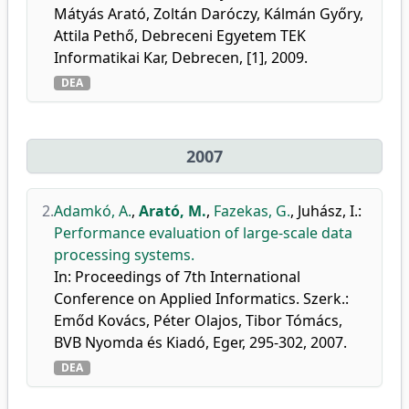
Mátyás Arató, Zoltán Daróczy, Kálmán Győry,
Attila Pethő, Debreceni Egyetem TEK
Informatikai Kar, Debrecen, [1], 2009.
DEA
2007
2.
Adamkó, A.
,
Arató, M.
,
Fazekas, G.
,
Juhász, I.
:
Performance evaluation of large-scale data
processing systems.
In: Proceedings of 7th International
Conference on Applied Informatics. Szerk.:
Emőd Kovács, Péter Olajos, Tibor Tómács,
BVB Nyomda és Kiadó, Eger, 295-302, 2007.
DEA