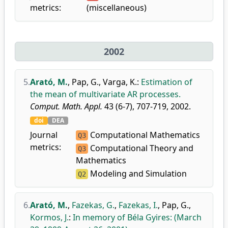
metrics:
(miscellaneous)
2002
5.
Arató, M.
,
Pap, G.
,
Varga, K.
:
Estimation of
the mean of multivariate AR processes.
Comput. Math. Appl.
43 (6-7), 707-719, 2002.
doi
DEA
Journal
Computational Mathematics
Q3
metrics:
Computational Theory and
Q3
Mathematics
Modeling and Simulation
Q2
6.
Arató, M.
,
Fazekas, G.
,
Fazekas, I.
,
Pap, G.
,
Kormos, J.
:
In memory of Béla Gyires: (March