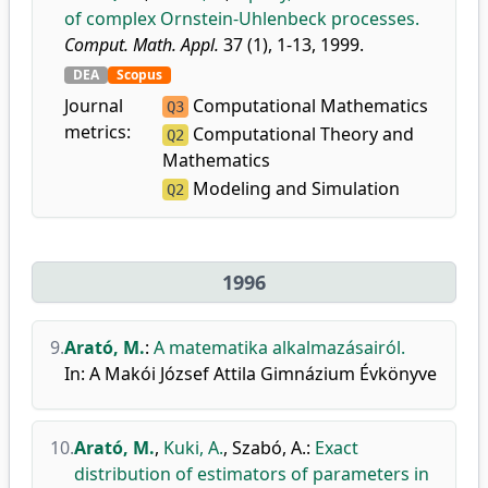
of complex Ornstein-Uhlenbeck processes.
Comput. Math. Appl.
37 (1), 1-13, 1999.
DEA
Scopus
Journal
Computational Mathematics
Q3
metrics:
Computational Theory and
Q2
Mathematics
Modeling and Simulation
Q2
1996
9.
Arató, M.
:
A matematika alkalmazásairól.
In: A Makói József Attila Gimnázium Évkönyve
10.
Arató, M.
,
Kuki, A.
,
Szabó, A.
:
Exact
distribution of estimators of parameters in