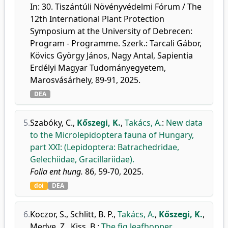
In: 30. Tiszántúli Növényvédelmi Fórum / The
12th International Plant Protection
Symposium at the University of Debrecen:
Program - Programme. Szerk.: Tarcali Gábor,
Kövics György János, Nagy Antal, Sapientia
Erdélyi Magyar Tudományegyetem,
Marosvásárhely, 89-91, 2025.
DEA
5.
Szabóky, C.
,
Kőszegi, K.
,
Takács, A.
:
New data
to the Microlepidoptera fauna of Hungary,
part XXI: (Lepidoptera: Batrachedridae,
Gelechiidae, Gracillariidae).
Folia ent hung.
86, 59-70, 2025.
doi
DEA
6.
Koczor, S.
,
Schlitt, B. P.
,
Takács, A.
,
Kőszegi, K.
,
Medve, Z.
,
Kiss, B.
:
The fig leafhopper,