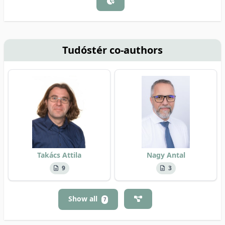
Tudóstér co-authors
Takács Attila
Nagy Antal
9
3
Show all
7