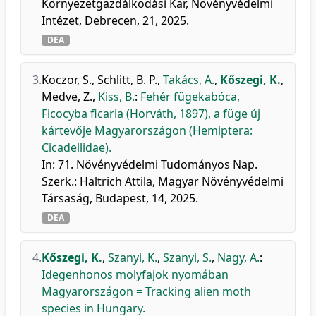
Környezetgazdálkodási Kar, Növényvédelmi
Intézet, Debrecen, 21, 2025.
DEA
3.
Koczor, S.
,
Schlitt, B. P.
,
Takács, A.
,
Kőszegi, K.
,
Medve, Z.
,
Kiss, B.
:
Fehér fügekabóca,
Ficocyba ficaria (Horváth, 1897), a füge új
kártevője Magyarországon (Hemiptera:
Cicadellidae).
In: 71. Növényvédelmi Tudományos Nap.
Szerk.: Haltrich Attila, Magyar Növényvédelmi
Társaság, Budapest, 14, 2025.
DEA
4.
Kőszegi, K.
,
Szanyi, K.
,
Szanyi, S.
,
Nagy, A.
:
Idegenhonos molyfajok nyomában
Magyarországon = Tracking alien moth
species in Hungary.