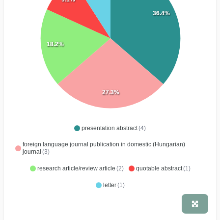
36.4%
18.2%
27.3%
presentation abstract
(4)
foreign language journal publication in domestic (Hungarian)
journal
(3)
research article/review article
(2)
quotable abstract
(1)
letter
(1)