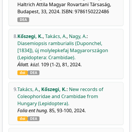
Haltrich Attila Magyar Rovartani Társaság,
Budapest, 33, 2024. ISBN: 9786150222486
DEA
8.
Kőszegi, K.
,
Takács, A.
,
Nagy, A.
:
Diasemiopsis ramburialis (Duponchel,
[1834]), új molylepkefaj Magyarországon
(Lepidoptera: Crambidae).
Állatt. közl.
109 (1-2), 81, 2024.
doi
DEA
9.
Takács, A.
,
Kőszegi, K.
:
New records of
Coleophoridae and Crambidae from
Hungary (Lepidoptera).
Folia ent hung.
85, 93-100, 2024.
doi
DEA