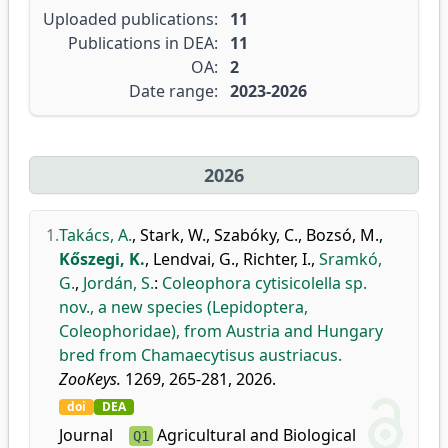
Uploaded publications:
11
Publications in DEA:
11
OA:
2
Date range:
2023-2026
2026
1.
Takács, A.
,
Stark, W.
,
Szabóky, C.
,
Bozsó, M.
,
Kőszegi, K.
,
Lendvai, G.
,
Richter, I.
,
Sramkó,
G.
,
Jordán, S.
:
Coleophora cytisicolella sp.
nov., a new species (Lepidoptera,
Coleophoridae), from Austria and Hungary
bred from Chamaecytisus austriacus.
ZooKeys.
1269, 265-281, 2026.
doi
DEA
Journal
Agricultural and Biological
Q1