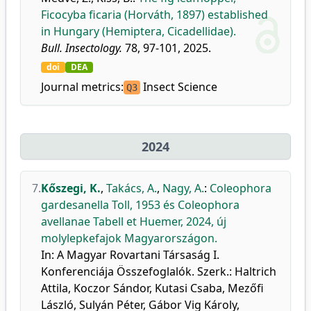
Ficocyba ficaria (Horváth, 1897) established
in Hungary (Hemiptera, Cicadellidae).
Bull. Insectology.
78, 97-101, 2025.
doi
DEA
Journal metrics:
Insect Science
Q3
2024
7.
Kőszegi, K.
,
Takács, A.
,
Nagy, A.
:
Coleophora
gardesanella Toll, 1953 és Coleophora
avellanae Tabell et Huemer, 2024, új
molylepkefajok Magyarországon.
In: A Magyar Rovartani Társaság I.
Konferenciája Összefoglalók. Szerk.: Haltrich
Attila, Koczor Sándor, Kutasi Csaba, Mezőfi
László, Sulyán Péter, Gábor Vig Károly,