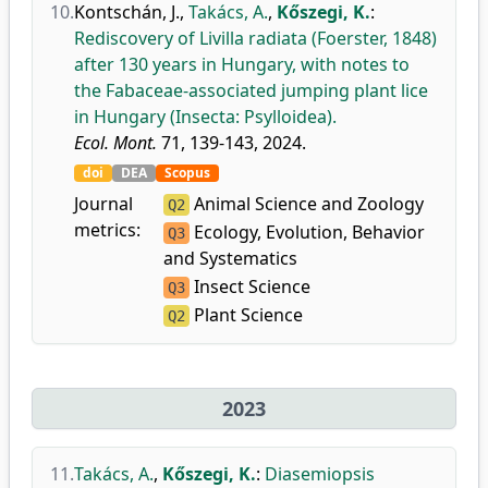
10.
Kontschán, J.
,
Takács, A.
,
Kőszegi, K.
:
Rediscovery of Livilla radiata (Foerster, 1848)
after 130 years in Hungary, with notes to
the Fabaceae-associated jumping plant lice
in Hungary (Insecta: Psylloidea).
Ecol. Mont.
71, 139-143, 2024.
doi
DEA
Scopus
Journal
Animal Science and Zoology
Q2
metrics:
Ecology, Evolution, Behavior
Q3
and Systematics
Insect Science
Q3
Plant Science
Q2
2023
11.
Takács, A.
,
Kőszegi, K.
:
Diasemiopsis