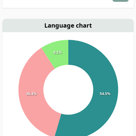
Language chart
9.1%
36.4%
54.5%