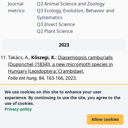
Journal
Q2 Animal Science and Zoology
metrics:
Q3 Ecology, Evolution, Behavior and
Systematics
Q3 Insect Science
Q2 Plant Science
2023
Takács, A.
,
Kőszegi, K.
:
Diasemiopsis ramburialis
(Duponchel, [1834]), a new micromoth species in
Hungary (Lepidoptera: Crambidae).
Folia ent hung.
84, 163-166, 2023.
We use cookies on this site to enhance your user
experience. By continuing to use the site, you agree to the
use of cookies.
Privacy policy
Allow cookies
DEENK
University of Debrecen
© 2012 University of Debrecen