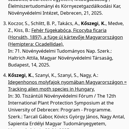
Élelmiszertudományi és Környezetgazdálkodási Kar,
Növényvédelmi Intézet, Debrecen, 21, 2025.
Koczor, S.
,
Schlitt, B. P.
,
Takács, A.
,
Kőszegi, K.
,
Medve,
Z.
,
Kiss, B.
:
Fehér fügekabóca, Ficocyba ficaria
(Horváth, 1897), a füge új kártevője Magyarországon
(Hemiptera: Cicadellidae).
In: 71. Növényvédelmi Tudományos Nap. Szerk.:
Haltrich Attila, Magyar Növényvédelmi Társaság,
Budapest, 14, 2025.
Kőszegi, K.
,
Szanyi, K.
,
Szanyi, S.
,
Nagy, A.
:
Idegenhonos molyfajok nyomában Magyarországon =
Tracking alien moth species in Hungary.
In: 30. Tiszántúli Növényvédelmi Fórum / The 12th
International Plant Protection Symposium at the
University of Debrecen: Program - Programme.
Szerk.: Tarcali Gábor, Kövics György János, Nagy Antal,
Sapientia Erdélyi Magyar Tudományegyetem,