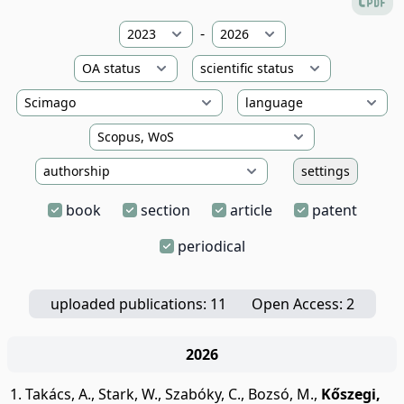
-
settings
book
section
article
patent
periodical
uploaded publications: 11
Open Access: 2
2026
Takács, A.
,
Stark, W.
,
Szabóky, C.
,
Bozsó, M.
,
Kőszegi,