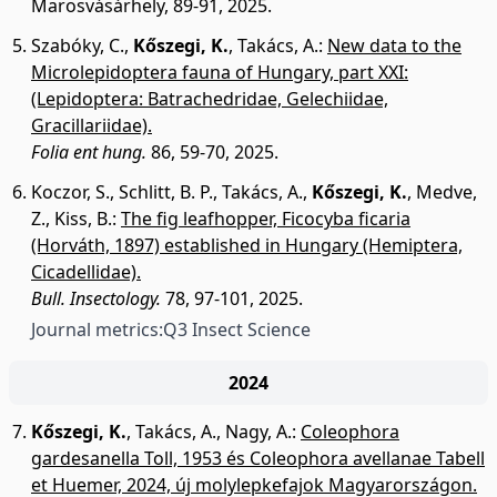
Marosvásárhely, 89-91, 2025.
Szabóky, C.
,
Kőszegi, K.
,
Takács, A.
:
New data to the
Microlepidoptera fauna of Hungary, part XXI:
(Lepidoptera: Batrachedridae, Gelechiidae,
Gracillariidae).
Folia ent hung.
86, 59-70, 2025.
Koczor, S.
,
Schlitt, B. P.
,
Takács, A.
,
Kőszegi, K.
,
Medve,
Z.
,
Kiss, B.
:
The fig leafhopper, Ficocyba ficaria
(Horváth, 1897) established in Hungary (Hemiptera,
Cicadellidae).
Bull. Insectology.
78, 97-101, 2025.
Journal metrics:
Q3 Insect Science
2024
Kőszegi, K.
,
Takács, A.
,
Nagy, A.
:
Coleophora
gardesanella Toll, 1953 és Coleophora avellanae Tabell
et Huemer, 2024, új molylepkefajok Magyarországon.