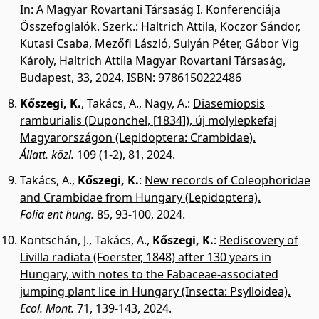
In: A Magyar Rovartani Társaság I. Konferenciája
Összefoglalók. Szerk.: Haltrich Attila, Koczor Sándor,
Kutasi Csaba, Mezőfi László, Sulyán Péter, Gábor Vig
Károly, Haltrich Attila Magyar Rovartani Társaság,
Budapest, 33, 2024. ISBN: 9786150222486
Kőszegi, K.
,
Takács, A.
,
Nagy, A.
:
Diasemiopsis
ramburialis (Duponchel, [1834]), új molylepkefaj
Magyarországon (Lepidoptera: Crambidae).
Állatt. közl.
109 (1-2), 81, 2024.
Takács, A.
,
Kőszegi, K.
:
New records of Coleophoridae
and Crambidae from Hungary (Lepidoptera).
Folia ent hung.
85, 93-100, 2024.
Kontschán, J.
,
Takács, A.
,
Kőszegi, K.
:
Rediscovery of
Livilla radiata (Foerster, 1848) after 130 years in
Hungary, with notes to the Fabaceae-associated
jumping plant lice in Hungary (Insecta: Psylloidea).
Ecol. Mont.
71, 139-143, 2024.