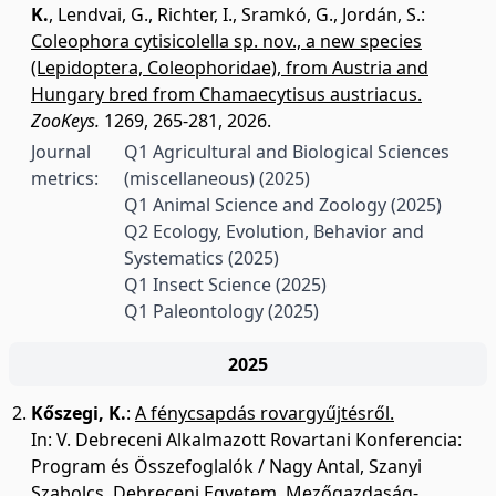
K.
,
Lendvai, G.
,
Richter, I.
,
Sramkó, G.
,
Jordán, S.
:
Coleophora cytisicolella sp. nov., a new species
(Lepidoptera, Coleophoridae), from Austria and
Hungary bred from Chamaecytisus austriacus.
ZooKeys.
1269, 265-281, 2026.
Journal
Q1 Agricultural and Biological Sciences
metrics:
(miscellaneous)
(2025)
Q1 Animal Science and Zoology
(2025)
Q2 Ecology, Evolution, Behavior and
Systematics
(2025)
Q1 Insect Science
(2025)
Q1 Paleontology
(2025)
2025
Kőszegi, K.
:
A fénycsapdás rovargyűjtésről.
In: V. Debreceni Alkalmazott Rovartani Konferencia:
Program és Összefoglalók / Nagy Antal, Szanyi
Szabolcs, Debreceni Egyetem, Mezőgazdaság-,