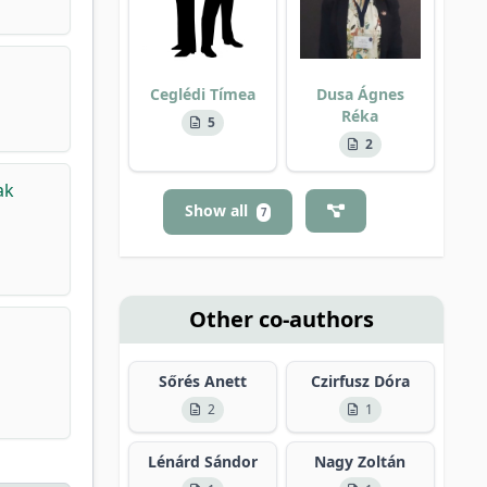
Ceglédi Tímea
Dusa Ágnes
Réka
5
2
ak
Show all
7
Other co-authors
Sőrés Anett
Czirfusz Dóra
2
1
Lénárd Sándor
Nagy Zoltán