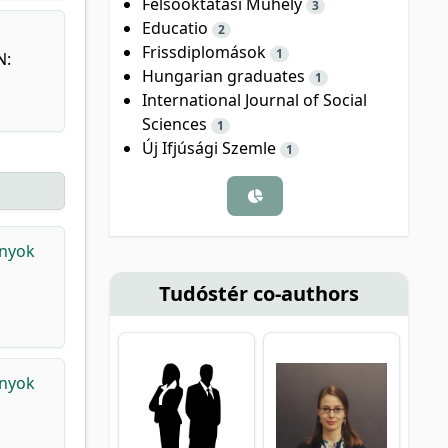
Felsőoktatási Műhely
3
Educatio
2
Frissdiplomások
1
N:
Hungarian graduates
1
International Journal of Social
Sciences
1
Új Ifjúsági Szemle
1
ányok
Tudóstér co-authors
ányok