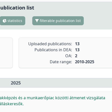
ublication list
statistics
filterable publication list
Uploaded publications:
13
Publications in DEA:
13
OA:
2
Date range:
2010-2025
2025
akképzés és a munkaerőpiac közötti átmenet vizsgálata
álláskeresők.