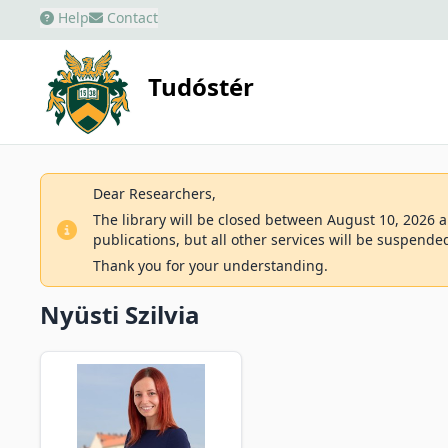
Help
Contact
Tudóstér
Dear Researchers,
The library will be closed between August 10, 2026 an
publications, but all other services will be suspende
Thank you for your understanding.
Nyüsti Szilvia