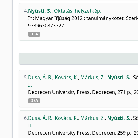
4.
Nyüsti, S.
:
Oktatási helyzetkép.
In: Magyar Ifjúság 2012 : tanulmánykötet. Szerk
9789630873727
DEA
5.
Dusa, Á. R.
,
Kovács, K.
,
Márkus, Z.
,
Nyüsti, S.
,
Ső
I..
Debrecen University Press, Debrecen, 271 p., 
DEA
6.
Dusa, Á. R.
,
Kovács, K.
,
Márkus, Z.
,
Nyüsti, S.
,
Ső
II..
Debrecen University Press, Debrecen, 259 p., 