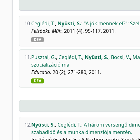
10.
Ceglédi, T.
,
Nyüsti, S.
:
"A jók mennek el?": Sze
Felsőokt. Műh.
2011 (4), 95-117, 2011.
DEA
11.
Pusztai, G.
,
Ceglédi, T.
,
Nyüsti, S.
,
Bocsi, V.
,
Mad
szocializáció ma.
Educatio.
20 (2), 271-280, 2011.
DEA
12.
Nyüsti, S.
,
Ceglédi, T.
:
A három versengő dimenzi
szabadidő és a munka dimenziója mentén.
In: Régió és oktatás : A Partium esete. Szer