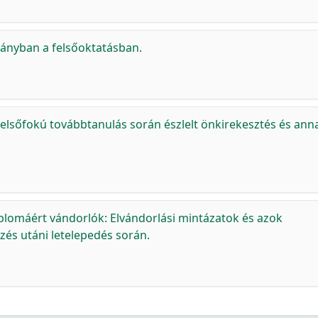
rányban a felsőoktatásban.
 felsőfokú továbbtanulás során észlelt önkirekesztés és ann
plomáért vándorlók: Elvándorlási mintázatok és azok
és utáni letelepedés során.