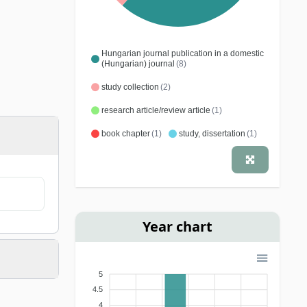
Hungarian journal publication in a domestic
(Hungarian) journal
(8)
study collection
(2)
research article/review article
(1)
book chapter
(1)
study, dissertation
(1)
Year chart
5
4.5
4