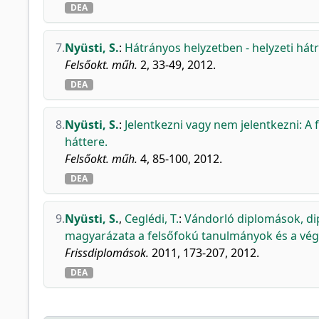
DEA
7.
Nyüsti, S.
:
Hátrányos helyzetben - helyzeti hát
Felsőokt. műh.
2, 33-49, 2012.
DEA
8.
Nyüsti, S.
:
Jelentkezni vagy nem jelentkezni: A
háttere.
Felsőokt. műh.
4, 85-100, 2012.
DEA
9.
Nyüsti, S.
,
Ceglédi, T.
:
Vándorló diplomások, di
magyarázata a felsőfokú tanulmányok és a végz
Frissdiplomások.
2011, 173-207, 2012.
DEA