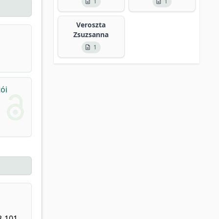
1
1
Veroszta
Zsuzsanna
1
ói
3-101,