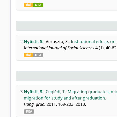
doi
DEA
2.
Nyüsti, S.
,
Veroszta, Z.
:
Institutional effects on
International Journal of Social Sciences
4 (1), 40-62
doi
DEA
3.
Nyüsti, S.
,
Ceglédi, T.
:
Migrating graduates, mig
migration for study and after graduation.
Hung. grad.
2011, 169-203, 2013.
DEA