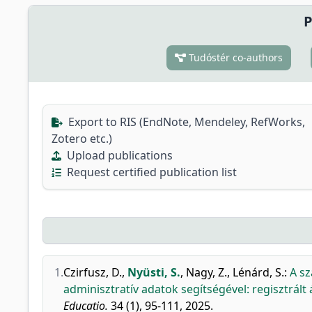
P
Tudóstér co-authors
Export to RIS (EndNote, Mendeley, RefWorks,
Zotero etc.)
Upload publications
Request certified publication list
1.
Czirfusz, D.
,
Nyüsti, S.
,
Nagy, Z.
,
Lénárd, S.
:
A sz
adminisztratív adatok segítségével: regisztrált 
Educatio.
34 (1), 95-111, 2025.