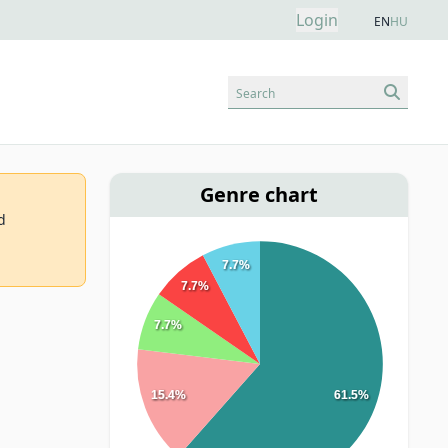
Login
EN
HU
Search
Genre chart
d
7.7%
7.7%
7.7%
15.4%
61.5%