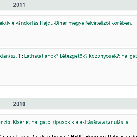
2011
lektív elvándorlás Hajdú-Bihar megye felvételizői körében.
arász, T.
:
Láthatatlanok? Létezgetők? Közönyösek?: hallgat
2010
ó: Kísérlet hallgatói típusok kialakítására a tanulás, a
k.: Kozma Tamás, Ceglédi Tímea, CHERD-Hungary, Debrecen, 9