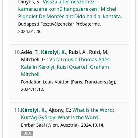
Dinyés, S.
:
Vissza a természethez:
kamarazene korhű hangszereken : Michel
Pignolet De Montéclair: Dido halála, kantáta.
Budapesti Fesztiválzenekar Próbaterme,
2024.01.28.
10.
Adès, T.
,
Károlyi, K.
,
Ruisi, A.
,
Ruisi, M.
,
Mitchell, G.
:
Vocal music Thomas Adès,
Katalin Károlyi, Ruisi Quartet, Graham
Mitchell.
Fondation Louis Vuitton (Paris, Franciaország),
2024.11.12.
11.
Károlyi, K.
,
Ajtony, C.
:
What is the Word:
Kurtág György: What is the Word.
Ehrbar Saal (Wien, Ausztria), 2024.10.14.
DEA