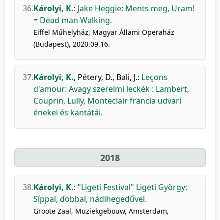
36.
Károlyi, K.
:
Jake Heggie: Ments meg, Uram!
= Dead man Walking.
Eiffel Műhelyház, Magyar Állami Operaház
(Budapest), 2020.09.16.
37.
Károlyi, K.
,
Pétery, D.
,
Bali, J.
:
Leçons
d'amour: Avagy szerelmi leckék : Lambert,
Couprin, Lully, Monteclair francia udvari
énekei és kantátái.
2018
38.
Károlyi, K.
:
"Ligeti Festival" Ligeti György:
Síppal, dobbal, nádihegedűvel.
Groote Zaal, Muziekgebouw, Amsterdam,