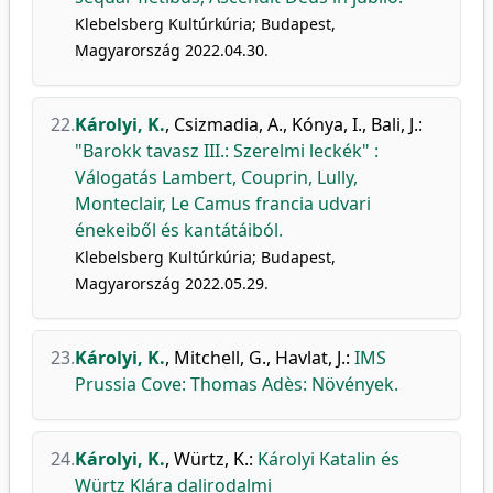
Klebelsberg Kultúrkúria; Budapest,
Magyarország 2022.04.30.
22.
Károlyi, K.
,
Csizmadia, A.
,
Kónya, I.
,
Bali, J.
:
"Barokk tavasz III.: Szerelmi leckék" :
Válogatás Lambert, Couprin, Lully,
Monteclair, Le Camus francia udvari
énekeiből és kantátáiból.
Klebelsberg Kultúrkúria; Budapest,
Magyarország 2022.05.29.
23.
Károlyi, K.
,
Mitchell, G.
,
Havlat, J.
:
IMS
Prussia Cove: Thomas Adès: Növények.
24.
Károlyi, K.
,
Würtz, K.
:
Károlyi Katalin és
Würtz Klára dalirodalmi