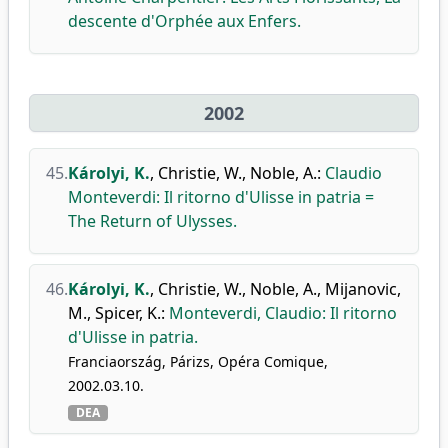
descente d'Orphée aux Enfers.
2002
45.
Károlyi, K.
,
Christie, W.
,
Noble, A.
:
Claudio
Monteverdi: Il ritorno d'Ulisse in patria =
The Return of Ulysses.
46.
Károlyi, K.
,
Christie, W.
,
Noble, A.
,
Mijanovic,
M.
,
Spicer, K.
:
Monteverdi, Claudio: Il ritorno
d'Ulisse in patria.
Franciaország, Párizs, Opéra Comique,
2002.03.10.
DEA