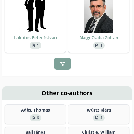
Lakatos Péter István
Nagy Csaba Zoltán
1
1
Other co-authors
Adès, Thomas
Würtz Klára
6
4
Bali János
Christie, William