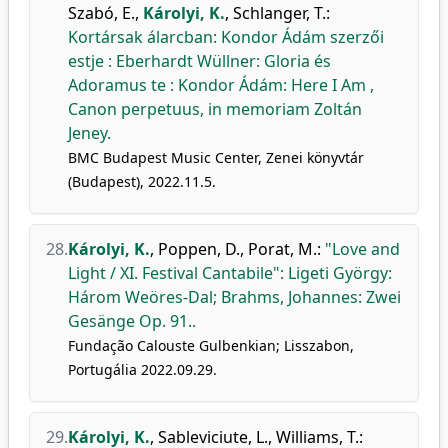
Szabó, E.
,
Károlyi, K.
,
Schlanger, T.
:
Kortársak álarcban: Kondor Ádám szerzői
estje : Eberhardt Wüllner: Gloria és
Adoramus te : Kondor Ádám: Here I Am ,
Canon perpetuus, in memoriam Zoltán
Jeney.
BMC Budapest Music Center, Zenei könyvtár
(Budapest), 2022.11.5.
28.
Károlyi, K.
,
Poppen, D.
,
Porat, M.
:
"Love and
Light / XI. Festival Cantabile": Ligeti György:
Három Weöres-Dal; Brahms, Johannes: Zwei
Gesänge Op. 91..
Fundação Calouste Gulbenkian; Lisszabon,
Portugália 2022.09.29.
29.
Károlyi, K.
,
Sableviciute, L.
,
Williams, T.
: