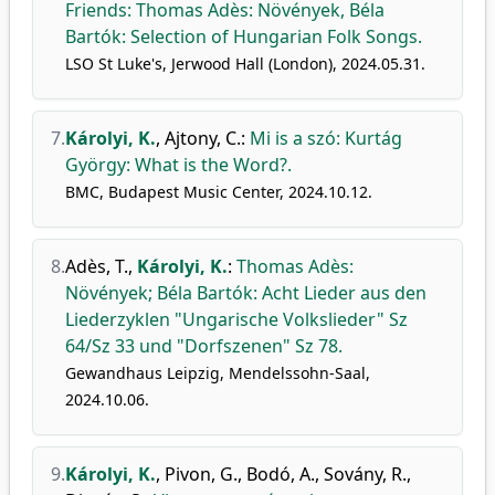
Friends: Thomas Adès: Növények, Béla
Bartók: Selection of Hungarian Folk Songs.
LSO St Luke's, Jerwood Hall (London), 2024.05.31.
7.
Károlyi, K.
,
Ajtony, C.
:
Mi is a szó: Kurtág
György: What is the Word?.
BMC, Budapest Music Center, 2024.10.12.
8.
Adès, T.
,
Károlyi, K.
:
Thomas Adès:
Növények; Béla Bartók: Acht Lieder aus den
Liederzyklen "Ungarische Volkslieder" Sz
64/Sz 33 und "Dorfszenen" Sz 78.
Gewandhaus Leipzig, Mendelssohn-Saal,
2024.10.06.
9.
Károlyi, K.
,
Pivon, G.
,
Bodó, A.
,
Sovány, R.
,