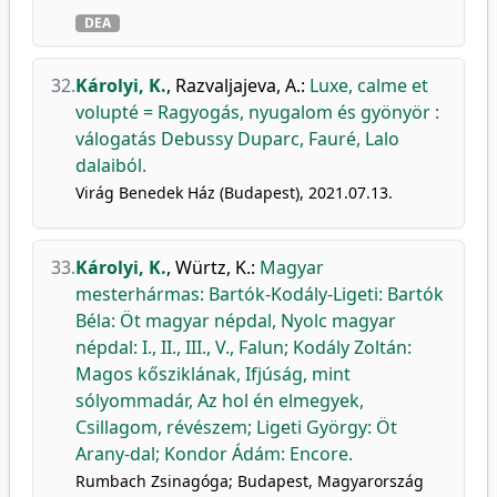
DEA
32.
Károlyi, K.
,
Razvaljajeva, A.
:
Luxe, calme et
volupté = Ragyogás, nyugalom és gyönyör :
válogatás Debussy Duparc, Fauré, Lalo
dalaiból.
Virág Benedek Ház (Budapest), 2021.07.13.
33.
Károlyi, K.
,
Würtz, K.
:
Magyar
mesterhármas: Bartók-Kodály-Ligeti: Bartók
Béla: Öt magyar népdal, Nyolc magyar
népdal: I., II., III., V., Falun; Kodály Zoltán:
Magos kősziklának, Ifjúság, mint
sólyommadár, Az hol én elmegyek,
Csillagom, révészem; Ligeti György: Öt
Arany-dal; Kondor Ádám: Encore.
Rumbach Zsinagóga; Budapest, Magyarország