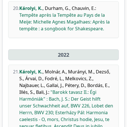
20.
Károlyi, K.
,
Durham, G.
,
Chauvin, E.
:
Tempête après la Tempête au Pays de la
Meije: Michelle Agnes Magalhaes: Après la
tempête : a songbook for Shakespeare.
2022
21.
Károlyi, K.
,
Molnár, A.
,
Murányi, M.
,
Dezső,
S.
,
Árvai, D.
,
Fodré, L.
,
Melkovics, Z.
,
Najbauer, L.
,
Gallai, J.
,
Pétery, D.
,
Bordás, E.
,
Illés, S.
,
Bali, J.
:
"Barokk tavasz II.: Égi
Harmóniák" : Bach, J. S.: Der Geist hilft
unser Schwachheit auf, BWV 226, Lobet den
Herrn, BWV 230; Esterházy Pál: Harmonia
caelestis - O, mors, Christus hodie, Jesu, te
sequar fletibus, Ascendit Deus in jubilo.