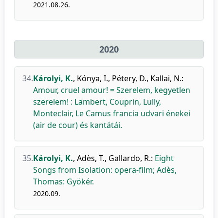
2021.08.26.
2020
34.
Károlyi, K.
,
Kónya, I.
,
Pétery, D.
,
Kallai, N.
:
Amour, cruel amour! = Szerelem, kegyetlen
szerelem! : Lambert, Couprin, Lully,
Monteclair, Le Camus francia udvari énekei
(air de cour) és kantátái.
35.
Károlyi, K.
,
Adès, T.
,
Gallardo, R.
:
Eight
Songs from Isolation: opera-film; Adès,
Thomas: Gyökér.
2020.09.