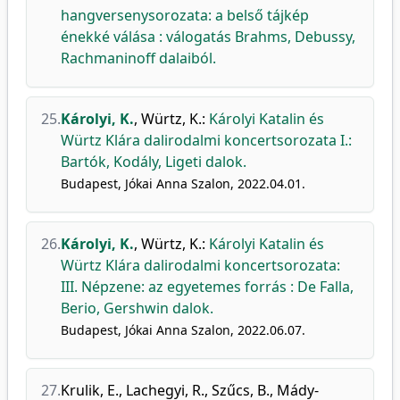
hangversenysorozata: a belső tájkép
énekké válása : válogatás Brahms, Debussy,
Rachmaninoff dalaiból.
25.
Károlyi, K.
,
Würtz, K.
:
Károlyi Katalin és
Würtz Klára dalirodalmi koncertsorozata I.:
Bartók, Kodály, Ligeti dalok.
Budapest, Jókai Anna Szalon, 2022.04.01.
26.
Károlyi, K.
,
Würtz, K.
:
Károlyi Katalin és
Würtz Klára dalirodalmi koncertsorozata:
III. Népzene: az egyetemes forrás : De Falla,
Berio, Gershwin dalok.
Budapest, Jókai Anna Szalon, 2022.06.07.
27.
Krulik, E.
,
Lachegyi, R.
,
Szűcs, B.
,
Mády-