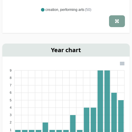
creation, performing arts
(50)
Year chart
9
8
7
6
5
4
3
2
1