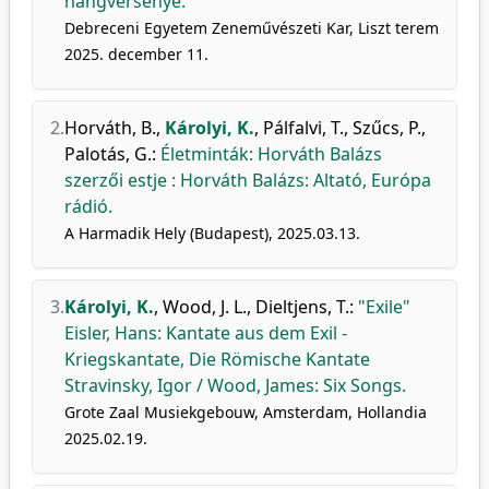
hangversenye.
Debreceni Egyetem Zeneművészeti Kar, Liszt terem
2025. december 11.
2.
Horváth, B.
,
Károlyi, K.
,
Pálfalvi, T.
,
Szűcs, P.
,
Palotás, G.
:
Életminták: Horváth Balázs
szerzői estje : Horváth Balázs: Altató, Európa
rádió.
A Harmadik Hely (Budapest), 2025.03.13.
3.
Károlyi, K.
,
Wood, J. L.
,
Dieltjens, T.
:
"Exile"
Eisler, Hans: Kantate aus dem Exil -
Kriegskantate, Die Römische Kantate
Stravinsky, Igor / Wood, James: Six Songs.
Grote Zaal Musiekgebouw, Amsterdam, Hollandia
2025.02.19.