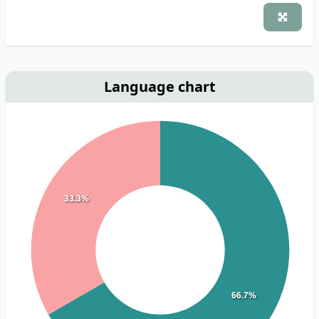
Language chart
33.3%
66.7%