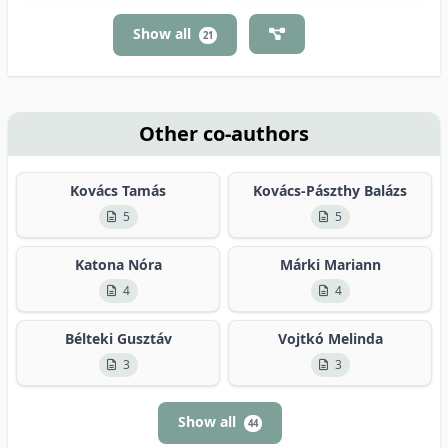
Show all
21
Other co-authors
Kovács Tamás
Kovács-Pászthy Balázs
5
5
Katona Nóra
Márki Mariann
4
4
Bélteki Gusztáv
Vojtkó Melinda
3
3
Show all
44