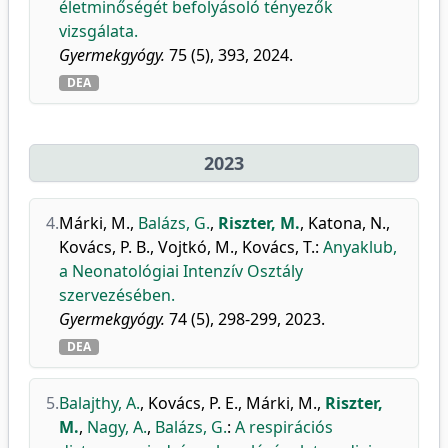
életminőségét befolyásoló tényezők
vizsgálata.
Gyermekgyógy.
75 (5), 393, 2024.
DEA
2023
4.
Márki, M.
,
Balázs, G.
,
Riszter, M.
,
Katona, N.
,
Kovács, P. B.
,
Vojtkó, M.
,
Kovács, T.
:
Anyaklub,
a Neonatológiai Intenzív Osztály
szervezésében.
Gyermekgyógy.
74 (5), 298-299, 2023.
DEA
5.
Balajthy, A.
,
Kovács, P. E.
,
Márki, M.
,
Riszter,
M.
,
Nagy, A.
,
Balázs, G.
:
A respirációs