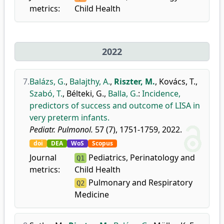
metrics:
Child Health
2022
7.
Balázs, G.
,
Balajthy, A.
,
Riszter, M.
,
Kovács, T.
,
Szabó, T.
,
Bélteki, G.
,
Balla, G.
:
Incidence,
predictors of success and outcome of LISA in
very preterm infants.
Pediatr. Pulmonol.
57 (7), 1751-1759, 2022.
doi
DEA
WoS
Scopus
Journal
Pediatrics, Perinatology and
Q1
metrics:
Child Health
Pulmonary and Respiratory
Q2
Medicine