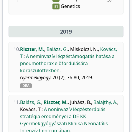
Genetics
D1
2019
10.
Riszter, M.
,
Balázs, G.
,
Miskolczi, N.
,
Kovács,
T.
:
A neminvazív légzéstámogatás hatása a
pneumothorax elõfordulására
koraszülöttekben.
Gyermekgyógy.
70 (2), 76-80, 2019.
DEA
11.
Balázs, G.
,
Riszter, M.
,
Juhász, B.
,
Balajthy, A.
,
Kovács, T.
:
A noninvazív légzésterápiás
stratégia eredményei a DE KK
Gyermekgyógyászati Klinika Neonatális
Intenzív Centrumában.