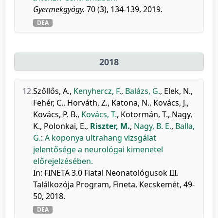
Gyermekgyógy.
70 (3), 134-139, 2019.
DEA
2018
12.
Szőllős, A.
,
Kenyhercz, F.
,
Balázs, G.
,
Elek, N.
,
Fehér, C.
,
Horváth, Z.
,
Katona, N.
,
Kovács, J.
,
Kovács, P. B.
,
Kovács, T.
,
Kotormán, T.
,
Nagy,
K.
,
Polonkai, E.
,
Riszter, M.
,
Nagy, B. E.
,
Balla,
G.
:
A koponya ultrahang vizsgálat
jelentősége a neurológai kimenetel
előrejelzésében.
In: FINETA 3.0 Fiatal Neonatológusok III.
Találkozója Program, Fineta, Kecskemét, 49-
50, 2018.
DEA