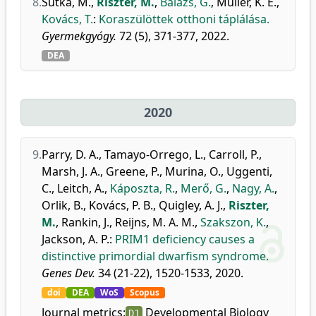
8.
Sutka, M.
,
Riszter, M.
,
Balázs, G.
,
Müller, K. E.
,
Kovács, T.
:
Koraszülöttek otthoni táplálása.
Gyermekgyógy.
72 (5), 371-377, 2022.
DEA
2020
9.
Parry, D. A.
,
Tamayo-Orrego, L.
,
Carroll, P.
,
Marsh, J. A.
,
Greene, P.
,
Murina, O.
,
Uggenti,
C.
,
Leitch, A.
,
Káposzta, R.
,
Merő, G.
,
Nagy, A.
,
Orlik, B.
,
Kovács, P. B.
,
Quigley, A. J.
,
Riszter,
M.
,
Rankin, J.
,
Reijns, M. A. M.
,
Szakszon, K.
,
Jackson, A. P.
:
PRIM1 deficiency causes a
distinctive primordial dwarfism syndrome.
Genes Dev.
34 (21-22), 1520-1533, 2020.
doi
DEA
WoS
Scopus
Journal metrics:
Developmental Biology
D1