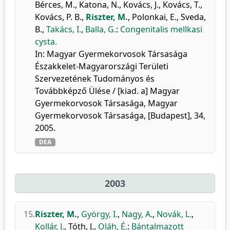
Bérces, M.
,
Katona, N.
,
Kovács, J.
,
Kovács, T.
,
Kovács, P. B.
,
Riszter, M.
,
Polonkai, E.
,
Sveda,
B.
,
Takács, I.
,
Balla, G.
:
Congenitalis mellkasi
cysta.
In: Magyar Gyermekorvosok Társasága
Északkelet-Magyarországi Területi
Szervezetének Tudományos és
Továbbképző Ülése / [kiad. a] Magyar
Gyermekorvosok Társasága, Magyar
Gyermekorvosok Társasága, [Budapest], 34,
2005.
DEA
2003
15.
Riszter, M.
,
György, I.
,
Nagy, A.
,
Novák, L.
,
Kollár, J.
,
Tóth, J.
,
Oláh, É.
:
Bántalmazott