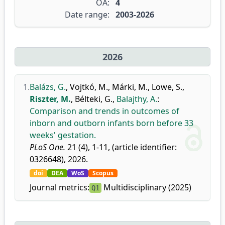
OA:
4
Date range:
2003-2026
2026
1.
Balázs, G.
,
Vojtkó, M.
,
Márki, M.
,
Lowe, S.
,
Riszter, M.
,
Bélteki, G.
,
Balajthy, A.
:
Comparison and trends in outcomes of
inborn and outborn infants born before 33
weeks' gestation.
PLoS One.
21 (4), 1-11, (article identifier:
0326648), 2026.
doi
DEA
WoS
Scopus
Journal metrics:
Multidisciplinary (2025)
Q1