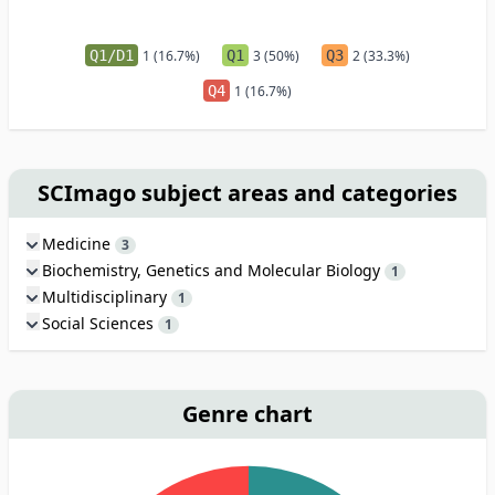
Q1/D1
1 (16.7%)
Q1
3 (50%)
Q3
2 (33.3%)
Q4
1 (16.7%)
SCImago subject areas and categories
Medicine
3
Biochemistry, Genetics and Molecular Biology
1
Multidisciplinary
1
Social Sciences
1
Genre chart