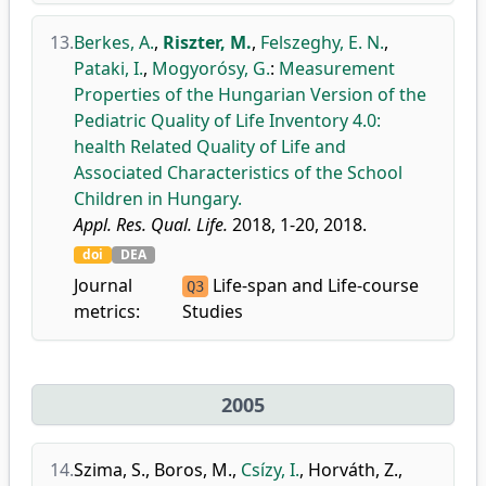
13.
Berkes, A.
,
Riszter, M.
,
Felszeghy, E. N.
,
Pataki, I.
,
Mogyorósy, G.
:
Measurement
Properties of the Hungarian Version of the
Pediatric Quality of Life Inventory 4.0:
health Related Quality of Life and
Associated Characteristics of the School
Children in Hungary.
Appl. Res. Qual. Life.
2018, 1-20, 2018.
doi
DEA
Journal
Life-span and Life-course
Q3
metrics:
Studies
2005
14.
Szima, S.
,
Boros, M.
,
Csízy, I.
,
Horváth, Z.
,