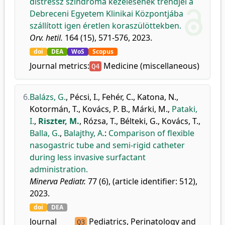
distressz szindróma kezelésének trendjei a
Debreceni Egyetem Klinikai Központjába
szállított igen éretlen koraszülöttekben.
Orv. hetil.
164 (15), 571-576, 2023.
doi
DEA
WoS
Scopus
Journal metrics:
Medicine (miscellaneous)
Q4
6.
Balázs, G.
,
Pécsi, I.
,
Fehér, C.
,
Katona, N.
,
Kotormán, T.
,
Kovács, P. B.
,
Márki, M.
,
Pataki,
I.
,
Riszter, M.
,
Rózsa, T.
,
Bélteki, G.
,
Kovács, T.
,
Balla, G.
,
Balajthy, A.
:
Comparison of flexible
nasogastric tube and semi-rigid catheter
during less invasive surfactant
administration.
Minerva Pediatr.
77 (6), (article identifier: 512),
2023.
doi
DEA
Journal
Pediatrics, Perinatology and
Q3