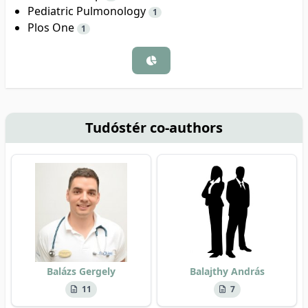
Pediatric Pulmonology
1
Plos One
1
Tudóstér co-authors
Balázs Gergely
Balajthy András
11
7