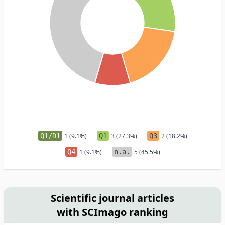
Q1/D1
1 (9.1%)
Q1
3 (27.3%)
Q3
2 (18.2%)
Q4
1 (9.1%)
n.a.
5 (45.5%)
Scientific journal articles
with SCImago ranking