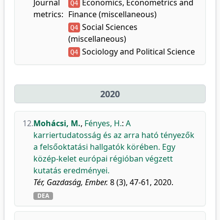
Journal
Economics, Econometrics and
Q4
metrics:
Finance (miscellaneous)
Social Sciences
Q4
(miscellaneous)
Sociology and Political Science
Q4
2020
12.
Mohácsi, M.
,
Fényes, H.
:
A
karriertudatosság és az arra ható tényezők
a felsőoktatási hallgatók körében. Egy
közép-kelet európai régióban végzett
kutatás eredményei.
Tér, Gazdaság, Ember.
8 (3), 47-61, 2020.
DEA