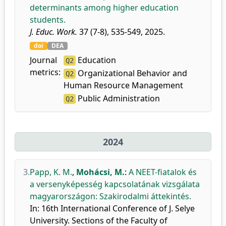
determinants among higher education
students.
J. Educ. Work.
37 (7-8), 535-549, 2025.
doi
DEA
Journal
Education
Q2
metrics:
Organizational Behavior and
Q2
Human Resource Management
Public Administration
Q2
2024
3.
Papp, K. M.
,
Mohácsi, M.
:
A NEET-fiatalok és
a versenyképesség kapcsolatának vizsgálata
magyarországon: Szakirodalmi áttekintés.
In: 16th International Conference of J. Selye
University. Sections of the Faculty of