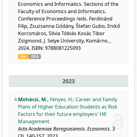
Economics and Informatics. Sections of the
Faculty of Economics and Informatics.
Conference Proceedings /eds. Ferdinánd
Filip, Zsuzsanna Gódány, Štefan Gubo, Enikő
Korcsmáros, Silvia Tóbiás Kosár, Tibor
Zsigmond, J. Selye University, Komárno, ,
2024. ISBN: 9788081225093
doi
DEA
2023
4.
Mohácsi, M.
,
Fényes, H.
:
Career and Family
Plans of Higher Education Students as Risk
Factors for their future employers' HR
Management.
Acta Academiae Beregsasiensis. Economics.
3
(3), 140-157, 2023.