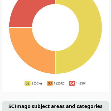
Q2
2 (50%)
Q3
1 (25%)
Q4
1 (25%)
SCImago subject areas and categories