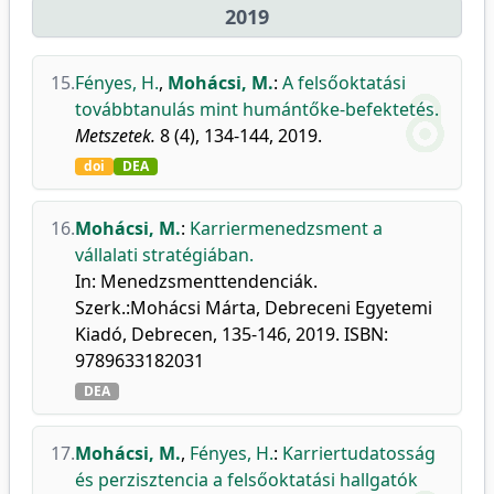
2019
15.
Fényes, H.
,
Mohácsi, M.
:
A felsőoktatási
továbbtanulás mint humántőke-befektetés.
Metszetek.
8 (4), 134-144, 2019.
doi
DEA
16.
Mohácsi, M.
:
Karriermenedzsment a
vállalati stratégiában.
In: Menedzsmenttendenciák.
Szerk.:Mohácsi Márta, Debreceni Egyetemi
Kiadó, Debrecen, 135-146, 2019. ISBN:
9789633182031
DEA
17.
Mohácsi, M.
,
Fényes, H.
:
Karriertudatosság
és perzisztencia a felsőoktatási hallgatók