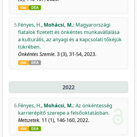
doi
DEA
5.
Fényes, H.
,
Mohácsi, M.
:
Magyarországi
fiatalok fizetett és önkéntes munkavállalása
a kulturális, az anyagi és a kapcsolati tőkéjük
tükrében.
Önkéntes Szemle.
3 (3), 31-54, 2023.
doi
DEA
2022
6.
Fényes, H.
,
Mohácsi, M.
:
Az önkéntesség
karrierépítő szerepe a felsőoktatásban.
Metszetek.
11 (1), 146-160, 2022.
doi
DEA