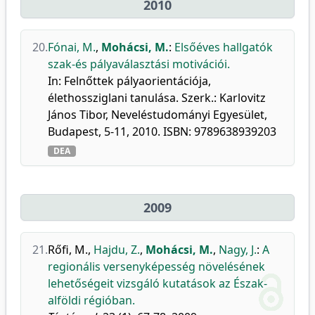
2010
20.
Fónai, M.
,
Mohácsi, M.
:
Elsőéves hallgatók
szak-és pályaválasztási motivációi.
In: Felnőttek pályaorientációja,
élethossziglani tanulása. Szerk.: Karlovitz
János Tibor, Neveléstudományi Egyesület,
Budapest, 5-11, 2010. ISBN: 9789638939203
DEA
2009
21.
Rőfi, M.
,
Hajdu, Z.
,
Mohácsi, M.
,
Nagy, J.
:
A
regionális versenyképesség növelésének
lehetőségeit vizsgáló kutatások az Észak-
alföldi régióban.