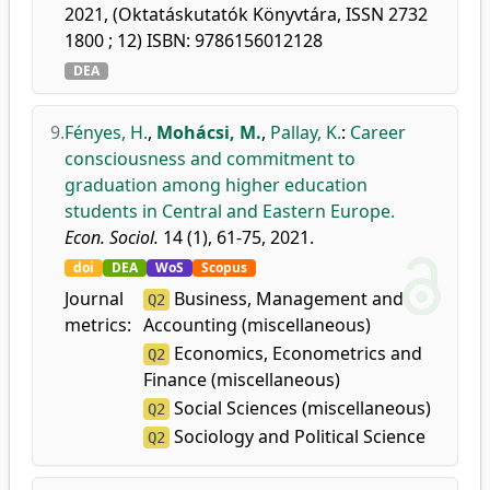
2021, (Oktatáskutatók Könyvtára, ISSN 2732
1800 ; 12) ISBN: 9786156012128
DEA
9.
Fényes, H.
,
Mohácsi, M.
,
Pallay, K.
:
Career
consciousness and commitment to
graduation among higher education
students in Central and Eastern Europe.
Econ. Sociol.
14 (1), 61-75, 2021.
doi
DEA
WoS
Scopus
Journal
Business, Management and
Q2
metrics:
Accounting (miscellaneous)
Economics, Econometrics and
Q2
Finance (miscellaneous)
Social Sciences (miscellaneous)
Q2
Sociology and Political Science
Q2