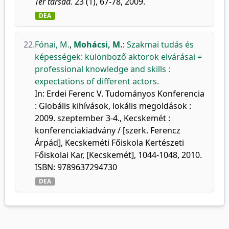
Tér társad.
23 (1), 67-78, 2009.
DEA
22.
Fónai, M.
,
Mohácsi, M.
:
Szakmai tudás és
képességek: különböző aktorok elvárásai =
professional knowledge and skills :
expectations of different actors.
In: Erdei Ferenc V. Tudományos Konferencia
: Globális kihívások, lokális megoldások :
2009. szeptember 3-4., Kecskemét :
konferenciakiadvány / [szerk. Ferencz
Árpád], Kecskeméti Főiskola Kertészeti
Főiskolai Kar, [Kecskemét], 1044-1048, 2010.
ISBN: 9789637294730
DEA