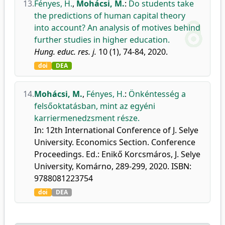
13.
Fényes, H.
,
Mohácsi, M.
:
Do students take
the predictions of human capital theory
into account? An analysis of motives behind
further studies in higher education.
Hung. educ. res. j.
10 (1), 74-84, 2020.
doi
DEA
14.
Mohácsi, M.
,
Fényes, H.
:
Önkéntesség a
felsőoktatásban, mint az egyéni
karriermenedzsment része.
In: 12th International Conference of J. Selye
University. Economics Section. Conference
Proceedings. Ed.: Enikő Korcsmáros, J. Selye
University, Komárno, 289-299, 2020. ISBN:
9788081223754
doi
DEA