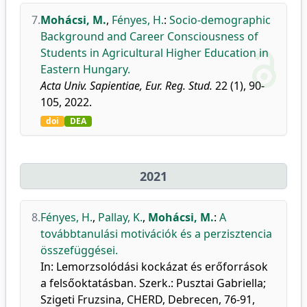
7.
Mohácsi, M.
,
Fényes, H.
:
Socio-demographic
Background and Career Consciousness of
Students in Agricultural Higher Education in
Eastern Hungary.
Acta Univ. Sapientiae, Eur. Reg. Stud.
22 (1), 90-
105, 2022.
doi
DEA
2021
8.
Fényes, H.
,
Pallay, K.
,
Mohácsi, M.
:
A
továbbtanulási motivációk és a perzisztencia
összefüggései.
In: Lemorzsolódási kockázat és erőforrások
a felsőoktatásban. Szerk.: Pusztai Gabriella;
Szigeti Fruzsina, CHERD, Debrecen, 76-91,