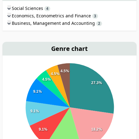
Social Sciences
4
Economics, Econometrics and Finance
3
Business, Management and Accounting
2
Genre chart
4.5%
4.5%
4.5%
27.3%
9.1%
9.1%
9.1%
18.2%