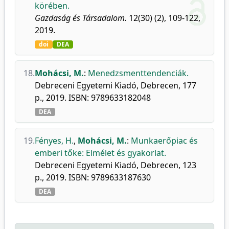
körében.
Gazdaság és Társadalom.
12(30) (2), 109-122,
2019.
doi
DEA
18.
Mohácsi, M.
:
Menedzsmenttendenciák.
Debreceni Egyetemi Kiadó, Debrecen, 177
p., 2019. ISBN: 9789633182048
DEA
19.
Fényes, H.
,
Mohácsi, M.
:
Munkaerőpiac és
emberi tőke: Elmélet és gyakorlat.
Debreceni Egyetemi Kiadó, Debrecen, 123
p., 2019. ISBN: 9789633187630
DEA