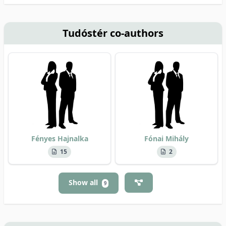
Tudóstér co-authors
Fényes Hajnalka
Fónai Mihály
15
2
Show all
9