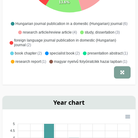
13.6%
Hungarian journal publication in a domestic (Hungarian) journal
(6)
research article/review article
(4)
study, dissertation
(3)
foreign language journal publication in domestic (Hungarian)
journal
(2)
book chapter
(2)
specialist book
(2)
presentation abstract
(1)
research report
(1)
magyar nyelvű folyóiratcikk hazai lapban
(1)
Year chart
5
4.5
4