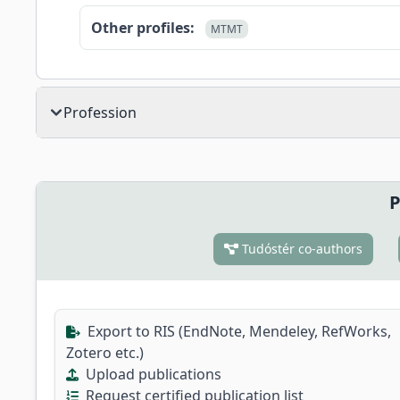
Other profiles:
MTMT
Profession
P
Tudóstér co-authors
Export to RIS (EndNote, Mendeley, RefWorks,
Zotero etc.)
Upload publications
Request certified publication list