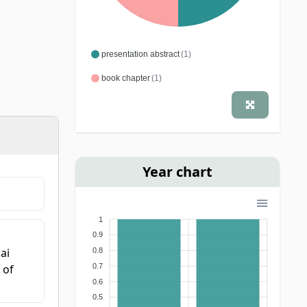
presentation abstract
(1)
book chapter
(1)
Year chart
1
0.9
ai
0.8
0.7
 of
0.6
0.5