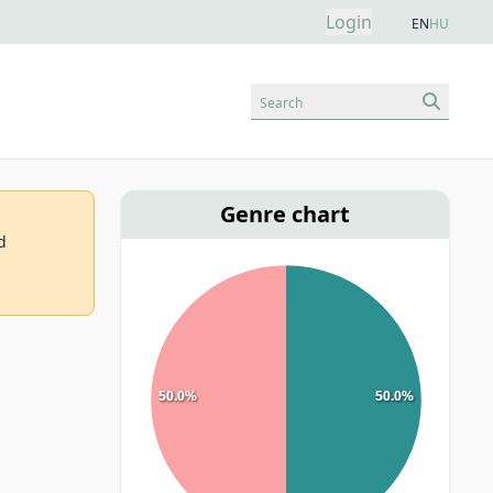
Login
EN
HU
Search
Genre chart
d
50.0%
50.0%