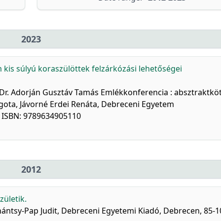
2023
m kis súlyú koraszülöttek felzárkózási lehetőségei
 Dr. Adorján Gusztáv Tamás Emlékkonferencia : absztraktköt
gota, Jávorné Erdei Renáta, Debreceni Egyetem
. ISBN: 9789634905110
2012
zületik.
Inántsy-Pap Judit, Debreceni Egyetemi Kiadó, Debrecen, 85-1