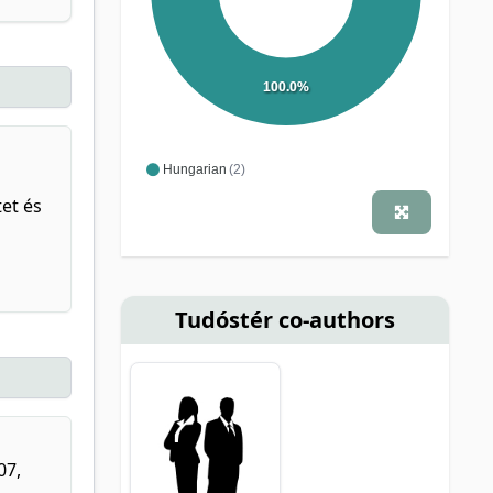
100.0%
Hungarian
(2)
et és
Tudóstér co-authors
07,