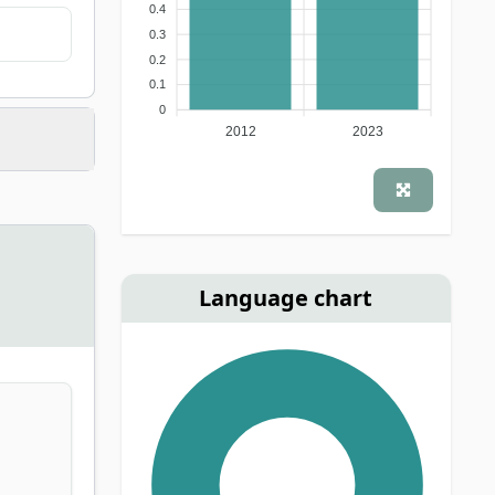
0.4
0.3
0.2
0.1
0
2012
2023
Language chart