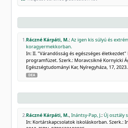
1.
Ráczné Kárpáti, M.
:
Az igen kis súlyú és extré
koragyermekkorban.
In: II. "Várandósság és egészséges életkezdet"
programfüzet. Szerk.: Moravcsikné Kornyicki Á
Egészségtudományi Kar, Nyíregyháza, 17, 2023
DEA
2.
Ráczné Kárpáti, M.
,
Inántsy-Pap, J.
:
Új osztály s
In: Kortárskapcsolatok iskoláskorban. Szerk.: 