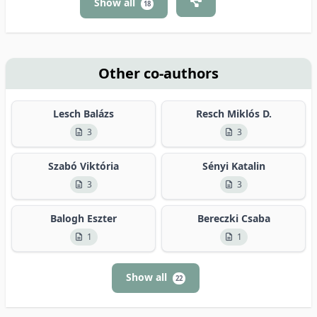
Show all
18
Other co-authors
Lesch Balázs
Resch Miklós D.
3
3
Szabó Viktória
Sényi Katalin
3
3
Balogh Eszter
Bereczki Csaba
1
1
Show all
22