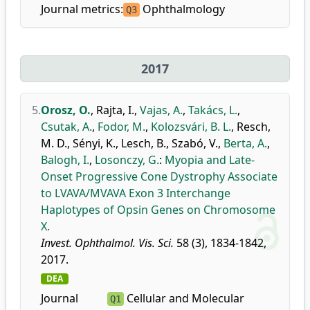
Journal metrics:
Ophthalmology
Q3
2017
5.
Orosz, O.
,
Rajta, I.
,
Vajas, A.
,
Takács, L.
,
Csutak, A.
,
Fodor, M.
,
Kolozsvári, B. L.
,
Resch,
M. D.
,
Sényi, K.
,
Lesch, B.
,
Szabó, V.
,
Berta, A.
,
Balogh, I.
,
Losonczy, G.
:
Myopia and Late-
Onset Progressive Cone Dystrophy Associate
to LVAVA/MVAVA Exon 3 Interchange
Haplotypes of Opsin Genes on Chromosome
X.
Invest. Ophthalmol. Vis. Sci.
58 (3), 1834-1842,
2017.
DEA
Journal
Cellular and Molecular
Q1