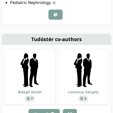
Pediatric Nephrology
1
Tudóstér co-authors
Balogh István
Losonczy Gergely
7
5