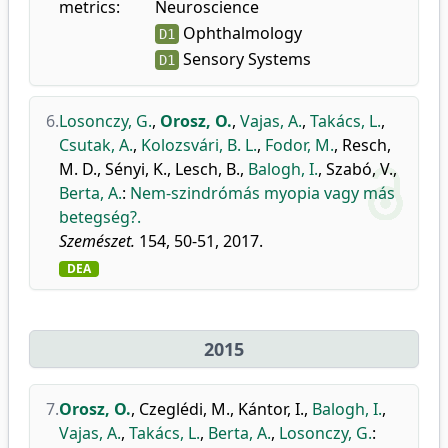
metrics:
Neuroscience
Ophthalmology
D1
Sensory Systems
D1
6.
Losonczy, G.
,
Orosz, O.
,
Vajas, A.
,
Takács, L.
,
Csutak, A.
,
Kolozsvári, B. L.
,
Fodor, M.
,
Resch,
M. D.
,
Sényi, K.
,
Lesch, B.
,
Balogh, I.
,
Szabó, V.
,
Berta, A.
:
Nem-szindrómás myopia vagy más
betegség?.
Szemészet.
154, 50-51, 2017.
DEA
2015
7.
Orosz, O.
,
Czeglédi, M.
,
Kántor, I.
,
Balogh, I.
,
Vajas, A.
,
Takács, L.
,
Berta, A.
,
Losonczy, G.
: