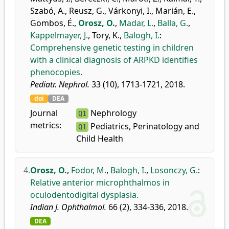
Szabó, A.
,
Reusz, G.
,
Várkonyi, I.
,
Marián, E.
,
Gombos, É.
,
Orosz, O.
,
Madar, L.
,
Balla, G.
,
Kappelmayer, J.
,
Tory, K.
,
Balogh, I.
:
Comprehensive genetic testing in children
with a clinical diagnosis of ARPKD identifies
phenocopies.
Pediatr. Nephrol.
33 (10), 1713-1721, 2018.
doi
DEA
Journal
Nephrology
Q1
metrics:
Pediatrics, Perinatology and
Q1
Child Health
4.
Orosz, O.
,
Fodor, M.
,
Balogh, I.
,
Losonczy, G.
:
Relative anterior microphthalmos in
oculodentodigital dysplasia.
Indian J. Ophthalmol.
66 (2), 334-336, 2018.
DEA