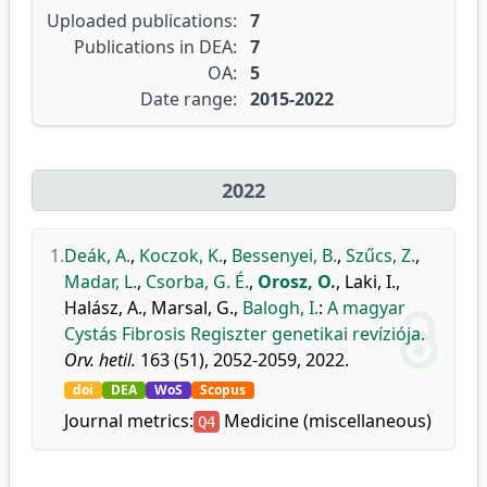
Uploaded publications:
7
Publications in DEA:
7
OA:
5
Date range:
2015-2022
2022
1.
Deák, A.
,
Koczok, K.
,
Bessenyei, B.
,
Szűcs, Z.
,
Madar, L.
,
Csorba, G. É.
,
Orosz, O.
,
Laki, I.
,
Halász, A.
,
Marsal, G.
,
Balogh, I.
:
A magyar
Cystás Fibrosis Regiszter genetikai revíziója.
Orv. hetil.
163 (51), 2052-2059, 2022.
doi
DEA
WoS
Scopus
Journal metrics:
Medicine (miscellaneous)
Q4