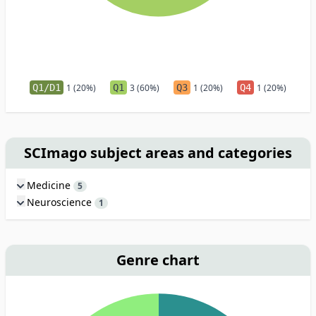
Q1/D1
1 (20%)
Q1
3 (60%)
Q3
1 (20%)
Q4
1 (20%)
SCImago subject areas and categories
Medicine
5
Neuroscience
1
Genre chart