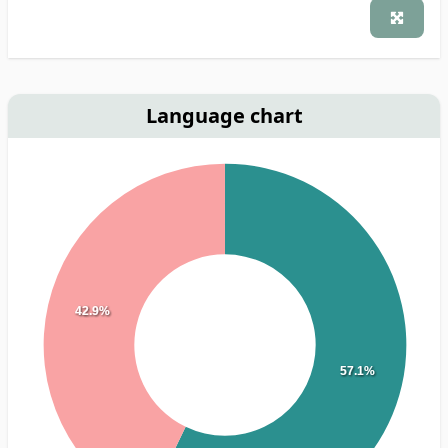
Language chart
42.9%
57.1%