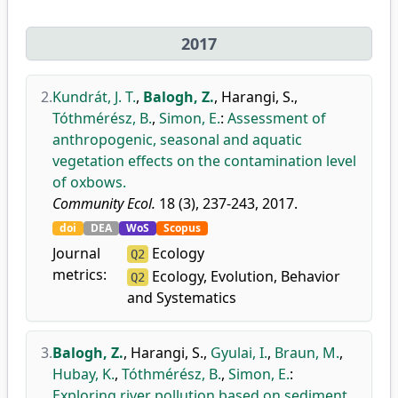
2017
2.
Kundrát, J. T.
,
Balogh, Z.
,
Harangi, S.
,
Tóthmérész, B.
,
Simon, E.
:
Assessment of
anthropogenic, seasonal and aquatic
vegetation effects on the contamination level
of oxbows.
Community Ecol.
18 (3), 237-243, 2017.
doi
DEA
WoS
Scopus
Journal
Ecology
Q2
metrics:
Ecology, Evolution, Behavior
Q2
and Systematics
3.
Balogh, Z.
,
Harangi, S.
,
Gyulai, I.
,
Braun, M.
,
Hubay, K.
,
Tóthmérész, B.
,
Simon, E.
:
Exploring river pollution based on sediment