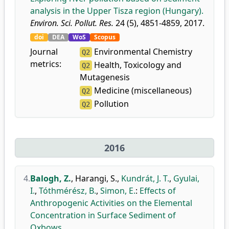
analysis in the Upper Tisza region (Hungary).
Environ. Sci. Pollut. Res.
24 (5), 4851-4859, 2017.
doi
DEA
WoS
Scopus
Journal
Environmental Chemistry
Q2
metrics:
Health, Toxicology and
Q2
Mutagenesis
Medicine (miscellaneous)
Q2
Pollution
Q2
2016
4.
Balogh, Z.
,
Harangi, S.
,
Kundrát, J. T.
,
Gyulai,
I.
,
Tóthmérész, B.
,
Simon, E.
:
Effects of
Anthropogenic Activities on the Elemental
Concentration in Surface Sediment of
Oxbows.