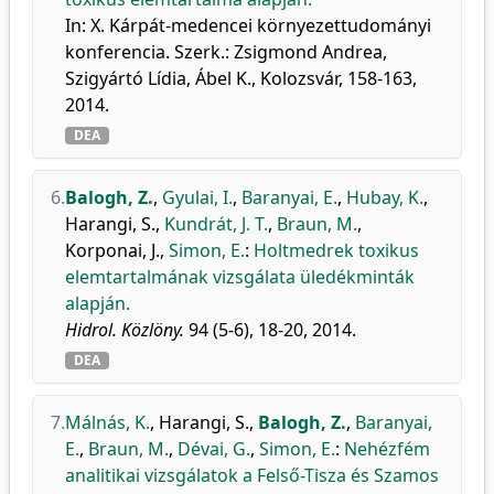
In: X. Kárpát-medencei környezettudományi
konferencia. Szerk.: Zsigmond Andrea,
Szigyártó Lídia, Ábel K., Kolozsvár, 158-163,
2014.
DEA
6.
Balogh, Z.
,
Gyulai, I.
,
Baranyai, E.
,
Hubay, K.
,
Harangi, S.
,
Kundrát, J. T.
,
Braun, M.
,
Korponai, J.
,
Simon, E.
:
Holtmedrek toxikus
elemtartalmának vizsgálata üledékminták
alapján.
Hidrol. Közlöny.
94 (5-6), 18-20, 2014.
DEA
7.
Málnás, K.
,
Harangi, S.
,
Balogh, Z.
,
Baranyai,
E.
,
Braun, M.
,
Dévai, G.
,
Simon, E.
:
Nehézfém
analitikai vizsgálatok a Felső-Tisza és Szamos