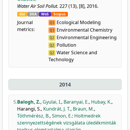
Water Air Soil Pollut.
227 (13), [8], 2016.
doi
DEA
WoS
Scopus
Journal
Ecological Modeling
Q3
metrics:
Environmental Chemistry
Q3
Environmental Engineering
Q2
Pollution
Q2
Water Science and
Q2
Technology
2014
5.
Balogh, Z.
,
Gyulai, I.
,
Baranyai, E.
,
Hubay, K.
,
Harangi, S.
,
Kundrát, J. T.
,
Braun, M.
,
Tóthmérész, B.
,
Simon, E.
:
Holtmedrek
szennyezettségének vizsgálata üledékminták
toxikus elemtartalma alapján.