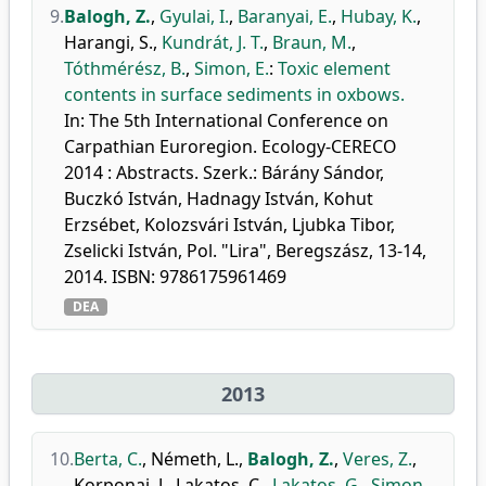
9.
Balogh, Z.
,
Gyulai, I.
,
Baranyai, E.
,
Hubay, K.
,
Harangi, S.
,
Kundrát, J. T.
,
Braun, M.
,
Tóthmérész, B.
,
Simon, E.
:
Toxic element
contents in surface sediments in oxbows.
In: The 5th International Conference on
Carpathian Euroregion. Ecology-CERECO
2014 : Abstracts. Szerk.: Bárány Sándor,
Buczkó István, Hadnagy István, Kohut
Erzsébet, Kolozsvári István, Ljubka Tibor,
Zselicki István, Pol. "Lira", Beregszász, 13-14,
2014. ISBN: 9786175961469
DEA
2013
10.
Berta, C.
,
Németh, L.
,
Balogh, Z.
,
Veres, Z.
,
Korponai, J.
,
Lakatos, C.
,
Lakatos, G.
,
Simon,