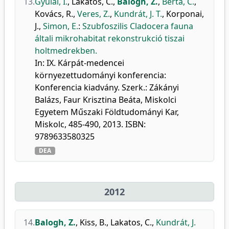
13.
Gyulai, I.
,
Lakatos, C.
,
Balogh, Z.
,
Berta, C.
,
Kovács, R.
,
Veres, Z.
,
Kundrát, J. T.
,
Korponai,
J.
,
Simon, E.
:
Szubfoszilis Cladocera fauna
általi mikrohabitat rekonstrukció tiszai
holtmedrekben.
In: IX. Kárpát-medencei
környezettudományi konferencia:
Konferencia kiadvány. Szerk.: Zákányi
Balázs, Faur Krisztina Beáta, Miskolci
Egyetem Műszaki Földtudományi Kar,
Miskolc, 485-490, 2013. ISBN:
9789633580325
DEA
2012
14.
Balogh, Z.
,
Kiss, B.
,
Lakatos, C.
,
Kundrát, J.