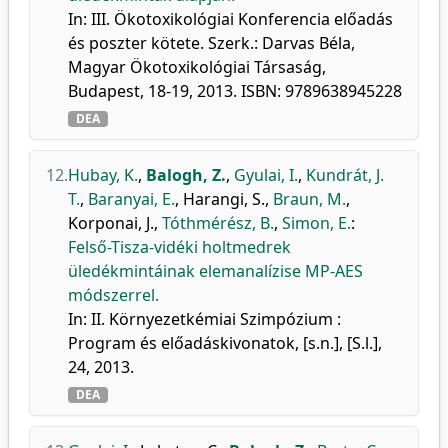
In: III. Ökotoxikológiai Konferencia előadás
és poszter kötete. Szerk.: Darvas Béla,
Magyar Ökotoxikológiai Társaság,
Budapest, 18-19, 2013. ISBN: 9789638945228
DEA
12.
Hubay, K.
,
Balogh, Z.
,
Gyulai, I.
,
Kundrát, J.
T.
,
Baranyai, E.
,
Harangi, S.
,
Braun, M.
,
Korponai, J.
,
Tóthmérész, B.
,
Simon, E.
:
Felső-Tisza-vidéki holtmedrek
üledékmintáinak elemanalízise MP-AES
módszerrel.
In: II. Környezetkémiai Szimpózium :
Program és előadáskivonatok, [s.n.], [S.l.],
24, 2013.
DEA