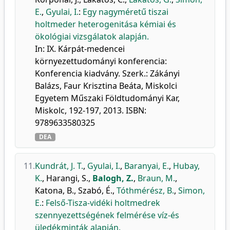
E.
,
Gyulai, I.
:
Egy nagyméretű tiszai
holtmeder heterogenitása kémiai és
ökológiai vizsgálatok alapján.
In: IX. Kárpát-medencei
környezettudományi konferencia:
Konferencia kiadvány. Szerk.: Zákányi
Balázs, Faur Krisztina Beáta, Miskolci
Egyetem Műszaki Földtudományi Kar,
Miskolc, 192-197, 2013. ISBN:
9789633580325
DEA
11.
Kundrát, J. T.
,
Gyulai, I.
,
Baranyai, E.
,
Hubay,
K.
,
Harangi, S.
,
Balogh, Z.
,
Braun, M.
,
Katona, B.
,
Szabó, É.
,
Tóthmérész, B.
,
Simon,
E.
:
Felső-Tisza-vidéki holtmedrek
szennyezettségének felmérése víz-és
üledékminták alapján.