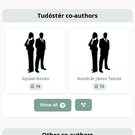
Tudóstér co-authors
Gyulai István
Kundrát János Tamás
14
13
Show all
12
Other co-authors