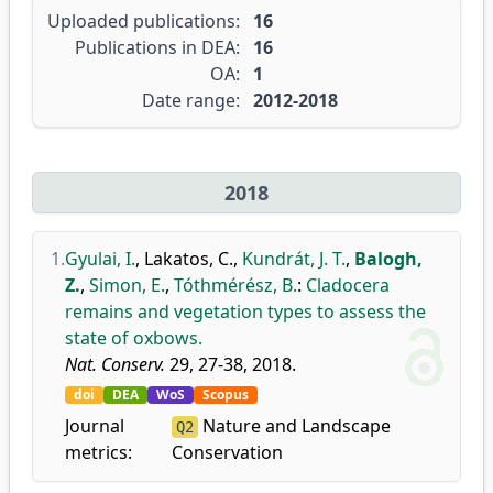
Uploaded publications:
16
Publications in DEA:
16
OA:
1
Date range:
2012-2018
2018
1.
Gyulai, I.
,
Lakatos, C.
,
Kundrát, J. T.
,
Balogh,
Z.
,
Simon, E.
,
Tóthmérész, B.
:
Cladocera
remains and vegetation types to assess the
state of oxbows.
Nat. Conserv.
29, 27-38, 2018.
doi
DEA
WoS
Scopus
Journal
Nature and Landscape
Q2
metrics:
Conservation