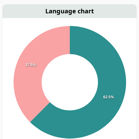
Language chart
37.5%
62.5%