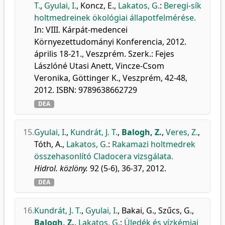
T.
,
Gyulai, I.
,
Koncz, E.
,
Lakatos, G.
:
Beregi-sík
holtmedreinek ökológiai állapotfelmérése.
In: VIII. Kárpát-medencei
Környezettudományi Konferencia, 2012.
április 18-21., Veszprém. Szerk.: Fejes
Lászlóné Utasi Anett, Vincze-Csom
Veronika, Göttinger K., Veszprém, 42-48,
2012. ISBN: 9789638662729
DEA
15.
Gyulai, I.
,
Kundrát, J. T.
,
Balogh, Z.
,
Veres, Z.
,
Tóth, A.
,
Lakatos, G.
:
Rakamazi holtmedrek
összehasonlító Cladocera vizsgálata.
Hidrol. közlöny.
92 (5-6), 36-37, 2012.
DEA
16.
Kundrát, J. T.
,
Gyulai, I.
,
Bakai, G.
,
Szűcs, G.
,
Balogh, Z.
,
Lakatos, G.
:
Üledék és vízkémiai