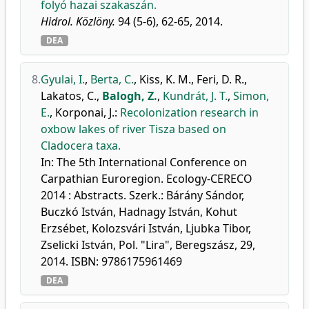
folyó hazai szakaszán.
Hidrol. Közlöny.
94 (5-6), 62-65, 2014.
DEA
8.
Gyulai, I.
,
Berta, C.
,
Kiss, K. M.
,
Feri, D. R.
,
Lakatos, C.
,
Balogh, Z.
,
Kundrát, J. T.
,
Simon,
E.
,
Korponai, J.
:
Recolonization research in
oxbow lakes of river Tisza based on
Cladocera taxa.
In: The 5th International Conference on
Carpathian Euroregion. Ecology-CERECO
2014 : Abstracts. Szerk.: Bárány Sándor,
Buczkó István, Hadnagy István, Kohut
Erzsébet, Kolozsvári István, Ljubka Tibor,
Zselicki István, Pol. "Lira", Beregszász, 29,
2014. ISBN: 9786175961469
DEA