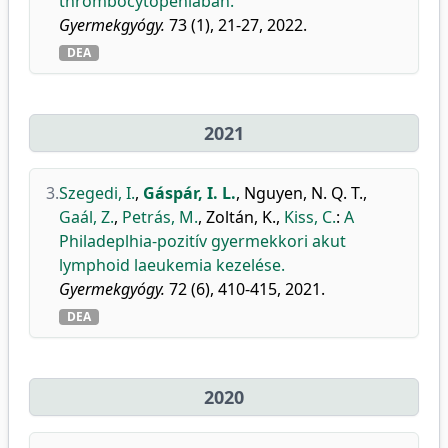
thrombocytopeniában.
Gyermekgyógy.
73 (1), 21-27, 2022.
DEA
2021
3.
Szegedi, I.
,
Gáspár, I. L.
,
Nguyen, N. Q. T.
,
Gaál, Z.
,
Petrás, M.
,
Zoltán, K.
,
Kiss, C.
:
A
Philadeplhia-pozitív gyermekkori akut
lymphoid laeukemia kezelése.
Gyermekgyógy.
72 (6), 410-415, 2021.
DEA
2020