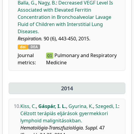
Balla, G.
,
Nagy, B.
:
Decreased VEGF Level Is
Associated with Elevated Ferritin
Concentration in Bronchoalveolar Lavage
Fluid of Children with Interstitial Lung
Diseases.
Respiration.
90 (6), 443-450, 2015.
doi
DEA
Journal
Pulmonary and Respiratory
Q1
metrics:
Medicine
2014
10.
Kiss, C.
,
Gáspár, I. L.
,
Gyurina, K.
,
Szegedi, I.
:
Célzott terápiás eljárások gyermekkori
lymphoid malignitásokban.
Hematológia-Transzfuziológia. Suppl.
47