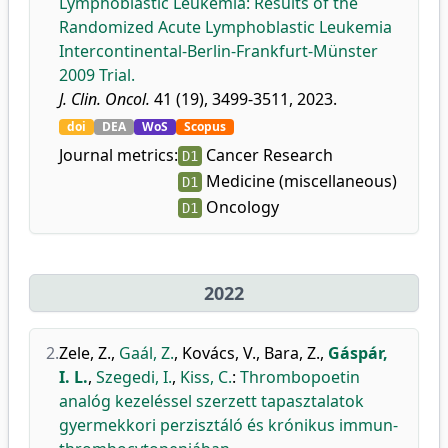
Lymphoblastic Leukemia: Results of the
Randomized Acute Lymphoblastic Leukemia
Intercontinental-Berlin-Frankfurt-Münster
2009 Trial.
J. Clin. Oncol.
41 (19), 3499-3511, 2023.
doi
DEA
WoS
Scopus
Journal metrics:
Cancer Research
D1
Medicine (miscellaneous)
D1
Oncology
D1
2022
2.
Zele, Z.
,
Gaál, Z.
,
Kovács, V.
,
Bara, Z.
,
Gáspár,
I. L.
,
Szegedi, I.
,
Kiss, C.
:
Thrombopoetin
analóg kezeléssel szerzett tapasztalatok
gyermekkori perzisztáló és krónikus immun-