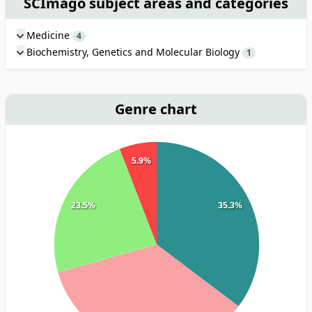
SCImago subject areas and categories
Medicine
4
Biochemistry, Genetics and Molecular Biology
1
Genre chart
5.9%
23.5%
35.3%