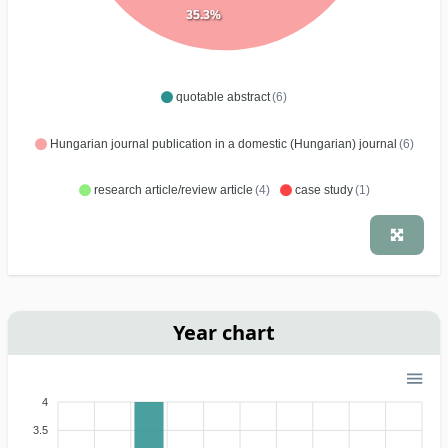
35.3%
quotable abstract
(6)
Hungarian journal publication in a domestic (Hungarian) journal
(6)
research article/review article
(4)
case study
(1)
Year chart
4
3.5