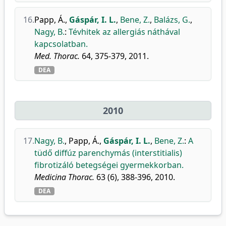
16.
Papp, Á.
,
Gáspár, I. L.
,
Bene, Z.
,
Balázs, G.
,
Nagy, B.
:
Tévhitek az allergiás náthával
kapcsolatban.
Med. Thorac.
64, 375-379, 2011.
DEA
2010
17.
Nagy, B.
,
Papp, Á.
,
Gáspár, I. L.
,
Bene, Z.
:
A
tüdő diffúz parenchymás (interstitialis)
fibrotizáló betegségei gyermekkorban.
Medicina Thorac.
63 (6), 388-396, 2010.
DEA