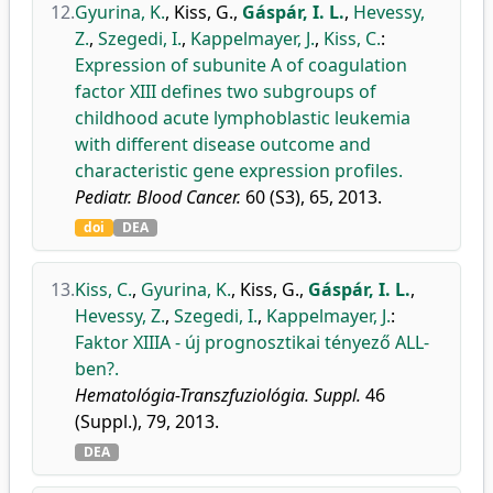
12.
Gyurina, K.
,
Kiss, G.
,
Gáspár, I. L.
,
Hevessy,
Z.
,
Szegedi, I.
,
Kappelmayer, J.
,
Kiss, C.
:
Expression of subunite A of coagulation
factor XIII defines two subgroups of
childhood acute lymphoblastic leukemia
with different disease outcome and
characteristic gene expression profiles.
Pediatr. Blood Cancer.
60 (S3), 65, 2013.
doi
DEA
13.
Kiss, C.
,
Gyurina, K.
,
Kiss, G.
,
Gáspár, I. L.
,
Hevessy, Z.
,
Szegedi, I.
,
Kappelmayer, J.
:
Faktor XIIIA - új prognosztikai tényező ALL-
ben?.
Hematológia-Transzfuziológia. Suppl.
46
(Suppl.), 79, 2013.
DEA