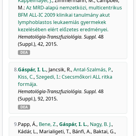
Kappelmayer, J.
,
Zimmermann, M.
,
Campbell,
M.
:
Az MRD-alapú nemzetközi, multicentrikus
BFM ALL-IC 2009 klinikai tanulmány akut
lymphoblastos leukaemiás gyermekek
kezelésében elért előzetes eredményei.
Hematológia-Transzfuziológia. Suppl.
48
(Suppl.), 42, 2015.
DEA
8.
Gáspár, I. L.
,
Jancsik, R.
,
Antal-Szalmás, P.
,
Kiss, C.
,
Szegedi, I.
:
Csecsmőkori ALL ritka
formája.
Hematológia-Transzfuziológia. Suppl.
48
(Suppl.), 92, 2015.
DEA
9.
Papp, Á.
,
Bene, Z.
,
Gáspár, I. L.
,
Nagy, B. J.
,
Kádár, L.
,
Marialigeti, T.
,
Bánfi, A.
,
Baktai, G.
,