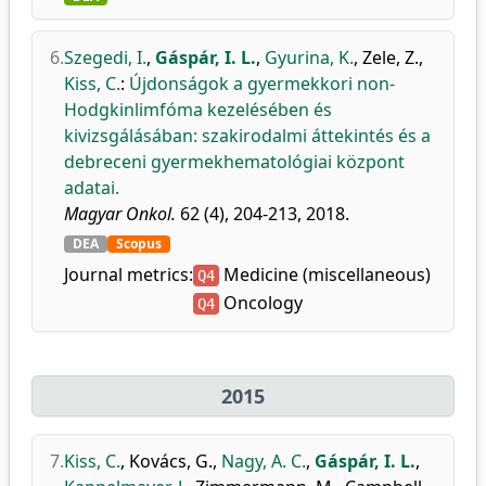
6.
Szegedi, I.
,
Gáspár, I. L.
,
Gyurina, K.
,
Zele, Z.
,
Kiss, C.
:
Újdonságok a gyermekkori non-
Hodgkinlimfóma kezelésében és
kivizsgálásában: szakirodalmi áttekintés és a
debreceni gyermekhematológiai központ
adatai.
Magyar Onkol.
62 (4), 204-213, 2018.
DEA
Scopus
Journal metrics:
Medicine (miscellaneous)
Q4
Oncology
Q4
2015
7.
Kiss, C.
,
Kovács, G.
,
Nagy, A. C.
,
Gáspár, I. L.
,