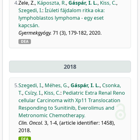
4.
Zele, Z.
,
Káposzta, R.
,
Gáspár, I. L.
,
Kiss, C.
,
Szegedi, I.
:
Ízületi fájdalom ritka oka:
lymphoblastos lymphoma - egy eset
kapcsán.
Gyermekgyógy.
71 (3), 179-182, 2020.
DEA
2018
5.
Szegedi, I.
,
Méhes, G.
,
Gáspár, I. L.
,
Csonka,
T.
,
Csízy, I.
,
Kiss, C.
:
Pediatric Extra Renal Reno
cellular Carcinoma with Xp11 Translocation
Responding to Sunitinib, Everolimus and
Metronomic Chemotherapy.
Clin. Oncol.
3, 1-4, (article identifier: 1458),
2018.
DEA