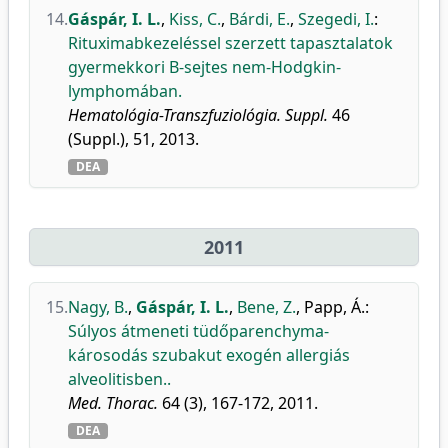
14.
Gáspár, I. L.
,
Kiss, C.
,
Bárdi, E.
,
Szegedi, I.
:
Rituximabkezeléssel szerzett tapasztalatok
gyermekkori B-sejtes nem-Hodgkin-
lymphomában.
Hematológia-Transzfuziológia. Suppl.
46
(Suppl.), 51, 2013.
DEA
2011
15.
Nagy, B.
,
Gáspár, I. L.
,
Bene, Z.
,
Papp, Á.
:
Súlyos átmeneti tüdőparenchyma-
károsodás szubakut exogén allergiás
alveolitisben..
Med. Thorac.
64 (3), 167-172, 2011.
DEA