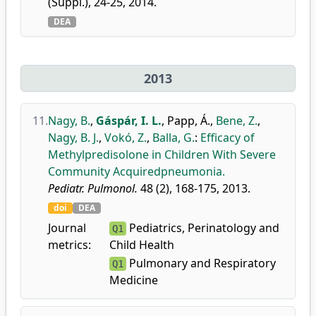
(Suppl.), 24-25, 2014.
DEA
2013
11.
Nagy, B.
,
Gáspár, I. L.
,
Papp, Á.
,
Bene, Z.
,
Nagy, B. J.
,
Vokó, Z.
,
Balla, G.
:
Efficacy of
Methylpredisolone in Children With Severe
Community Acquiredpneumonia.
Pediatr. Pulmonol.
48 (2), 168-175, 2013.
doi
DEA
Journal
Pediatrics, Perinatology and
Q1
metrics:
Child Health
Pulmonary and Respiratory
Q1
Medicine