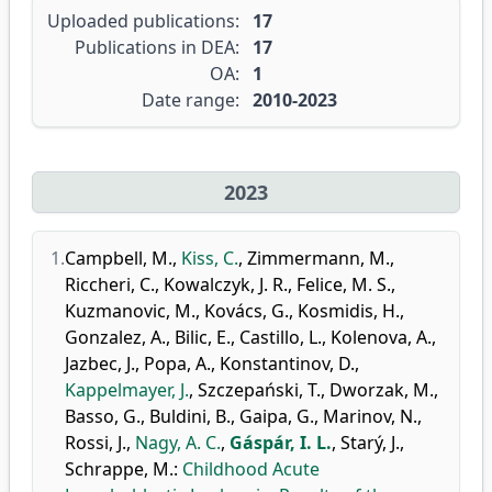
Uploaded publications:
17
Publications in DEA:
17
OA:
1
Date range:
2010-2023
2023
1.
Campbell, M.
,
Kiss, C.
,
Zimmermann, M.
,
Riccheri, C.
,
Kowalczyk, J. R.
,
Felice, M. S.
,
Kuzmanovic, M.
,
Kovács, G.
,
Kosmidis, H.
,
Gonzalez, A.
,
Bilic, E.
,
Castillo, L.
,
Kolenova, A.
,
Jazbec, J.
,
Popa, A.
,
Konstantinov, D.
,
Kappelmayer, J.
,
Szczepański, T.
,
Dworzak, M.
,
Basso, G.
,
Buldini, B.
,
Gaipa, G.
,
Marinov, N.
,
Rossi, J.
,
Nagy, A. C.
,
Gáspár, I. L.
,
Starý, J.
,
Schrappe, M.
:
Childhood Acute