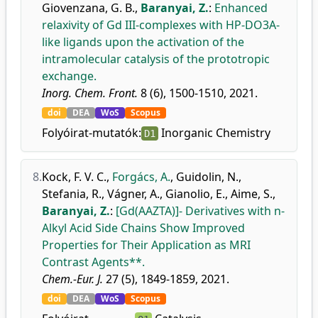
Giovenzana, G. B.
,
Baranyai, Z.
:
Enhanced
relaxivity of Gd III-complexes with HP-DO3A-
like ligands upon the activation of the
intramolecular catalysis of the prototropic
exchange.
Inorg. Chem. Front.
8 (6), 1500-1510, 2021.
doi
DEA
WoS
Scopus
Folyóirat-mutatók:
Inorganic Chemistry
D1
8.
Kock, F. V. C.
,
Forgács, A.
,
Guidolin, N.
,
Stefania, R.
,
Vágner, A.
,
Gianolio, E.
,
Aime, S.
,
Baranyai, Z.
:
[Gd(AAZTA)]- Derivatives with n-
Alkyl Acid Side Chains Show Improved
Properties for Their Application as MRI
Contrast Agents**.
Chem.-Eur. J.
27 (5), 1849-1859, 2021.
doi
DEA
WoS
Scopus