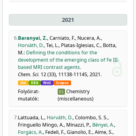
2021
6.
Baranyai, Z.
,
Carniato, F.
,
Nucera, A.
,
Horváth, D.
,
Tei, L.
,
Platas-Iglesias, C.
,
Botta,
M.
:
Defining the conditions for the
development of the emerging class of Fe III-
based MRI contrast agents.
Chem. Sci.
12 (33), 11138-11145, 2021.
doi
DEA
WoS
Scopus
Folyóirat-
Chemistry
D1
mutatók:
(miscellaneous)
7.
Lattuada, L.
,
Horváth, D.
,
Colombo, S. S.
,
Fringuello Mingo, A.
,
Minazzi, P.
,
Bényei, A.
,
Forgács, A.
,
Fedeli, F.
,
Gianolio, E.
,
Aime, S.
,