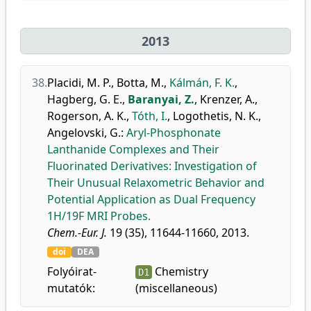
2013
38.
Placidi, M. P.
,
Botta, M.
,
Kálmán, F. K.
,
Hagberg, G. E.
,
Baranyai, Z.
,
Krenzer, A.
,
Rogerson, A. K.
,
Tóth, I.
,
Logothetis, N. K.
,
Angelovski, G.
:
Aryl-Phosphonate
Lanthanide Complexes and Their
Fluorinated Derivatives: Investigation of
Their Unusual Relaxometric Behavior and
Potential Application as Dual Frequency
1H/19F MRI Probes.
Chem.-Eur. J.
19 (35), 11644-11660, 2013.
doi
DEA
Folyóirat-
Chemistry
D1
mutatók:
(miscellaneous)