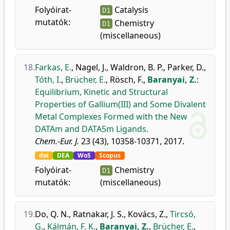
Folyóirat-
Catalysis
D1
mutatók:
Chemistry
D1
(miscellaneous)
18.
Farkas, E.
,
Nagel, J.
,
Waldron, B. P.
,
Parker, D.
,
Tóth, I.
,
Brücher, E.
,
Rösch, F.
,
Baranyai, Z.
:
Equilibrium, Kinetic and Structural
Properties of Gallium(III) and Some Divalent
Metal Complexes Formed with the New
DATAm and DATA5m Ligands.
Chem.-Eur. J.
23 (43), 10358-10371, 2017.
doi
DEA
WoS
Scopus
Folyóirat-
Chemistry
D1
mutatók:
(miscellaneous)
19.
Do, Q. N.
,
Ratnakar, J. S.
,
Kovács, Z.
,
Tircsó,
G.
,
Kálmán, F. K.
,
Baranyai, Z.
,
Brücher, E.
,