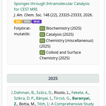
Sponges through Intramolecular Catalysis
for CEST MRI.
J. Am. Chem. Soc.
148 (22), 23325-23333, 2026.
doi
DEA
WoS
Folyóirat-
Biochemistry (2025)
D1
mutatók:
Catalysis (2025)
D1
Chemistry (miscellaneous)
D1
(2025)
Colloid and Surface
D1
Chemistry (2025)
2025
2.
Dahman, B.
,
Szűcs, D.
,
Risolo, L.
,
Fekete, A.
,
Szikra, D. P.
,
Bányai, I.
,
Tircsó, G.
,
Baranyai,
Z.
,
Botta, M.
,
Tóth, I.
:
A Comprehensive Study