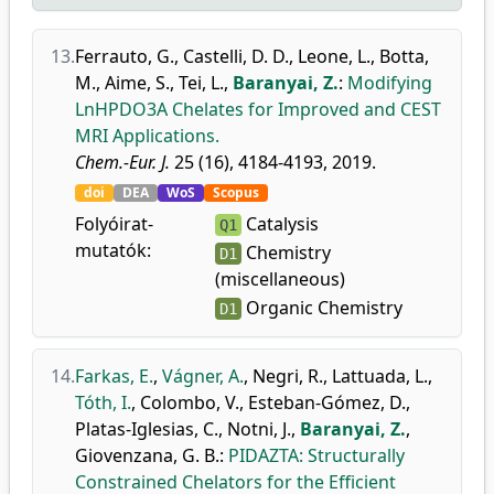
13.
Ferrauto, G.
,
Castelli, D. D.
,
Leone, L.
,
Botta,
M.
,
Aime, S.
,
Tei, L.
,
Baranyai, Z.
:
Modifying
LnHPDO3A Chelates for Improved and CEST
MRI Applications.
Chem.-Eur. J.
25 (16), 4184-4193, 2019.
doi
DEA
WoS
Scopus
Folyóirat-
Catalysis
Q1
mutatók:
Chemistry
D1
(miscellaneous)
Organic Chemistry
D1
14.
Farkas, E.
,
Vágner, A.
,
Negri, R.
,
Lattuada, L.
,
Tóth, I.
,
Colombo, V.
,
Esteban-Gómez, D.
,
Platas-Iglesias, C.
,
Notni, J.
,
Baranyai, Z.
,
Giovenzana, G. B.
:
PIDAZTA: Structurally
Constrained Chelators for the Efficient