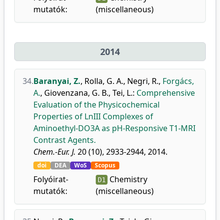
mutatók:
(miscellaneous)
2014
34.
Baranyai, Z.
,
Rolla, G. A.
,
Negri, R.
,
Forgács,
A.
,
Giovenzana, G. B.
,
Tei, L.
:
Comprehensive
Evaluation of the Physicochemical
Properties of LnIII Complexes of
Aminoethyl-DO3A as pH-Responsive T1-MRI
Contrast Agents.
Chem.-Eur. J.
20 (10), 2933-2944, 2014.
doi
DEA
WoS
Scopus
Folyóirat-
Chemistry
D1
mutatók:
(miscellaneous)