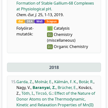
Formation of Stable Gallium-68 Complexes
at Physiological pH.
Chem.-Eur. J.
25, 1-13, 2019.
doi
DEA
WoS
Scopus
Folyóirat-
Catalysis
Q1
mutatók:
Chemistry
D1
(miscellaneous)
Organic Chemistry
D1
2018
15.
Garda, Z.
,
Molnár, E.
,
Kálmán, F. K.
,
Botár, R.
,
Nagy, V.
,
Baranyai, Z.
,
Brücher, E.
,
Kovács,
Z.
,
Tóth, I.
,
Tircsó, G.
:
Effect of the Nature of
Donor Atoms on the Thermodynamic,
Kinetic and Relaxation Properties of Mn(II)