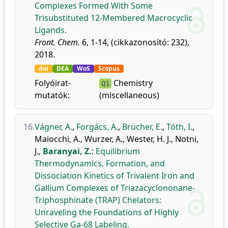
Complexes Formed With Some
Trisubstituted 12-Membered Macrocyclic
Ligands.
Front. Chem.
6, 1-14, (cikkazonosító: 232),
2018.
doi
DEA
WoS
Scopus
Folyóirat-
Chemistry
Q1
mutatók:
(miscellaneous)
16.
Vágner, A.
,
Forgács, A.
,
Brücher, E.
,
Tóth, I.
,
Maiocchi, A.
,
Wurzer, A.
,
Wester, H. J.
,
Notni,
J.
,
Baranyai, Z.
:
Equilibrium
Thermodynamics, Formation, and
Dissociation Kinetics of Trivalent Iron and
Gallium Complexes of Triazacyclononane-
Triphosphinate (TRAP) Chelators:
Unraveling the Foundations of Highly
Selective Ga-68 Labeling.