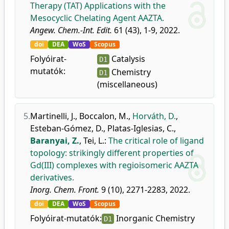
Therapy (TAT) Applications with the
Mesocyclic Chelating Agent AAZTA.
Angew. Chem.-Int. Edit.
61 (43), 1-9, 2022.
doi
DEA
WoS
Scopus
Folyóirat-
Catalysis
D1
mutatók:
Chemistry
D1
(miscellaneous)
5.
Martinelli, J.
,
Boccalon, M.
,
Horváth, D.
,
Esteban-Gómez, D.
,
Platas-Iglesias, C.
,
Baranyai, Z.
,
Tei, L.
:
The critical role of ligand
topology: strikingly different properties of
Gd(III) complexes with regioisomeric AAZTA
derivatives.
Inorg. Chem. Front.
9 (10), 2271-2283, 2022.
doi
DEA
WoS
Scopus
Folyóirat-mutatók:
Inorganic Chemistry
D1