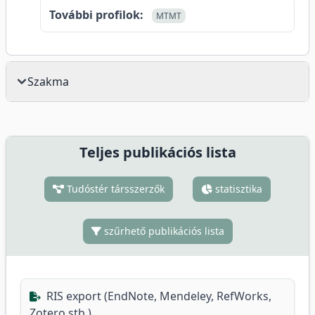
További profilok:
MTMT
Szakma
Teljes publikációs lista
Tudóstér társszerzők
statisztika
szűrhető publikációs lista
RIS export (EndNote, Mendeley, RefWorks,
Zotero stb.)