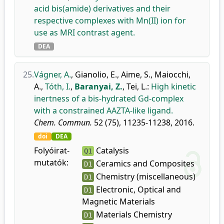
acid bis(amide) derivatives and their
respective complexes with Mn(II) ion for
use as MRI contrast agent.
DEA
25.
Vágner, A.
,
Gianolio, E.
,
Aime, S.
,
Maiocchi,
A.
,
Tóth, I.
,
Baranyai, Z.
,
Tei, L.
:
High kinetic
inertness of a bis-hydrated Gd-complex
with a constrained AAZTA-like ligand.
Chem. Commun.
52 (75), 11235-11238, 2016.
doi
DEA
Folyóirat-
Catalysis
Q1
mutatók:
Ceramics and Composites
D1
Chemistry (miscellaneous)
D1
Electronic, Optical and
D1
Magnetic Materials
Materials Chemistry
D1