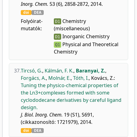
Inorg. Chem.
53 (6), 2858-2872, 2014.
doi
DEA
Folyóirat-
Chemistry
D1
mutatók:
(miscellaneous)
Inorganic Chemistry
D1
Physical and Theoretical
Q1
Chemistry
37.
Tircsó, G.
,
Kálmán, F. K.
,
Baranyai, Z.
,
Forgács, A.
,
Molnár, E.
,
Tóth, I.
,
Kovács, Z.
:
Tuning the physico-chemical properties of
the Ln3+complexes formed with some
cyclododecane derivatives by careful ligand
design.
J. Biol. Inorg. Chem.
19 (S1), S691,
(cikkazonosító: 1721979), 2014.
doi
DEA