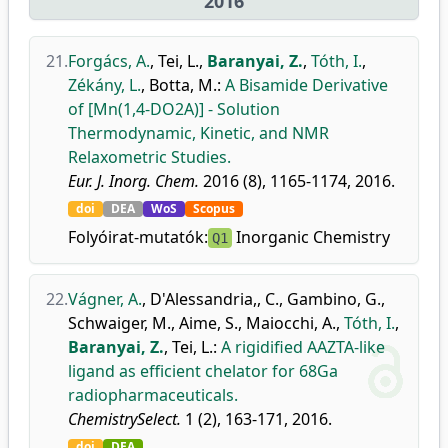
2016
21.
Forgács, A.
,
Tei, L.
,
Baranyai, Z.
,
Tóth, I.
,
Zékány, L.
,
Botta, M.
:
A Bisamide Derivative
of [Mn(1,4-DO2A)] - Solution
Thermodynamic, Kinetic, and NMR
Relaxometric Studies.
Eur. J. Inorg. Chem.
2016 (8), 1165-1174, 2016.
doi
DEA
WoS
Scopus
Folyóirat-mutatók:
Inorganic Chemistry
Q1
22.
Vágner, A.
,
D'Alessandria,, C.
,
Gambino, G.
,
Schwaiger, M.
,
Aime, S.
,
Maiocchi, A.
,
Tóth, I.
,
Baranyai, Z.
,
Tei, L.
:
A rigidified AAZTA-like
ligand as efficient chelator for 68Ga
radiopharmaceuticals.
ChemistrySelect.
1 (2), 163-171, 2016.
doi
DEA