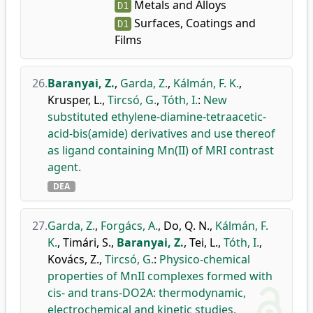
Metals and Alloys
D1
Surfaces, Coatings and
D1
Films
26.
Baranyai, Z.
,
Garda, Z.
,
Kálmán, F. K.
,
Krusper, L.
,
Tircsó, G.
,
Tóth, I.
:
New
substituted ethylene-diamine-tetraacetic-
acid-bis(amide) derivatives and use thereof
as ligand containing Mn(II) of MRI contrast
agent.
DEA
27.
Garda, Z.
,
Forgács, A.
,
Do, Q. N.
,
Kálmán, F.
K.
,
Timári, S.
,
Baranyai, Z.
,
Tei, L.
,
Tóth, I.
,
Kovács, Z.
,
Tircsó, G.
:
Physico-chemical
properties of MnII complexes formed with
cis- and trans-DO2A: thermodynamic,
electrochemical and kinetic studies.