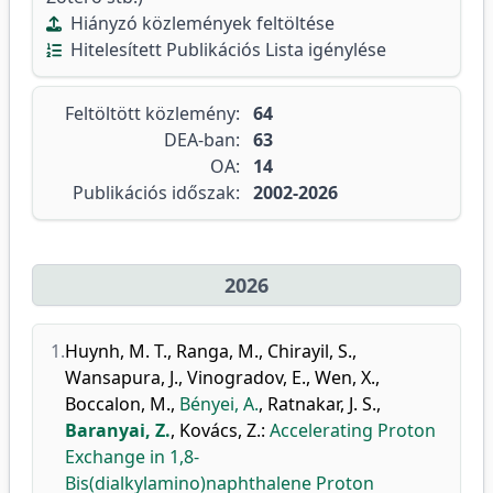
Hiányzó közlemények feltöltése
Hitelesített Publikációs Lista igénylése
Feltöltött közlemény:
64
DEA-ban:
63
OA:
14
Publikációs időszak:
2002-2026
2026
1.
Huynh, M. T.
,
Ranga, M.
,
Chirayil, S.
,
Wansapura, J.
,
Vinogradov, E.
,
Wen, X.
,
Boccalon, M.
,
Bényei, A.
,
Ratnakar, J. S.
,
Baranyai, Z.
,
Kovács, Z.
:
Accelerating Proton
Exchange in 1,8-
Bis(dialkylamino)naphthalene Proton