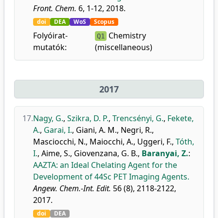
Front. Chem.
6, 1-12, 2018.
doi
DEA
WoS
Scopus
Folyóirat-
Chemistry
Q1
mutatók:
(miscellaneous)
2017
17.
Nagy, G.
,
Szikra, D. P.
,
Trencsényi, G.
,
Fekete,
A.
,
Garai, I.
,
Giani, A. M.
,
Negri, R.
,
Masciocchi, N.
,
Maiocchi, A.
,
Uggeri, F.
,
Tóth,
I.
,
Aime, S.
,
Giovenzana, G. B.
,
Baranyai, Z.
:
AAZTA: an Ideal Chelating Agent for the
Development of 44Sc PET Imaging Agents.
Angew. Chem.-Int. Edit.
56 (8), 2118-2122,
2017.
doi
DEA