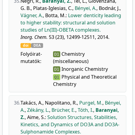
35.
Negri, R.
,
Baranyai, Z.
,
Tei, L.
,
Giovenzana,
G. B.
,
Platas-Iglesias, C.
,
Bényei, A.
,
Bodnár, J.
,
Vágner, A.
,
Botta, M.
:
Lower denticity leading
to higher stability: structural and solution
studies of Ln(III)-OBETA complexes.
Inorg. Chem.
53 (23), 12499-12511, 2014.
doi
DEA
Folyóirat-
Chemistry
D1
mutatók:
(miscellaneous)
Inorganic Chemistry
D1
Physical and Theoretical
Q1
Chemistry
36.
Takács, A.
,
Napolitano, R.
,
Purgel, M.
,
Bényei,
A.
,
Zékány, L.
,
Brücher, E.
,
Tóth, I.
,
Baranyai,
Z.
,
Aime, S.
:
Solution Structures, Stabilities,
Kinetics, and Dynamics of DO3A and DO3A-
Sulphonamide Complexes.