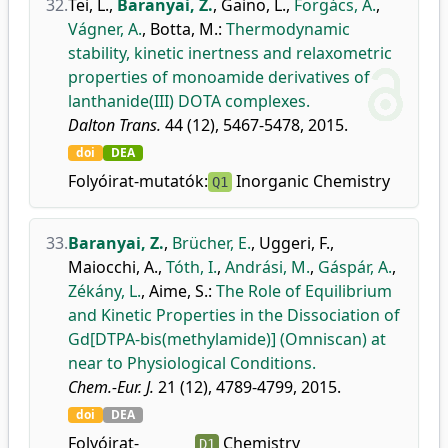
32.
Tei, L.
,
Baranyai, Z.
,
Gaino, L.
,
Forgács, A.
,
Vágner, A.
,
Botta, M.
:
Thermodynamic
stability, kinetic inertness and relaxometric
properties of monoamide derivatives of
lanthanide(III) DOTA complexes.
Dalton Trans.
44 (12), 5467-5478, 2015.
doi
DEA
Folyóirat-mutatók:
Inorganic Chemistry
Q1
33.
Baranyai, Z.
,
Brücher, E.
,
Uggeri, F.
,
Maiocchi, A.
,
Tóth, I.
,
Andrási, M.
,
Gáspár, A.
,
Zékány, L.
,
Aime, S.
:
The Role of Equilibrium
and Kinetic Properties in the Dissociation of
Gd[DTPA-bis(methylamide)] (Omniscan) at
near to Physiological Conditions.
Chem.-Eur. J.
21 (12), 4789-4799, 2015.
doi
DEA
Folyóirat-
Chemistry
D1