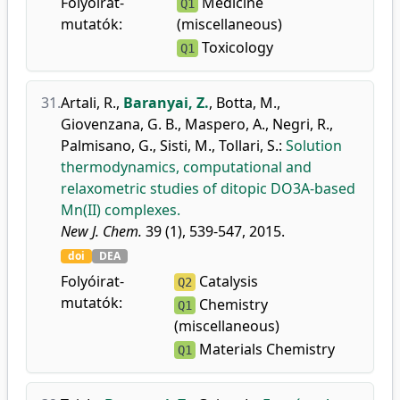
Folyóirat-
Medicine
Q1
mutatók:
(miscellaneous)
Toxicology
Q1
31.
Artali, R.
,
Baranyai, Z.
,
Botta, M.
,
Giovenzana, G. B.
,
Maspero, A.
,
Negri, R.
,
Palmisano, G.
,
Sisti, M.
,
Tollari, S.
:
Solution
thermodynamics, computational and
relaxometric studies of ditopic DO3A-based
Mn(II) complexes.
New J. Chem.
39 (1), 539-547, 2015.
doi
DEA
Folyóirat-
Catalysis
Q2
mutatók:
Chemistry
Q1
(miscellaneous)
Materials Chemistry
Q1