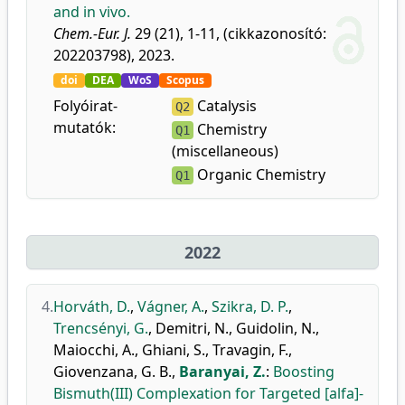
and in vivo.
Chem.-Eur. J.
29 (21), 1-11, (cikkazonosító:
202203798), 2023.
doi
DEA
WoS
Scopus
Folyóirat-
Catalysis
Q2
mutatók:
Chemistry
Q1
(miscellaneous)
Organic Chemistry
Q1
2022
4.
Horváth, D.
,
Vágner, A.
,
Szikra, D. P.
,
Trencsényi, G.
,
Demitri, N.
,
Guidolin, N.
,
Maiocchi, A.
,
Ghiani, S.
,
Travagin, F.
,
Giovenzana, G. B.
,
Baranyai, Z.
:
Boosting
Bismuth(III) Complexation for Targeted [alfa]-