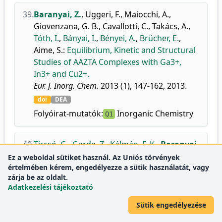
39.
Baranyai, Z.
,
Uggeri, F.
,
Maiocchi, A.
,
Giovenzana, G. B.
,
Cavallotti, C.
,
Takács, A.
,
Tóth, I.
,
Bányai, I.
,
Bényei, A.
,
Brücher, E.
,
Aime, S.
:
Equilibrium, Kinetic and Structural
Studies of AAZTA Complexes with Ga3+,
In3+ and Cu2+.
Eur. J. Inorg. Chem.
2013 (1), 147-162, 2013.
doi
DEA
Folyóirat-mutatók:
Inorganic Chemistry
Q1
40.
Tircsó, G.
,
Garda, Z.
,
Kálmán, F. K.
,
Baranyai,
Z.
,
Pócsi, I.
,
Balla, G.
,
Tóth, I.
:
Lanthanide(III)
Ez a weboldal sütiket használ. Az Uniós törvények
értelmében kérem, engedélyezze a sütik használatát, vagy
complexes of some natural siderophores: a
zárja be az oldalt.
thermodynamic, kinetic and relaxometric
Adatkezelési tájékoztató
study.
J. Inorg. Biochem.
127, 53-61, 2013.
Sütik engedélyezése
doi
DEA