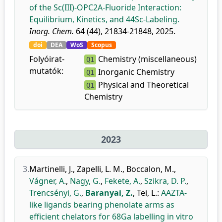
of the Sc(III)-OPC2A-Fluoride Interaction:
Equilibrium, Kinetics, and 44Sc-Labeling.
Inorg. Chem.
64 (44), 21834-21848, 2025.
doi
DEA
WoS
Scopus
Folyóirat-
Chemistry (miscellaneous)
Q1
mutatók:
Inorganic Chemistry
Q1
Physical and Theoretical
Q1
Chemistry
2023
3.
Martinelli, J.
,
Zapelli, L. M.
,
Boccalon, M.
,
Vágner, A.
,
Nagy, G.
,
Fekete, A.
,
Szikra, D. P.
,
Trencsényi, G.
,
Baranyai, Z.
,
Tei, L.
:
AAZTA-
like ligands bearing phenolate arms as
efficient chelators for 68Ga labelling in vitro