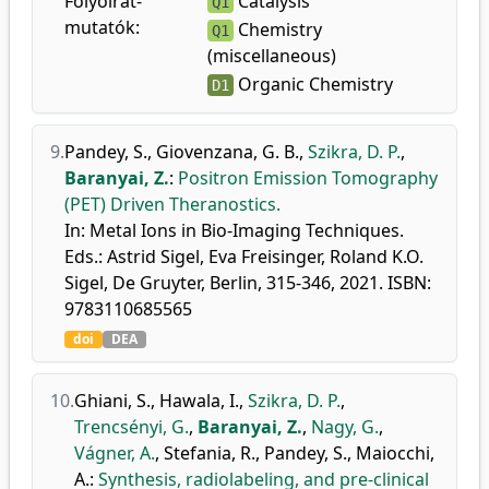
Folyóirat-
Catalysis
Q1
mutatók:
Chemistry
Q1
(miscellaneous)
Organic Chemistry
D1
9.
Pandey, S.
,
Giovenzana, G. B.
,
Szikra, D. P.
,
Baranyai, Z.
:
Positron Emission Tomography
(PET) Driven Theranostics.
In: Metal Ions in Bio-Imaging Techniques.
Eds.: Astrid Sigel, Eva Freisinger, Roland K.O.
Sigel, De Gruyter, Berlin, 315-346, 2021. ISBN:
9783110685565
doi
DEA
10.
Ghiani, S.
,
Hawala, I.
,
Szikra, D. P.
,
Trencsényi, G.
,
Baranyai, Z.
,
Nagy, G.
,
Vágner, A.
,
Stefania, R.
,
Pandey, S.
,
Maiocchi,
A.
:
Synthesis, radiolabeling, and pre-clinical