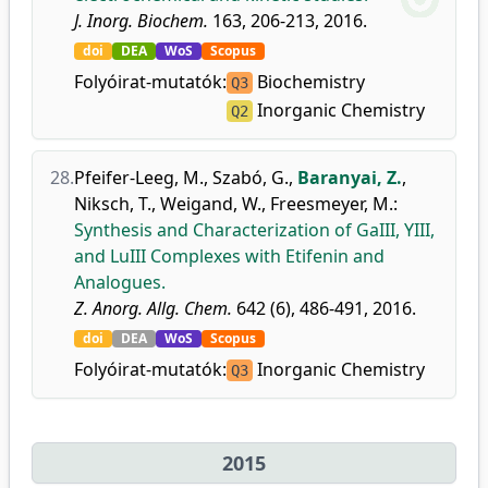
J. Inorg. Biochem.
163, 206-213, 2016.
doi
DEA
WoS
Scopus
Folyóirat-mutatók:
Biochemistry
Q3
Inorganic Chemistry
Q2
28.
Pfeifer-Leeg, M.
,
Szabó, G.
,
Baranyai, Z.
,
Niksch, T.
,
Weigand, W.
,
Freesmeyer, M.
:
Synthesis and Characterization of GaIII, YIII,
and LuIII Complexes with Etifenin and
Analogues.
Z. Anorg. Allg. Chem.
642 (6), 486-491, 2016.
doi
DEA
WoS
Scopus
Folyóirat-mutatók:
Inorganic Chemistry
Q3
2015