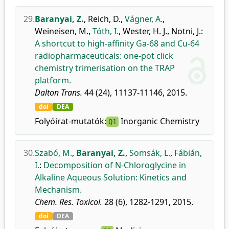
29.
Baranyai, Z.
,
Reich, D.
,
Vágner, A.
,
Weineisen, M.
,
Tóth, I.
,
Wester, H. J.
,
Notni, J.
:
A shortcut to high-affinity Ga-68 and Cu-64
radiopharmaceuticals: one-pot click
chemistry trimerisation on the TRAP
platform.
Dalton Trans.
44 (24), 11137-11146, 2015.
doi
DEA
Folyóirat-mutatók:
Inorganic Chemistry
Q1
30.
Szabó, M.
,
Baranyai, Z.
,
Somsák, L.
,
Fábián,
I.
:
Decomposition of N-Chloroglycine in
Alkaline Aqueous Solution: Kinetics and
Mechanism.
Chem. Res. Toxicol.
28 (6), 1282-1291, 2015.
doi
DEA