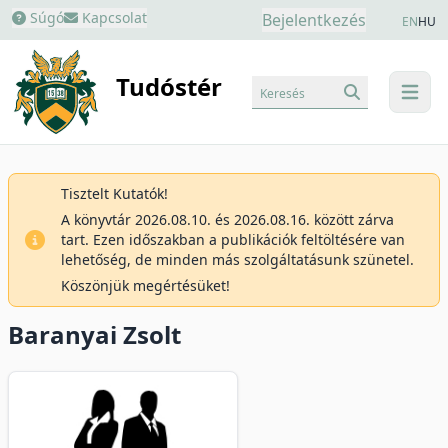
Súgó
Kapcsolat
Bejelentkezés
EN
HU
Tudóstér
Keresés
menu
Tisztelt Kutatók!
A könyvtár 2026.08.10. és 2026.08.16. között zárva
tart. Ezen időszakban a publikációk feltöltésére van
lehetőség, de minden más szolgáltatásunk szünetel.
Köszönjük megértésüket!
Baranyai Zsolt