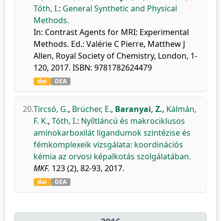
Tóth, I.
:
General Synthetic and Physical
Methods.
In: Contrast Agents for MRI: Experimental
Methods. Ed.: Valérie C Pierre, Matthew J
Allen, Royal Society of Chemistry, London, 1-
120, 2017. ISBN: 9781782624479
doi
DEA
20.
Tircsó, G.
,
Brücher, E.
,
Baranyai, Z.
,
Kálmán,
F. K.
,
Tóth, I.
:
Nyíltláncú és makrociklusos
aminokarboxilát ligandumok szintézise és
fémkomplexeik vizsgálata: koordinációs
kémia az orvosi képalkotás szolgálatában.
MKF.
123 (2), 82-93, 2017.
doi
DEA