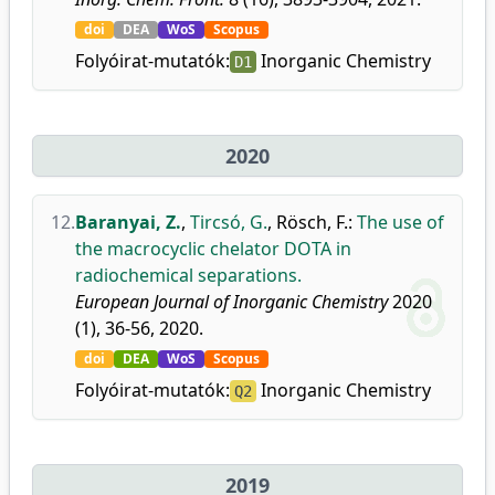
doi
DEA
WoS
Scopus
Folyóirat-mutatók:
Inorganic Chemistry
D1
2020
12.
Baranyai, Z.
,
Tircsó, G.
,
Rösch, F.
:
The use of
the macrocyclic chelator DOTA in
radiochemical separations.
European Journal of Inorganic Chemistry
2020
(1), 36-56, 2020.
doi
DEA
WoS
Scopus
Folyóirat-mutatók:
Inorganic Chemistry
Q2
2019