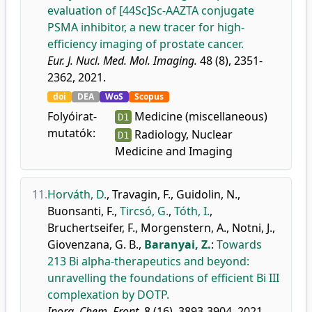
evaluation of [44Sc]Sc-AAZTA conjugate
PSMA inhibitor, a new tracer for high-
efficiency imaging of prostate cancer.
Eur. J. Nucl. Med. Mol. Imaging.
48 (8), 2351-
2362, 2021.
doi
DEA
WoS
Scopus
Folyóirat-
Medicine (miscellaneous)
D1
mutatók:
Radiology, Nuclear
D1
Medicine and Imaging
11.
Horváth, D.
,
Travagin, F.
,
Guidolin, N.
,
Buonsanti, F.
,
Tircsó, G.
,
Tóth, I.
,
Bruchertseifer, F.
,
Morgenstern, A.
,
Notni, J.
,
Giovenzana, G. B.
,
Baranyai, Z.
:
Towards
213 Bi alpha-therapeutics and beyond:
unravelling the foundations of efficient Bi III
complexation by DOTP.
Inorg. Chem. Front.
8 (16), 3893-3904, 2021.