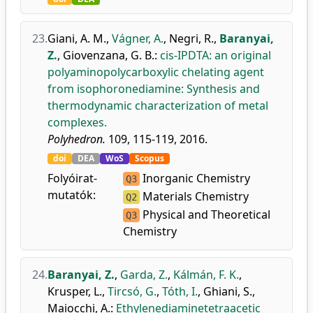
23.
Giani, A. M.
,
Vágner, A.
,
Negri, R.
,
Baranyai,
Z.
,
Giovenzana, G. B.
:
cis-IPDTA: an original
polyaminopolycarboxylic chelating agent
from isophoronediamine: Synthesis and
thermodynamic characterization of metal
complexes.
Polyhedron.
109, 115-119, 2016.
doi
DEA
WoS
Scopus
Folyóirat-
Inorganic Chemistry
Q3
mutatók:
Materials Chemistry
Q2
Physical and Theoretical
Q3
Chemistry
24.
Baranyai, Z.
,
Garda, Z.
,
Kálmán, F. K.
,
Krusper, L.
,
Tircsó, G.
,
Tóth, I.
,
Ghiani, S.
,
Maiocchi, A.
:
Ethylenediaminetetraacetic