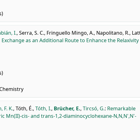
s)
bián, I.
,
Serra, S. C.
,
Fringuello Mingo, A.
,
Napolitano, R.
,
Lat
 Exchange as an Additional Route to Enhance the Relaxivity
s)
 Chemistry
 F. K.
,
Tóth, É.
,
Tóth, I.
,
Brücher, E.
,
Tircsó, G.
:
Remarkable
ic Mn(II)-cis- and trans-1,2-diaminocyclohexane-N,N,N',N'-