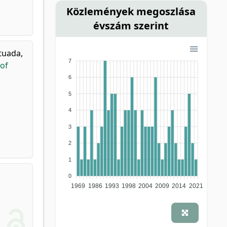
Közlemények megoszlása
évszám szerint
tuada,
7
 of
6
5
4
3
2
1
0
1969
1986
1993
1998
2004
2009
2014
2021