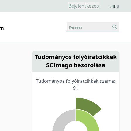
Bejelentkezés
EN
HU
Keresés
am
Tudományos folyóiratcikkek
SCImago besorolása
Tudományos folyóiratcikkek száma:
91