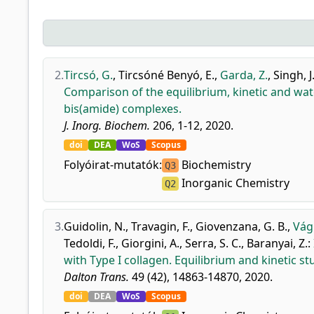
2.
Tircsó, G.
,
Tircsóné Benyó, E.
,
Garda, Z.
,
Singh, J
Comparison of the equilibrium, kinetic and w
bis(amide) complexes.
J. Inorg. Biochem.
206, 1-12, 2020.
doi
DEA
WoS
Scopus
Folyóirat-mutatók:
Biochemistry
Q3
Inorganic Chemistry
Q2
3.
Guidolin, N.
,
Travagin, F.
,
Giovenzana, G. B.
,
Vágn
Tedoldi, F.
,
Giorgini, A.
,
Serra, S. C.
,
Baranyai, Z.
:
with Type I collagen. Equilibrium and kinetic st
Dalton Trans.
49 (42), 14863-14870, 2020.
doi
DEA
WoS
Scopus