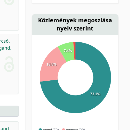
Közlemények megoszlása
nyelv szerint
rcsó,
igand.
7.4%
18.5%
73.1%
c and
angol
(79)
magyar
(20)