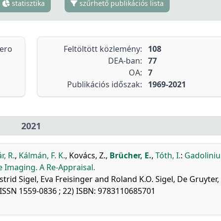
statisztika
szűrhető publikációs lista
tero
Feltöltött közlemény:
108
DEA-ban:
77
OA:
7
Publikációs időszak:
1969-2021
2021
r, R.
,
Kálmán, F. K.
,
Kovács, Z.
,
Brücher, E.
,
Tóth, I.
:
Gadolinium
 Imaging. A Re-Appraisal.
trid Sigel, Eva Freisinger and Roland K.O. Sigel, De Gruyter,
s, ISSN 1559-0836 ; 22) ISBN: 9783110685701