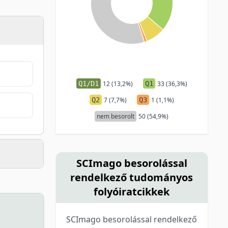
Q1/D1
12 (13,2%)
Q1
33 (36,3%)
Q2
7 (7,7%)
Q3
1 (1,1%)
nem besorolt
50 (54,9%)
SCImago besorolással
rendelkező tudományos
folyóiratcikkek
SCImago besorolással rendelkező