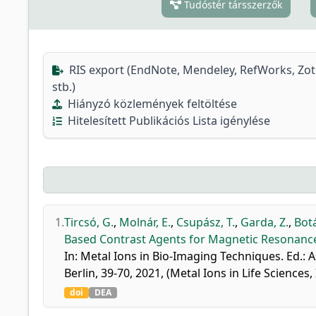
Tudóstér társszerzők
RIS export (EndNote, Mendeley, RefWorks, Zo
stb.)
Hiányzó közlemények feltöltése
Hitelesített Publikációs Lista igénylése
1.
Tircsó, G.
,
Molnár, E.
,
Csupász, T.
,
Garda, Z.
,
Botá
Based Contrast Agents for Magnetic Resonance
In: Metal Ions in Bio-Imaging Techniques. Ed.: As
Berlin, 39-70, 2021, (Metal Ions in Life Science
doi
DEA