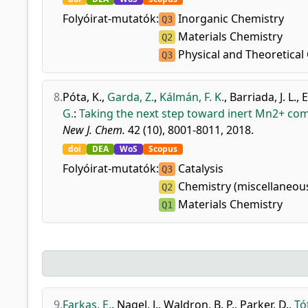
Folyóirat-mutatók:
Inorganic Chemistry
Q3
Materials Chemistry
Q2
Physical and Theoretical
Q3
8.
Póta, K.
,
Garda, Z.
,
Kálmán, F. K.
,
Barriada, J. L.
,
E
G.
:
Taking the next step toward inert Mn2+ comp
New J. Chem.
42 (10), 8001-8011, 2018.
doi
DEA
WoS
Scopus
Folyóirat-mutatók:
Catalysis
Q3
Chemistry (miscellaneou
Q2
Materials Chemistry
Q1
9.
Farkas, E.
,
Nagel, J.
,
Waldron, B. P.
,
Parker, D.
,
Tót