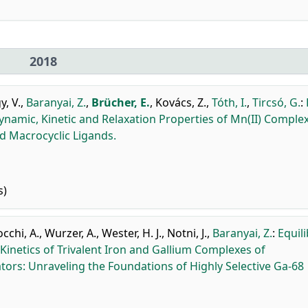
2018
y, V.
,
Baranyai, Z.
,
Brücher, E.
,
Kovács, Z.
,
Tóth, I.
,
Tircsó, G.
:
amic, Kinetic and Relaxation Properties of Mn(II) Comple
 Macrocyclic Ligands.
s)
cchi, A.
,
Wurzer, A.
,
Wester, H. J.
,
Notni, J.
,
Baranyai, Z.
:
Equil
inetics of Trivalent Iron and Gallium Complexes of
ors: Unraveling the Foundations of Highly Selective Ga-68