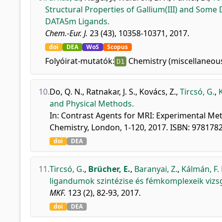
Structural Properties of Gallium(III) and So
DATA5m Ligands.
Chem.-Eur. J.
23 (43), 10358-10371, 2017.
doi
DEA
WoS
Scopus
Folyóirat-mutatók:
Chemistry (miscellaneou
D1
10.
Do, Q. N.
,
Ratnakar, J. S.
,
Kovács, Z.
,
Tircsó, G.
,
and Physical Methods.
In: Contrast Agents for MRI: Experimental Meth
Chemistry, London, 1-120, 2017. ISBN: 97817
doi
DEA
11.
Tircsó, G.
,
Brücher, E.
,
Baranyai, Z.
,
Kálmán, F. 
ligandumok szintézise és fémkomplexeik vizsg
MKF.
123 (2), 82-93, 2017.
doi
DEA