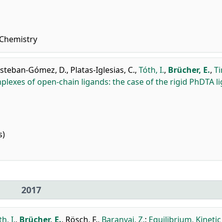
 Chemistry
steban-Gómez, D.
,
Platas-Iglesias, C.
,
Tóth, I.
,
Brücher, E.
,
Ti
lexes of open-chain ligands: the case of the rigid PhDTA l
s)
2017
h, I.
,
Brücher, E.
,
Rösch, F.
,
Baranyai, Z.
:
Equilibrium, Kineti