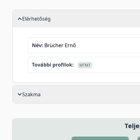
Elérhetőség
Név:
Brücher Ernő
További profilok:
MTMT
Szakma
Telje