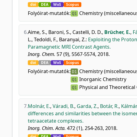
doi
DEA
WoS
Scopus
Folyóirat-mutatók:
Chemistry (miscellaneou
Q1
6.
Aime, S.
,
Baroni, S.
,
Castelli, D. D.
,
Brücher, E.
,
Fá
L.
,
Tedoldi, F.
,
Baranyai, Z.
:
Exploiting the Proton
Paramagnetic MRI Contrast Agents.
Inorg. Chem.
57 (9), 5567-5574, 2018.
doi
DEA
WoS
Scopus
Folyóirat-mutatók:
Chemistry (miscellaneou
D1
Inorganic Chemistry
Q1
Physical and Theoretical
Q1
7.
Molnár, E.
,
Váradi, B.
,
Garda, Z.
,
Botár, R.
,
Kálmán,
differences and similarities between the isomer
tetraacetate complexes.
Inorg. Chim. Acta.
472 (1), 254-263, 2018.
doi
DEA
WoS
Scopus