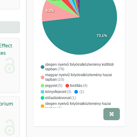
9.3%
73.1%
Effect
xes
idegen nyelvű folyóiratközlemény külföldi
lapban
(79)
magyar nyelvű folyóiratközlemény hazai
lapban
(10)
jegyzet
(5)
fordítás
(4)
könyvfejezet
(3)
(1)
előadáskivonat
(1)
ibrium
idegen nyelvű folyóiratközlemény hazai
lapban
(1)
konferenciacikk
(1)
szerkesztés, szöveggondozás
(1)
tankönyv
(1)
tanulmány, értekezés
(1)