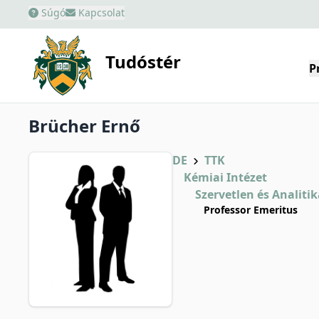
Súgó
Kapcsolat
Tudóstér
P
Brücher Ernő
DE
TTK
Kémiai Intézet
Szervetlen és Analiti
Professor Emeritus