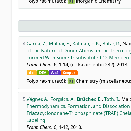
Folyóirat-mutatók:
Inorganic Chemistry
Q1
4.
Garda, Z.
,
Molnár, E.
,
Kálmán, F. K.
,
Botár, R.
,
Nag
of the Nature of Donor Atoms on the Thermodyn
Formed With Some Trisubstituted 12-Membered
Front. Chem.
6, 1-14, (cikkazonosító: 232), 2018.
doi
DEA
WoS
Scopus
Folyóirat-mutatók:
Chemistry (miscellaneou
Q1
5.
Vágner, A.
,
Forgács, A.
,
Brücher, E.
,
Tóth, I.
,
Maio
Thermodynamics, Formation, and Dissociation K
Triazacyclononane-Triphosphinate (TRAP) Chelat
Labeling.
Front. Chem.
6, 1-12, 2018.