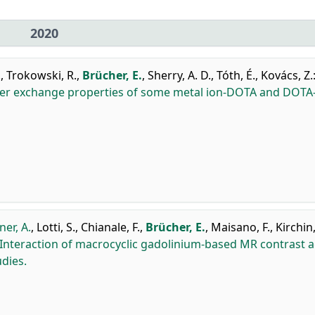
2020
.
,
Trokowski, R.
,
Brücher, E.
,
Sherry, A. D.
,
Tóth, É.
,
Kovács, Z.
ater exchange properties of some metal ion-DOTA and DOTA
er, A.
,
Lotti, S.
,
Chianale, F.
,
Brücher, E.
,
Maisano, F.
,
Kirchin,
Interaction of macrocyclic gadolinium-based MR contrast 
udies.