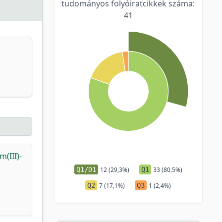
tudományos folyóiratcikkek száma:
41
(III)-
Q1/D1
12 (29,3%)
Q1
33 (80,5%)
Q2
7 (17,1%)
Q3
1 (2,4%)