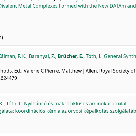
me Divalent Metal Complexes Formed with the New DATAm and
s)
Kálmán, F. K.
,
Baranyai, Z.
,
Brücher, E.
,
Tóth, I.
:
General Synth
ods. Ed.: Valérie C Pierre, Matthew J Allen, Royal Society of
82624479
K.
,
Tóth, I.
:
Nyíltláncú és makrociklusos aminokarboxilát
álata: koordinációs kémia az orvosi képalkotás szolgálatá