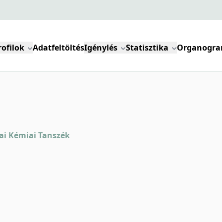
rofilok
Adatfeltöltés
Igénylés
Statisztika
Organogr
kai Kémiai Tanszék