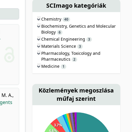
SCImago kategóriák
Chemistry
40
Biochemistry, Genetics and Molecular
:
Biology
6
-
Chemical Engineering
3
Materials Science
3
Pharmacology, Toxicology and
Pharmaceutics
2
Medicine
1
Közlemények megoszlása
 M. A.
,
műfaj szerint
agents
3.7%
4.6%