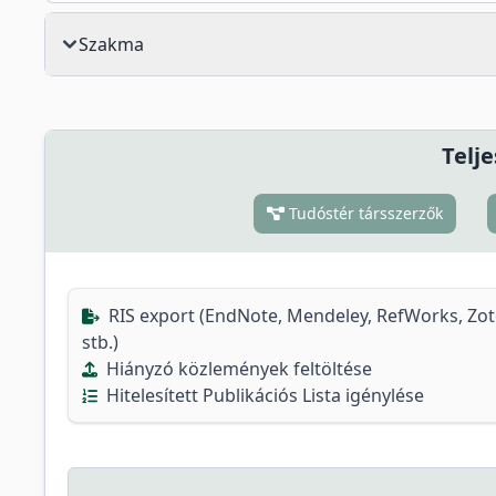
Szakma
Telje
Tudóstér társszerzők
RIS export (EndNote, Mendeley, RefWorks, Zo
stb.)
Hiányzó közlemények feltöltése
Hitelesített Publikációs Lista igénylése