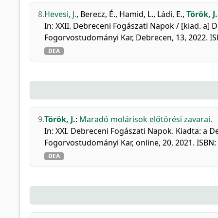
8.
Hevesi, J.
,
Berecz, É.
,
Hamid, L.
,
Ládi, E.
,
Török, J.
In: XXII. Debreceni Fogászati Napok / [kiad. 
Fogorvostudományi Kar, Debrecen, 13, 2022. I
DEA
9.
Török, J.
:
Maradó molárisok előtörési zavarai.
In: XXI. Debreceni Fogászati Napok. Kiadta: 
Fogorvostudományi Kar, online, 20, 2021. ISBN
DEA