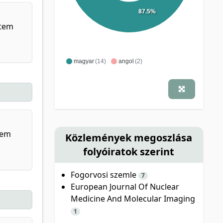
87.5%
etem
magyar
(14)
angol
(2)
tem
Közlemények megoszlása
folyóiratok szerint
Fogorvosi szemle
7
European Journal Of Nuclear
Medicine And Molecular Imaging
1