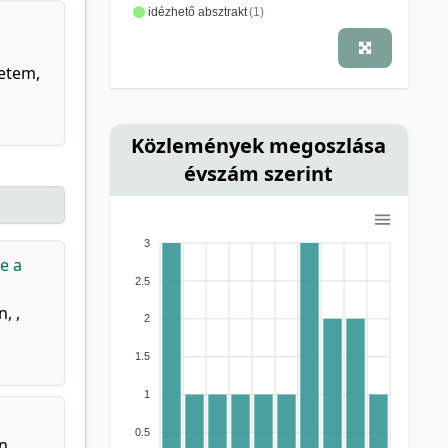
idézhető absztrakt
(1)
yetem,
Közlemények megoszlása
évszám szerint
3
e a
2.5
, ,
2
1.5
1
0.5
, ,