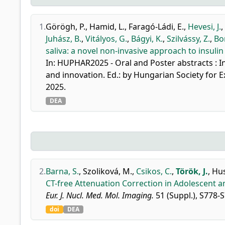
1.
Görögh, P.
,
Hamid, L.
,
Faragó-Ládi, E.
,
Hevesi, J.
,
Juhász, B.
,
Vitályos, G.
,
Bágyi, K.
,
Szilvássy, Z.
,
Bo
saliva: a novel non-invasive approach to insulin
In: HUPHAR2025 - Oral and Poster abstracts : 
and innovation. Ed.: by Hungarian Society for
2025.
DEA
2.
Barna, S.
,
Szoliková, M.
,
Csikos, C.
,
Török, J.
,
Hus
CT-free Attenuation Correction in Adolescent 
Eur. J. Nucl. Med. Mol. Imaging.
51 (Suppl.), S778-S
doi
DEA