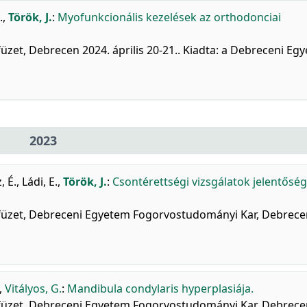
.
,
Török, J.
:
Myofunkcionális kezelések az orthodonciai
üzet, Debrecen 2024. április 20-21.. Kiadta: a Debreceni Eg
2023
, É.
,
Ládi, E.
,
Török, J.
:
Csontérettségi vizsgálatok jelentőség
mfüzet, Debreceni Egyetem Fogorvostudományi Kar, Debrecen
,
Vitályos, G.
:
Mandibula condylaris hyperplasiája.
mfüzet, Debreceni Egyetem Fogorvostudományi Kar, Debrecen