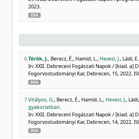
2023.
DEA
6.
Török, J.
,
Berecz, É.
,
Hamid, L.
,
Hevesi, J.
,
Ládi, E.
In: XXII. Debreceni Fogászati Napok / [kiad. 
Fogorvostudományi Kar, Debrecen, 15, 2022. I
DEA
7.
Vitályos, G.
,
Berecz, É.
,
Hamid, L.
,
Hevesi, J.
,
Ládi,
gyakorlatban.
In: XXII. Debreceni Fogászati Napok / [kiad. 
Fogorvostudományi Kar, Debrecen, 14, 2022. I
DEA