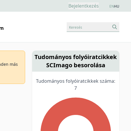
Bejelentkezés
EN
HU
Keresés
am
Tudományos folyóiratcikkek
SCImago besorolása
minden más
Tudományos folyóiratcikkek száma:
7