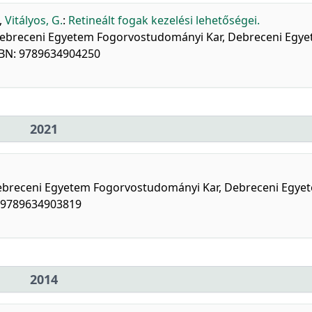
,
Vitályos, G.
:
Retineált fogak kezelési lehetőségei.
a] Debreceni Egyetem Fogorvostudományi Kar, Debreceni Egy
SBN: 9789634904250
2021
a Debreceni Egyetem Fogorvostudományi Kar, Debreceni Egye
: 9789634903819
2014