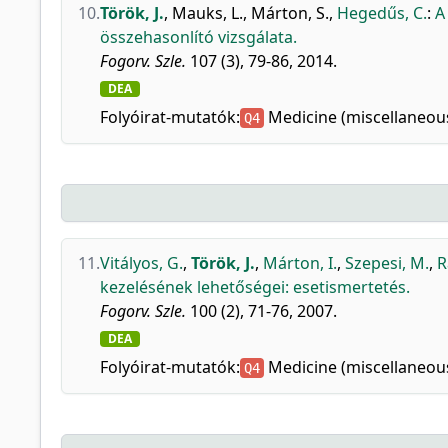
10.
Török, J.
,
Mauks, L.
,
Márton, S.
,
Hegedűs, C.
:
A
összehasonlító vizsgálata.
Fogorv. Szle.
107 (3), 79-86, 2014.
DEA
Folyóirat-mutatók:
Medicine (miscellaneou
Q4
11.
Vitályos, G.
,
Török, J.
,
Márton, I.
,
Szepesi, M.
,
R
kezelésének lehetőségei: esetismertetés.
Fogorv. Szle.
100 (2), 71-76, 2007.
DEA
Folyóirat-mutatók:
Medicine (miscellaneou
Q4