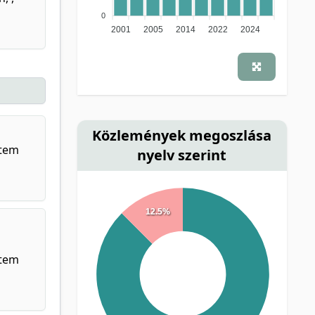
0
2001
2005
2014
2022
2024
Közlemények megoszlása
etem
nyelv szerint
12.5%
etem