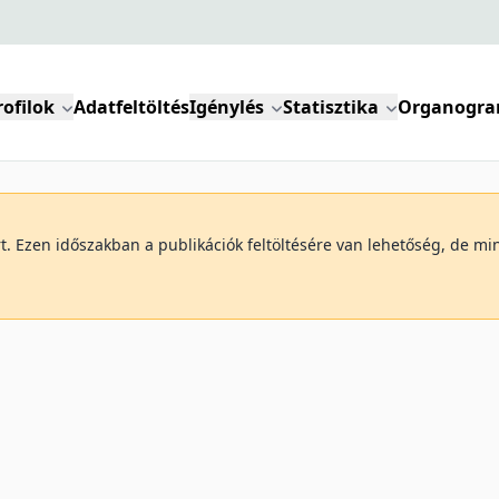
rofilok
Adatfeltöltés
Igénylés
Statisztika
Organogr
art. Ezen időszakban a publikációk feltöltésére van lehetőség, de 