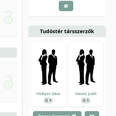
Tudóstér társszerzők
Vitályos Géza
Hevesi Judit
9
5