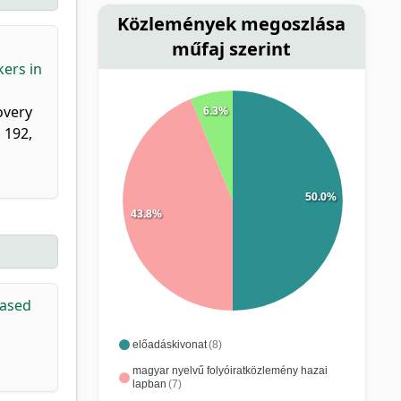
Közlemények megoszlása
műfaj szerint
ers in
overy
6.3%
 192,
50.0%
43.8%
Based
előadáskivonat
(8)
magyar nyelvű folyóiratközlemény hazai
lapban
(7)