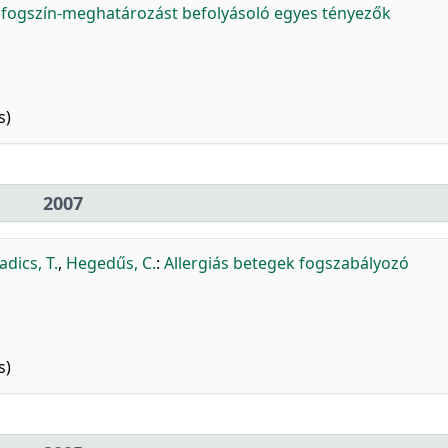
 fogszín-meghatározást befolyásoló egyes tényezők
s)
2007
adics, T.
,
Hegedűs, C.
:
Allergiás betegek fogszabályozó
s)