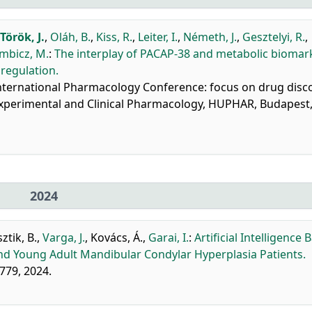
Török, J.
,
Oláh, B.
,
Kiss, R.
,
Leiter, I.
,
Németh, J.
,
Gesztelyi, R.
,
mbicz, M.
:
The interplay of PACAP-38 and metabolic biomark
 regulation.
International Pharmacology Conference: focus on drug disc
 Experimental and Clinical Pharmacology, HUPHAR, Budapest,
2024
ztik, B.
,
Varga, J.
,
Kovács, Á.
,
Garai, I.
:
Artificial Intelligence 
and Young Adult Mandibular Condylar Hyperplasia Patients.
779, 2024.