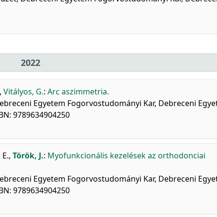
2022
,
Vitályos, G.
:
Arc aszimmetria.
a] Debreceni Egyetem Fogorvostudományi Kar, Debreceni Egy
SBN: 9789634904250
 E.
,
Török, J.
:
Myofunkcionális kezelések az orthodonciai
a] Debreceni Egyetem Fogorvostudományi Kar, Debreceni Egy
SBN: 9789634904250