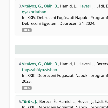
3.
Vitályos, G.
,
Oláh, B.
,
Hamid, L.
,
Hevesi, J.
,
Ládi, E
gyakorlatban.
In: XXIV. Debreceni Fogászati Napok - Programf
Debreceni Egyetem, Debrecen, 34, 2024.
DEA
4.
Vitályos, G.
,
Oláh, B.
,
Hamid, L.
,
Hevesi, J.
,
Berecz
fogszabályozásban.
In: XXIII. Debreceni Fogászati Napok : progra
2023.
DEA
5.
Török, J.
,
Berecz, É.
,
Hamid, L.
,
Hevesi, J.
,
Ládi, E.
In: XXIII. Debreceni Fogászati Napok : progra