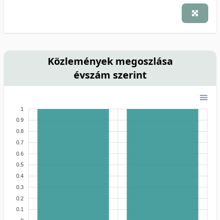
Közlemények megoszlása
évszám szerint
1
0.9
0.8
0.7
0.6
0.5
0.4
0.3
0.2
0.1