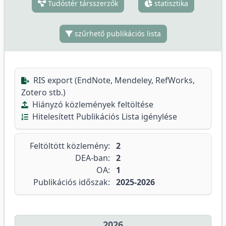
Tudóstér társszerzők
statisztika
szűrhető publikációs lista
RIS export (EndNote, Mendeley, RefWorks,
Zotero stb.)
Hiányzó közlemények feltöltése
Hitelesített Publikációs Lista igénylése
Feltöltött közlemény:
2
DEA-ban:
2
OA:
1
Publikációs időszak:
2025-2026
2026