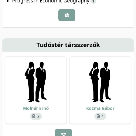
Progress in Economic Geography
1
Tudóstér társszerzők
Molnár Ernő
Kozma Gábor
2
1