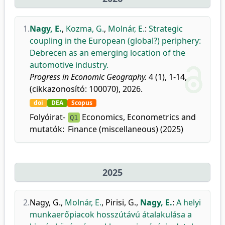
1.
Nagy, E.
,
Kozma, G.
,
Molnár, E.
:
Strategic
coupling in the European (global?) periphery:
Debrecen as an emerging location of the
automotive industry.
Progress in Economic Geography.
4 (1), 1-14,
(cikkazonosító: 100070), 2026.
doi
DEA
Scopus
Folyóirat-
Economics, Econometrics and
Q1
mutatók:
Finance (miscellaneous) (2025)
2025
2.
Nagy, G.
,
Molnár, E.
,
Pirisi, G.
,
Nagy, E.
:
A helyi
munkaerőpiacok hosszútávú átalakulása a