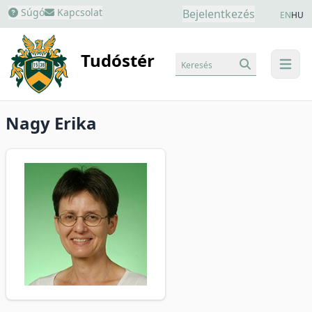
Súgó
Kapcsolat
Bejelentkezés
EN
HU
Tudóstér
Keresés
menu
Nagy Erika