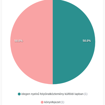
50.0%
50.0%
idegen nyelvű folyóiratközlemény külföldi lapban
(1)
könyvfejezet
(1)