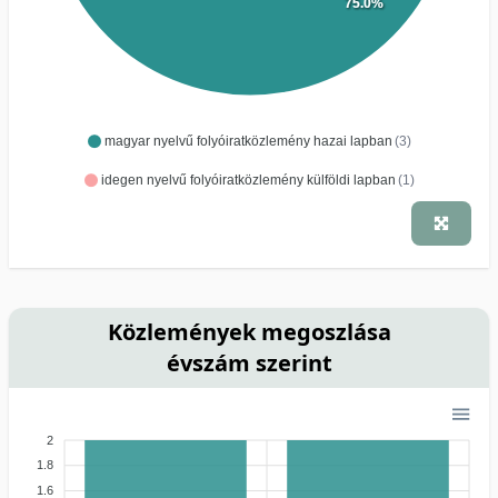
75.0%
magyar nyelvű folyóiratközlemény hazai lapban
(3)
idegen nyelvű folyóiratközlemény külföldi lapban
(1)
Közlemények megoszlása
évszám szerint
2
1.8
1.6