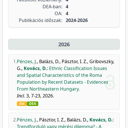
DEA-ban:
4
OA:
4
Publikációs időszak:
2024-2026
2026
1.
Pénzes, J.
,
Balázs, D.
,
Pásztor, I. Z.
,
Gribovszky,
G.
,
Kovács, D.
:
Ethnic Classification Issues
and Spatial Characteristics of the Roma
Population by Recent Datasets - Evidences
From Northeastern Hungary.
Incl.
3, 7-23, 2026.
doi
DEA
2.
Pénzes, J.
,
Pásztor, I. Z.
,
Balázs, D.
,
Kovács, D.
:
Trendforduló vagy mérési dilemma? - A