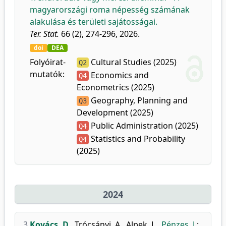
magyarországi roma népesség számának
alakulása és területi sajátosságai.
Ter. Stat.
66 (2), 274-296, 2026.
doi
DEA
Folyóirat-
Cultural Studies (2025)
Q2
mutatók:
Economics and
Q4
Econometrics (2025)
Geography, Planning and
Q3
Development (2025)
Public Administration (2025)
Q4
Statistics and Probability
Q4
(2025)
2024
3.
Kovács, D.
,
Trócsányi, A.
,
Alpek, L.
,
Pénzes, J.
: