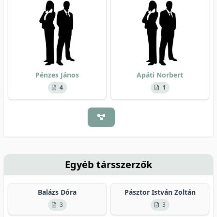
Pénzes János
Apáti Norbert
4
1
Egyéb társszerzők
Balázs Dóra
Pásztor István Zoltán
3
3