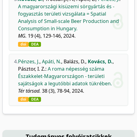
A magyarországi kisüzemi sörgyártás és -
fogyasztás területi vizsgálata = Spatial
Analysis of Small-scale Beer Production and
Consumption in Hungary.
MG.
19 (4), 129-146, 2024.
doi
DEA
4.
Pénzes, J.
,
Apáti, N.
,
Balázs, D.
,
Kovács, D.
,
Pásztor, I. Z.
:
A roma népesség száma
Északkelet-Magyarországon - területi
sajátságok a legutóbbi adatok tükrében.
Tér társad.
38 (3), 78-94, 2024.
doi
DEA
Tudományos folyóiratcikkek