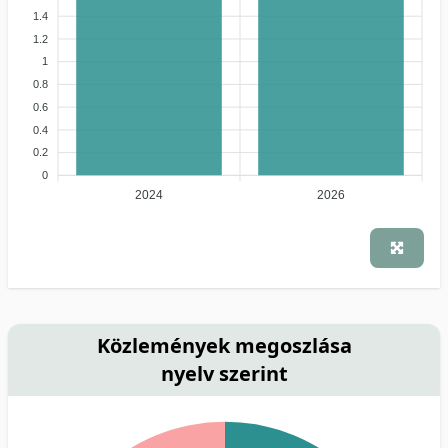
1.4
1.2
1
0.8
0.6
0.4
0.2
0
2024
2026
Közlemények megoszlása
nyelv szerint