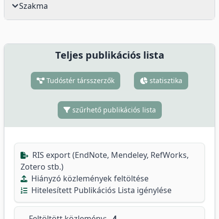
Szakma
Teljes publikációs lista
Tudóstér társszerzők
statisztika
szűrhető publikációs lista
RIS export (EndNote, Mendeley, RefWorks,
Zotero stb.)
Hiányzó közlemények feltöltése
Hitelesített Publikációs Lista igénylése
Feltöltött közlemény:
4