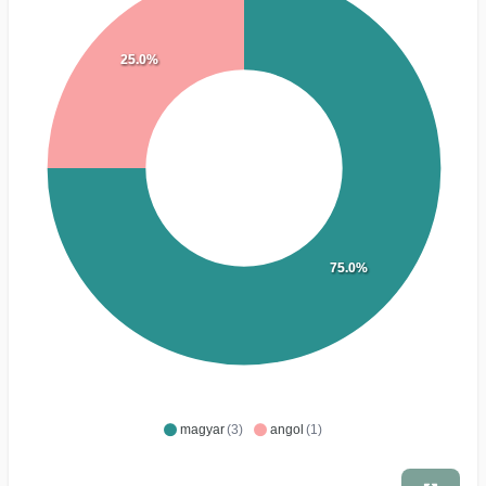
25.0%
75.0%
magyar
(3)
angol
(1)