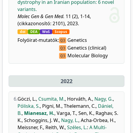
dystrophy in an Iranian population: 6 novel
variants.
Molec Gen & Gen Med.
11 (2), 1-14,
(cikkazonosító: 2101), 2023.
doi
DEA
WoS
Scopus
Folyóirat-mutatók:
Genetics
Q3
Genetics (clinical)
Q3
Molecular Biology
Q3
2022
6.
Göczi, L.
,
Csumita, M.
,
Horváth, A.
,
Nagy, G.
,
Póliska, S.
,
Pigni, M.
,
Thelemann, C.
,
Dániel,
B.
,
Mianesaz, H.
,
Varga, T.
,
Sen, K.
,
Raghav, S.
K.
,
Schoggins, J. W.
,
Nagy, L.
,
Acha-Orbea, H.
,
Meissner, F.
,
Reith, W.
,
Széles, L.
:
A Multi-