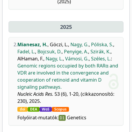
(2025)
2025
2.
Mianesaz, H.
,
Göczi, L.
,
Nagy, G.
,
Póliska, S.
,
Fadel, L.
,
Bojcsuk, D.
,
Penyige, A.
,
Szirák, K.
,
AlHaman, F.
,
Nagy, L.
,
Vámosi, G.
,
Széles, L.
:
Genomic regions occupied by both RARα and
VDR are involved in the convergence and
cooperation of retinoid and vitamin D
signaling pathways.
Nucleic Acids Res.
53 (6), 1-20, (cikkazonosító:
230), 2025.
doi
DEA
WoS
Scopus
Folyóirat-mutatók:
Genetics
D1