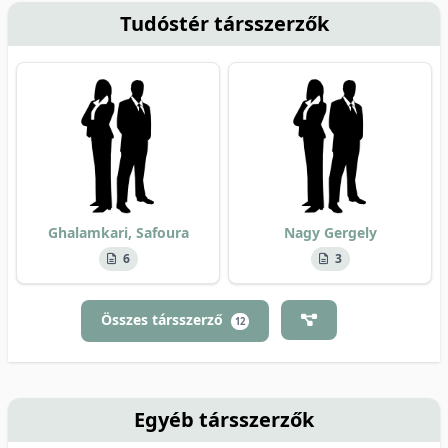
Tudóstér társszerzők
Ghalamkari, Safoura
Nagy Gergely
6
3
Összes társszerző
12
Egyéb társszerzők