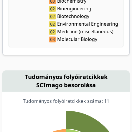
Biochemistry
Q3
Bioengineering
Q2
Biotechnology
Q2
Environmental Engineering
Q2
Medicine (miscellaneous)
Q2
Molecular Biology
Q3
Tudományos folyóiratcikkek
SCImago besorolása
Tudományos folyóiratcikkek száma: 11