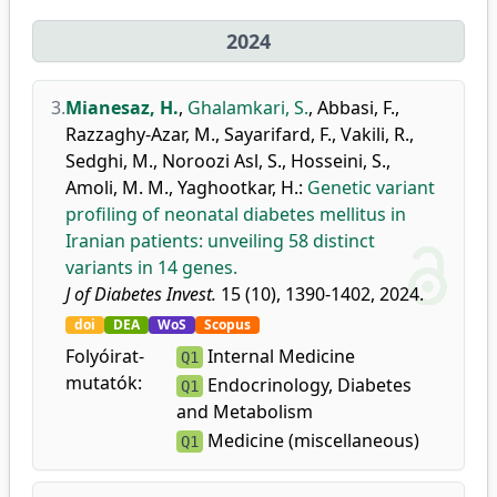
2024
3.
Mianesaz, H.
,
Ghalamkari, S.
,
Abbasi, F.
,
Razzaghy-Azar, M.
,
Sayarifard, F.
,
Vakili, R.
,
Sedghi, M.
,
Noroozi Asl, S.
,
Hosseini, S.
,
Amoli, M. M.
,
Yaghootkar, H.
:
Genetic variant
profiling of neonatal diabetes mellitus in
Iranian patients: unveiling 58 distinct
variants in 14 genes.
J of Diabetes Invest.
15 (10), 1390-1402, 2024.
doi
DEA
WoS
Scopus
Folyóirat-
Internal Medicine
Q1
mutatók:
Endocrinology, Diabetes
Q1
and Metabolism
Medicine (miscellaneous)
Q1