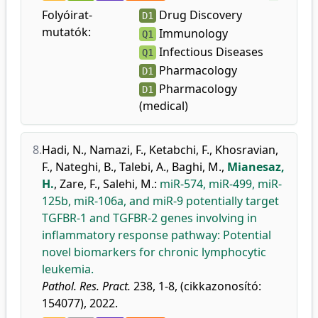
Folyóirat-
Drug Discovery
D1
mutatók:
Immunology
Q1
Infectious Diseases
Q1
Pharmacology
D1
Pharmacology
D1
(medical)
8.
Hadi, N.
,
Namazi, F.
,
Ketabchi, F.
,
Khosravian,
F.
,
Nateghi, B.
,
Talebi, A.
,
Baghi, M.
,
Mianesaz,
H.
,
Zare, F.
,
Salehi, M.
:
miR-574, miR-499, miR-
125b, miR-106a, and miR-9 potentially target
TGFBR-1 and TGFBR-2 genes involving in
inflammatory response pathway: Potential
novel biomarkers for chronic lymphocytic
leukemia.
Pathol. Res. Pract.
238, 1-8, (cikkazonosító:
154077), 2022.