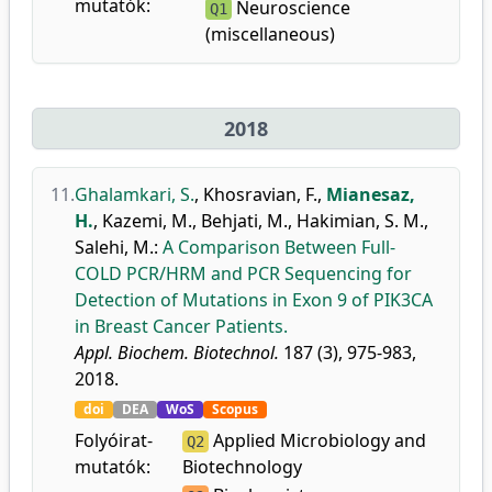
mutatók:
Neuroscience
Q1
(miscellaneous)
2018
11.
Ghalamkari, S.
,
Khosravian, F.
,
Mianesaz,
H.
,
Kazemi, M.
,
Behjati, M.
,
Hakimian, S. M.
,
Salehi, M.
:
A Comparison Between Full-
COLD PCR/HRM and PCR Sequencing for
Detection of Mutations in Exon 9 of PIK3CA
in Breast Cancer Patients.
Appl. Biochem. Biotechnol.
187 (3), 975-983,
2018.
doi
DEA
WoS
Scopus
Folyóirat-
Applied Microbiology and
Q2
mutatók:
Biotechnology