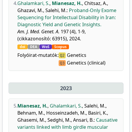
4.
Ghalamkari, S.
,
Mianesaz, H.
,
Chitsaz, A.
,
Ghazavi, M.
,
Salehi, M.
:
Proband-Only Exome
Sequencing for Intellectual Disability in Iran:
Diagnostic Yield and Genetic Insights.
Am. J. Med. Genet. A.
197 (4), 1-9,
(cikkazonosító: 63915), 2024.
doi
DEA
WoS
Scopus
Folyóirat-mutatók:
Genetics
Q2
Genetics (clinical)
Q3
2023
5.
Mianesaz, H.
,
Ghalamkari, S.
,
Salehi, M.
,
Behnam, M.
,
Hosseinzadeh, M.
,
Basiri, K.
,
Ghasemi, M.
,
Sedghi, M.
,
Ansari, B.
:
Causative
variants linked with limb girdle muscular