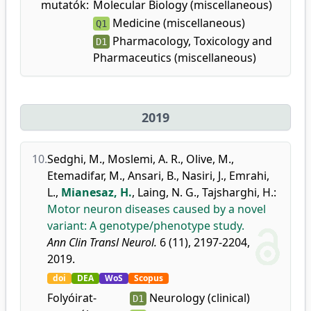
mutatók:
Molecular Biology (miscellaneous)
Medicine (miscellaneous)
Q1
Pharmacology, Toxicology and
D1
Pharmaceutics (miscellaneous)
2019
10.
Sedghi, M.
,
Moslemi, A. R.
,
Olive, M.
,
Etemadifar, M.
,
Ansari, B.
,
Nasiri, J.
,
Emrahi,
L.
,
Mianesaz, H.
,
Laing, N. G.
,
Tajsharghi, H.
:
Motor neuron diseases caused by a novel
variant: A genotype/phenotype study.
Ann Clin Transl Neurol.
6 (11), 2197-2204,
2019.
doi
DEA
WoS
Scopus
Folyóirat-
Neurology (clinical)
D1