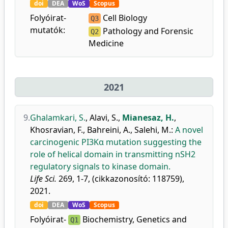
doi
DEA
WoS
Scopus
Folyóirat-
Cell Biology
Q3
mutatók:
Pathology and Forensic
Q2
Medicine
2021
9.
Ghalamkari, S.
,
Alavi, S.
,
Mianesaz, H.
,
Khosravian, F.
,
Bahreini, A.
,
Salehi, M.
:
A novel
carcinogenic PI3Kα mutation suggesting the
role of helical domain in transmitting nSH2
regulatory signals to kinase domain.
Life Sci.
269, 1-7, (cikkazonosító: 118759),
2021.
doi
DEA
WoS
Scopus
Folyóirat-
Biochemistry, Genetics and
Q1