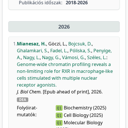
Publikációs időszak:
2018-2026
2026
1.
Mianesaz, H.
,
Göczi, L.
,
Bojcsuk, D.
,
Ghalamkari, S.
,
Fadel, L.
,
Póliska, S.
,
Penyige,
A.
,
Nagy, L.
,
Nagy, G.
,
Vámosi, G.
,
Széles, L.
:
Genome-wide chromatin profiling reveals a
non-limiting role for RXR in macrophage-like
cells stimulated with multiple nuclear
receptor agonists.
J. Biol Chem.
[Epub ahead of print], 2026.
DEA
Folyóirat-
Biochemistry (2025)
Q1
mutatók:
Cell Biology (2025)
Q1
Molecular Biology
Q1