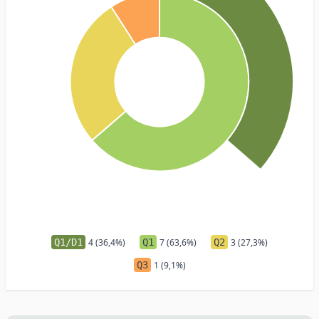
Q1/D1
4 (36,4%)
Q1
7 (63,6%)
Q2
3 (27,3%)
Q3
1 (9,1%)