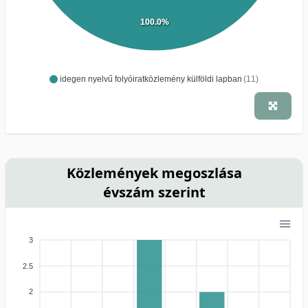
100.0%
idegen nyelvű folyóiratközlemény külföldi lapban
(11)
Közlemények megoszlása
évszám szerint
3
2.5
2