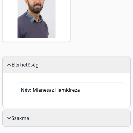
Elérhetőség
Név:
Mianesaz Hamidreza
Szakma