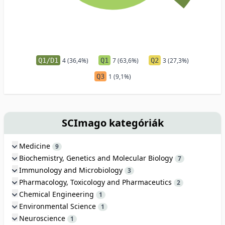
Q1/D1
4 (36,4%)
Q1
7 (63,6%)
Q2
3 (27,3%)
Q3
1 (9,1%)
SCImago kategóriák
Medicine
9
Biochemistry, Genetics and Molecular Biology
7
Immunology and Microbiology
3
Pharmacology, Toxicology and Pharmaceutics
2
Chemical Engineering
1
Environmental Science
1
Neuroscience
1