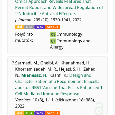
Omics Approach Reveals Features That
Permit Robust and Widespread Regulation of
IFN-Inducible Antiviral Effectors.
J. Immun.
209 (10), 1930-1941, 2022.
doi
DEA
WoS
Scopus
Folyóirat-
Immunology
Q1
mutatók:
Immunology and
Q1
Allergy
7.
Sarmadi, M.
,
Gheibi, A.
,
Khanahmad, H.
,
Khorramizadeh, M. R.
,
Hejazi, S. H.
,
Zahedi,
N.
,
Mianesaz, H.
,
Kashfi, K.
:
Design and
Characterization of a Recombinant Brucella
abortus RB51 Vaccine That Elicits Enhanced T
Cell-Mediated Immune Response.
Vaccines.
10 (3), 1-11, (cikkazonosító: 388),
2022.
doi
DEA
WoS
Scopus