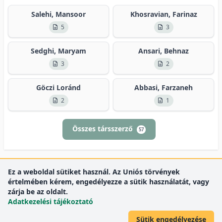
Salehi, Mansoor
Khosravian, Farinaz
5
3
Sedghi, Maryam
Ansari, Behnaz
3
2
Göczi Loránd
Abbasi, Farzaneh
2
1
Összes társszerző
57
Ez a weboldal sütiket használ. Az Uniós törvények
értelmében kérem, engedélyezze a sütik használatát, vagy
zárja be az oldalt.
Adatkezelési tájékoztató
Sütik engedélyezése