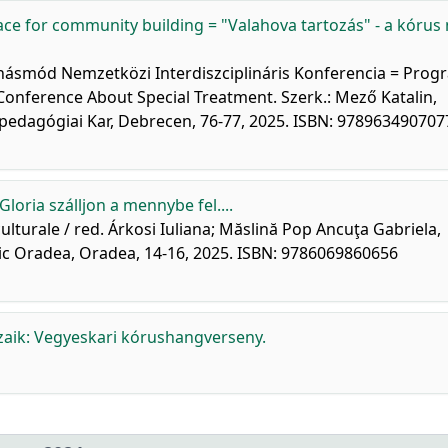
pace for community building = "Valahova tartozás" - a kórus 
ánásmód Nemzetközi Interdiszciplináris Konferencia = Prog
y Conference About Special Treatment. Szerk.: Mező Katalin,
dagógiai Kar, Debrecen, 76-77, 2025. ISBN: 978963490707
Gloria szálljon a mennybe fel....
iculturale / red. Árkosi Iuliana; Măslină Pop Ancuţa Gabriela,
tic Oradea, Oradea, 14-16, 2025. ISBN: 9786069860656
aik: Vegyeskari kórushangverseny.