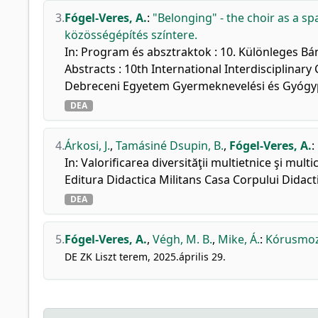
3.
Fógel-Veres, A.
:
"Belonging" - the choir as a s
közösségépítés színtere.
In: Program és absztraktok : 10. Különleges B
Abstracts : 10th International Interdisciplinar
Debreceni Egyetem Gyermeknevelési és Gyógype
DEA
4.
Árkosi, J.
,
Tamásiné Dsupin, B.
,
Fógel-Veres, A.
:
In: Valorificarea diversităţii multietnice şi mult
Editura Didactica Militans Casa Corpului Didac
DEA
5.
Fógel-Veres, A.
,
Végh, M. B.
,
Mike, Á.
:
Kórusmoz
DE ZK Liszt terem, 2025.április 29.