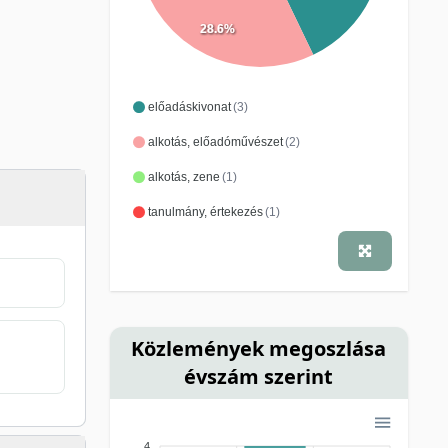
28.6%
előadáskivonat
(3)
alkotás, előadóművészet
(2)
alkotás, zene
(1)
tanulmány, értekezés
(1)
Közlemények megoszlása
évszám szerint
4