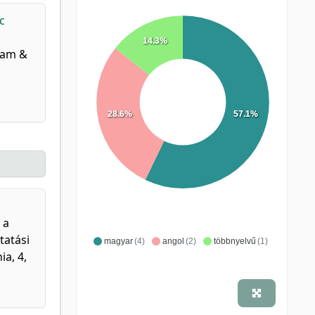
c
14.3%
ram &
28.6%
57.1%
 a
tatási
magyar
(4)
angol
(2)
többnyelvű
(1)
a, 4,