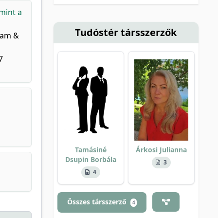
mint a
Tudóstér társszerzők
ram &
7
Tamásiné
Árkosi Julianna
Dsupin Borbála
3
4
Összes társszerző
4