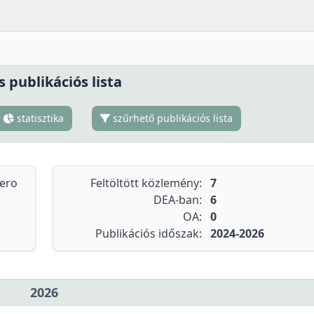
s publikációs lista
statisztika
szűrhető publikációs lista
tero
Feltöltött közlemény:
7
DEA-ban:
6
OA:
0
Publikációs időszak:
2024-2026
2026