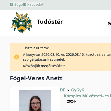
Súgó
Kapcsolat
Tudóstér
P
Tisztelt Kutatók!
A könyvtár 2026.08.10. és 2026.08.16. között zárva t
szolgáltatásunk szünetel.
Köszönjük megértésüket!
Fógel-Veres Anett
DE
GyGyK
Komplex Művészeti- és 
2024-