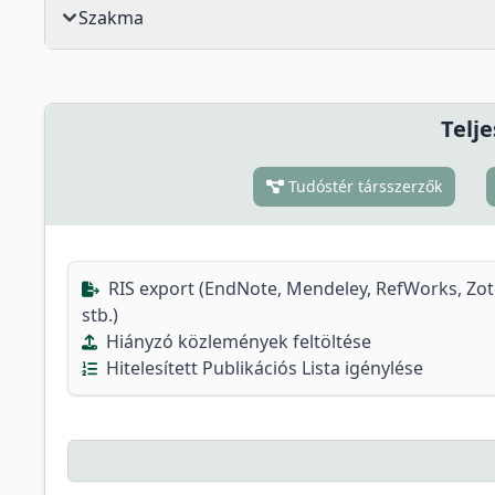
Szakma
Telje
Tudóstér társszerzők
RIS export (EndNote, Mendeley, RefWorks, Zo
stb.)
Hiányzó közlemények feltöltése
Hitelesített Publikációs Lista igénylése