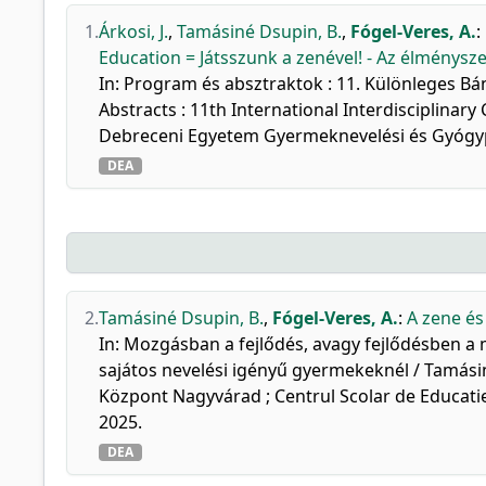
1.
Árkosi, J.
,
Tamásiné Dsupin, B.
,
Fógel-Veres, A.
:
Education = Játsszunk a zenével! - Az élménysz
In: Program és absztraktok : 11. Különleges B
Abstracts : 11th International Interdisciplinar
Debreceni Egyetem Gyermeknevelési és Gyógype
DEA
2.
Tamásiné Dsupin, B.
,
Fógel-Veres, A.
:
A zene é
In: Mozgásban a fejlődés, avagy fejlődésben 
sajátos nevelési igényű gyermekeknél / Tamási
Központ Nagyvárad ; Centrul Scolar de Educatie
2025.
DEA