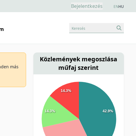
Bejelentkezés
EN
HU
Keresés
am
Közlemények megoszlása
műfaj szerint
minden más
14.3%
14.3%
42.9%