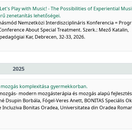
Let's Play with Music! - The Possibilities of Experiential Musi
erű zenetanítás lehetőségei.
ánásmód Nemzetközi Interdiszciplináris Konferencia = Prog
y Conference About Special Treatment. Szerk.: Mező Katalin,
dagógiai Kar, Debrecen, 32-33, 2026.
2025
s mozgás komplexitása gyermekkorban.
a mozgás- modern mozgásterápia és mozgás alapú fejlesztés
né Dsupin Borbála, Fógel-Veres Anett, BONITAS Speciális Ok
 Incluziva Bonitas Oradea, Universitatea din Oradea Romani