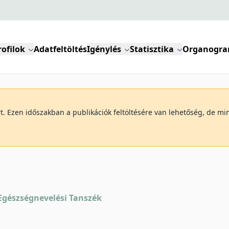
rofilok
Adatfeltöltés
Igénylés
Statisztika
Organogr
art. Ezen időszakban a publikációk feltöltésére van lehetőség, de 
Egészségnevelési Tanszék