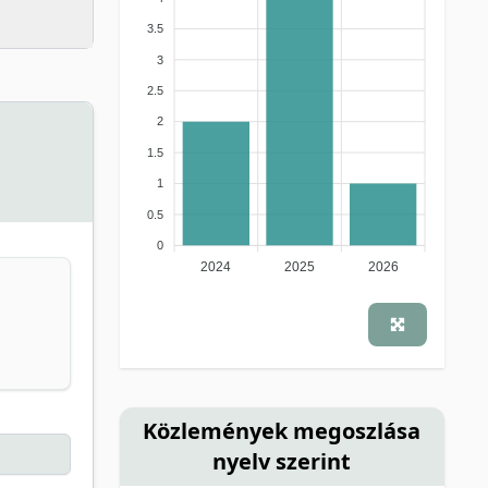
3.5
3
2.5
2
1.5
1
0.5
0
2024
2025
2026
Közlemények megoszlása
nyelv szerint