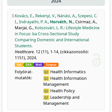
2024
3.
Kovács, E.
,
Rekenyi, V.
,
Nánási, A.
,
Szepesi, C.
I.
,
Indrayathi, P. A.
,
Horváth, N.
,
Csirmaz, A.
,
Marjai, G.
,
Kolozsvári, L. R.
:
Lifestyle Medicine
in Focus: ba Cross-Sectional Study
Comparing Domestic and International
Students.
Healthcare.
12 (11), 1-14, (cikkazonosító:
1151), 2024.
doi
DEA
WoS
Scopus
Folyóirat-
Health Informatics
Q2
mutatók:
Health Information
Q2
Management
Health Policy
Q2
Leadership and
Q2
Management