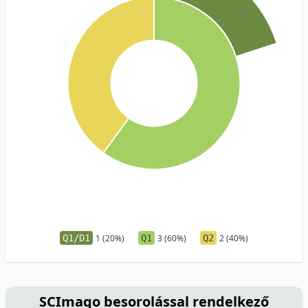
Q1/D1
1 (20%)
Q1
3 (60%)
Q2
2 (40%)
SCImago besorolással rendelkező