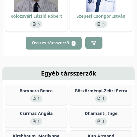
Kolozsvári László Róbert
Szepesi Csongor István
5
5
Összes társszerző
9
Egyéb társszerzők
Bombera Bence
Böszörményi-Zelizi Petra
1
1
Csirmaz Angéla
Dhamanti, Inge
1
1
Kirshbaum, Marilynne
Kun Armand