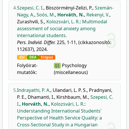
4.
Szepesi, C. I.
,
Böszörményi-Zelizi, P.
,
Szemán-
Nagy, A.
,
Soós, M.
,
Horváth, N.
,
Rekenyi, V.
,
Zurashvili, S.
,
Kolozsvári, L. R.
:
Multimodal
assessment of social anxiety among
international students.
Pers. Individ. Differ.
225, 1-11, (cikkazonosító:
112637), 2024.
doi
DEA
Scopus
Folyóirat-
Psychology
Q1
mutatók:
(miscellaneous)
5.
Indrayathi, P. A.
,
Ulandari, L. P. S.
,
Pradnyani,
P. E.
,
Dhamanti, I.
,
Kirshbaum, M.
,
Szepesi, C.
I.
,
Horváth, N.
,
Kolozsvári, L. R.
:
Understanding International Students'
Perspective of Health Service Quality: a
Cross-Sectional Study in a Hungarian