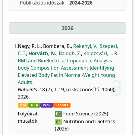
Publikációs időszak:
2024-2026
2026
1.
Nagy, R. L.
,
Bombera, B.
,
Rekenyi, V.
,
Szepesi,
C. I.
,
Horváth, N.
,
Balogh, Z.
,
Kolozsvári, L. R.
:
BMI and Bioelectrical Impedance Analysis:
body Composition Assessment Identifying
Elevated Body Fat in Normal-Weight Young
Adults.
Nutrients.
18 (7), 1-19, (cikkazonosító: 1060),
2026.
doi
DEA
WoS
Scopus
Folyóirat-
Food Science (2025)
D1
mutatók:
Nutrition and Dietetics
Q1
(2025)