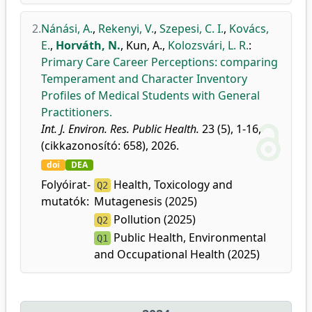
2.
Nánási, A.
,
Rekenyi, V.
,
Szepesi, C. I.
,
Kovács,
E.
,
Horváth, N.
,
Kun, A.
,
Kolozsvári, L. R.
:
Primary Care Career Perceptions: comparing
Temperament and Character Inventory
Profiles of Medical Students with General
Practitioners.
Int. J. Environ. Res. Public Health.
23 (5), 1-16,
(cikkazonosító: 658), 2026.
doi
DEA
Folyóirat-
Health, Toxicology and
Q2
mutatók:
Mutagenesis (2025)
Pollution (2025)
Q2
Public Health, Environmental
Q1
and Occupational Health (2025)