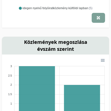
idegen nyelvű folyóiratközlemény külföldi lapban
(5)
Közlemények megoszlása
évszám szerint
3
2.5
2
1.5
1