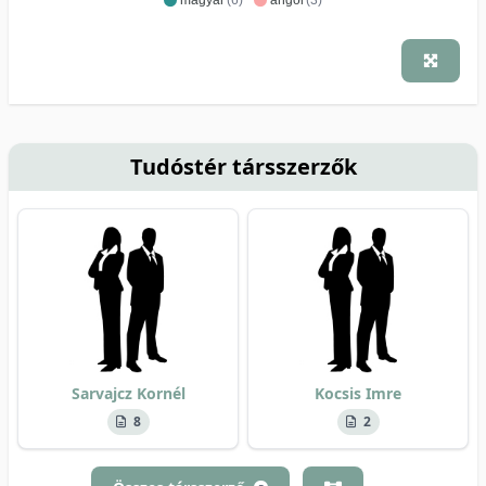
Tudóstér társszerzők
Sarvajcz Kornél
Kocsis Imre
8
2