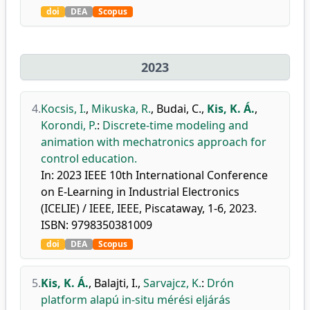
doi
DEA
Scopus
2023
4.
Kocsis, I.
,
Mikuska, R.
,
Budai, C.
,
Kis, K. Á.
,
Korondi, P.
:
Discrete-time modeling and
animation with mechatronics approach for
control education.
In: 2023 IEEE 10th International Conference
on E-Learning in Industrial Electronics
(ICELIE) / IEEE, IEEE, Piscataway, 1-6, 2023.
ISBN: 9798350381009
doi
DEA
Scopus
5.
Kis, K. Á.
,
Balajti, I.
,
Sarvajcz, K.
:
Drón
platform alapú in-situ mérési eljárás