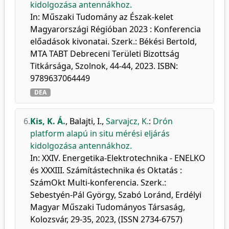
kidolgozása antennákhoz.
In: Műszaki Tudomány az Észak-kelet
Magyarországi Régióban 2023 : Konferencia
előadások kivonatai. Szerk.: Békési Bertold,
MTA TABT Debreceni Területi Bizottság
Titkársága, Szolnok, 44-44, 2023. ISBN:
9789637064449
DEA
6.
Kis, K. Á.
,
Balajti, I.
,
Sarvajcz, K.
:
Drón
platform alapú in situ mérési eljárás
kidolgozása antennákhoz.
In: XXIV. Energetika-Elektrotechnika - ENELKO
és XXXIII. Számítástechnika és Oktatás :
SzámOkt Multi-konferencia. Szerk.:
Sebestyén-Pál György, Szabó Loránd, Erdélyi
Magyar Műszaki Tudományos Társaság,
Kolozsvár, 29-35, 2023, (ISSN 2734-6757)