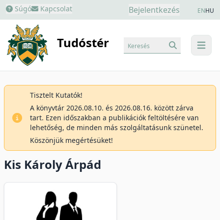
Súgó
Kapcsolat
Bejelentkezés
EN
HU
Tudóstér
Keresés
menu
Tisztelt Kutatók!
A könyvtár 2026.08.10. és 2026.08.16. között zárva
tart. Ezen időszakban a publikációk feltöltésére van
lehetőség, de minden más szolgáltatásunk szünetel.
Köszönjük megértésüket!
Kis Károly Árpád