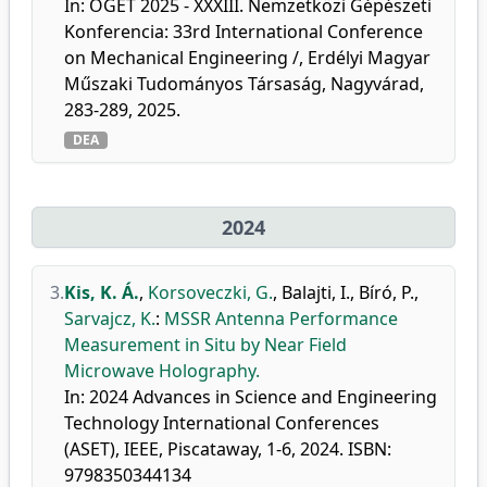
In: OGÉT 2025 - XXXIII. Nemzetközi Gépészeti
Konferencia: 33rd International Conference
on Mechanical Engineering /, Erdélyi Magyar
Műszaki Tudományos Társaság, Nagyvárad,
283-289, 2025.
DEA
2024
3.
Kis, K. Á.
,
Korsoveczki, G.
,
Balajti, I.
,
Bíró, P.
,
Sarvajcz, K.
:
MSSR Antenna Performance
Measurement in Situ by Near Field
Microwave Holography.
In: 2024 Advances in Science and Engineering
Technology International Conferences
(ASET), IEEE, Piscataway, 1-6, 2024. ISBN:
9798350344134