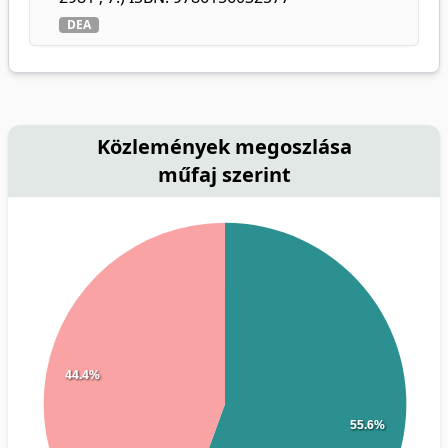
DEA
Közlemények megoszlása
műfaj szerint
44.4%
55.6%