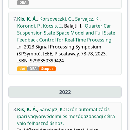
DEA
7.
Kis, K. Á.
,
Korsoveczki, G.
,
Sarvajcz, K.
,
Korondi, P.
,
Kocsis, I.
,
Balajti, I.
:
Quarter Car
Suspension State Space Model and Full State
Feedback Control for Real-Time Processing.
In: 2023 Signal Processing Symposium
(SPSympo), IEEE, Piscataway, 73-78, 2023.
ISBN: 9798350399424
doi
DEA
Scopus
2022
8.
Kis, K. Á.
,
Sarvajcz, K.
:
Drón automatizálás
ipari vagyonvédelmi és mezőgazdasági célra
való felhasználáshoz.