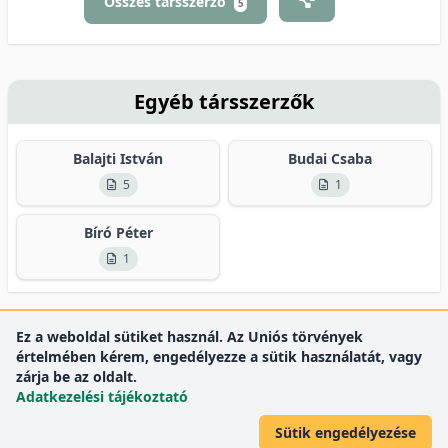
Összes társszerző
5
Egyéb társszerzők
Balajti István
Budai Csaba
5
1
Bíró Péter
1
Ez a weboldal sütiket használ. Az Uniós törvények
értelmében kérem, engedélyezze a sütik használatát, vagy
zárja be az oldalt.
Adatkezelési tájékoztató
Sütik engedélyezése