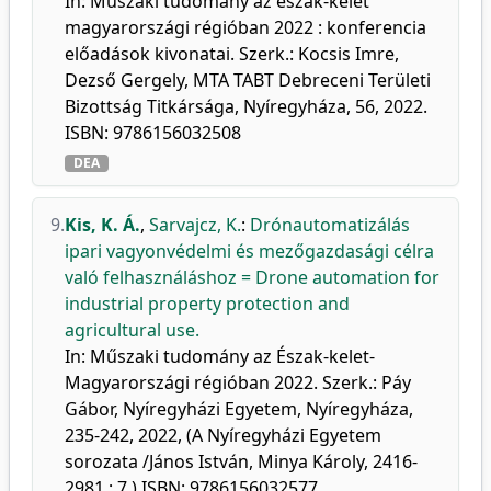
In: Műszaki tudomány az észak-kelet
magyarországi régióban 2022 : konferencia
előadások kivonatai. Szerk.: Kocsis Imre,
Dezső Gergely, MTA TABT Debreceni Területi
Bizottság Titkársága, Nyíregyháza, 56, 2022.
ISBN: 9786156032508
DEA
9.
Kis, K. Á.
,
Sarvajcz, K.
:
Drónautomatizálás
ipari vagyonvédelmi és mezőgazdasági célra
való felhasználáshoz = Drone automation for
industrial property protection and
agricultural use.
In: Műszaki tudomány az Észak-kelet-
Magyarországi régióban 2022. Szerk.: Páy
Gábor, Nyíregyházi Egyetem, Nyíregyháza,
235-242, 2022, (A Nyíregyházi Egyetem
sorozata /János István, Minya Károly, 2416-
2981 ; 7.) ISBN: 9786156032577