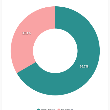
33.3%
66.7%
magyar
(6)
angol
(3)