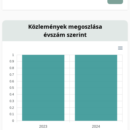
Közlemények megoszlása
évszám szerint
1
0.9
0.8
0.7
0.6
0.5
0.4
0.3
0.2
0.1
0
2023
2024