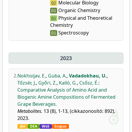
Molecular Biology
Q2
Organic Chemistry
D1
Physical and Theoretical
Q1
Chemistry
Spectroscopy
D1
2023
2.
Nokhoijav, E.
,
Guba, A.
,
Vadadokhau, U.
,
Tőzsér, J.
,
Győri, Z.
,
Kalló, G.
,
Csősz, É.
:
Comparative Analysis of Amino Acid and
Biogenic Amine Compositions of Fermented
Grape Beverages.
Metabolites.
13 (8), 1-13, (cikkazonosító: 892),
2023.
doi
DEA
WoS
Scopus