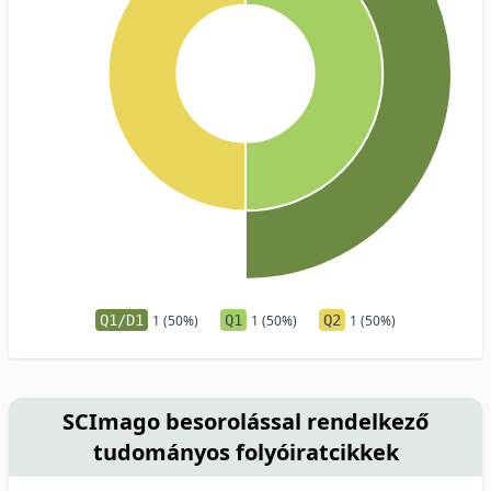
Q1/D1
1 (50%)
Q1
1 (50%)
Q2
1 (50%)
SCImago besorolással rendelkező
tudományos folyóiratcikkek