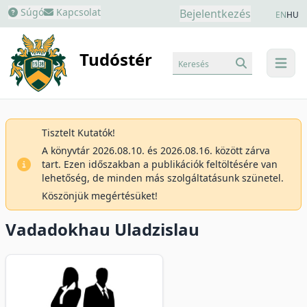
Súgó
Kapcsolat
Bejelentkezés
EN
HU
Tudóstér
Keresés
menu
Tisztelt Kutatók!
A könyvtár 2026.08.10. és 2026.08.16. között zárva
tart. Ezen időszakban a publikációk feltöltésére van
lehetőség, de minden más szolgáltatásunk szünetel.
Köszönjük megértésüket!
Vadadokhau Uladzislau