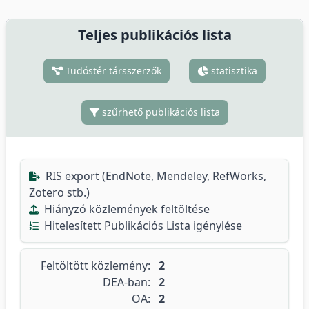
Teljes publikációs lista
Tudóstér társszerzők
statisztika
szűrhető publikációs lista
RIS export (EndNote, Mendeley, RefWorks,
Zotero stb.)
Hiányzó közlemények feltöltése
Hitelesített Publikációs Lista igénylése
Feltöltött közlemény:
2
DEA-ban:
2
OA:
2