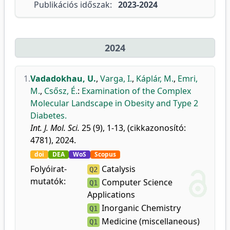
Publikációs időszak:
2023-2024
2024
1.
Vadadokhau, U.
,
Varga, I.
,
Káplár, M.
,
Emri,
M.
,
Csősz, É.
:
Examination of the Complex
Molecular Landscape in Obesity and Type 2
Diabetes.
Int. J. Mol. Sci.
25 (9), 1-13, (cikkazonosító:
4781), 2024.
doi
DEA
WoS
Scopus
Folyóirat-
Catalysis
Q2
mutatók:
Computer Science
Q1
Applications
Inorganic Chemistry
Q1
Medicine (miscellaneous)
Q1