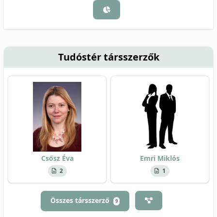
Tudóstér társszerzők
Csősz Éva
Emri Miklós
2
1
Összes társszerző
9