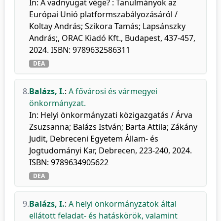
In: A vadnyugat vége? : Tanulmányok az
Európai Unió platformszabályozásáról /
Koltay András; Szikora Tamás; Lapsánszky
András;, ORAC Kiadó Kft., Budapest, 437-457,
2024. ISBN: 9789632586311
DEA
8.
Balázs, I.
:
A fővárosi és vármegyei
önkormányzat.
In: Helyi önkormányzati közigazgatás / Árva
Zsuzsanna; Balázs István; Barta Attila; Zákány
Judit, Debreceni Egyetem Állam- és
Jogtudományi Kar, Debrecen, 223-240, 2024.
ISBN: 9789634905622
DEA
9.
Balázs, I.
:
A helyi önkormányzatok által
ellátott feladat- és hatáskörök, valamint