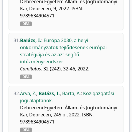
Debreceni Egyetem Állam- és Jogtudományi
Kar, Debrecen, 9, 2022. ISBN:
9789634904571
DEA
31.
Balázs, I.
:
Európa 2030, a helyi
önkormányzatok fejlődésének európai
stratégiája és az azt segítő
intézményrendszer.
Comitatus.
32 (242), 32-46, 2022.
DEA
32.
Árva, Z.
,
Balázs, I.
,
Barta, A.
:
Közigazgatási
jogi alaptanok.
Debreceni Egyetem Állam- és Jogtudományi
Kar, Debrecen, 245 p., 2022. ISBN:
9789634904571
DEA