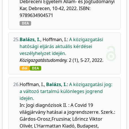
Debreceni Egyetem Állam- és Jogtudományi
Kar, Debrecen, 10-42, 2022. ISBN:
9789634904571
DEA
25.
Balázs, I.
,
Hoffman, I.
:
A közigazgatási
hatósági eljárás aktuális kérdései
veszélyhelyzet idején.
Közigazgatástudomány.
2 (1), 5-27, 2022.
doi
DEA
26.
Hoffman, I.
,
Balázs, I.
:
A közigazgatási jog:
a változó tartalmú különleges jogrend
idején.
In: Jogi diagnózisok II. : A Covid 19
világjárvány hatásai a jogrendszerre. Szerk.:
Gárdos-Orosz,Fruzsina; Lőrincz Viktor
Olivér, L'Harmattan Kiadó, Budapest,