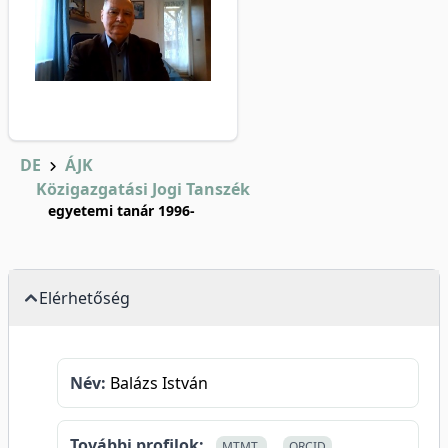
DE
ÁJK
Közigazgatási Jogi Tanszék
egyetemi tanár 1996-
Elérhetőség
Név:
Balázs István
További profilok:
MTMT
ORCID