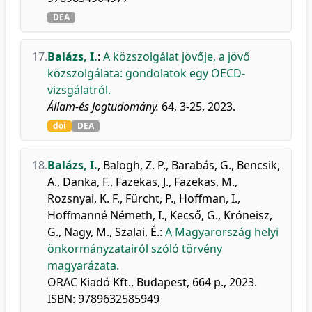
DEA
17.
Balázs, I.
:
A közszolgálat jövője, a jövő
közszolgálata: gondolatok egy OECD-
vizsgálatról.
Állam-és Jogtudomány.
64, 3-25, 2023.
doi
DEA
18.
Balázs, I.
,
Balogh, Z. P.
,
Barabás, G.
,
Bencsik,
A.
,
Danka, F.
,
Fazekas, J.
,
Fazekas, M.
,
Rozsnyai, K. F.
,
Fürcht, P.
,
Hoffman, I.
,
Hoffmanné Németh, I.
,
Kecső, G.
,
Króneisz,
G.
,
Nagy, M.
,
Szalai, É.
:
A Magyarország helyi
önkormányzatairól szóló törvény
magyarázata.
ORAC Kiadó Kft., Budapest, 664 p., 2023.
ISBN: 9789632585949