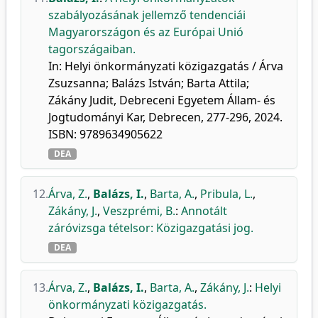
szabályozásának jellemző tendenciái
Magyarországon és az Európai Unió
tagországaiban.
In: Helyi önkormányzati közigazgatás / Árva
Zsuzsanna; Balázs István; Barta Attila;
Zákány Judit, Debreceni Egyetem Állam- és
Jogtudományi Kar, Debrecen, 277-296, 2024.
ISBN: 9789634905622
DEA
12.
Árva, Z.
,
Balázs, I.
,
Barta, A.
,
Pribula, L.
,
Zákány, J.
,
Veszprémi, B.
:
Annotált
záróvizsga tételsor: Közigazgatási jog.
DEA
13.
Árva, Z.
,
Balázs, I.
,
Barta, A.
,
Zákány, J.
:
Helyi
önkormányzati közigazgatás.