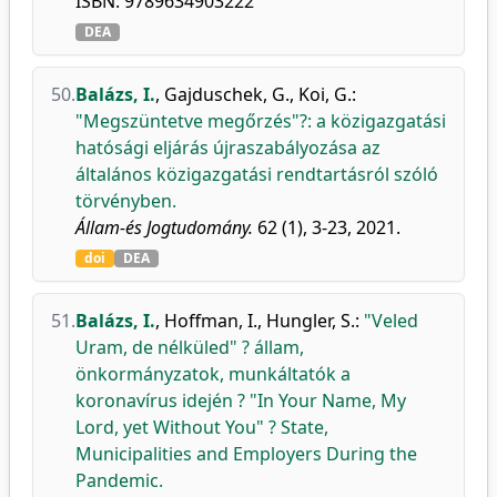
ISBN: 9789634903222
DEA
50.
Balázs, I.
,
Gajduschek, G.
,
Koi, G.
:
"Megszüntetve megőrzés"?: a közigazgatási
hatósági eljárás újraszabályozása az
általános közigazgatási rendtartásról szóló
törvényben.
Állam-és Jogtudomány.
62 (1), 3-23, 2021.
doi
DEA
51.
Balázs, I.
,
Hoffman, I.
,
Hungler, S.
:
"Veled
Uram, de nélküled" ? állam,
önkormányzatok, munkáltatók a
koronavírus idején ? "In Your Name, My
Lord, yet Without You" ? State,
Municipalities and Employers During the
Pandemic.