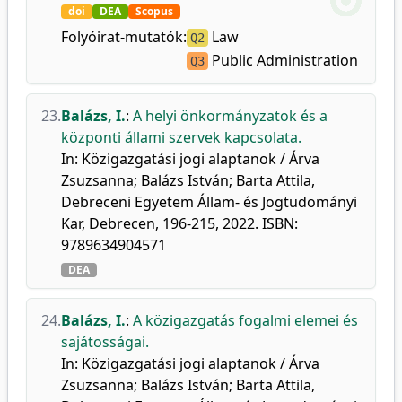
doi
DEA
Scopus
Folyóirat-mutatók:
Law
Q2
Public Administration
Q3
23.
Balázs, I.
:
A helyi önkormányzatok és a
központi állami szervek kapcsolata.
In: Közigazgatási jogi alaptanok / Árva
Zsuzsanna; Balázs István; Barta Attila,
Debreceni Egyetem Állam- és Jogtudományi
Kar, Debrecen, 196-215, 2022. ISBN:
9789634904571
DEA
24.
Balázs, I.
:
A közigazgatás fogalmi elemei és
sajátosságai.
In: Közigazgatási jogi alaptanok / Árva
Zsuzsanna; Balázs István; Barta Attila,