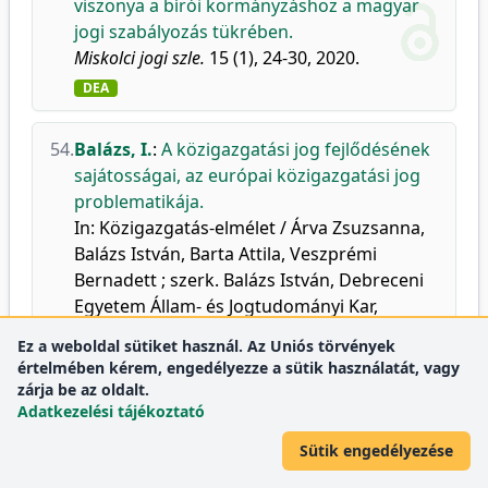
viszonya a bírói kormányzáshoz a magyar
jogi szabályozás tükrében.
Miskolci jogi szle.
15 (1), 24-30, 2020.
DEA
54.
Balázs, I.
:
A közigazgatási jog fejlődésének
sajátosságai, az európai közigazgatási jog
problematikája.
In: Közigazgatás-elmélet / Árva Zsuzsanna,
Balázs István, Barta Attila, Veszprémi
Bernadett ; szerk. Balázs István, Debreceni
Egyetem Állam- és Jogtudományi Kar,
Debrecen, 82-94, 2020. ISBN:
Ez a weboldal sütiket használ. Az Uniós törvények
9789634901426(nyomtatott)
értelmében kérem, engedélyezze a sütik használatát, vagy
zárja be az oldalt.
DEA
Adatkezelési tájékoztató
55.
Balázs, I.
,
Hoffman, I.
:
A közigazgatási jog
Sütik engedélyezése
rezilienciája - koronavírus idején.