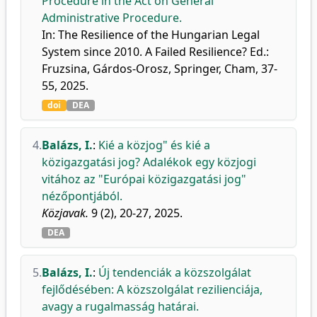
Procedure in the Act on General
Administrative Procedure.
In: The Resilience of the Hungarian Legal
System since 2010. A Failed Resilience? Ed.:
Fruzsina, Gárdos-Orosz, Springer, Cham, 37-
55, 2025.
doi
DEA
4.
Balázs, I.
:
Kié a közjog" és kié a
közigazgatási jog? Adalékok egy közjogi
vitához az "Európai közigazgatási jog"
nézőpontjából.
Közjavak.
9 (2), 20-27, 2025.
DEA
5.
Balázs, I.
:
Új tendenciák a közszolgálat
fejlődésében: A közszolgálat rezilienciája,
avagy a rugalmasság határai.