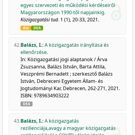
egyes szervezeti és működési kérdéseiről
Magyarországon 1990-től napjainkig.
Közigazgatási tud.
1 (1), 20-33, 2021.
doi
DEA
42.
Balázs, I.
:
A közigazgatás irányítása és
ellenőrzése.
In: Közigazgatási jogi alaptanok / Árva
Zsuzsanna, Balázs István, Barta Attila,
Veszprémi Bernadett ; szerkesztő Balázs
István, Debreceni Egyetem Állam- és
Jogtudományi Kar, Debrecen, 262-271, 2021.
ISBN: 9789634903222
DEA
43.
Balázs, I.
:
A közigazgatás
rezilienciája,avagy a magyar közigazgatás