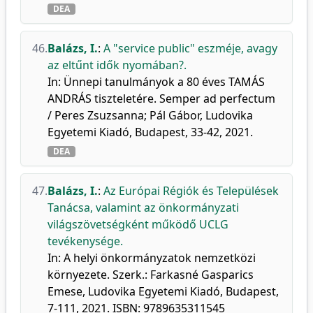
DEA
46.
Balázs, I.
:
A "service public" eszméje, avagy
az eltűnt idők nyomában?.
In: Ünnepi tanulmányok a 80 éves TAMÁS
ANDRÁS tiszteletére. Semper ad perfectum
/ Peres Zsuzsanna; Pál Gábor, Ludovika
Egyetemi Kiadó, Budapest, 33-42, 2021.
DEA
47.
Balázs, I.
:
Az Európai Régiók és Települések
Tanácsa, valamint az önkormányzati
világszövetségként működő UCLG
tevékenysége.
In: A helyi önkormányzatok nemzetközi
környezete. Szerk.: Farkasné Gasparics
Emese, Ludovika Egyetemi Kiadó, Budapest,
7-111, 2021. ISBN: 9789635311545