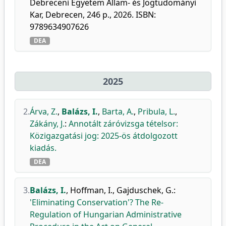
Debreceni Egyetem Állam- és Jogtudományi
Kar, Debrecen, 246 p., 2026. ISBN:
9789634907626
DEA
2025
2.
Árva, Z.
,
Balázs, I.
,
Barta, A.
,
Pribula, L.
,
Zákány, J.
:
Annotált záróvizsga tételsor:
Közigazgatási jog: 2025-ös átdolgozott
kiadás.
DEA
3.
Balázs, I.
,
Hoffman, I.
,
Gajduschek, G.
:
'Eliminating Conservation'? The Re-
Regulation of Hungarian Administrative