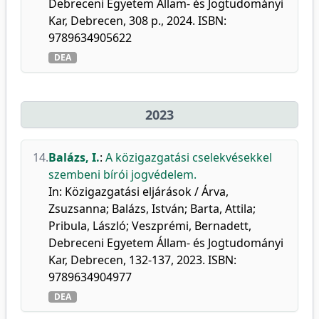
Debreceni Egyetem Állam- és Jogtudományi
Kar, Debrecen, 308 p., 2024. ISBN:
9789634905622
DEA
2023
14.
Balázs, I.
:
A közigazgatási cselekvésekkel
szembeni bírói jogvédelem.
In: Közigazgatási eljárások / Árva,
Zsuzsanna; Balázs, István; Barta, Attila;
Pribula, László; Veszprémi, Bernadett,
Debreceni Egyetem Állam- és Jogtudományi
Kar, Debrecen, 132-137, 2023. ISBN:
9789634904977
DEA