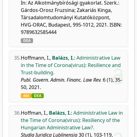
In: Az Alkotmánybírósági gyakorlat. Szerk.:
Gárdos-Orosz Fruzsina; Zakariás Kinga,
Társadalomtudományi Kutatóközpont,
HVG-ORAC, Budapest, 995-1012, 2021. ISBN:
9789632585444
DEA
35.
Hoffmann, I.
,
Balázs, I.
:
Administrative Law
in the Time of Corona(virus): Resilience and
Trust-building.
Publ. Govern. Admin. Financ. Law Rev.
6 (1), 35-
50, 2021.
doi
DEA
36.
Hoffman, I.
,
Balázs, I.
:
Administrative Law in
the Time of Corona(virus): Resiliency of the
Hungarian Administrative Law?.
Studia Iuridica Lublinensia
30 (1), 103-119,