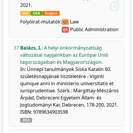
2021.
doi
DEA
Scopus
Folyóirat-mutatók:
Law
Q3
Public Administration
Q4
37.
Balázs, I.
:
A helyi önkormányzatiság
változásai napjainkban az Európai Unió
tagországaiban és Magyarországon.
In: Ünnepi tanulmányok Siska Katalin 60.
születésnapjának tiszteletére - Viginti
quinque anni in ministerio universitatis et
iurisprudentiae. Szerk.: Margittay-Mészáros
Árpád, Debreceni Egyetem Állam- és
Jogtudományi Kar, Debrecen, 178-200, 2021.
ISBN: 9789634903598
DEA