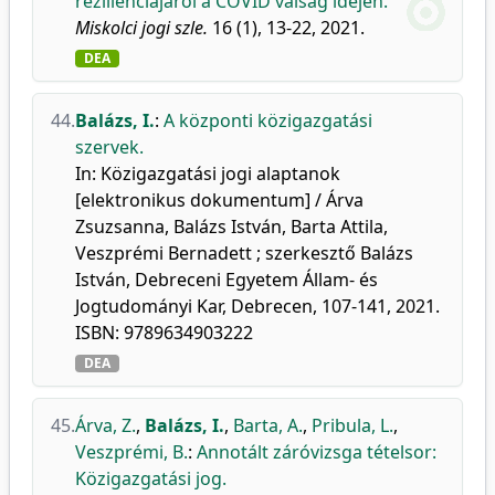
rezilienciájáról a COVID válság idején.
Miskolci jogi szle.
16 (1), 13-22, 2021.
DEA
44.
Balázs, I.
:
A központi közigazgatási
szervek.
In: Közigazgatási jogi alaptanok
[elektronikus dokumentum] / Árva
Zsuzsanna, Balázs István, Barta Attila,
Veszprémi Bernadett ; szerkesztő Balázs
István, Debreceni Egyetem Állam- és
Jogtudományi Kar, Debrecen, 107-141, 2021.
ISBN: 9789634903222
DEA
45.
Árva, Z.
,
Balázs, I.
,
Barta, A.
,
Pribula, L.
,
Veszprémi, B.
:
Annotált záróvizsga tételsor:
Közigazgatási jog.