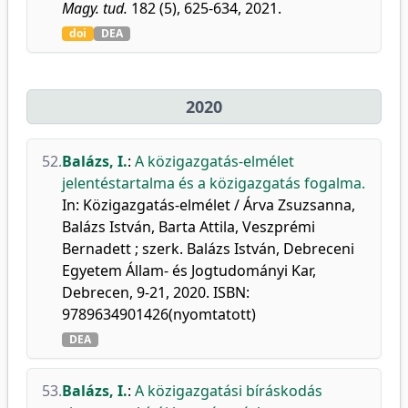
Magy. tud.
182 (5), 625-634, 2021.
doi
DEA
2020
52.
Balázs, I.
:
A közigazgatás-elmélet
jelentéstartalma és a közigazgatás fogalma.
In: Közigazgatás-elmélet / Árva Zsuzsanna,
Balázs István, Barta Attila, Veszprémi
Bernadett ; szerk. Balázs István, Debreceni
Egyetem Állam- és Jogtudományi Kar,
Debrecen, 9-21, 2020. ISBN:
9789634901426(nyomtatott)
DEA
53.
Balázs, I.
:
A közigazgatási bíráskodás