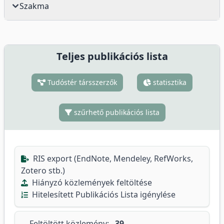
Szakma
Teljes publikációs lista
Tudóstér társszerzők
statisztika
szűrhető publikációs lista
RIS export (EndNote, Mendeley, RefWorks,
Zotero stb.)
Hiányzó közlemények feltöltése
Hitelesített Publikációs Lista igénylése
Feltöltött közlemény:
39