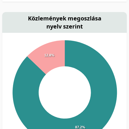
Közlemények megoszlása
nyelv szerint
12.8%
87.2%