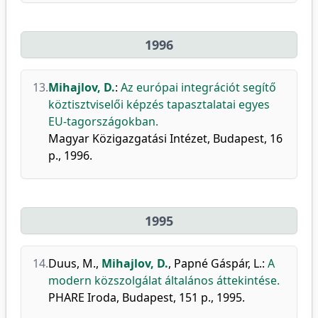
1996
13.
Mihajlov, D.
:
Az európai integrációt segítő
köztisztviselői képzés tapasztalatai egyes
EU-tagországokban.
Magyar Közigazgatási Intézet, Budapest, 16
p., 1996.
1995
14.
Duus, M.
,
Mihajlov, D.
,
Papné Gáspár, L.
:
A
modern közszolgálat általános áttekintése.
PHARE Iroda, Budapest, 151 p., 1995.