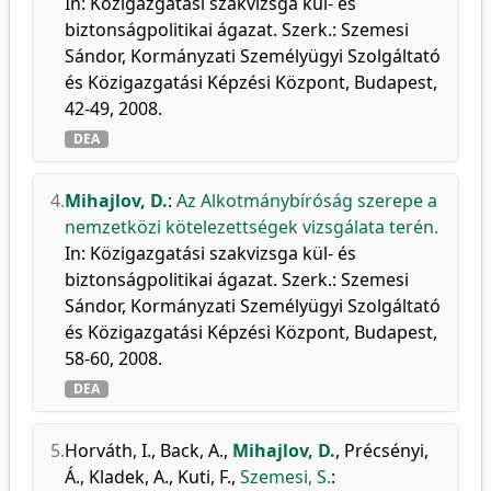
In: Közigazgatási szakvizsga kül- és
biztonságpolitikai ágazat. Szerk.: Szemesi
Sándor, Kormányzati Személyügyi Szolgáltató
és Közigazgatási Képzési Központ, Budapest,
42-49, 2008.
DEA
4.
Mihajlov, D.
:
Az Alkotmánybíróság szerepe a
nemzetközi kötelezettségek vizsgálata terén.
In: Közigazgatási szakvizsga kül- és
biztonságpolitikai ágazat. Szerk.: Szemesi
Sándor, Kormányzati Személyügyi Szolgáltató
és Közigazgatási Képzési Központ, Budapest,
58-60, 2008.
DEA
5.
Horváth, I.
,
Back, A.
,
Mihajlov, D.
,
Précsényi,
Á.
,
Kladek, A.
,
Kuti, F.
,
Szemesi, S.
: