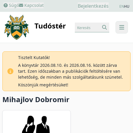
Súgó
Kapcsolat
Bejelentkezés
EN
HU
Tudóstér
Keresés
menu
Tisztelt Kutatók!
A könyvtár 2026.08.10. és 2026.08.16. között zárva
tart. Ezen időszakban a publikációk feltöltésére van
lehetőség, de minden más szolgáltatásunk szünetel.
Köszönjük megértésüket!
Mihajlov Dobromir