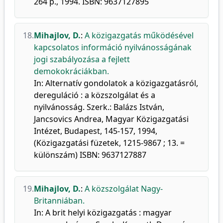
264 p., 1994. ISBN: 9637127895
18.
Mihajlov, D.
:
A közigazgatás működésével
kapcsolatos információ nyilvánosságának
jogi szabályozása a fejlett
demokokráciákban.
In: Alternatív gondolatok a közigazgatásról,
dereguláció : a közszolgálat és a
nyilvánosság. Szerk.: Balázs István,
Jancsovics Andrea, Magyar Közigazgatási
Intézet, Budapest, 145-157, 1994,
(Közigazgatási füzetek, 1215-9867 ; 13. =
különszám) ISBN: 9637127887
19.
Mihajlov, D.
:
A közszolgálat Nagy-
Britanniában.
In: A brit helyi közigazgatás : magyar