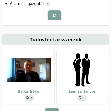
Állam és igazgatás
1
Tudóstér társszerzők
Balázs István
Szemesi Sándor
7
1