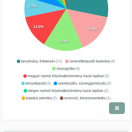
7.7%
12.8%
15.4%
15.4%
tanulmány, értekezés
(11)
ismeretterjesztő kiadvány
(6)
monográfia
(6)
magyar nyelvű folyóiratközlemény hazai lapban
(5)
könyvfejezet
(3)
szerkesztés, szöveggondozás
(3)
idegen nyelvű folyóiratközlemény hazai lapban
(2)
kutatási jelentés
(2)
recenzió, könyvismertetés
(1)