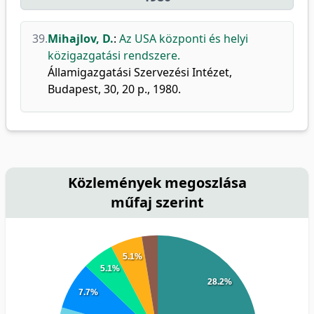
39.
Mihajlov, D.
:
Az USA központi és helyi
közigazgatási rendszere.
Államigazgatási Szervezési Intézet,
Budapest, 30, 20 p., 1980.
Közlemények megoszlása
műfaj szerint
5.1%
5.1%
28.2%
7.7%