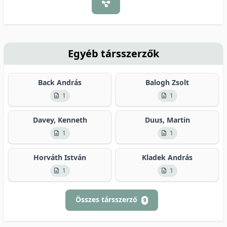
Egyéb társszerzők
Back András
Balogh Zsolt
1
1
Davey, Kenneth
Duus, Martin
1
1
Horváth István
Kladek András
1
1
Összes társszerző
9