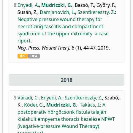
8.
Enyedi, A.
,
Mudriczki, G.
,
Bazsó, T.
,
Győry, F.
,
Susán, Z.
,
Damjanovich, L.
,
Szentkereszty, Z.
:
Negative pressure wound therapy for
necrotizing fasciitis and compartment
syndrome of the upper extremity: a case
riport.
Neg. Press. Wound Ther J.
6 (1), 44-47, 2019.
doi
DEA
2018
9.
Váradi, C.
,
Enyedi, A.
,
Szentkereszty, Z.
,
Szabó,
K.
,
Kóder, G.
,
Mudriczki, G.
,
Takács, I.
:
A
postoperativ hörgőcsonk fistula talaján
kialakult empyema thoracis kezelése NPWT
(Negative-pressure Wound Therapy)