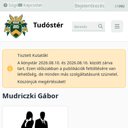
Súgó
Kapcsolat
Bejelentkezés
EN
HU
Tudóstér
Keresés
menu
Tisztelt Kutatók!
A könyvtár 2026.08.10. és 2026.08.16. között zárva
tart. Ezen időszakban a publikációk feltöltésére van
lehetőség, de minden más szolgáltatásunk szünetel.
Köszönjük megértésüket!
Mudriczki Gábor