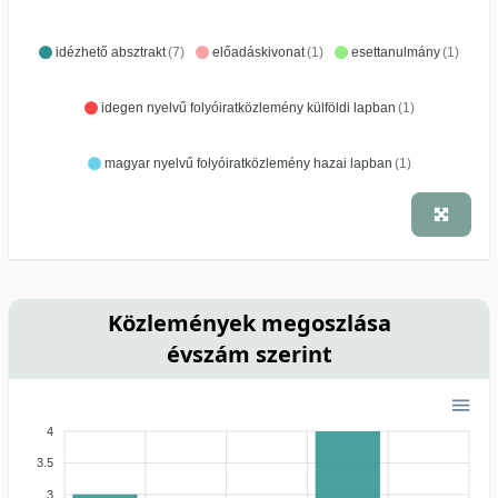
idézhető absztrakt
(7)
előadáskivonat
(1)
esettanulmány
(1)
idegen nyelvű folyóiratközlemény külföldi lapban
(1)
magyar nyelvű folyóiratközlemény hazai lapban
(1)
Közlemények megoszlása
évszám szerint
4
3.5
3