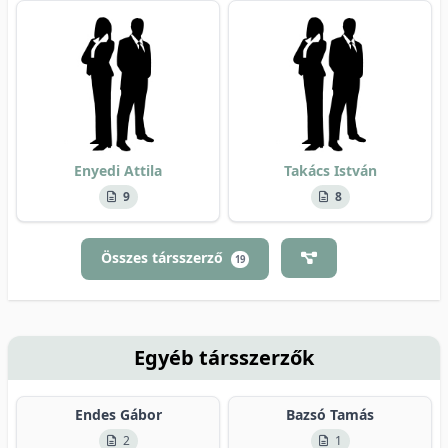
Enyedi Attila
Takács István
9
8
Összes társszerző
19
Egyéb társszerzők
Endes Gábor
Bazsó Tamás
2
1