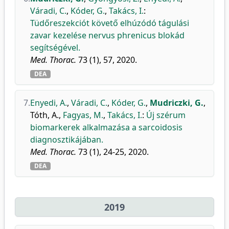
Váradi, C.
,
Kóder, G.
,
Takács, I.
:
Tüdőreszekciót követő elhúzódó tágulási
zavar kezelése nervus phrenicus blokád
segítségével.
Med. Thorac.
73 (1), 57, 2020.
DEA
7.
Enyedi, A.
,
Váradi, C.
,
Kóder, G.
,
Mudriczki, G.
,
Tóth, A.
,
Fagyas, M.
,
Takács, I.
:
Új szérum
biomarkerek alkalmazása a sarcoidosis
diagnosztikájában.
Med. Thorac.
73 (1), 24-25, 2020.
DEA
2019