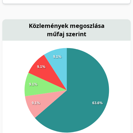
Közlemények megoszlása
műfaj szerint
9.1%
9.1%
9.1%
9.1%
63.6%