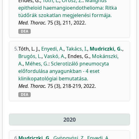
Endes, G.
,
Tóth, L.
,
Orosz, Z.
:
Malignus
epitheloid haemangioendothelioma: Ritka
tüdőrák szokatlan megjelenési formája.
Med. Thorac.
75 (3), 211, 2022.
DEA
5.
Tóth, L. J.
,
Enyedi, A.
,
Takács, I.
,
Mudriczki, G.
,
Brugós, L.
,
Vaskó, A.
,
Endes, G.
,
Mokánszki,
A.
,
Méhes, G.
:
Sclerotizáló pneumocyta
előfordulása anyagunkban - 4 eset
klinikopatológiai bemutatása.
Med. Thorac.
75 (3), 218-219, 2022.
DEA
2020
6.
Mudriczki, G.
,
Gyöngyösi, Z.
,
Enyedi, A.
,