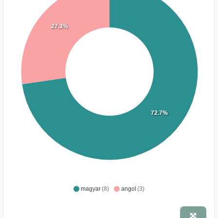
27.3%
72.7%
magyar
(8)
angol
(3)