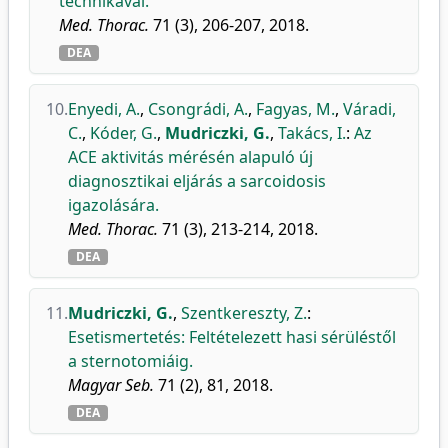
technikával.
Med. Thorac.
71 (3), 206-207, 2018.
DEA
10.
Enyedi, A.
,
Csongrádi, A.
,
Fagyas, M.
,
Váradi,
C.
,
Kóder, G.
,
Mudriczki, G.
,
Takács, I.
:
Az
ACE aktivitás mérésén alapuló új
diagnosztikai eljárás a sarcoidosis
igazolására.
Med. Thorac.
71 (3), 213-214, 2018.
DEA
11.
Mudriczki, G.
,
Szentkereszty, Z.
:
Esetismertetés: Feltételezett hasi sérüléstől
a sternotomiáig.
Magyar Seb.
71 (2), 81, 2018.
DEA