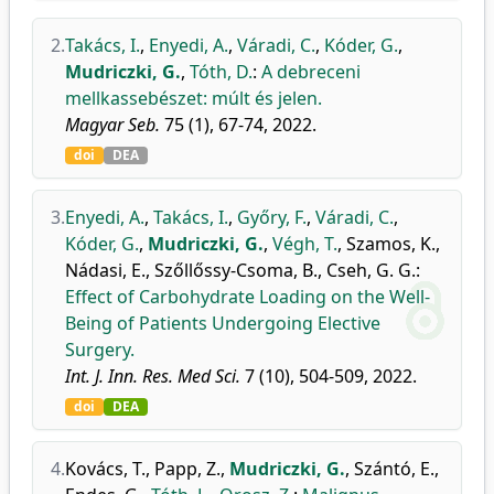
2.
Takács, I.
,
Enyedi, A.
,
Váradi, C.
,
Kóder, G.
,
Mudriczki, G.
,
Tóth, D.
:
A debreceni
mellkassebészet: múlt és jelen.
Magyar Seb.
75 (1), 67-74, 2022.
doi
DEA
3.
Enyedi, A.
,
Takács, I.
,
Győry, F.
,
Váradi, C.
,
Kóder, G.
,
Mudriczki, G.
,
Végh, T.
,
Szamos, K.
,
Nádasi, E.
,
Szőllőssy-Csoma, B.
,
Cseh, G. G.
:
Effect of Carbohydrate Loading on the Well-
Being of Patients Undergoing Elective
Surgery.
Int. J. Inn. Res. Med Sci.
7 (10), 504-509, 2022.
doi
DEA
4.
Kovács, T.
,
Papp, Z.
,
Mudriczki, G.
,
Szántó, E.
,