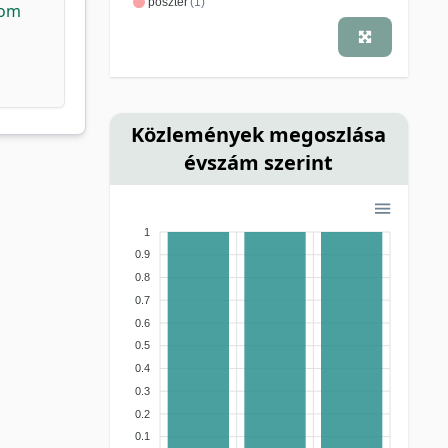
poszter
(1)
rom
Közlemények megoszlása
évszám szerint
1
0.9
0.8
0.7
0.6
0.5
0.4
0.3
0.2
0.1