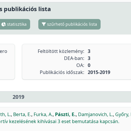
s publikációs lista
statisztika
szűrhető publikációs lista
tero
Feltöltött közlemény:
3
DEA-ban:
3
OA:
0
Publikációs időszak:
2015-2019
2019
th, L.
,
Berta, E.
,
Furka, A.
,
Pászti, E.
,
Damjanovich, L.
,
Győry, 
rtív kezelésének kihívásai 3 eset bemutatása kapcsán.