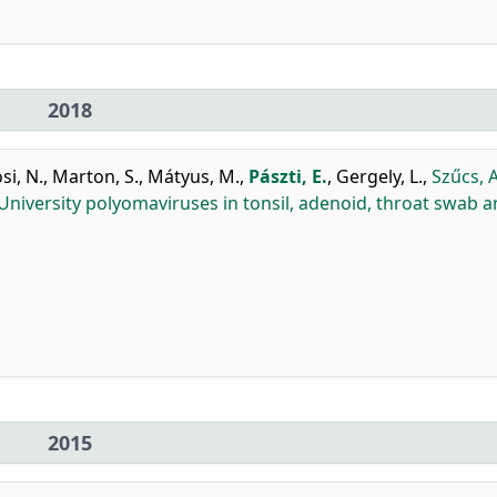
2018
si, N.
,
Marton, S.
,
Mátyus, M.
,
Pászti, E.
,
Gergely, L.
,
Szűcs, A
University polyomaviruses in tonsil, adenoid, throat swab 
2015