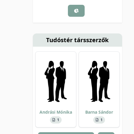
Tudóstér társszerzők
Andrási Mónika
Barna Sándor
1
1