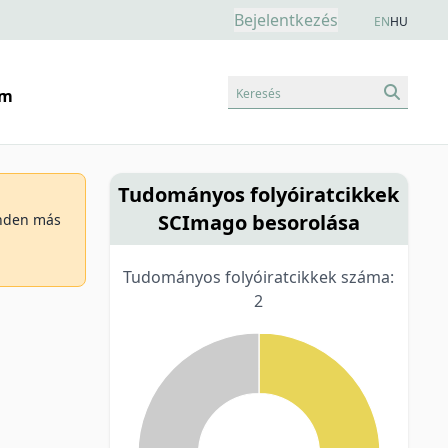
Bejelentkezés
EN
HU
Keresés
am
Tudományos folyóiratcikkek
SCImago besorolása
minden más
Tudományos folyóiratcikkek száma:
2