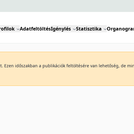
rofilok
Adatfeltöltés
Igénylés
Statisztika
Organogr
art. Ezen időszakban a publikációk feltöltésére van lehetőség, de 