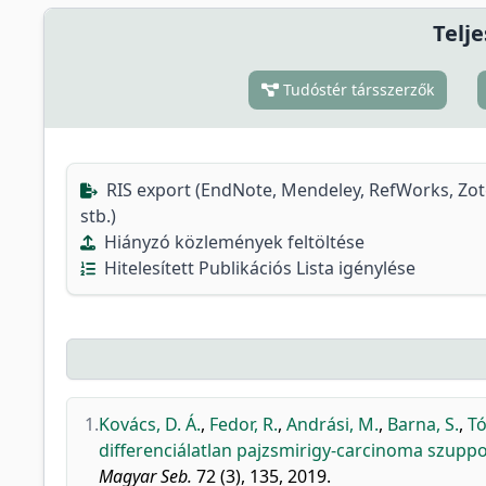
Telje
Tudóstér társszerzők
RIS export (EndNote, Mendeley, RefWorks, Zo
stb.)
Hiányzó közlemények feltöltése
Hitelesített Publikációs Lista igénylése
1.
Kovács, D. Á.
,
Fedor, R.
,
Andrási, M.
,
Barna, S.
,
Tó
differenciálatlan pajzsmirigy-carcinoma szuppo
Magyar Seb.
72 (3), 135, 2019.