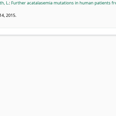
h, L.
:
Further acatalasemia mutations in human patients f
14, 2015.