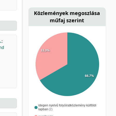
Közlemények megoszlása
műfaj szerint
.
:
and
33.3%
66.7%
idegen nyelvű folyóiratközlemény külföldi
lapban
(2)