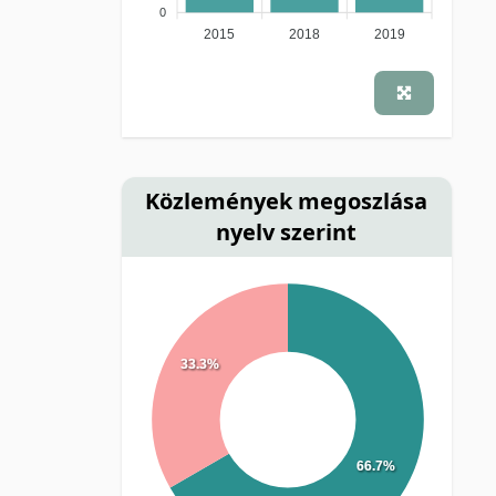
0
2015
2018
2019
Közlemények megoszlása
nyelv szerint
33.3%
66.7%