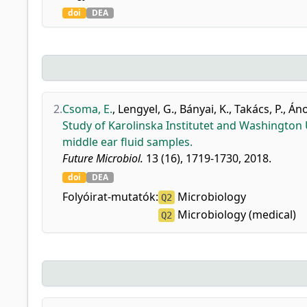
doi
DEA
2.
Csoma, E.
,
Lengyel, G.
,
Bányai, K.
,
Takács, P.
,
Áno
Study of Karolinska Institutet and Washington 
middle ear fluid samples.
Future Microbiol.
13 (16), 1719-1730, 2018.
doi
DEA
Folyóirat-mutatók:
Microbiology
Q2
Microbiology (medical)
Q2