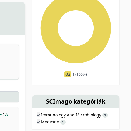
Q2
1 (100%)
SCImago kategóriák
F.
:
A
Immunology and Microbiology
1
Medicine
1