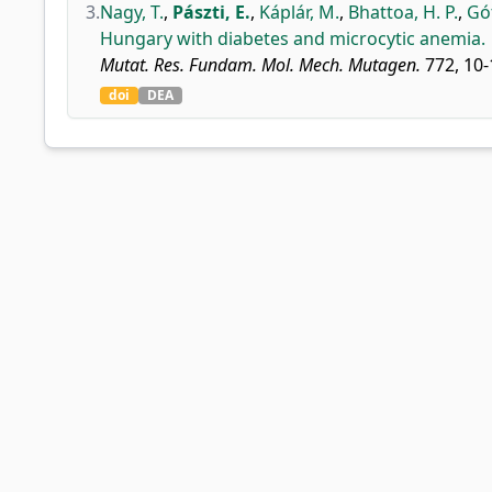
3.
Nagy, T.
,
Pászti, E.
,
Káplár, M.
,
Bhattoa, H. P.
,
Gót
Hungary with diabetes and microcytic anemia.
Mutat. Res. Fundam. Mol. Mech. Mutagen.
772, 10-
doi
DEA