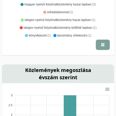
magyar nyelvű folyóiratközlemény hazai lapban
(3)
előadáskivonat
(1)
idegen nyelvű folyóiratközlemény hazai lapban
(1)
idegen nyelvű folyóiratközlemény külföldi lapban
(1)
könyvfejezet
(1)
tanulmány, értekezés
(1)
Közlemények megoszlása
évszám szerint
3
2.5
2