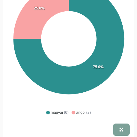
25.0%
75.0%
magyar
(6)
angol
(2)