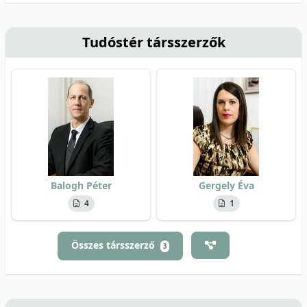
Tudóstér társszerzők
Balogh Péter
Gergely Éva
4
1
Összes társszerző
3