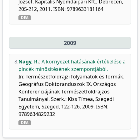
József, Kapitális Nyomdaipari Kft., Debrecen,
205-212, 2011. ISBN: 9789633181164
DEA
2009
8.
Nagy, R.
:
A környezet hatásának értékelése a
pincék minősítésének szempontjából.
In: Természetföldrajzi folyamatok és formák.
Geográfus Doktoranduszok IX. Országos
Konferenciájának Természetföldrajzos
Tanulmányai. Szerk.: Kiss Tímea, Szegedi
Egyetem, Szeged, 122-126, 2009. ISBN:
9789634829232
DEA