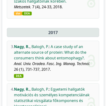
szakos hallgatóinak körében.
Metszetek.
7 (4), 24-33, 2018.
doi
DEA
2017
3.
Nagy, R.
,
Balogh, P.
:
A case study of an
alternate source of protein: What do the
consumers think about entomophagy?.
Anal. Univ. Oradea. Fasc. Ing. Manag. Technol.
26 (1), 731-737, 2017.
DEA
4.
Nagy, R.
,
Balogh, P.
:
Egyetemi hallgatók
motivációs és személyes kompetenciáinak
statisztikai vizsgálata főkomponens és