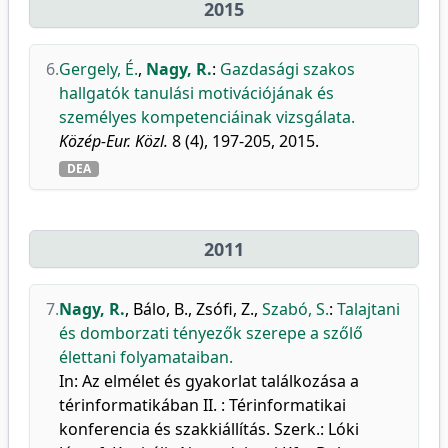
2015
6.
Gergely, É.
,
Nagy, R.
:
Gazdasági szakos
hallgatók tanulási motivációjának és
személyes kompetenciáinak vizsgálata.
Közép-Eur. Közl.
8 (4), 197-205, 2015.
DEA
2011
7.
Nagy, R.
,
Bálo, B.
,
Zsófi, Z.
,
Szabó, S.
:
Talajtani
és domborzati tényezők szerepe a szőlő
élettani folyamataiban.
In: Az elmélet és gyakorlat találkozása a
térinformatikában II. : Térinformatikai
konferencia és szakkiállítás. Szerk.: Lóki