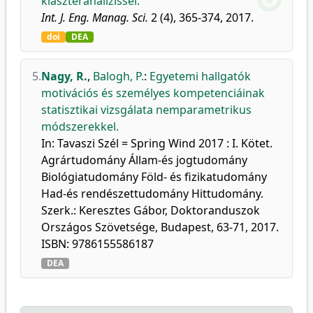
klaszteranalízissel.
Int. J. Eng. Manag. Sci.
2 (4), 365-374, 2017.
doi
DEA
5.
Nagy, R.
,
Balogh, P.
:
Egyetemi hallgatók
motivációs és személyes kompetenciáinak
statisztikai vizsgálata nemparametrikus
módszerekkel.
In: Tavaszi Szél = Spring Wind 2017 : I. Kötet.
Agrártudomány Állam-és jogtudomány
Biológiatudomány Föld- és fizikatudomány
Had-és rendészettudomány Hittudomány.
Szerk.: Keresztes Gábor, Doktoranduszok
Országos Szövetsége, Budapest, 63-71, 2017.
ISBN: 9786155586187
DEA