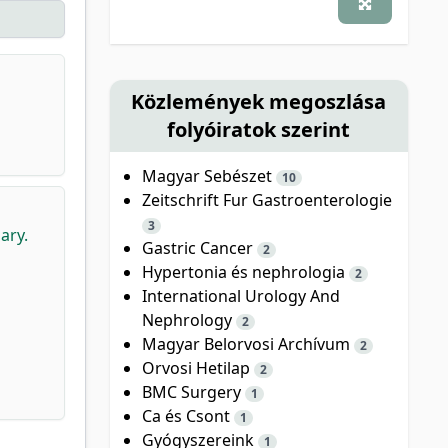
Közlemények megoszlása
folyóiratok szerint
Magyar Sebészet
10
Zeitschrift Fur Gastroenterologie
3
ary.
Gastric Cancer
2
Hypertonia és nephrologia
2
International Urology And
Nephrology
2
Magyar Belorvosi Archívum
2
Orvosi Hetilap
2
BMC Surgery
1
Ca és Csont
1
Gyógyszereink
1