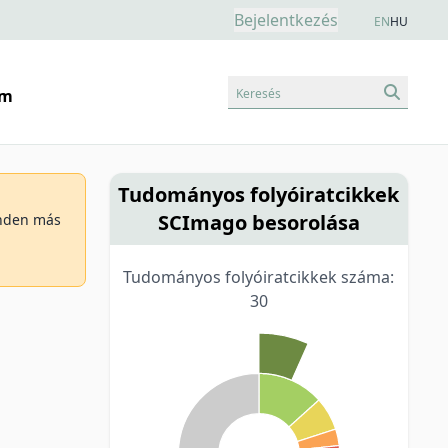
Bejelentkezés
EN
HU
Keresés
am
Tudományos folyóiratcikkek
SCImago besorolása
minden más
Tudományos folyóiratcikkek száma:
30