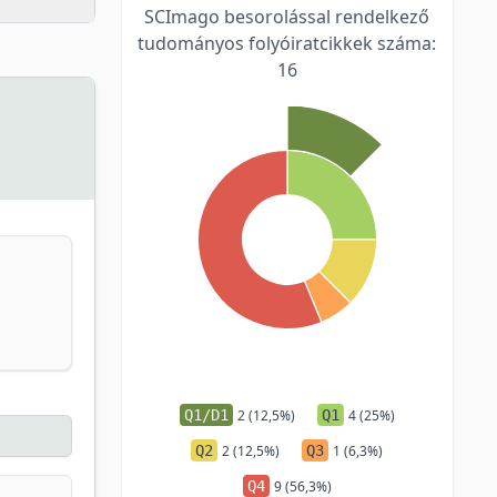
SCImago besorolással rendelkező
tudományos folyóiratcikkek száma:
16
Q1/D1
2 (12,5%)
Q1
4 (25%)
Q2
2 (12,5%)
Q3
1 (6,3%)
Q4
9 (56,3%)