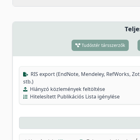
Telje
Tudóstér társszerzők
RIS export (EndNote, Mendeley, RefWorks, Zo
stb.)
Hiányzó közlemények feltöltése
Hitelesített Publikációs Lista igénylése