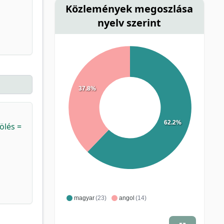
Közlemények megoszlása
nyelv szerint
37.8%
62.2%
ölés =
magyar
(23)
angol
(14)