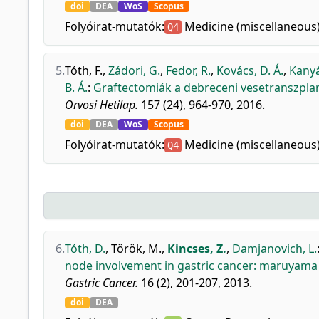
doi
DEA
WoS
Scopus
Folyóirat-mutatók:
Medicine (miscellaneous
Q4
5.
Tóth, F.
,
Zádori, G.
,
Fedor, R.
,
Kovács, D. Á.
,
Kanyá
B. Á.
:
Graftectomiák a debreceni vesetranszpl
Orvosi Hetilap.
157 (24), 964-970, 2016.
doi
DEA
WoS
Scopus
Folyóirat-mutatók:
Medicine (miscellaneous
Q4
6.
Tóth, D.
,
Török, M.
,
Kincses, Z.
,
Damjanovich, L.
node involvement in gastric cancer: maruyama
Gastric Cancer.
16 (2), 201-207, 2013.
doi
DEA