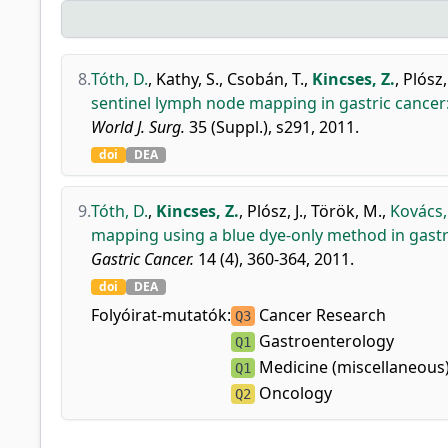
8.
Tóth, D.
,
Kathy, S.
,
Csobán, T.
,
Kincses, Z.
,
Plósz, 
sentinel lymph node mapping in gastric cancer
World J. Surg.
35 (Suppl.), s291, 2011.
doi
DEA
9.
Tóth, D.
,
Kincses, Z.
,
Plósz, J.
,
Török, M.
,
Kovács, 
mapping using a blue dye-only method in gastr
Gastric Cancer.
14 (4), 360-364, 2011.
doi
DEA
Folyóirat-mutatók:
Cancer Research
Q3
Gastroenterology
Q1
Medicine (miscellaneous
Q1
Oncology
Q2