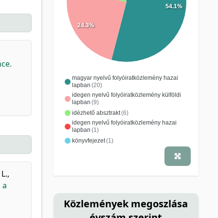
54.1%
24.3%
nce.
magyar nyelvű folyóiratközlemény hazai
lapban
(20)
idegen nyelvű folyóiratközlemény külföldi
lapban
(9)
idézhető absztrakt
(6)
idegen nyelvű folyóiratközlemény hazai
lapban
(1)
könyvfejezet
(1)
L.
,
 a
Közlemények megoszlása
évszám szerint