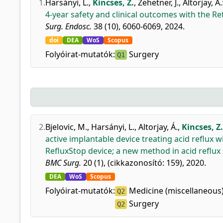
1.
Harsányi, L.
,
Kincses, Z.
,
Zehetner, J.
,
Altorjay, Á.
4-year safety and clinical outcomes with the Re
Surg. Endosc.
38 (10), 6060-6069, 2024.
doi
DEA
WoS
Scopus
Folyóirat-mutatók:
Surgery
Q1
2.
Bjelovic, M.
,
Harsányi, L.
,
Altorjay, Á.
,
Kincses, Z.
active implantable device treating acid reflux 
RefluxStop device; a new method in acid reflux
BMC Surg.
20 (1), (cikkazonosító: 159), 2020.
DEA
WoS
Scopus
Folyóirat-mutatók:
Medicine (miscellaneous
Q2
Surgery
Q2