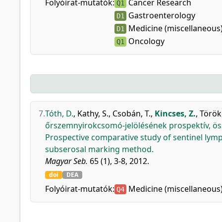
Folyóirat-mutatók:
Cancer Research
Q1
Gastroenterology
D1
Medicine (miscellaneous
D1
Oncology
Q1
7.
Tóth, D.
,
Kathy, S.
,
Csobán, T.
,
Kincses, Z.
,
Török
őrszemnyirokcsomó-jelölésének prospektív, öss
Prospective comparative study of sentinel lym
subserosal marking method.
Magyar Seb.
65 (1), 3-8, 2012.
doi
DEA
Folyóirat-mutatók:
Medicine (miscellaneous
Q4