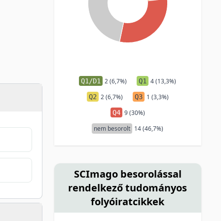
Q1/D1
2 (6,7%)
Q1
4 (13,3%)
Q2
2 (6,7%)
Q3
1 (3,3%)
Q4
9 (30%)
nem besorolt
14 (46,7%)
SCImago besorolással
rendelkező tudományos
folyóiratcikkek