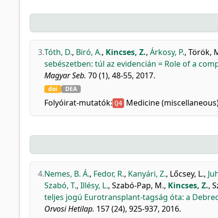
3.
Tóth, D.
,
Biró, A.
,
Kincses, Z.
,
Árkosy, P.
,
Török, 
sebészetben: túl az evidencián = Role of a com
Magyar Seb.
70 (1), 48-55, 2017.
doi
DEA
Folyóirat-mutatók:
Medicine (miscellaneous
Q4
4.
Nemes, B. Á.
,
Fedor, R.
,
Kanyári, Z.
,
Lőcsey, L.
,
Juh
Szabó, T.
,
Illésy, L.
,
Szabó-Pap, M.
,
Kincses, Z.
,
S
teljes jogú Eurotransplant-tagság óta: a Debre
Orvosi Hetilap.
157 (24), 925-937, 2016.