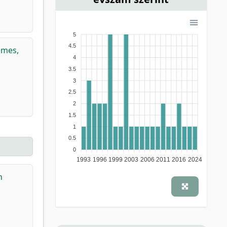
5
4.5
mes,
4
3.5
3
2.5
2
1.5
1
0.5
0
1993
1996
1999
2003
2006
2011
2016
2024
h