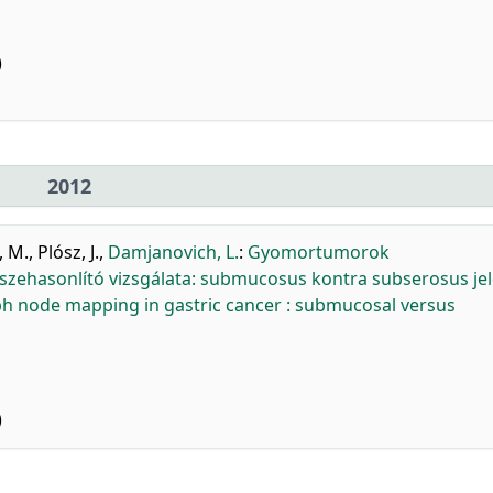
)
2012
, M.
,
Plósz, J.
,
Damjanovich, L.
:
Gyomortumorok
zehasonlító vizsgálata: submucosus kontra subserosus jel
ph node mapping in gastric cancer : submucosal versus
)