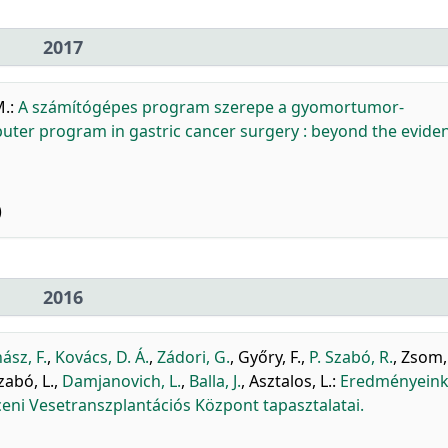
2017
M.
:
A számítógépes program szerepe a gyomortumor-
puter program in gastric cancer surgery : beyond the evide
)
2016
ász, F.
,
Kovács, D. Á.
,
Zádori, G.
,
Győry, F.
,
P. Szabó, R.
,
Zsom, 
zabó, L.
,
Damjanovich, L.
,
Balla, J.
,
Asztalos, L.
:
Eredményeink
ceni Vesetranszplantációs Központ tapasztalatai.