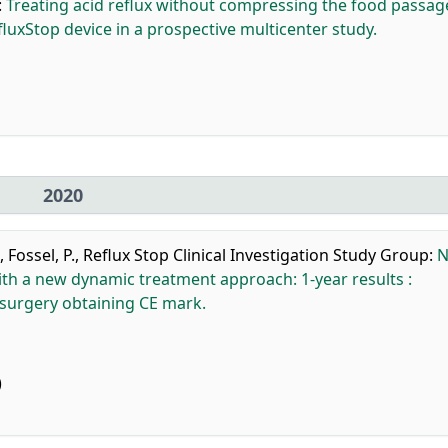
:
Treating acid reflux without compressing the food passa
fluxStop device in a prospective multicenter study.
2020
,
Fossel, P.
,
Reflux Stop Clinical Investigation Study Group
:
N
with a new dynamic treatment approach: 1-year results :
 surgery obtaining CE mark.
)