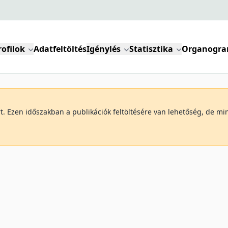
rofilok
Adatfeltöltés
Igénylés
Statisztika
Organogr
art. Ezen időszakban a publikációk feltöltésére van lehetőség, de 