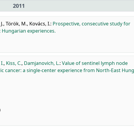
2011
J.
,
Török, M.
,
Kovács, I.
:
Prospective, consecutive study for
: Hungarian experiences.
I.
,
Kiss, C.
,
Damjanovich, L.
:
Value of sentinel lymph node
ic cancer: a single-center experience from North-East Hung
)