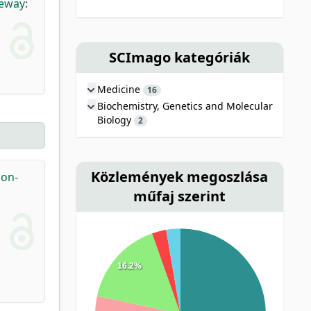
geway:
SCImago kategóriák
Medicine
16
Biochemistry, Genetics and Molecular
Biology
2
Közlemények megoszlása
on-
műfaj szerint
16.2%