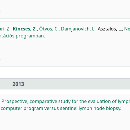
)
ri, Z.
,
Kincses, Z.
,
Ötvös, C.
,
Damjanovich, L.
,
Asztalos, L.
,
Ne
antációs programban.
)
2013
:
Prospective, comparative study for the evaluation of lymp
 computer program versus sentinel lymph node biopsy.