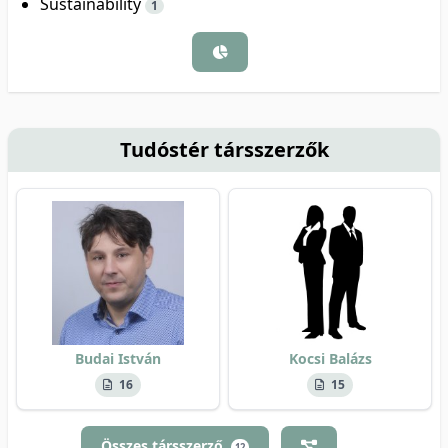
Sustainability
1
Tudóstér társszerzők
Budai István
Kocsi Balázs
16
15
Összes társszerző
12