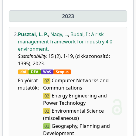
2023
2.
Pusztai, L. P.
,
Nagy, L.
,
Budai, I.
:
A risk
management framework for industry 4.0
environment.
Sustainability.
15 (2), 1-19, (cikkazonosító:
1395), 2023.
doi
DEA
WoS
Scopus
Folyóirat-
Computer Networks and
Q2
mutatók:
Communications
Energy Engineering and
Q2
Power Technology
Environmental Science
Q2
(miscellaneous)
Geography, Planning and
Q1
Development