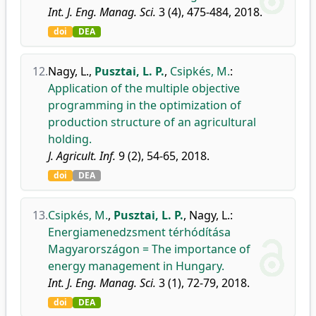
Int. J. Eng. Manag. Sci.
3 (4), 475-484, 2018.
doi
DEA
12.
Nagy, L.
,
Pusztai, L. P.
,
Csipkés, M.
:
Application of the multiple objective
programming in the optimization of
production structure of an agricultural
holding.
J. Agricult. Inf.
9 (2), 54-65, 2018.
doi
DEA
13.
Csipkés, M.
,
Pusztai, L. P.
,
Nagy, L.
:
Energiamenedzsment térhódítása
Magyarországon = The importance of
energy management in Hungary.
Int. J. Eng. Manag. Sci.
3 (1), 72-79, 2018.
doi
DEA