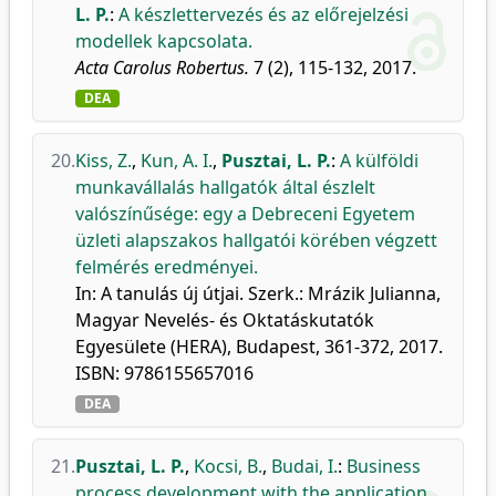
L. P.
:
A készlettervezés és az előrejelzési
modellek kapcsolata.
Acta Carolus Robertus.
7 (2), 115-132, 2017.
DEA
20.
Kiss, Z.
,
Kun, A. I.
,
Pusztai, L. P.
:
A külföldi
munkavállalás hallgatók által észlelt
valószínűsége: egy a Debreceni Egyetem
üzleti alapszakos hallgatói körében végzett
felmérés eredményei.
In: A tanulás új útjai. Szerk.: Mrázik Julianna,
Magyar Nevelés- és Oktatáskutatók
Egyesülete (HERA), Budapest, 361-372, 2017.
ISBN: 9786155657016
DEA
21.
Pusztai, L. P.
,
Kocsi, B.
,
Budai, I.
:
Business
process development with the application