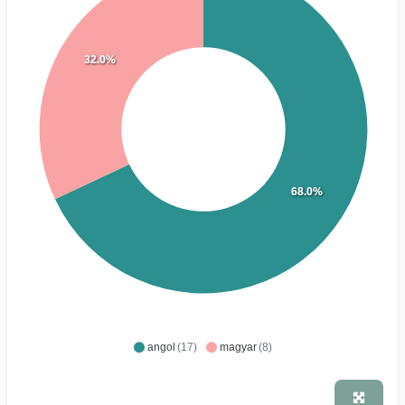
32.0%
68.0%
angol
(17)
magyar
(8)