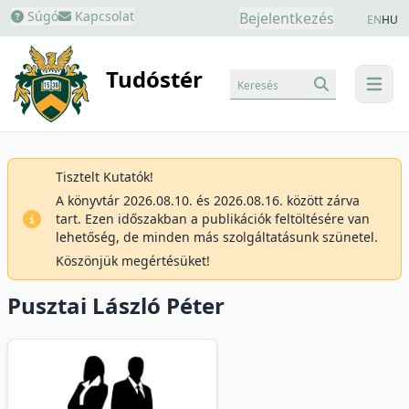
Súgó
Kapcsolat
Bejelentkezés
EN
HU
Tudóstér
Keresés
menu
Tisztelt Kutatók!
A könyvtár 2026.08.10. és 2026.08.16. között zárva
tart. Ezen időszakban a publikációk feltöltésére van
lehetőség, de minden más szolgáltatásunk szünetel.
Köszönjük megértésüket!
Pusztai László Péter