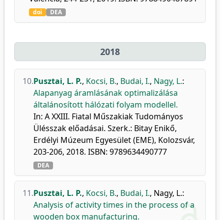
doi
DEA
2018
10.
Pusztai, L. P.
,
Kocsi, B.
,
Budai, I.
,
Nagy, L.
:
Alapanyag áramlásának optimalizálása
általánosított hálózati folyam modellel.
In: A XXIII. Fiatal Műszakiak Tudományos
Ülésszak előadásai. Szerk.: Bitay Enikő,
Erdélyi Múzeum Egyesület (EME), Kolozsvár,
203-206, 2018. ISBN: 9789634490777
DEA
11.
Pusztai, L. P.
,
Kocsi, B.
,
Budai, I.
,
Nagy, L.
:
Analysis of activity times in the process of a
wooden box manufacturing.