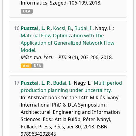
Informatics, Szeged, 106-109, 2018.
DEA
16.
Pusztai, L. P.
,
Kocsi, B.
,
Budai, I.
,
Nagy, L.
:
Material Flow Optimization with The
Application of Generalized Network Flow
Model.
Műsz. tud. közl. = PTS.
9 (1), 203-206, 2018.
doi
DEA
17.
Pusztai, L. P.
,
Budai, I.
,
Nagy, L.
:
Multi period
production planning under uncertainty.
In: Abstract book for the 14th Miklós Iványi
International PhD & DLA Symposium :
Architectural, Engineering and Information
Sciences. Eds.: Attila Fülöp, Péter Iványi,
Pollack Press, Pécs, aer 80, 2018. ISBN:
9789634292845