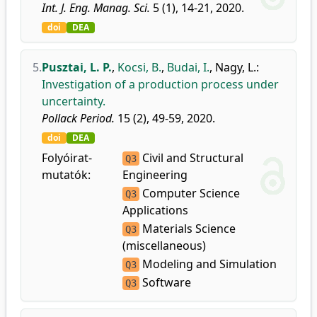
Int. J. Eng. Manag. Sci.
5 (1), 14-21, 2020.
doi
DEA
5.
Pusztai, L. P.
,
Kocsi, B.
,
Budai, I.
,
Nagy, L.
:
Investigation of a production process under
uncertainty.
Pollack Period.
15 (2), 49-59, 2020.
doi
DEA
Folyóirat-
Civil and Structural
Q3
mutatók:
Engineering
Computer Science
Q3
Applications
Materials Science
Q3
(miscellaneous)
Modeling and Simulation
Q3
Software
Q3