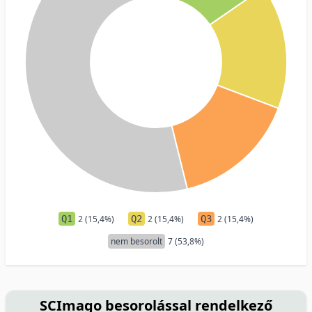
Q1
2 (15,4%)
Q2
2 (15,4%)
Q3
2 (15,4%)
nem besorolt
7 (53,8%)
SCImago besorolással rendelkező