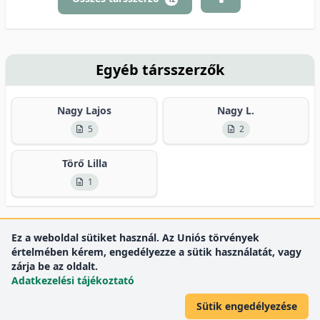
Egyéb társszerzők
Nagy Lajos
Nagy L.
5
2
Törő Lilla
1
Ez a weboldal sütiket használ. Az Uniós törvények
értelmében kérem, engedélyezze a sütik használatát, vagy
zárja be az oldalt.
Adatkezelési tájékoztató
Sütik engedélyezése
DEENK
Debreceni Egyetem
© 2012 Debreceni Egyetem