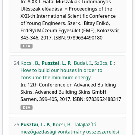
In: A XXII. Fiatal Műszakiak Tudományos
Ülésszak előadásai = Proceedings of the
XXII-th International Scientific Conference
of Young Engineers. Szerk.: Bitay Enikő,
Erdélyi Múzeum Egyesület (EME), Kolozsvár,
343-346, 2017. ISBN: 9789634490180
DEA
24.
Kocsi, B.
,
Pusztai, L. P.
,
Budai, I.
,
Szűcs, E.
:
How to build our houses in order to
consume the minimum energy.
In: 12th Conference on Advanced Building
Skins, Advanced Building Skins GmbH,
Sarnen, 399-405, 2017. ISBN: 9783952488317
DEA
25.
Pusztai, L. P.
,
Kocsi, B.
:
Talajlazító
mezőgazdasági vontatmány összeszerelési