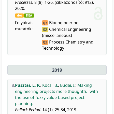
Processes.
8 (8), 1-26, (cikkazonosító: 912),
2020.
doi
DEA
Folyóirat-
Bioengineering
Q3
mutatók:
Chemical Engineering
Q2
(miscellaneous)
Process Chemistry and
Q3
Technology
2019
8.
Pusztai, L. P.
,
Kocsi, B.
,
Budai, I.
:
Making
engineering projects more thoughtful with
the use of fuzzy value-based project
planning.
Pollack Period.
14 (1), 25-34, 2019.