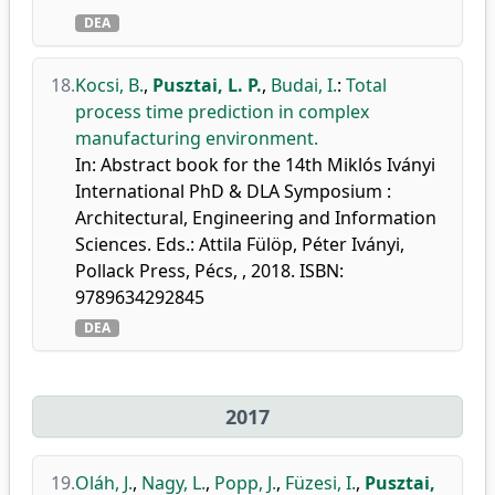
DEA
18.
Kocsi, B.
,
Pusztai, L. P.
,
Budai, I.
:
Total
process time prediction in complex
manufacturing environment.
In: Abstract book for the 14th Miklós Iványi
International PhD & DLA Symposium :
Architectural, Engineering and Information
Sciences. Eds.: Attila Fülöp, Péter Iványi,
Pollack Press, Pécs, , 2018. ISBN:
9789634292845
DEA
2017
19.
Oláh, J.
,
Nagy, L.
,
Popp, J.
,
Füzesi, I.
,
Pusztai,