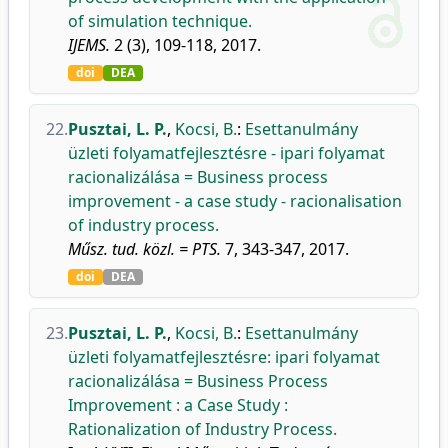
of simulation technique.
IJEMS.
2 (3), 109-118, 2017.
doi
DEA
22.
Pusztai, L. P.
,
Kocsi, B.
:
Esettanulmány
üzleti folyamatfejlesztésre - ipari folyamat
racionalizálása = Business process
improvement - a case study - racionalisation
of industry process.
Műsz. tud. közl. = PTS.
7, 343-347, 2017.
doi
DEA
23.
Pusztai, L. P.
,
Kocsi, B.
:
Esettanulmány
üzleti folyamatfejlesztésre: ipari folyamat
racionalizálása = Business Process
Improvement : a Case Study :
Rationalization of Industry Process.