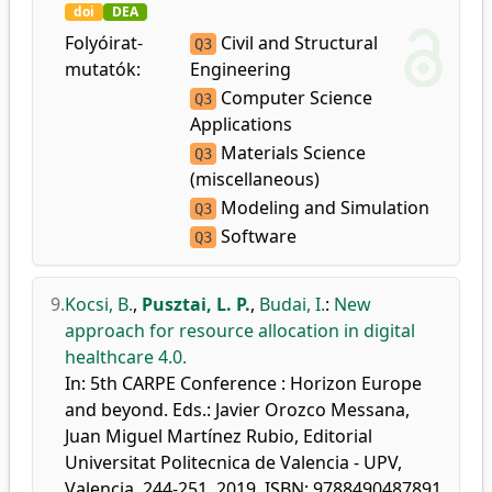
doi
DEA
Folyóirat-
Civil and Structural
Q3
mutatók:
Engineering
Computer Science
Q3
Applications
Materials Science
Q3
(miscellaneous)
Modeling and Simulation
Q3
Software
Q3
9.
Kocsi, B.
,
Pusztai, L. P.
,
Budai, I.
:
New
approach for resource allocation in digital
healthcare 4.0.
In: 5th CARPE Conference : Horizon Europe
and beyond. Eds.: Javier Orozco Messana,
Juan Miguel Martínez Rubio, Editorial
Universitat Politecnica de Valencia - UPV,
Valencia, 244-251, 2019. ISBN: 9788490487891