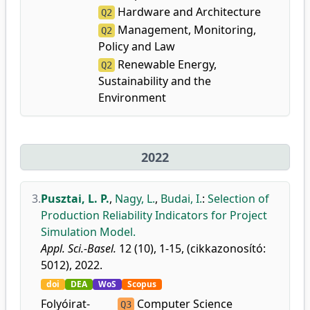
Hardware and Architecture
Q2
Management, Monitoring,
Q2
Policy and Law
Renewable Energy,
Q2
Sustainability and the
Environment
2022
3.
Pusztai, L. P.
,
Nagy, L.
,
Budai, I.
:
Selection of
Production Reliability Indicators for Project
Simulation Model.
Appl. Sci.-Basel.
12 (10), 1-15, (cikkazonosító:
5012), 2022.
doi
DEA
WoS
Scopus
Folyóirat-
Computer Science
Q3