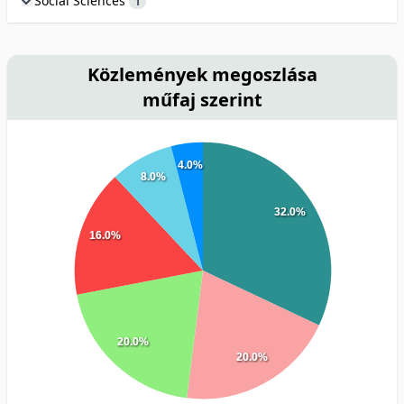
Social Sciences
1
Közlemények megoszlása
műfaj szerint
4.0%
8.0%
32.0%
16.0%
20.0%
20.0%