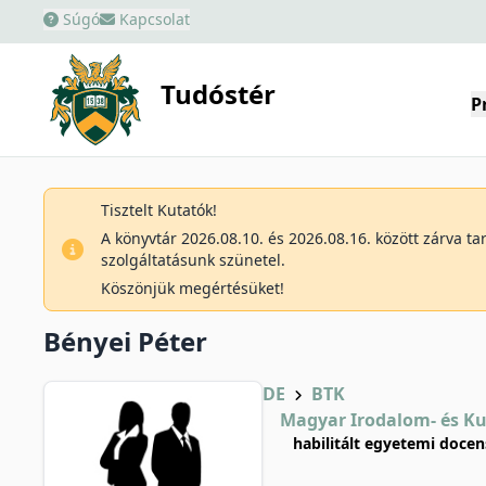
Súgó
Kapcsolat
Tudóstér
P
Tisztelt Kutatók!
A könyvtár 2026.08.10. és 2026.08.16. között zárva t
szolgáltatásunk szünetel.
Köszönjük megértésüket!
Bényei Péter
DE
BTK
Magyar Irodalom- és K
habilitált egyetemi docens