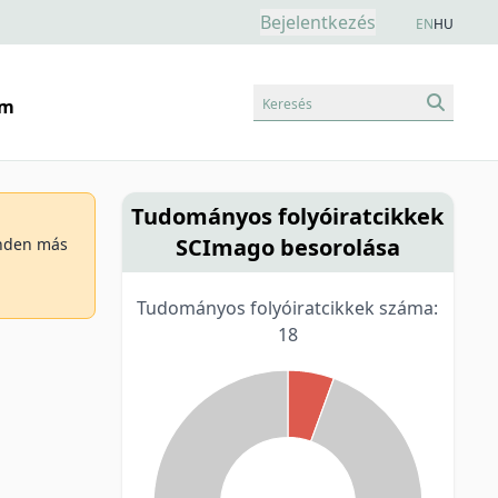
Bejelentkezés
EN
HU
Keresés
am
Tudományos folyóiratcikkek
SCImago besorolása
minden más
Tudományos folyóiratcikkek száma:
18