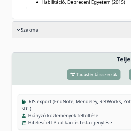
Habilitáció, Debreceni Egyetem (2015)
Szakma
Telje
Tudóstér társszerzők
RIS export (EndNote, Mendeley, RefWorks, Zo
stb.)
Hiányzó közlemények feltöltése
Hitelesített Publikációs Lista igénylése