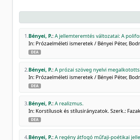
1.
Bényei, P.
:
A jellemteremtés változatai: A poli
In: Prózaelméleti ismeretek / Bényei Péter, Bo
DEA
2.
Bényei, P.
:
A prózai szöveg nyelvi megalkotott
In: Prózaelméleti ismeretek / Bényei Péter, Bo
DEA
3.
Bényei, P.
:
A realizmus.
In: Korstílusok és stílusirányzatok. Szerk.: F
DEA
4.
Bényei, P.
:
A regény átfogó műfaji-poétikai jell