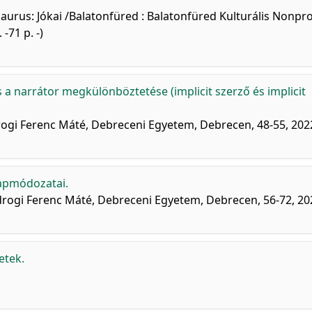
aurus: Jókai /Balatonfüred : Balatonfüred Kulturális Nonpro
-71 p. -)
és a narrátor megkülönböztetése (implicit szerző és implicit
drogi Ferenc Máté, Debreceni Egyetem, Debrecen, 48-55, 202
lapmódozatai.
odrogi Ferenc Máté, Debreceni Egyetem, Debrecen, 56-72, 20
etek.