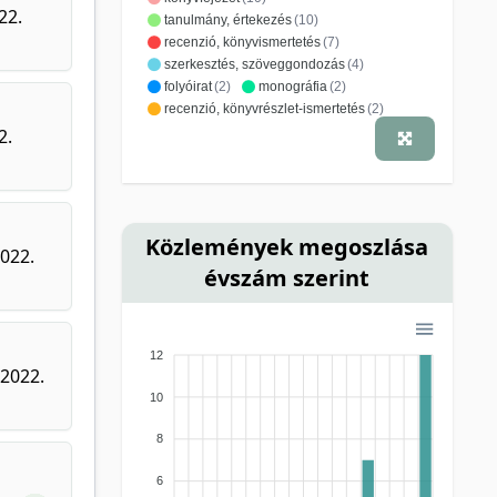
22.
tanulmány, értekezés
(10)
recenzió, könyvismertetés
(7)
szerkesztés, szöveggondozás
(4)
folyóirat
(2)
monográfia
(2)
recenzió, könyvrészlet-ismertetés
(2)
forráskiadás
(1)
2.
idegen nyelvű folyóiratközlemény hazai
lapban
(1)
idegen nyelvű folyóiratközlemény külföldi
lapban
(1)
kritika
(1)
Közlemények megoszlása
magyar nyelvű folyóiratközlemény külföldi
2022.
lapban
(1)
évszám szerint
szerkesztői levél
(1)
tankönyv
(1)
tanulmánygyűjtemény
(1)
12
 2022.
10
8
6