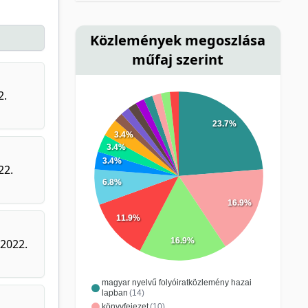
Közlemények megoszlása
műfaj szerint
2.
23.7%
3.4%
3.4%
3.4%
22.
6.8%
16.9%
11.9%
16.9%
 2022.
magyar nyelvű folyóiratközlemény hazai
lapban
(14)
könyvfejezet
(10)