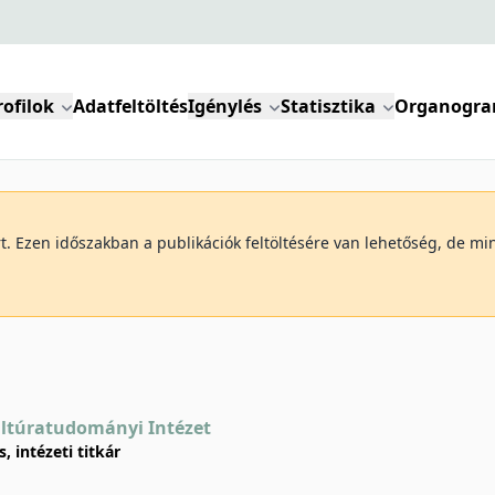
rofilok
Adatfeltöltés
Igénylés
Statisztika
Organogr
art. Ezen időszakban a publikációk feltöltésére van lehetőség, de 
ultúratudományi Intézet
, intézeti titkár