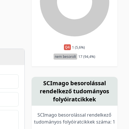
Q4
1 (5,6%)
nem besorolt
17 (94,4%)
SCImago besorolással
rendelkező tudományos
folyóiratcikkek
SCImago besorolással rendelkező
tudományos folyóiratcikkek száma: 1