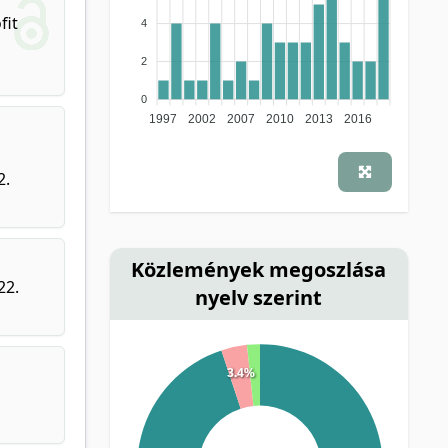
fit
4
2
0
1997
2002
2007
2010
2013
2016
2.
Közlemények megoszlása
22.
nyelv szerint
3.4%