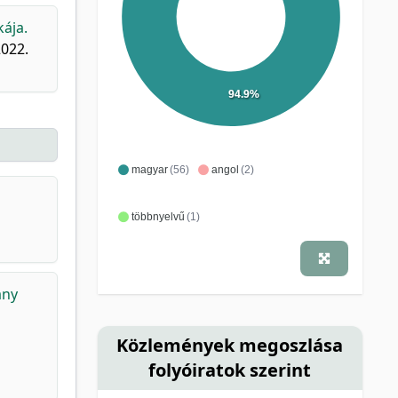
kája.
2022.
94.9%
magyar
(56)
angol
(2)
többnyelvű
(1)
any
Közlemények megoszlása
folyóiratok szerint