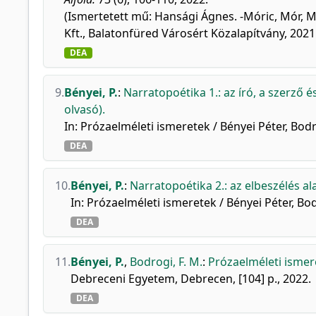
(Ismertetett mű: Hansági Ágnes. -Móric, Mór, M
Kft., Balatonfüred Városért Közalapítvány, 2021. 
DEA
9.
Bényei, P.
:
Narratopoétika 1.: az író, a szerző 
olvasó).
In: Prózaelméleti ismeretek / Bényei Péter, Bo
DEA
10.
Bényei, P.
:
Narratopoétika 2.: az elbeszélés a
In: Prózaelméleti ismeretek / Bényei Péter, B
DEA
11.
Bényei, P.
,
Bodrogi, F. M.
:
Prózaelméleti ismer
Debreceni Egyetem, Debrecen, [104] p., 2022.
DEA