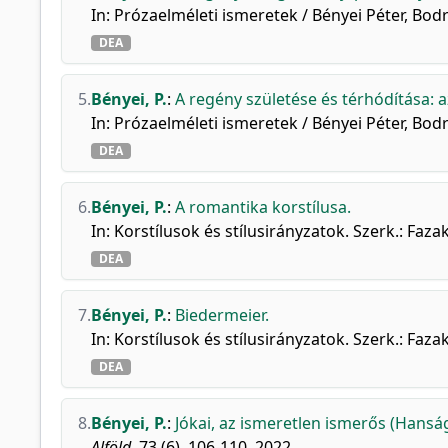
In: Prózaelméleti ismeretek / Bényei Péter, Bo
DEA
5.
Bényei, P.
:
A regény születése és térhódítása: 
In: Prózaelméleti ismeretek / Bényei Péter, Bo
DEA
6.
Bényei, P.
:
A romantika korstílusa.
In: Korstílusok és stílusirányzatok. Szerk.: F
DEA
7.
Bényei, P.
:
Biedermeier.
In: Korstílusok és stílusirányzatok. Szerk.: F
DEA
8.
Bényei, P.
:
Jókai, az ismeretlen ismerős (Hanság
Alföld.
73 (6), 106-110, 2022.