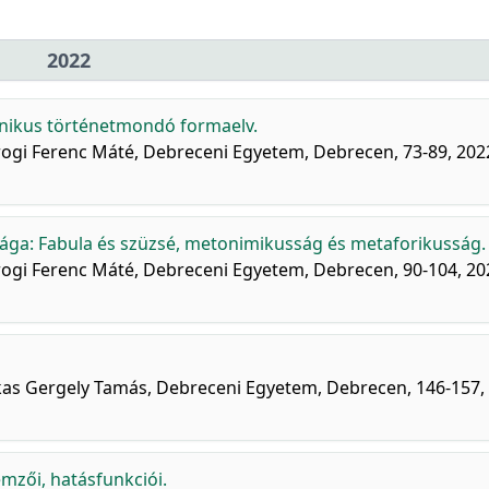
2022
fonikus történetmondó formaelv.
drogi Ferenc Máté, Debreceni Egyetem, Debrecen, 73-89, 202
sága: Fabula és szüzsé, metonimikusság és metaforikusság.
drogi Ferenc Máté, Debreceni Egyetem, Debrecen, 90-104, 20
azakas Gergely Tamás, Debreceni Egyetem, Debrecen, 146-157,
emzői, hatásfunkciói.