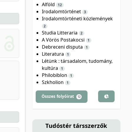
Alföld
12
Irodalomtörténet
3
Irodalomtörténeti közlemények
2
Studia Litteraria
2
A Vörös Postakocsi
1
Debreceni disputa
1
Literatura
1
Létünk : társadalom, tudomány,
kultúra
1
Philobiblon
1
Szkholion
1
Összes folyóirat
12
Tudóstér társszerzők