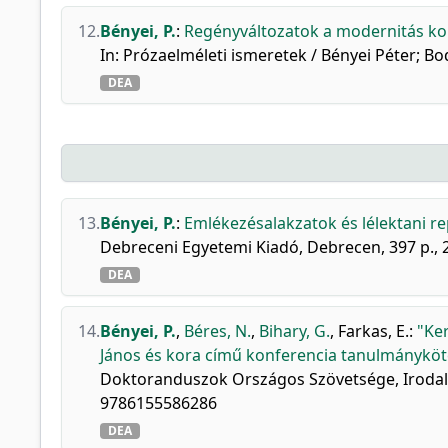
12.
Bényei, P.
:
Regényváltozatok a modernitás korá
In: Prózaelméleti ismeretek / Bényei Péter; B
DEA
13.
Bényei, P.
:
Emlékezésalakzatok és lélektani re
Debreceni Egyetemi Kiadó, Debrecen, 397 p.,
DEA
14.
Bényei, P.
,
Béres, N.
,
Bihary, G.
,
Farkas, E.
:
"Ker
János és kora című konferencia tanulmányköt
Doktoranduszok Országos Szövetsége, Irodalo
9786155586286
DEA