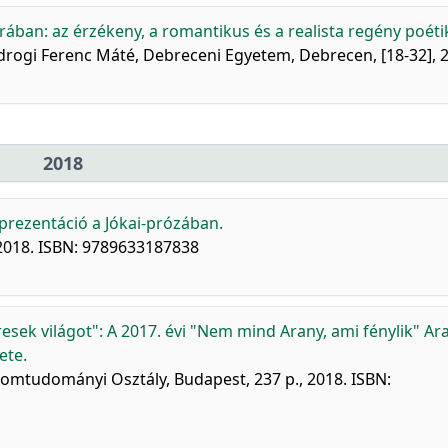
ban: az érzékeny, a romantikus és a realista regény poéti
odrogi Ferenc Máté, Debreceni Egyetem, Debrecen, [18-32], 
2018
prezentáció a Jókai-prózában.
 2018. ISBN: 9789633187838
esek világot": A 2017. évi "Nem mind Arany, ami fénylik" Ar
ete.
mtudományi Osztály, Budapest, 237 p., 2018. ISBN: