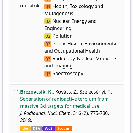
mutatók:
Health, Toxicology and
Q3
Mutagenesis
Nuclear Energy and
Q2
Engineering
Pollution
Q2
Public Health, Environmental
Q3
and Occupational Health
Radiology, Nuclear Medicine
Q3
and Imaging
Spectroscopy
Q3
11.
Brezovcsik, K.
,
Kovács, Z.
,
Szelecsényi, F.
:
Separation of radioactive terbium from
massive Gd targets for medical use.
J. Radioanal. Nucl. Chem.
316 (2), 775-780,
2018.
doi
DEA
WoS
Scopus