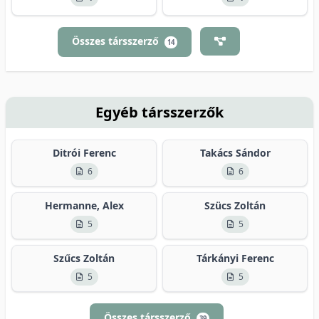
Összes társszerző
14
Egyéb társszerzők
Ditrói Ferenc
Takács Sándor
6
6
Hermanne, Alex
Szücs Zoltán
5
5
Szűcs Zoltán
Tárkányi Ferenc
5
5
Összes társszerző
39