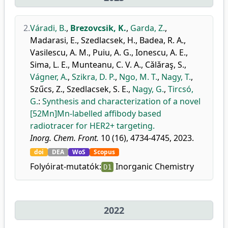
2.
Váradi, B.
,
Brezovcsik, K.
,
Garda, Z.
,
Madarasi, E.
,
Szedlacsek, H.
,
Badea, R. A.
,
Vasilescu, A. M.
,
Puiu, A. G.
,
Ionescu, A. E.
,
Sima, L. E.
,
Munteanu, C. V. A.
,
Cǎlǎraş, S.
,
Vágner, A.
,
Szikra, D. P.
,
Ngo, M. T.
,
Nagy, T.
,
Szűcs, Z.
,
Szedlacsek, S. E.
,
Nagy, G.
,
Tircsó,
G.
:
Synthesis and characterization of a novel
[52Mn]Mn-labelled affibody based
radiotracer for HER2+ targeting.
Inorg. Chem. Front.
10 (16), 4734-4745, 2023.
doi
DEA
WoS
Scopus
Folyóirat-mutatók:
Inorganic Chemistry
D1
2022