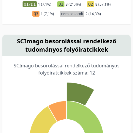
Q1/D1
1 (7,1%)
Q1
3 (21,4%)
Q2
8 (57,1%)
Q3
1 (7,1%)
nem besorolt
2 (14,3%)
SCImago besorolással rendelkező
tudományos folyóiratcikkek
SCImago besorolással rendelkező tudományos
folyóiratcikkek száma: 12