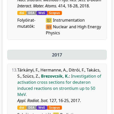
Interact. Mater. Atoms.
414, 18-28, 2018.
doi
DEA
WoS
Scopus
Folyóirat-
Instrumentation
Q2
mutatók:
Nuclear and High Energy
Q3
Physics
2017
13.
Tárkányi, F.
,
Hermanne, A.
,
Ditrói, F.
,
Takács,
S.
,
Szücs, Z.
,
Brezovcsik, K.
:
Investigation of
activation cross sections for deuteron
induced reactions on strontium up to 50
MeV.
Appl. Radiat. Isot.
127, 16-25, 2017.
doi
DEA
WoS
Scopus