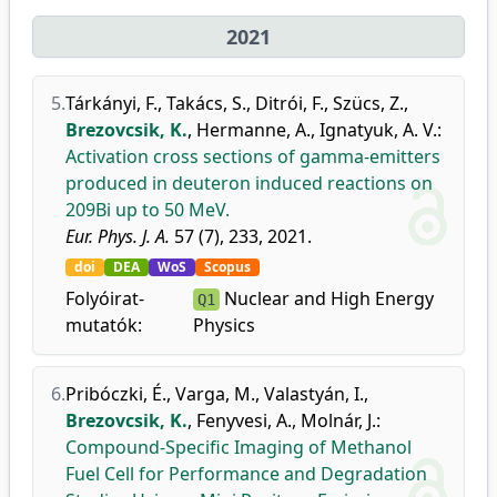
2021
5.
Tárkányi, F.
,
Takács, S.
,
Ditrói, F.
,
Szücs, Z.
,
Brezovcsik, K.
,
Hermanne, A.
,
Ignatyuk, A. V.
:
Activation cross sections of gamma-emitters
produced in deuteron induced reactions on
209Bi up to 50 MeV.
Eur. Phys. J. A.
57 (7), 233, 2021.
doi
DEA
WoS
Scopus
Folyóirat-
Nuclear and High Energy
Q1
mutatók:
Physics
6.
Pribóczki, É.
,
Varga, M.
,
Valastyán, I.
,
Brezovcsik, K.
,
Fenyvesi, A.
,
Molnár, J.
:
Compound-Specific Imaging of Methanol
Fuel Cell for Performance and Degradation