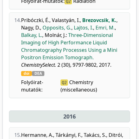
Folyóirat-mutatók:
Radiation
Q2
14.
Pribóczki, É.
,
Valastyán, I.
,
Brezovcsik, K.
,
Nagy, D.
,
Opposits, G.
,
Lajtos, I.
,
Emri, M.
,
Balkay, L.
,
Molnár, J.
:
Three-Dimensional
Imaging of High Performance Liquid
Chromatography Processes Using a Mini
Positron Emission Tomograph.
ChemistrySelect.
2 (30), 9797-9802, 2017.
doi
DEA
Folyóirat-
Chemistry
Q2
mutatók:
(miscellaneous)
2016
15.
Hermanne, A.
,
Tárkányi, F.
,
Takács, S.
,
Ditrói,