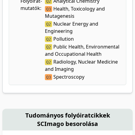
Folyóirat-
Analytical Chemistry
Q2
mutatók:
Health, Toxicology and
Q3
Mutagenesis
Nuclear Energy and
Q2
Engineering
Pollution
Q2
Public Health, Environmental
Q2
and Occupational Health
Radiology, Nuclear Medicine
Q2
and Imaging
Spectroscopy
Q3
Tudományos folyóiratcikkek
SCImago besorolása