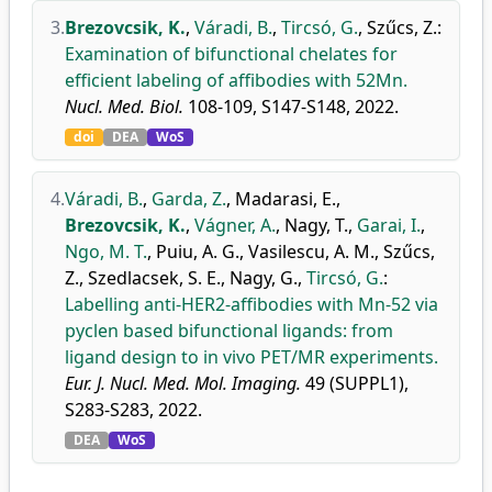
3.
Brezovcsik, K.
,
Váradi, B.
,
Tircsó, G.
,
Szűcs, Z.
:
Examination of bifunctional chelates for
efficient labeling of affibodies with 52Mn.
Nucl. Med. Biol.
108-109, S147-S148, 2022.
doi
DEA
WoS
4.
Váradi, B.
,
Garda, Z.
,
Madarasi, E.
,
Brezovcsik, K.
,
Vágner, A.
,
Nagy, T.
,
Garai, I.
,
Ngo, M. T.
,
Puiu, A. G.
,
Vasilescu, A. M.
,
Szűcs,
Z.
,
Szedlacsek, S. E.
,
Nagy, G.
,
Tircsó, G.
:
Labelling anti-HER2-affibodies with Mn-52 via
pyclen based bifunctional ligands: from
ligand design to in vivo PET/MR experiments.
Eur. J. Nucl. Med. Mol. Imaging.
49 (SUPPL1),
S283-S283, 2022.
DEA
WoS