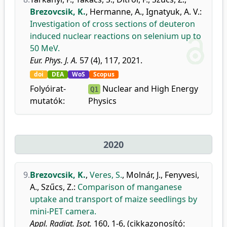
Brezovcsik, K.
,
Hermanne, A.
,
Ignatyuk, A. V.
:
Investigation of cross sections of deuteron
induced nuclear reactions on selenium up to
50 MeV.
Eur. Phys. J. A.
57 (4), 117, 2021.
doi
DEA
WoS
Scopus
Folyóirat-
Nuclear and High Energy
Q1
mutatók:
Physics
2020
9.
Brezovcsik, K.
,
Veres, S.
,
Molnár, J.
,
Fenyvesi,
A.
,
Szűcs, Z.
:
Comparison of manganese
uptake and transport of maize seedlings by
mini-PET camera.
Appl. Radiat. Isot.
160, 1-6, (cikkazonosító: