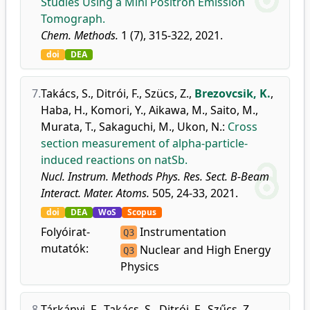
Studies Using a Mini Positron Emission
Tomograph.
Chem. Methods.
1 (7), 315-322, 2021.
doi
DEA
7.
Takács, S.
,
Ditrói, F.
,
Szücs, Z.
,
Brezovcsik, K.
,
Haba, H.
,
Komori, Y.
,
Aikawa, M.
,
Saito, M.
,
Murata, T.
,
Sakaguchi, M.
,
Ukon, N.
:
Cross
section measurement of alpha-particle-
induced reactions on natSb.
Nucl. Instrum. Methods Phys. Res. Sect. B-Beam
Interact. Mater. Atoms.
505, 24-33, 2021.
doi
DEA
WoS
Scopus
Folyóirat-
Instrumentation
Q3
mutatók:
Nuclear and High Energy
Q3
Physics
8.
Tárkányi, F.
,
Takács, S.
,
Ditrói, F.
,
Szűcs, Z.
,