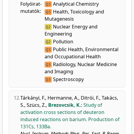
Folyóirat-
Analytical Chemistry
Q3
mutatók:
Health, Toxicology and
Q3
Mutagenesis
Nuclear Energy and
Q2
Engineering
Pollution
Q2
Public Health, Environmental
Q3
and Occupational Health
Radiology, Nuclear Medicine
Q3
and Imaging
Spectroscopy
Q3
12.
Tárkányi, F.
,
Hermanne, A.
,
Ditrói, F.
,
Takács,
S.
,
Szücs, Z.
,
Brezovcsik, K.
:
Study of
activation cross sections of deuteron
induced reactions on barium. Production of
131Cs, 133Ba.
Nucl. Instrum. Methods Phys. Res. Sect. B-Beam