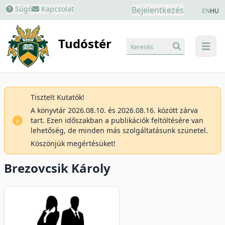
Súgó
Kapcsolat
Bejelentkezés
EN
HU
Tudóstér
Keresés
menu
Tisztelt Kutatók!
A könyvtár 2026.08.10. és 2026.08.16. között zárva
tart. Ezen időszakban a publikációk feltöltésére van
lehetőség, de minden más szolgáltatásunk szünetel.
Köszönjük megértésüket!
Brezovcsik Károly