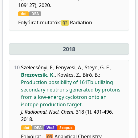
109127), 2020.
doi
DEA
Folyóirat-mutatók:
Radiation
Q2
2018
10.
Szelecsényi, F.
,
Fenyvesi, A.
,
Steyn, G. F.
,
Brezovcsik, K.
,
Kovács, Z.
,
Bíró, B.
:
Production possibility of 161Tb utilizing
secondary neutrons generated by protons
from a low-energy cyclotron onto an
isotope production target.
J. Radioanal. Nucl. Chem.
318 (1), 491-496,
2018.
doi
DEA
WoS
Scopus
Folyóirat-
Analytical Chemistry
Q3