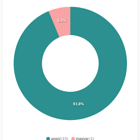
6.3%
93.8%
angol
(15)
magyar
(1)