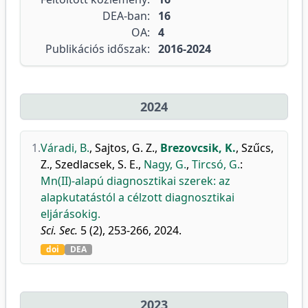
DEA-ban:
16
OA:
4
Publikációs időszak:
2016-2024
2024
1.
Váradi, B.
,
Sajtos, G. Z.
,
Brezovcsik, K.
,
Szűcs,
Z.
,
Szedlacsek, S. E.
,
Nagy, G.
,
Tircsó, G.
:
Mn(II)-alapú diagnosztikai szerek: az
alapkutatástól a célzott diagnosztikai
eljárásokig.
Sci. Sec.
5 (2), 253-266, 2024.
doi
DEA
2023