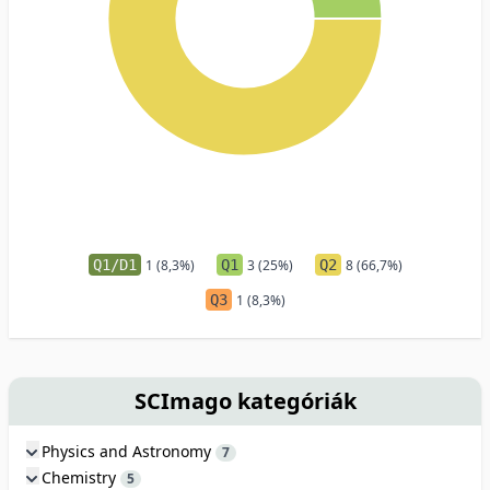
Q1/D1
1 (8,3%)
Q1
3 (25%)
Q2
8 (66,7%)
Q3
1 (8,3%)
SCImago kategóriák
Physics and Astronomy
7
Chemistry
5