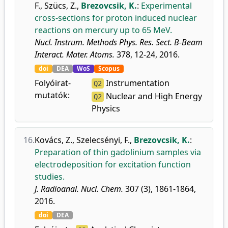
F.
,
Szücs, Z.
,
Brezovcsik, K.
:
Experimental
cross-sections for proton induced nuclear
reactions on mercury up to 65 MeV.
Nucl. Instrum. Methods Phys. Res. Sect. B-Beam
Interact. Mater. Atoms.
378, 12-24, 2016.
doi
DEA
WoS
Scopus
Folyóirat-
Instrumentation
Q2
mutatók:
Nuclear and High Energy
Q2
Physics
16.
Kovács, Z.
,
Szelecsényi, F.
,
Brezovcsik, K.
:
Preparation of thin gadolinium samples via
electrodeposition for excitation function
studies.
J. Radioanal. Nucl. Chem.
307 (3), 1861-1864,
2016.
doi
DEA