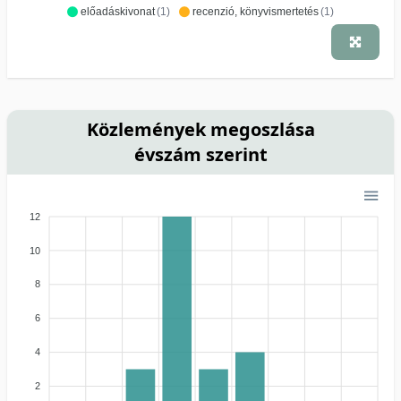
előadáskivonat
(1)
recenzió, könyvismertetés
(1)
Közlemények megoszlása
évszám szerint
12
10
8
6
4
2