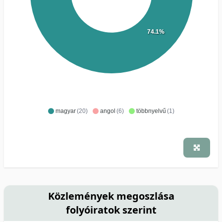
74.1%
magyar
(20)
angol
(6)
többnyelvű
(1)
Közlemények megoszlása
folyóiratok szerint