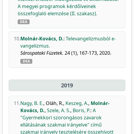
A megyei programok kérdőíveinek
összefoglaló elemzése (II. szakasz).
DEA
10.
Molnár-Kovács, D.
:
Televangelizmusból e-
vangelizmus.
Sárospataki Füzetek.
24 (1), 167-173, 2020.
DEA
2019
11.
Nagy, B. E.
,
Oláh, R.
,
Keszeg, A.
,
Molnár-
Kovács, D.
,
Szele, A. S.
,
Boris, P.
:
A
"Gyermekkori szorongásos zavarok
ellátásának szakmai irányelve" című
szakmai irányelv tesztelésére összehívott