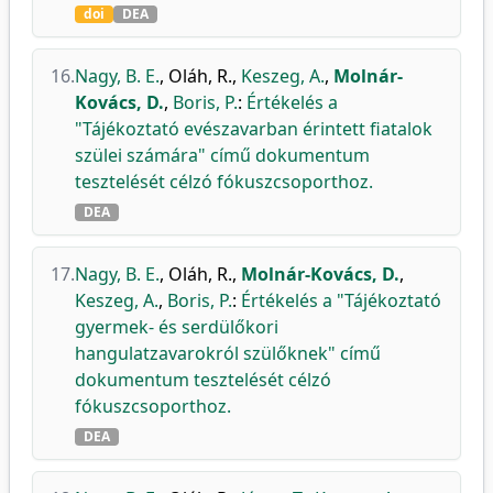
doi
DEA
16.
Nagy, B. E.
,
Oláh, R.
,
Keszeg, A.
,
Molnár-
Kovács, D.
,
Boris, P.
:
Értékelés a
"Tájékoztató evészavarban érintett fiatalok
szülei számára" című dokumentum
tesztelését célzó fókuszcsoporthoz.
DEA
17.
Nagy, B. E.
,
Oláh, R.
,
Molnár-Kovács, D.
,
Keszeg, A.
,
Boris, P.
:
Értékelés a "Tájékoztató
gyermek- és serdülőkori
hangulatzavarokról szülőknek" című
dokumentum tesztelését célzó
fókuszcsoporthoz.
DEA