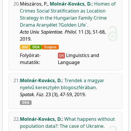
20.
Mészáros, P.
,
Molnár-Kovács, D.
:
Homes of
Crimes Social Stratification as Location
Strategy in the Hungarian Family Crime
Drama Aranyélet ?Golden Life`.
Acta Univ. Sapientiae. Philol.
11 (3), 51-68,
2019.
doi
DEA
Scopus
Folyóirat-
Linguistics and
Q4
mutatók:
Language
21.
Molnár-Kovács, D.
:
Trendek a magyar
nyelvű keresztyén blogoszférában.
Spatak. Füz.
23 (3), 47-59, 2019.
DEA
22.
Molnár-Kovács, D.
:
What happens without
population data?: The case of Ukraine.