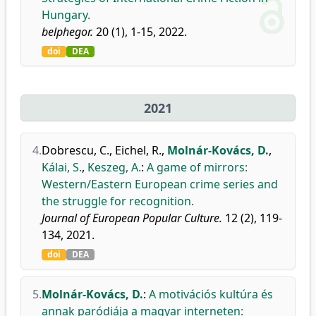
Hungary.
belphegor.
20 (1), 1-15, 2022.
doi
DEA
2021
4.
Dobrescu, C.
,
Eichel, R.
,
Molnár-Kovács, D.
,
Kálai, S.
,
Keszeg, A.
:
A game of mirrors:
Western/Eastern European crime series and
the struggle for recognition.
Journal of European Popular Culture.
12 (2), 119-
134, 2021.
doi
DEA
5.
Molnár-Kovács, D.
:
A motivációs kultúra és
annak paródiája a magyar interneten: