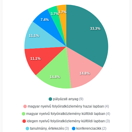
3.7%
3.7%
7.4%
33.3%
11.1%
11.1%
14.8%
14.8%
pályázati anyag
(9)
magyar nyelvű folyóiratközlemény hazai lapban
(4)
magyar nyelvű folyóiratközlemény külföldi lapban
(4)
idegen nyelvű folyóiratközlemény külföldi lapban
(3)
tanulmány, értekezés
(3)
konferenciacikk
(2)