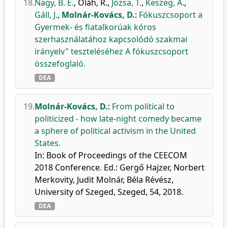
18.
Nagy, B. E.
,
Oláh, R.
,
Józsa, T.
,
Keszeg, A.
,
Gáll, J.
,
Molnár-Kovács, D.
:
Fókuszcsoport a
Gyermek- és fiatalkorúak kóros
szerhasználatához kapcsolódó szakmai
irányelv" teszteléséhez A fókuszcsoport
összefoglaló.
DEA
19.
Molnár-Kovács, D.
:
From political to
politicized - how late-night comedy became
a sphere of political activism in the United
States.
In: Book of Proceedings of the CEECOM
2018 Conference. Ed.: Gergő Hajzer, Norbert
Merkovity, Judit Molnár, Béla Révész,
University of Szeged, Szeged, 54, 2018.
DEA