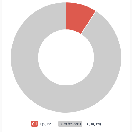
Q4
1 (9,1%)
nem besorolt
10 (90,9%)