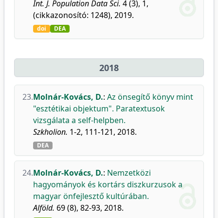
Int. J. Population Data Sci.
4 (3), 1,
(cikkazonosító: 1248), 2019.
doi
DEA
2018
23.
Molnár-Kovács, D.
:
Az önsegítő könyv mint
"esztétikai objektum". Paratextusok
vizsgálata a self-helpben.
Szkholion.
1-2, 111-121, 2018.
DEA
24.
Molnár-Kovács, D.
:
Nemzetközi
hagyományok és kortárs diszkurzusok a
magyar önfejlesztő kultúrában.
Alföld.
69 (8), 82-93, 2018.