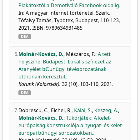
Plakátoktól a Demotiváló Facebook oldalig.
In: A magyar internet történetei. Szerk.:
Tófalvy Tamás, Typotex, Budapest, 110-123,
2021. ISBN: 9789634931485
DEA
6.
Molnár-Kovács, D.
,
Mészáros, P.
:
A tett
helyszíne: Budapest: Lokális színezet az
Aranyélet b©unügyi tévésorozatának
otthonain keresztül..
Korunk (Kolozsvár).
32 (10), 103-110, 2021.
DEA
7.
Dobrescu, C.
,
Eichel, R.
,
Kálai, S.
,
Keszeg, A.
,
Molnár-Kovács, D.
:
Tükörjáték: A kelet-
európaiság konstrukciója a nyugat- és kelet-
európai bűnügyi sorozatokban..