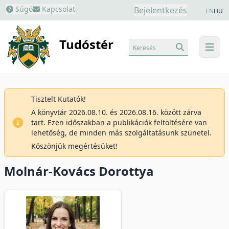
Súgó
Kapcsolat
Bejelentkezés
EN
HU
Tudóstér
Keresés
menu
Tisztelt Kutatók!
A könyvtár 2026.08.10. és 2026.08.16. között zárva
tart. Ezen időszakban a publikációk feltöltésére van
lehetőség, de minden más szolgáltatásunk szünetel.
Köszönjük megértésüket!
Molnár-Kovács Dorottya