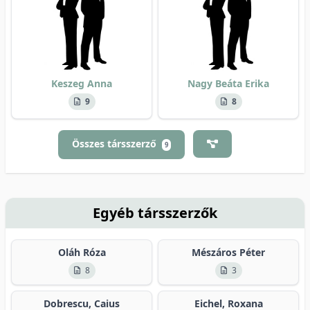
Keszeg Anna
Nagy Beáta Erika
9
8
Összes társszerző
9
Egyéb társszerzők
Oláh Róza
Mészáros Péter
8
3
Dobrescu, Caius
Eichel, Roxana