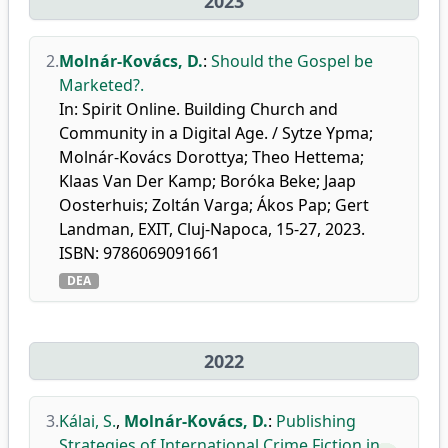
2023
2.
Molnár-Kovács, D.
:
Should the Gospel be
Marketed?.
In: Spirit Online. Building Church and
Community in a Digital Age. / Sytze Ypma;
Molnár-Kovács Dorottya; Theo Hettema;
Klaas Van Der Kamp; Boróka Beke; Jaap
Oosterhuis; Zoltán Varga; Ákos Pap; Gert
Landman, EXIT, Cluj-Napoca, 15-27, 2023.
ISBN: 9786069091661
DEA
2022
3.
Kálai, S.
,
Molnár-Kovács, D.
:
Publishing
Strategies of International Crime Fiction in