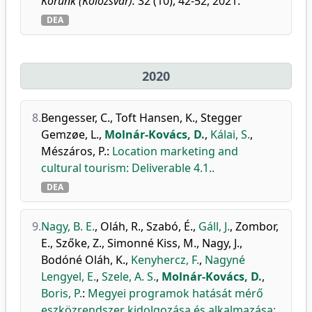
Korunk (Kolozsvár).
32 (10), 42-52, 2021.
DEA
2020
8.
Bengesser, C.
,
Toft Hansen, K.
,
Stegger
Gemzøe, L.
,
Molnár-Kovács, D.
,
Kálai, S.
,
Mészáros, P.
:
Location marketing and
cultural tourism: Deliverable 4.1..
DEA
9.
Nagy, B. E.
,
Oláh, R.
,
Szabó, É.
,
Gáll, J.
,
Zombor,
E.
,
Szőke, Z.
,
Simonné Kiss, M.
,
Nagy, J.
,
Bodóné Oláh, K.
,
Kenyhercz, F.
,
Nagyné
Lengyel, E.
,
Szele, A. S.
,
Molnár-Kovács, D.
,
Boris, P.
:
Megyei programok hatását mérő
eszközrendszer kidolgozása és alkalmazása: