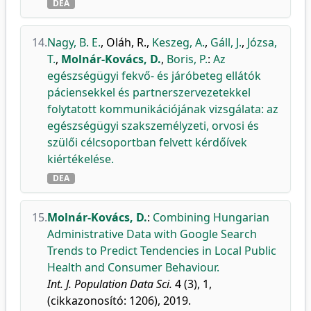
DEA
14.
Nagy, B. E.
,
Oláh, R.
,
Keszeg, A.
,
Gáll, J.
,
Józsa,
T.
,
Molnár-Kovács, D.
,
Boris, P.
:
Az
egészségügyi fekvő- és járóbeteg ellátók
páciensekkel és partnerszervezetekkel
folytatott kommunikációjának vizsgálata: az
egészségügyi szakszemélyzeti, orvosi és
szülői célcsoportban felvett kérdőívek
kiértékelése.
DEA
15.
Molnár-Kovács, D.
:
Combining Hungarian
Administrative Data with Google Search
Trends to Predict Tendencies in Local Public
Health and Consumer Behaviour.
Int. J. Population Data Sci.
4 (3), 1,
(cikkazonosító: 1206), 2019.