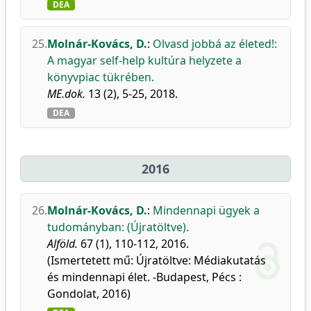
DEA
25.
Molnár-Kovács, D.
:
Olvasd jobbá az életed!:
A magyar self-help kultúra helyzete a
könyvpiac tükrében.
ME.dok.
13 (2), 5-25, 2018.
DEA
2016
26.
Molnár-Kovács, D.
:
Mindennapi ügyek a
tudományban: (Újratöltve).
Alföld.
67 (1), 110-112, 2016.
(Ismertetett mű: Újratöltve: Médiakutatás
és mindennapi élet. -Budapest, Pécs :
Gondolat, 2016)