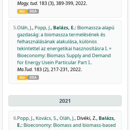
Magy. tud.
183 (3), 389-399, 2022.
doi
DEA
5.
Oláh, J.
,
Popp, J.
,
Balázs, E.
:
Biomassza-alapú
gazdaság: a biomassza termelésének és
felhasználásának alakulása, különös
tekintettel az energetikai hasznosításra I. =
Bioeconomy: Biomass Supply and Demand
for Energy Usein Particular Part I..
Ma.Tud.
183 (2), 217-231, 2022.
doi
DEA
2021
6.
Popp, J.
,
Kovács, S.
,
Oláh, J.
,
Divéki, Z.
,
Balázs,
E.
:
Bioeconomy: Biomass and biomass-based