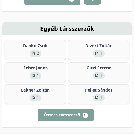
Egyéb társszerzők
Dankó Zsolt
Divéki Zoltán
2
1
Fehér János
Giczi Ferenc
1
1
Lakner Zoltán
Pellet Sándor
1
1
Összes társszerző
11