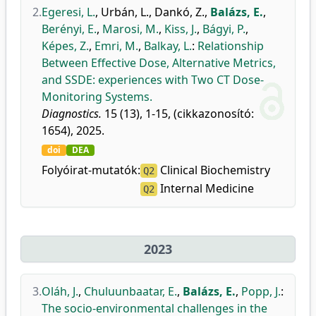
2.
Egeresi, L.
,
Urbán, L.
,
Dankó, Z.
,
Balázs, E.
,
Berényi, E.
,
Marosi, M.
,
Kiss, J.
,
Bágyi, P.
,
Képes, Z.
,
Emri, M.
,
Balkay, L.
:
Relationship
Between Effective Dose, Alternative Metrics,
and SSDE: experiences with Two CT Dose-
Monitoring Systems.
Diagnostics.
15 (13), 1-15, (cikkazonosító:
1654), 2025.
doi
DEA
Folyóirat-mutatók:
Clinical Biochemistry
Q2
Internal Medicine
Q2
2023
3.
Oláh, J.
,
Chuluunbaatar, E.
,
Balázs, E.
,
Popp, J.
:
The socio-environmental challenges in the