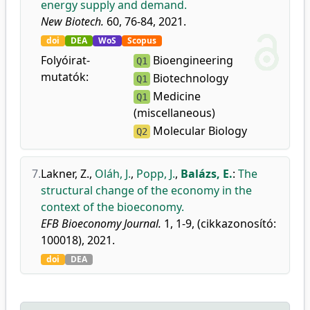
energy supply and demand.
New Biotech.
60, 76-84, 2021.
doi
DEA
WoS
Scopus
Folyóirat-
Bioengineering
Q1
mutatók:
Biotechnology
Q1
Medicine
Q1
(miscellaneous)
Molecular Biology
Q2
7.
Lakner, Z.
,
Oláh, J.
,
Popp, J.
,
Balázs, E.
:
The
structural change of the economy in the
context of the bioeconomy.
EFB Bioeconomy Journal.
1, 1-9, (cikkazonosító:
100018), 2021.
doi
DEA