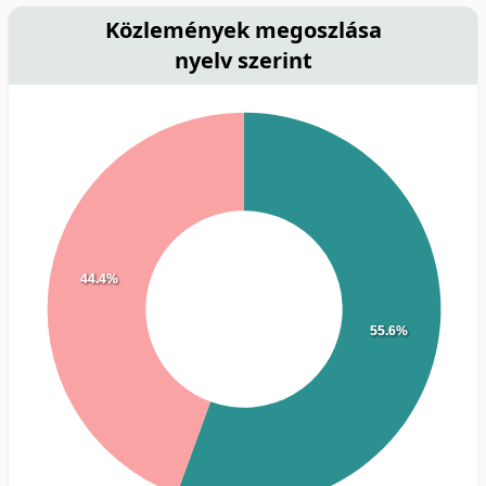
Közlemények megoszlása
nyelv szerint
44.4%
55.6%