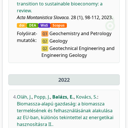
transition to sustainable bioeconomy: a
review.
Acta Montanistica Slovaca.
28 (1), 98-112, 2023.
doi
DEA
WoS
Scopus
Folyóirat-
Geochemistry and Petrology
Q3
mutatók:
Geology
Q2
Geotechnical Engineering and
Q2
Engineering Geology
2022
4.
Oláh, J.
,
Popp, J.
,
Balázs, E.
,
Kovács, S.
:
Biomassza-alapú gazdaság: a biomassza
termelésének és felhasználásának alakulása
az EU-ban, különös tekintettel az energetikai
hasznosításra II..