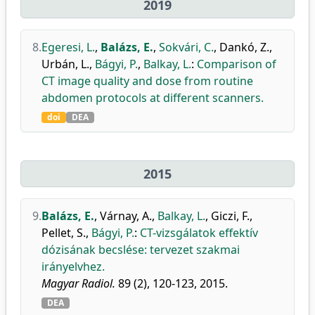
2019
8.
Egeresi, L.
,
Balázs, E.
,
Sokvári, C.
,
Dankó, Z.
,
Urbán, L.
,
Bágyi, P.
,
Balkay, L.
:
Comparison of
CT image quality and dose from routine
abdomen protocols at different scanners.
doi
DEA
2015
9.
Balázs, E.
,
Várnay, A.
,
Balkay, L.
,
Giczi, F.
,
Pellet, S.
,
Bágyi, P.
:
CT-vizsgálatok effektív
dózisának becslése: tervezet szakmai
irányelvhez.
Magyar Radiol.
89 (2), 120-123, 2015.
DEA