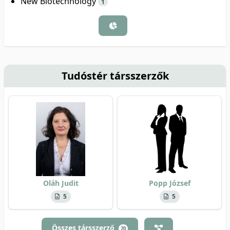
New Biotechnology
1
Tudóstér társszerzők
Oláh Judit
Popp József
5
5
Összes társszerző
20