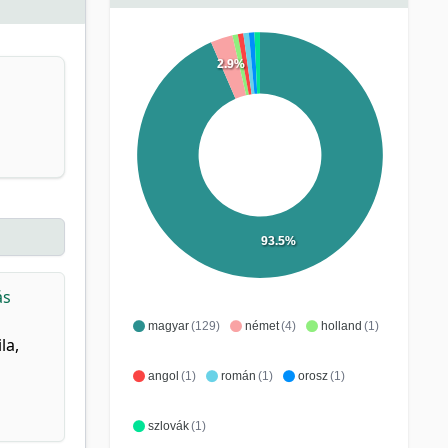
2.9%
93.5%
ás
magyar
(129)
német
(4)
holland
(1)
la,
angol
(1)
román
(1)
orosz
(1)
szlovák
(1)