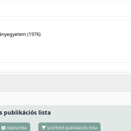
ányegyetem (1976)
s publikációs lista
statisztika
szűrhető publikációs lista