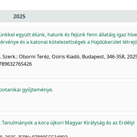
2025
kkel együtt élünk, halunk és fejünk fenn állatáig igaz híve
 érvénye és a katonai kötelezettségek a Hajdúkerület létrejö
 Szerk.: Oborni Teréz, Osiris Kiadó, Budapest, 346-358, 2025
9789632765426
botanikai gyűjteménye.
. Tanulmányok a kora újkori Magyar Királyság és az Erdélyi