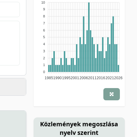
lexikon szócikk
(1)
10
9
8
7
6
5
4
3
2
1
0
1985
1990
1995
2001
2006
2011
2016
2021
2026
Közlemények megoszlása
nyelv szerint