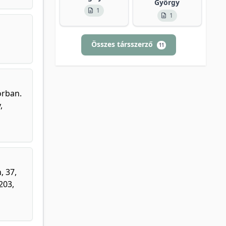
György
1
1
Összes társszerző
11
orban.
,
, 37,
 203,