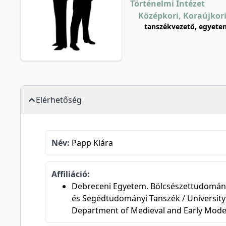
Történelmi Intézet
Középkori, Koraújkor
tanszékvezető, egyetem
Elérhetőség
Név:
Papp Klára
Affiliáció:
Debreceni Egyetem. Bölcsészettudományi 
és Segédtudományi Tanszék / University o
Department of Medieval and Early Mode