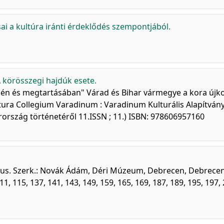
sai a kultúra iránti érdeklődés szempontjából.
 körösszegi hajdúk esete.
én és megtartásában" Várad és Bihar vármegye a kora újk
tura Collegium Varadinum : Varadinum Kulturális Alapítvány
ország történetéről 11.ISSN ; 11.) ISBN: 978606957160
gus. Szerk.: Novák Ádám, Déri Múzeum, Debrecen, Debrecen
 111, 115, 137, 141, 143, 149, 159, 165, 169, 187, 189, 195, 197,