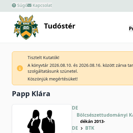
Súgó
Kapcsolat
Tudóstér
P
Tisztelt Kutatók!
A könyvtár 2026.08.10. és 2026.08.16. között zárva t
szolgáltatásunk szünetel.
Köszönjük megértésüket!
Papp Klára
DE
Bölcsészettudományi K
dékán 2013-
DE
BTK