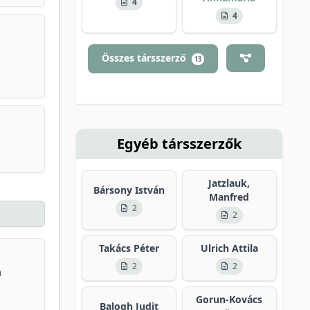
4
4
Összes társszerző
13
Egyéb társszerzők
Jatzlauk,
Bársony István
Manfred
2
2
Takács Péter
Ulrich Attila
2
2
a
Gorun-Kovács
Balogh Judit