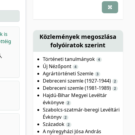
k is
Közlemények megoszlása
ttéig
folyóiratok szerint
,
Történeti tanulmányok
4
Új Nézőpont
4
Agrártörténeti Szemle
3
Debreceni szemle (1927-1944)
2
Debreceni szemle (1981-1989)
2
Hajdú-Bihar Megyei Levéltár
évkönyve
2
Szabolcs-szatmár-beregi Levéltári
Évkönyv
2
Századok
2
A nyíregyházi Jósa András