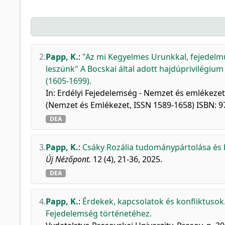
2.
Papp, K.
:
"Az mi Kegyelmes Urunkkal, fejedelmün
leszünk" A Bocskai által adott hajdúprivilégium
(1605-1699).
In: Erdélyi Fejedelemség - Nemzet és emlékezet.
(Nemzet és Emlékezet, ISSN 1589-1658) ISBN: 
DEA
3.
Papp, K.
:
Csáky Rozália tudománypártolása és 
Új Nézőpont.
12 (4), 21-36, 2025.
DEA
4.
Papp, K.
:
Érdekek, kapcsolatok és konfliktusok
Fejedelemség történetéhez.