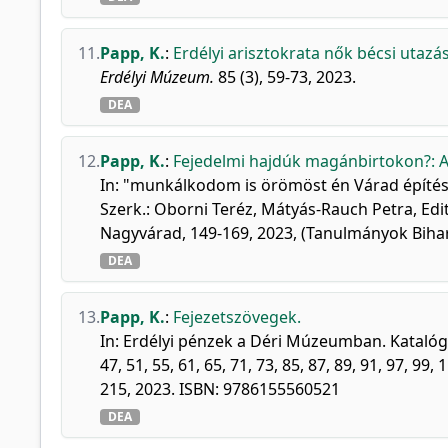
11.
Papp, K.
:
Erdélyi arisztokrata nők bécsi utazá
Erdélyi Múzeum.
85 (3), 59-73, 2023.
DEA
12.
Papp, K.
:
Fejedelmi hajdúk magánbirtokon?: A
In: "munkálkodom is örömöst én Várad építés
Szerk.: Oborni Teréz, Mátyás-Rauch Petra, Edi
Nagyvárad, 149-169, 2023, (Tanulmányok Bihar
DEA
13.
Papp, K.
:
Fejezetszövegek.
In: Erdélyi pénzek a Déri Múzeumban. Kataló
47, 51, 55, 61, 65, 71, 73, 85, 87, 89, 91, 97, 99,
215, 2023. ISBN: 9786155560521
DEA