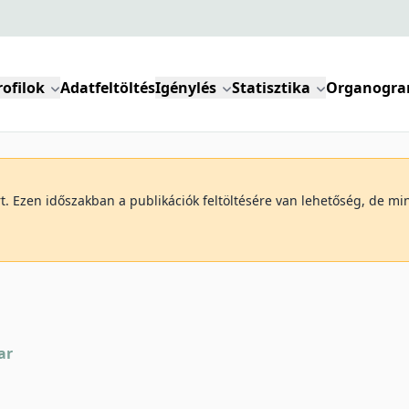
rofilok
Adatfeltöltés
Igénylés
Statisztika
Organogr
art. Ezen időszakban a publikációk feltöltésére van lehetőség, de 
ar