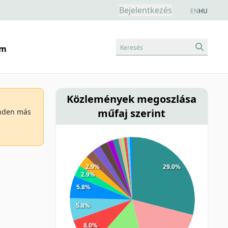
Bejelentkezés
EN
HU
Keresés
am
Közlemények megoszlása
műfaj szerint
minden más
2.9%
29.0%
2.9%
5.8%
5.8%
8.0%