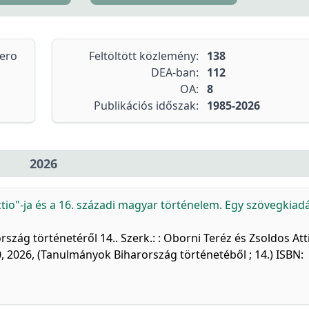
tero
Feltöltött közlemény:
138
DEA-ban:
112
OA:
8
Publikációs időszak:
1985-2026
2026
io"-ja és a 16. századi magyar történelem. Egy szövegkiad
ág történetéről 14.. Szerk.: : Oborni Teréz és Zsoldos Atti
 2026, (Tanulmányok Biharország történetéből ; 14.) ISBN: