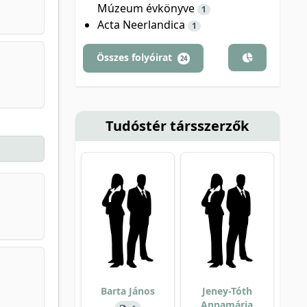
Múzeum évkönyve
1
Acta Neerlandica
1
Összes folyóirat
24
Tudóstér társszerzők
Barta János
Jeney-Tóth
Annamária