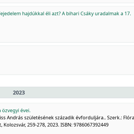
ejedelem hajdúkkal éli azt? A bihari Csáky uradalmak a 17.
2023
özvegyi évei.
s András születésének századik évforduljára.. Szerk.: Flór
, Kolozsvár, 259-278, 2023. ISBN: 9786067392449