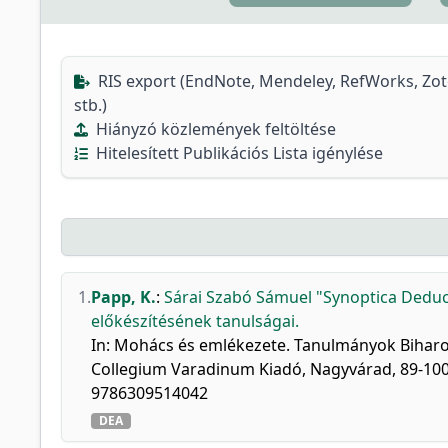
RIS export (EndNote, Mendeley, RefWorks, Zo
stb.)
Hiányzó közlemények feltöltése
Hitelesített Publikációs Lista igénylése
1.
Papp, K.
:
Sárai Szabó Sámuel "Synoptica Deduct
előkészítésének tanulságai.
In: Mohács és emlékezete. Tanulmányok Biharorsz
Collegium Varadinum Kiadó, Nagyvárad, 89-100,
9786309514042
DEA