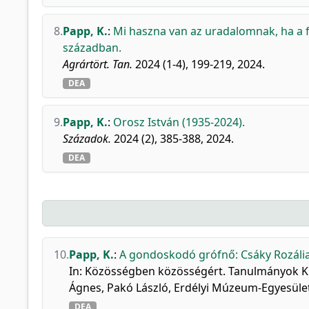
8.
Papp, K.
:
Mi haszna van az uradalomnak, ha a f
században.
Agrártört. Tan.
2024 (1-4), 199-219, 2024.
DEA
9.
Papp, K.
:
Orosz István (1935-2024).
Századok.
2024 (2), 385-388, 2024.
DEA
10.
Papp, K.
:
A gondoskodó grófnő: Csáky Rozália 
In: Közösségben közösségért. Tanulmányok Kis
Ágnes, Pakó László, Erdélyi Múzeum-Egyesület
DEA