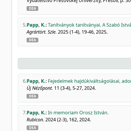
Vydatelstvo Presovskej Univerzity, Presov, p. 
DEA
5.
Papp, K.
:
Tanítványok tanítványai. A Szabó Is
Agrártört. Szle.
2025 (1-4), 19-46, 2025.
DEA
6.
Papp, K.
:
Fejedelmek hajdúkiváltságolásai, adom
Új Nézőpont.
11 (3-4), 5-27, 2024.
DEA
7.
Papp, K.
:
In memoriam Orosz István.
Rubicon.
2024 (2-3), 162, 2024.
DEA