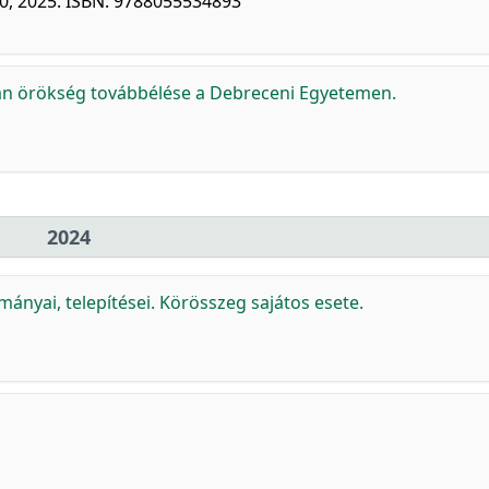
300, 2025. ISBN: 9788055534893
tván örökség továbbélése a Debreceni Egyetemen.
2024
ányai, telepítései. Körösszeg sajátos esete.