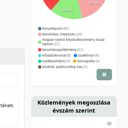
17.4%
15.2%
könyvfejezet
(40)
tanulmány, értekezés
(24)
magyar nyelvű folyóiratközlemény hazai
lapban
(21)
tanulmánygyűjtemény
(11)
előadáskivonat
(8)
szakkönyv
(8)
esettanulmány
(4)
monográfia
(4)
közéleti, publicisztikai írás
(3)
magyar nyelvű folyóiratközlemény külföldi
lapban
(3)
szerkesztés, szöveggondozás
(3)
idegen nyelvű folyóiratközlemény külföldi
lapban
(2)
recenzió, könyvismertetés
(2)
Közlemények megoszlása
bibliográfia, repertórium
(1)
téneti
évszám szerint
idegen nyelvű folyóiratközlemény hazai
lapban
(1)
ismeretterjesztő, népszerűsítő cikk
(1)
konferenciakiadvány
(1)