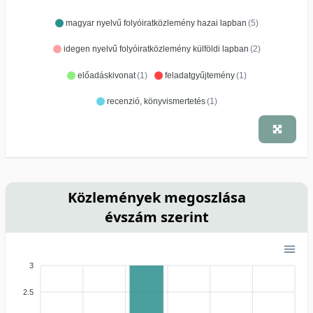
magyar nyelvű folyóiratközlemény hazai lapban
(5)
idegen nyelvű folyóiratközlemény külföldi lapban
(2)
előadáskivonat
(1)
feladatgyűjtemény
(1)
recenzió, könyvismertetés
(1)
Közlemények megoszlása
évszám szerint
3
2.5