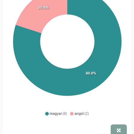
20.0%
80.0%
magyar
(8)
angol
(2)