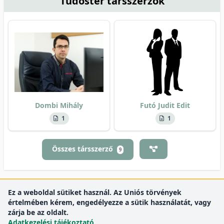
Tudóstér társszerzők
Dombi Mihály
Futó Judit Edit
1
1
Összes társszerző
9
Ez a weboldal sütiket használ. Az Uniós törvények
értelmében kérem, engedélyezze a sütik használatát, vagy
zárja be az oldalt.
Adatkezelési tájékoztató