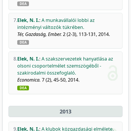
DEA
7.
Elek, N. I.
:
A munkavállalói lobbi az
intézményi változók tükrében.
Tér, Gazdaság, Ember.
2 (2-3), 113-131, 2014.
DEA
8.
Elek, N. I.
:
A szakszervezetek hanyatlása az
olsoni csoportelmélet szemszögéből -
szakirodalmi összefoglaló.
Economica.
7 (2), 45-50, 2014.
DEA
2013
9.
Elek, N. I.
:
A klubok közgazdasági elmélete.