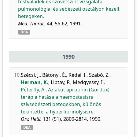
testváladék és szövetszint vizsgálata
pulmonológiai és sebészeti osztályon kezelt
betegeken.
Med. Thorac.
44, 56-62, 1991.
DEA
1990
10.
Szécsi, J.
,
Bátonyi, É.
,
Rédai, I.
,
Szabó, Z.
,
Herman, K.
,
Liptay, P.
,
Medgyessy, I.
,
Péterffy, Á.
:
Az akut aprotinin (Gordox)
terápia hatása a haemostasisra
szívsebészeti betegekben, különös
tekintettel a hyperfibrinolysisre.
Orv. Hetil.
131 (51), 2809-2814, 1990.
DEA