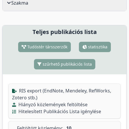
Szakma
Teljes publikációs lista
Tudóstér társszerzők
statisztika
szűrhető publikációs lista
RIS export (EndNote, Mendeley, RefWorks,
Zotero stb.)
Hiányzó közlemények feltöltése
Hitelesített Publikációs Lista igénylése
Feltöltött közlemény:
10