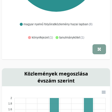
magyar nyelvű folyóiratközlemény hazai lapban
(8)
könyvfejezet
(1)
tanulmánykötet
(1)
Közlemények megoszlása
évszám szerint
2
1.8
1.6