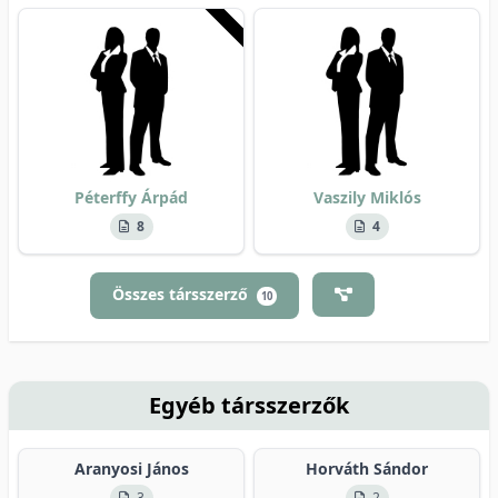
Péterffy Árpád
Vaszily Miklós
8
4
Összes társszerző
10
Egyéb társszerzők
Aranyosi János
Horváth Sándor
3
2