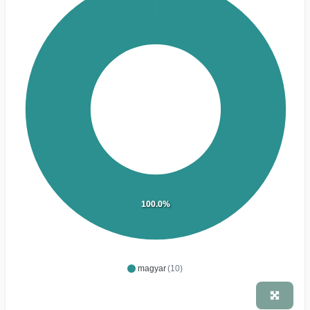
100.0%
magyar
(10)