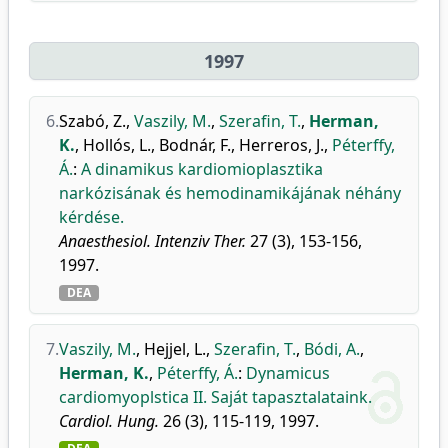
1997
6.
Szabó, Z.
,
Vaszily, M.
,
Szerafin, T.
,
Herman,
K.
,
Hollós, L.
,
Bodnár, F.
,
Herreros, J.
,
Péterffy,
Á.
:
A dinamikus kardiomioplasztika
narkózisának és hemodinamikájának néhány
kérdése.
Anaesthesiol. Intenziv Ther.
27 (3), 153-156,
1997.
DEA
7.
Vaszily, M.
,
Hejjel, L.
,
Szerafin, T.
,
Bódi, A.
,
Herman, K.
,
Péterffy, Á.
:
Dynamicus
cardiomyoplstica II. Saját tapasztalataink.
Cardiol. Hung.
26 (3), 115-119, 1997.