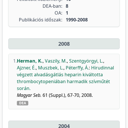
DEA-ban:
8
OA:
1
Publikációs időszak:
1990-2008
2008
1.
Herman, K.
,
Vaszily, M.
,
Szentgyörgyi, L.
,
Ajzner, É.
,
Muszbek, L.
,
Péterffy, Á.
:
Hirudinnal
végzett alvadásgátlás heparin kiváltotta
thrombocytopeniában harmadik szívműtét
során.
Magyar Seb.
61 (Suppl.), 67-70, 2008.
DEA
2004