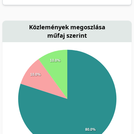
Közlemények megoszlása
műfaj szerint
10.0%
10.0%
80.0%