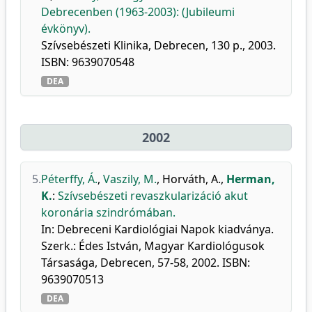
Debrecenben (1963-2003): (Jubileumi
évkönyv).
Szívsebészeti Klinika, Debrecen, 130 p., 2003.
ISBN: 9639070548
DEA
2002
5.
Péterffy, Á.
,
Vaszily, M.
,
Horváth, A.
,
Herman,
K.
:
Szívsebészeti revaszkularizáció akut
koronária szindrómában.
In: Debreceni Kardiológiai Napok kiadványa.
Szerk.: Édes István, Magyar Kardiológusok
Társasága, Debrecen, 57-58, 2002. ISBN:
9639070513
DEA