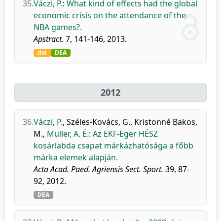
35.
Váczi, P.
:
What kind of effects had the global
economic crisis on the attendance of the
NBA games?.
Apstract.
7, 141-146, 2013.
doi
DEA
2012
36.
Váczi, P.
,
Széles-Kovács, G.
,
Kristonné Bakos,
M.
,
Müller, A. É.
:
Az EKF-Eger HÉSZ
kosárlabda csapat márkázhatósága a főbb
márka elemek alapján.
Acta Acad. Paed. Agriensis Sect. Sport.
39, 87-
92, 2012.
DEA