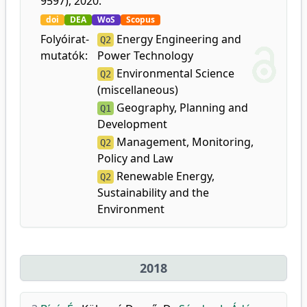
9597), 2020.
doi
DEA
WoS
Scopus
Folyóirat-
Energy Engineering and
Q2
mutatók:
Power Technology
Environmental Science
Q2
(miscellaneous)
Geography, Planning and
Q1
Development
Management, Monitoring,
Q2
Policy and Law
Renewable Energy,
Q2
Sustainability and the
Environment
2018