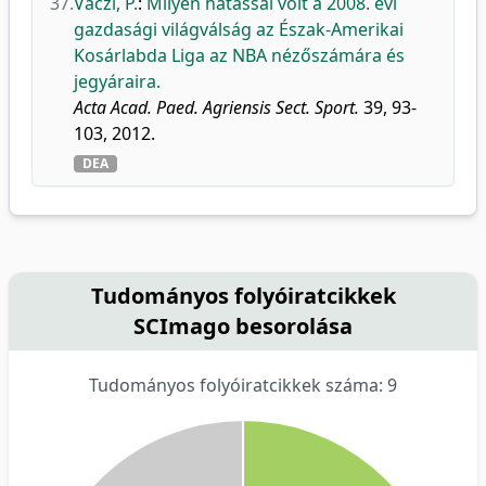
37.
Váczi, P.
:
Milyen hatással volt a 2008. évi
gazdasági világválság az Észak-Amerikai
Kosárlabda Liga az NBA nézőszámára és
jegyáraira.
Acta Acad. Paed. Agriensis Sect. Sport.
39, 93-
103, 2012.
DEA
Tudományos folyóiratcikkek
SCImago besorolása
Tudományos folyóiratcikkek száma: 9