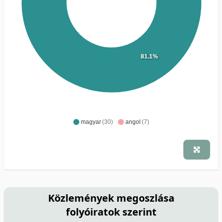
81.1%
magyar
(30)
angol
(7)
Közlemények megoszlása
folyóiratok szerint