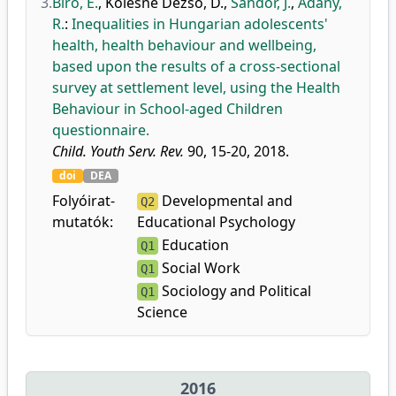
3.
Bíró, É.
,
Kölesné Dezső, D.
,
Sándor, J.
,
Ádány,
R.
:
Inequalities in Hungarian adolescents'
health, health behaviour and wellbeing,
based upon the results of a cross-sectional
survey at settlement level, using the Health
Behaviour in School-aged Children
questionnaire.
Child. Youth Serv. Rev.
90, 15-20, 2018.
doi
DEA
Folyóirat-
Developmental and
Q2
mutatók:
Educational Psychology
Education
Q1
Social Work
Q1
Sociology and Political
Q1
Science
2016