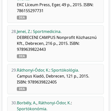
EKC Líceum Press, Eger, 49 p., 2015. ISBN:
786155297731
DEA
28.
Jenei, Z.
:
Sportmedicina.
DEBRECENI CAMPUS Nonprofit Közhasznú
Kft., Debrecen, 216 p., 2015. ISBN:
9789639822443
DEA
29.
Ráthonyi-Ódor, K.
:
Sportökológia.
Campus Kiadó, Debrecen, 121 p., 2015.
ISBN: 9789639822405
DEA
30.
Borbély, A.
,
Ráthonyi-Ódor, K.
:
Sportökonómia.