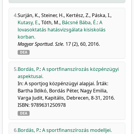
4.
Surján, K.
,
Steiner, H.
,
Kertész, Z.
,
Páska, I.
,
Kutasy, E.
,
Tóth, M.
,
Bácsné Bába, É.
:
A
lovasoktatás hatásvizsgálata kisiskolás
korban.
Magyar Sporttud. Szle.
17 (2), 60, 2016.
DEA
5.
Bordás, P.
:
A sportfinanszírozás közpénzügyi
aspektusai.
In: A sportjog közpénzügyi alapjai. Írták:
Bartha Ildikó, Bordás Péter, Nagy Emilia,
Varga Judit, Kapitális, Debrecen, 8-31, 2016.
ISBN: 9789631250978
DEA
6.
Bordás, P.
:
A sportfinanszírozás modelljei.