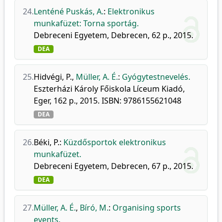
24.
Lenténé Puskás, A.
:
Elektronikus
munkafüzet: Torna sportág.
Debreceni Egyetem, Debrecen, 62 p., 2015.
DEA
25.
Hidvégi, P.
,
Müller, A. É.
:
Gyógytestnevelés.
Eszterházi Károly Főiskola Líceum Kiadó,
Eger, 162 p., 2015. ISBN: 9786155621048
DEA
26.
Béki, P.
:
Küzdősportok elektronikus
munkafüzet.
Debreceni Egyetem, Debrecen, 67 p., 2015.
DEA
27.
Müller, A. É.
,
Bíró, M.
:
Organising sports
events.