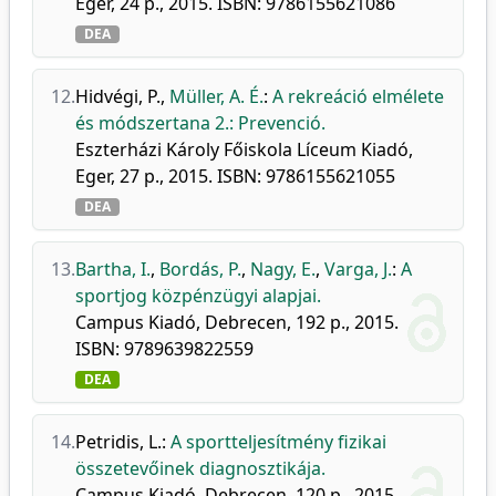
Eger, 24 p., 2015. ISBN: 9786155621086
DEA
12.
Hidvégi, P.
,
Müller, A. É.
:
A rekreáció elmélete
és módszertana 2.: Prevenció.
Eszterházi Károly Főiskola Líceum Kiadó,
Eger, 27 p., 2015. ISBN: 9786155621055
DEA
13.
Bartha, I.
,
Bordás, P.
,
Nagy, E.
,
Varga, J.
:
A
sportjog közpénzügyi alapjai.
Campus Kiadó, Debrecen, 192 p., 2015.
ISBN: 9789639822559
DEA
14.
Petridis, L.
:
A sportteljesítmény fizikai
összetevőinek diagnosztikája.
Campus Kiadó, Debrecen, 120 p., 2015.