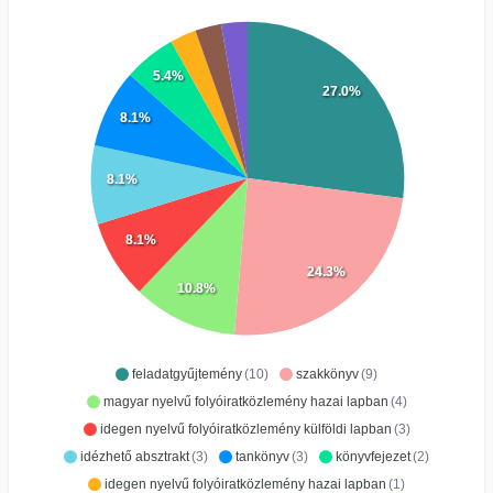
5.4%
27.0%
8.1%
8.1%
8.1%
24.3%
10.8%
feladatgyűjtemény
(10)
szakkönyv
(9)
magyar nyelvű folyóiratközlemény hazai lapban
(4)
idegen nyelvű folyóiratközlemény külföldi lapban
(3)
idézhető absztrakt
(3)
tankönyv
(3)
könyvfejezet
(2)
idegen nyelvű folyóiratközlemény hazai lapban
(1)