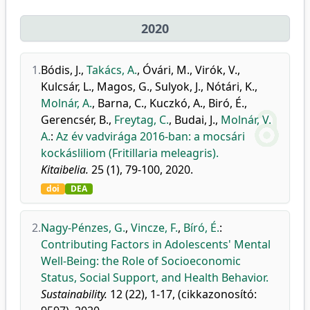
2020
1.
Bódis, J.
,
Takács, A.
,
Óvári, M.
,
Virók, V.
,
Kulcsár, L.
,
Magos, G.
,
Sulyok, J.
,
Nótári, K.
,
Molnár, A.
,
Barna, C.
,
Kuczkó, A.
,
Biró, É.
,
Gerencsér, B.
,
Freytag, C.
,
Budai, J.
,
Molnár, V.
A.
:
Az év vadvirága 2016-ban: a mocsári
kockásliliom (Fritillaria meleagris).
Kitaibelia.
25 (1), 79-100, 2020.
doi
DEA
2.
Nagy-Pénzes, G.
,
Vincze, F.
,
Bíró, É.
:
Contributing Factors in Adolescents' Mental
Well-Being: the Role of Socioeconomic
Status, Social Support, and Health Behavior.
Sustainability.
12 (22), 1-17, (cikkazonosító: