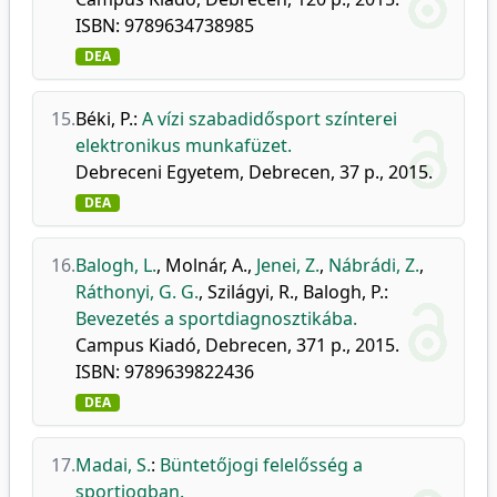
ISBN: 9789634738985
DEA
15.
Béki, P.
:
A vízi szabadidősport színterei
elektronikus munkafüzet.
Debreceni Egyetem, Debrecen, 37 p., 2015.
DEA
16.
Balogh, L.
,
Molnár, A.
,
Jenei, Z.
,
Nábrádi, Z.
,
Ráthonyi, G. G.
,
Szilágyi, R.
,
Balogh, P.
:
Bevezetés a sportdiagnosztikába.
Campus Kiadó, Debrecen, 371 p., 2015.
ISBN: 9789639822436
DEA
17.
Madai, S.
:
Büntetőjogi felelősség a
sportjogban.