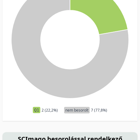
Q1
2 (22,2%)
nem besorolt
7 (77,8%)
SCImago besorolással rendelkező