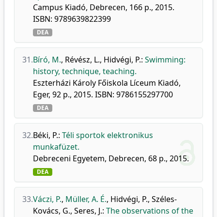
Campus Kiadó, Debrecen, 166 p., 2015.
ISBN: 9789639822399
DEA
31.
Bíró, M.
,
Révész, L.
,
Hidvégi, P.
:
Swimming:
history, technique, teaching.
Eszterházi Károly Főiskola Líceum Kiadó,
Eger, 92 p., 2015. ISBN: 9786155297700
DEA
32.
Béki, P.
:
Téli sportok elektronikus
munkafüzet.
Debreceni Egyetem, Debrecen, 68 p., 2015.
DEA
33.
Váczi, P.
,
Müller, A. É.
,
Hidvégi, P.
,
Széles-
Kovács, G.
,
Seres, J.
:
The observations of the