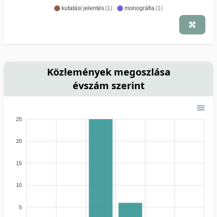
kutatási jelentés
(1)
monográfia
(1)
Közlemények megoszlása
évszám szerint
25
20
15
10
5