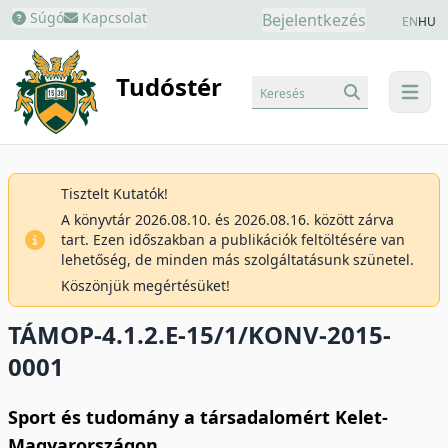
Súgó
Kapcsolat
Bejelentkezés
EN
HU
Tudóstér
Keresés
menu
Tisztelt Kutatók!
A könyvtár 2026.08.10. és 2026.08.16. között zárva
tart. Ezen időszakban a publikációk feltöltésére van
lehetőség, de minden más szolgáltatásunk szünetel.
Köszönjük megértésüket!
TÁMOP-4.1.2.E-15/1/KONV-2015-
0001
Sport és tudomány a társadalomért Kelet-
Magyarországon