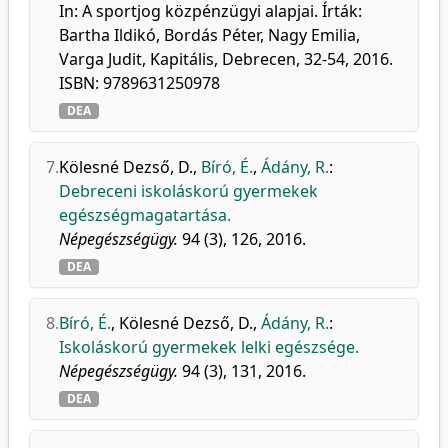
In: A sportjog közpénzügyi alapjai. Írták:
Bartha Ildikó, Bordás Péter, Nagy Emilia,
Varga Judit, Kapitális, Debrecen, 32-54, 2016.
ISBN: 9789631250978
DEA
7.
Kölesné Dezső, D.
,
Bíró, É.
,
Ádány, R.
:
Debreceni iskoláskorú gyermekek
egészségmagatartása.
Népegészségügy.
94 (3), 126, 2016.
DEA
8.
Bíró, É.
,
Kölesné Dezső, D.
,
Ádány, R.
:
Iskoláskorú gyermekek lelki egészsége.
Népegészségügy.
94 (3), 131, 2016.
DEA