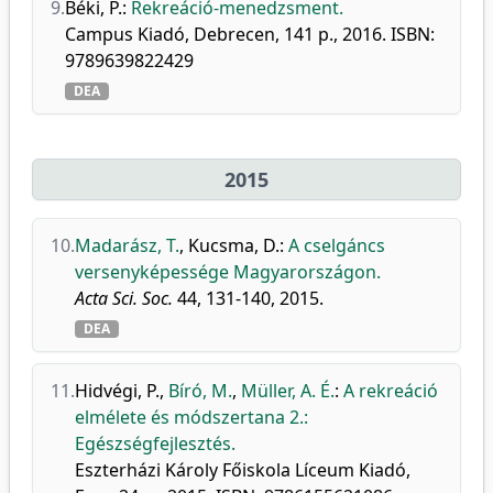
9.
Béki, P.
:
Rekreáció-menedzsment.
Campus Kiadó, Debrecen, 141 p., 2016. ISBN:
9789639822429
DEA
2015
10.
Madarász, T.
,
Kucsma, D.
:
A cselgáncs
versenyképessége Magyarországon.
Acta Sci. Soc.
44, 131-140, 2015.
DEA
11.
Hidvégi, P.
,
Bíró, M.
,
Müller, A. É.
:
A rekreáció
elmélete és módszertana 2.:
Egészségfejlesztés.
Eszterházi Károly Főiskola Líceum Kiadó,