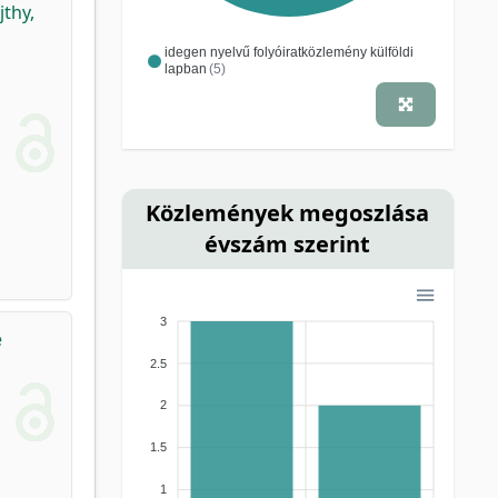
jthy,
idegen nyelvű folyóiratközlemény külföldi
lapban
(5)
Közlemények megoszlása
évszám szerint
3
e
2.5
2
1.5
1