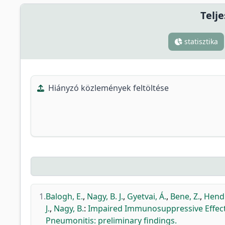
Telje
statisztika
Hiányzó közlemények feltöltése
1.
Balogh, E.
,
Nagy, B. J.
,
Gyetvai, Á.
,
Bene, Z.
,
Hendr
J.
,
Nagy, B.
:
Impaired Immunosuppressive Effect 
Pneumonitis: preliminary findings.