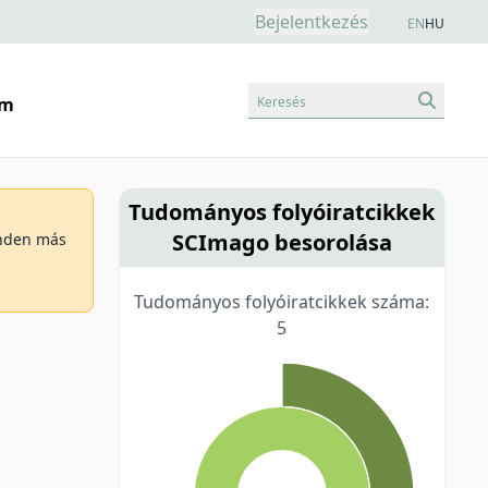
Bejelentkezés
EN
HU
Keresés
am
Tudományos folyóiratcikkek
SCImago besorolása
minden más
Tudományos folyóiratcikkek száma:
5