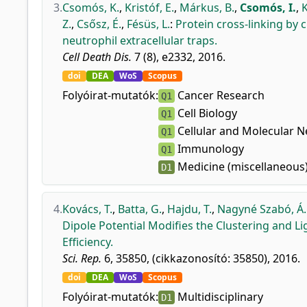
3.
Csomós, K.
,
Kristóf, E.
,
Márkus, B.
,
Csomós, I.
,
K
Z.
,
Csősz, É.
,
Fésüs, L.
:
Protein cross-linking by 
neutrophil extracellular traps.
Cell Death Dis.
7 (8), e2332, 2016.
doi
DEA
WoS
Scopus
Folyóirat-mutatók:
Cancer Research
Q1
Cell Biology
Q1
Cellular and Molecular 
Q1
Immunology
Q1
Medicine (miscellaneous
D1
4.
Kovács, T.
,
Batta, G.
,
Hajdu, T.
,
Nagyné Szabó, Á. 
Dipole Potential Modifies the Clustering and Li
Efficiency.
Sci. Rep.
6, 35850, (cikkazonosító: 35850), 2016.
doi
DEA
WoS
Scopus
Folyóirat-mutatók:
Multidisciplinary
D1