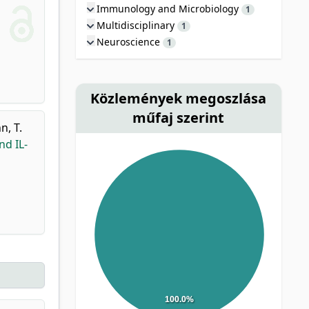
Immunology and Microbiology
1
Multidisciplinary
1
Neuroscience
1
Közlemények megoszlása
műfaj szerint
, T.
nd IL-
100.0%