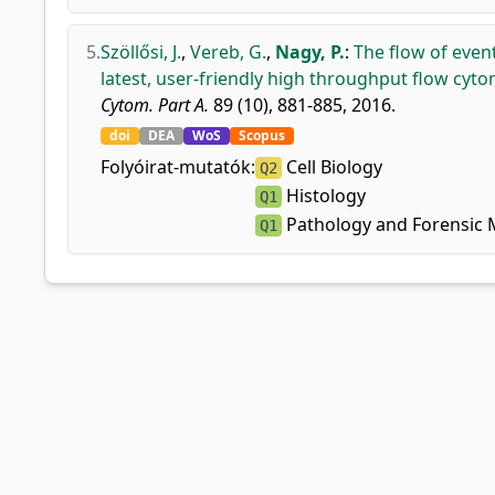
5.
Szöllősi, J.
,
Vereb, G.
,
Nagy, P.
:
The flow of even
latest, user-friendly high throughput flow cyto
Cytom. Part A.
89 (10), 881-885, 2016.
doi
DEA
WoS
Scopus
Folyóirat-mutatók:
Cell Biology
Q2
Histology
Q1
Pathology and Forensic 
Q1