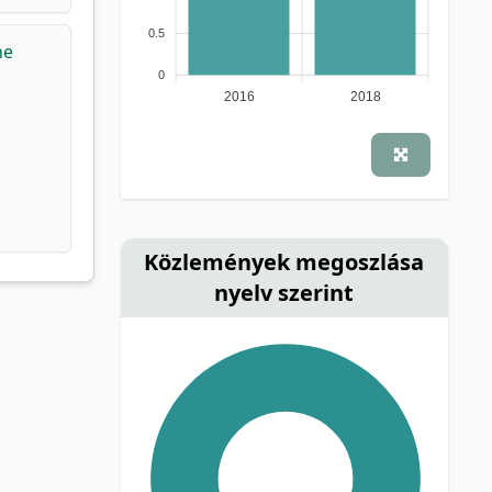
0.5
he
0
2016
2018
Közlemények megoszlása
nyelv szerint