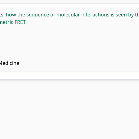
ts: how the sequence of molecular interactions is seen by t
metric FRET.
Medicine