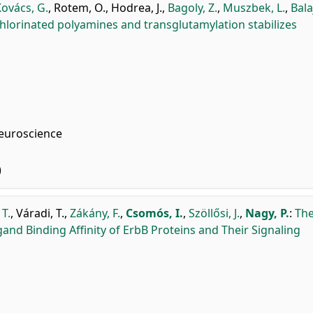
ovács, G.
,
Rotem, O.
,
Hodrea, J.
,
Bagoly, Z.
,
Muszbek, L.
,
Bala
chlorinated polyamines and transglutamylation stabilizes
Neuroscience
)
T.
,
Váradi, T.
,
Zákány, F.
,
Csomós, I.
,
Szöllősi, J.
,
Nagy, P.
:
Th
gand Binding Affinity of ErbB Proteins and Their Signaling