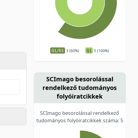
Q1/D1
3 (60%)
Q1
5 (100%)
SCImago besorolással
rendelkező tudományos
folyóiratcikkek
SCImago besorolással rendelkező
tudományos folyóiratcikkek száma: 5