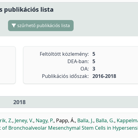
s publikációs lista
szűrhető publikációs lista
Feltöltött közlemény:
5
DEA-ban:
5
OA:
3
Publikációs időszak:
2016-2018
2018
ik, Z.
,
Jeney, V.
,
Nagy, P.
,
Papp, Á.
,
Balla, J.
,
Balla, G.
,
Kappelma
of Bronchoalveolar Mesenchymal Stem Cells in Hypersensit