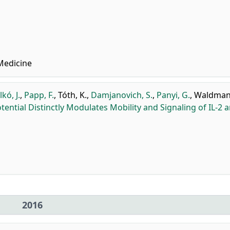
Medicine
kó, J.
,
Papp, F.
,
Tóth, K.
,
Damjanovich, S.
,
Panyi, G.
,
Waldmann
ntial Distinctly Modulates Mobility and Signaling of IL-2 a
2016