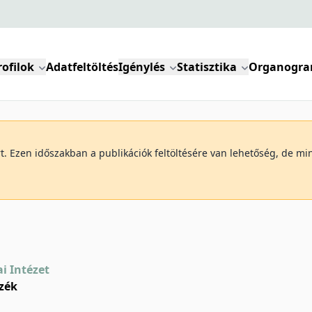
rofilok
Adatfeltöltés
Igénylés
Statisztika
Organogr
art. Ezen időszakban a publikációk feltöltésére van lehetőség, de 
ai Intézet
zék