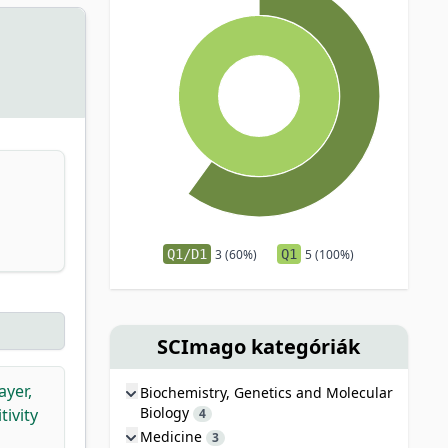
Q1/D1
3 (60%)
Q1
5 (100%)
SCImago kategóriák
yer,
Biochemistry, Genetics and Molecular
Biology
ivity
4
Medicine
3