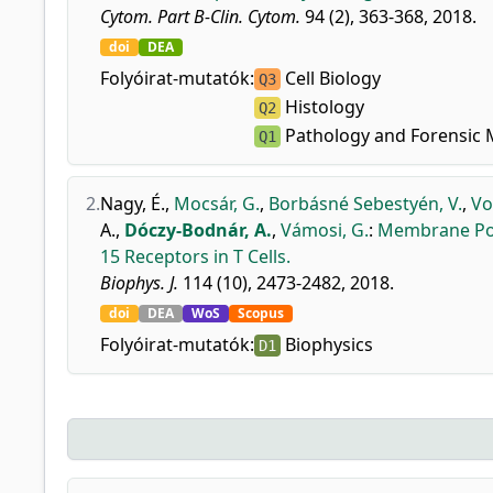
Cytom. Part B-Clin. Cytom.
94 (2), 363-368, 2018.
doi
DEA
Folyóirat-mutatók:
Cell Biology
Q3
Histology
Q2
Pathology and Forensic 
Q1
2.
Nagy, É.
,
Mocsár, G.
,
Borbásné Sebestyén, V.
,
Vol
A.
,
Dóczy-Bodnár, A.
,
Vámosi, G.
:
Membrane Pote
15 Receptors in T Cells.
Biophys. J.
114 (10), 2473-2482, 2018.
doi
DEA
WoS
Scopus
Folyóirat-mutatók:
Biophysics
D1