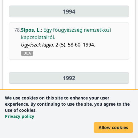
1994
78.
Sipos, L.
:
Egy főügyészség nemzetközi
kapcsolatairól.
Ügyészek lapja.
2 (5), 58-60, 1994.
DEA
1992
79.
Sipos, L.
:
A gyámsági jog és a gyámügy
We use cookies on this site to enhance your user
újraszabályozása a kiegyezés utáni
experience. By continuing to use the site, you agree to the
use of cookies.
kodifikációs folyamatban.
Privacy policy
Ügyészségi értesítő.
28 (2-3), 39-48, 1992.
DEA
Allow cookies