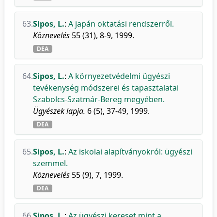
63.
Sipos, L.
:
A japán oktatási rendszerről.
Köznevelés
55 (31), 8-9, 1999.
DEA
64.
Sipos, L.
:
A környezetvédelmi ügyészi
tevékenység módszerei és tapasztalatai
Szabolcs-Szatmár-Bereg megyében.
Ügyészek lapja.
6 (5), 37-49, 1999.
DEA
65.
Sipos, L.
:
Az iskolai alapítványokról: ügyészi
szemmel.
Köznevelés
55 (9), 7, 1999.
DEA
66.
Sipos, L.
:
Az ügyészi kereset mint a