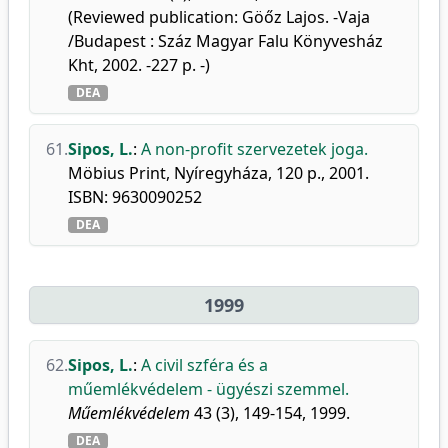
(Reviewed publication: Göőz Lajos. -Vaja
/Budapest : Száz Magyar Falu Könyvesház
Kht, 2002. -227 p. -)
DEA
61.
Sipos, L.
:
A non-profit szervezetek joga.
Möbius Print, Nyíregyháza, 120 p., 2001.
ISBN: 9630090252
DEA
1999
62.
Sipos, L.
:
A civil szféra és a
műemlékvédelem - ügyészi szemmel.
Műemlékvédelem
43 (3), 149-154, 1999.
DEA