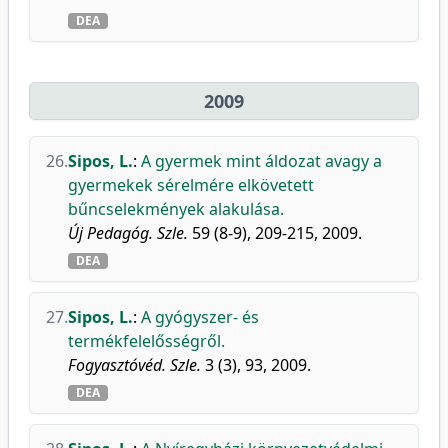
DEA
2009
26.
Sipos, L.
:
A gyermek mint áldozat avagy a
gyermekek sérelmére elkövetett
bűncselekmények alakulása.
Új Pedagóg. Szle.
59 (8-9), 209-215, 2009.
DEA
27.
Sipos, L.
:
A gyógyszer- és
termékfelelősségről.
Fogyasztóvéd. Szle.
3 (3), 93, 2009.
DEA