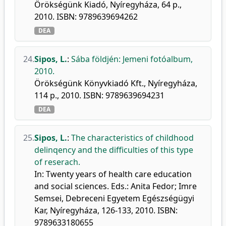
Örökségünk Kiadó, Nyíregyháza, 64 p.,
2010. ISBN: 9789639694262
DEA
24.
Sipos, L.
:
Sába földjén: Jemeni fotóalbum,
2010.
Örökségünk Könyvkiadó Kft., Nyíregyháza,
114 p., 2010. ISBN: 9789639694231
DEA
25.
Sipos, L.
:
The characteristics of childhood
delinqency and the difficulties of this type
of reserach.
In: Twenty years of health care education
and social sciences. Eds.: Anita Fedor; Imre
Semsei, Debreceni Egyetem Egészségügyi
Kar, Nyíregyháza, 126-133, 2010. ISBN:
9789633180655