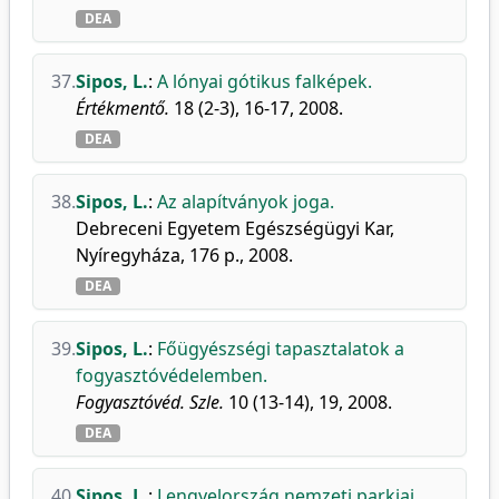
DEA
37.
Sipos, L.
:
A lónyai gótikus falképek.
Értékmentő.
18 (2-3), 16-17, 2008.
DEA
38.
Sipos, L.
:
Az alapítványok joga.
Debreceni Egyetem Egészségügyi Kar,
Nyíregyháza, 176 p., 2008.
DEA
39.
Sipos, L.
:
Főügyészségi tapasztalatok a
fogyasztóvédelemben.
Fogyasztóvéd. Szle.
10 (13-14), 19, 2008.
DEA
40.
Sipos, L.
:
Lengyelország nemzeti parkjai.