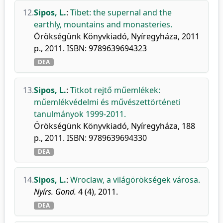
12.
Sipos, L.
:
Tibet: the supernal and the
earthly, mountains and monasteries.
Örökségünk Könyvkiadó, Nyíregyháza, 2011
p., 2011. ISBN: 9789639694323
DEA
13.
Sipos, L.
:
Titkot rejtő műemlékek:
műemlékvédelmi és művészettörténeti
tanulmányok 1999-2011.
Örökségünk Könyvkiadó, Nyíregyháza, 188
p., 2011. ISBN: 9789639694330
DEA
14.
Sipos, L.
:
Wroclaw, a világörökségek városa.
Nyírs. Gond.
4 (4), 2011.
DEA