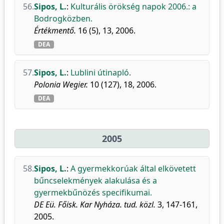
56.
Sipos, L.
:
Kulturális örökség napok 2006.: a
Bodrogközben.
Értékmentő.
16 (5), 13, 2006.
DEA
57.
Sipos, L.
:
Lublini útinapló.
Polonia Wegier.
10 (127), 18, 2006.
DEA
2005
58.
Sipos, L.
:
A gyermekkorúak által elkövetett
bűncselekmények alakulása és a
gyermekbűnözés specifikumai.
DE Eü. Főisk. Kar Nyháza. tud. közl.
3, 147-161,
2005.