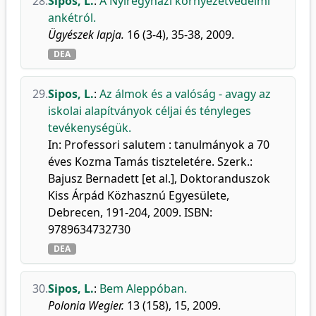
28.
Sipos, L.
:
A Nyíregyházi környezetvédelmi
ankétról.
Ügyészek lapja.
16 (3-4), 35-38, 2009.
DEA
29.
Sipos, L.
:
Az álmok és a valóság - avagy az
iskolai alapítványok céljai és tényleges
tevékenységük.
In: Professori salutem : tanulmányok a 70
éves Kozma Tamás tiszteletére. Szerk.:
Bajusz Bernadett [et al.], Doktoranduszok
Kiss Árpád Közhasznú Egyesülete,
Debrecen, 191-204, 2009. ISBN:
9789634732730
DEA
30.
Sipos, L.
:
Bem Aleppóban.
Polonia Wegier.
13 (158), 15, 2009.