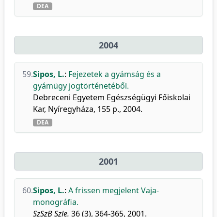
DEA
2004
59.
Sipos, L.
:
Fejezetek a gyámság és a
gyámügy jogtörténetéből.
Debreceni Egyetem Egészségügyi Főiskolai
Kar, Nyíregyháza, 155 p., 2004.
DEA
2001
60.
Sipos, L.
:
A frissen megjelent Vaja-
monográfia.
SzSzB Szle.
36 (3), 364-365, 2001.