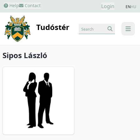
Help
Contact
Login
EN
HU
Tudóstér
Search
menu
Sipos László