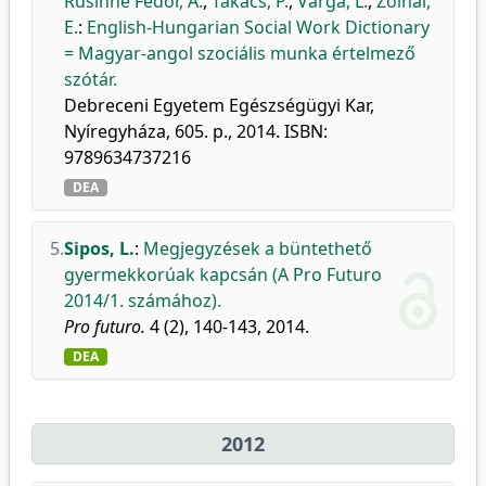
Rusinné Fedor, A.
,
Takács, P.
,
Varga, L.
,
Zolnai,
E.
:
English-Hungarian Social Work Dictionary
= Magyar-angol szociális munka értelmező
szótár.
Debreceni Egyetem Egészségügyi Kar,
Nyíregyháza, 605. p., 2014. ISBN:
9789634737216
DEA
5.
Sipos, L.
:
Megjegyzések a büntethető
gyermekkorúak kapcsán (A Pro Futuro
2014/1. számához).
Pro futuro.
4 (2), 140-143, 2014.
DEA
2012