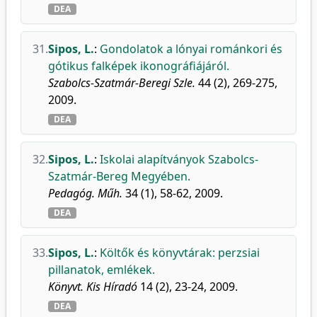
DEA
31.
Sipos, L.
:
Gondolatok a lónyai románkori és
gótikus falképek ikonográfiájáról.
Szabolcs-Szatmár-Beregi Szle.
44 (2), 269-275,
2009.
DEA
32.
Sipos, L.
:
Iskolai alapítványok Szabolcs-
Szatmár-Bereg Megyében.
Pedagóg. Műh.
34 (1), 58-62, 2009.
DEA
33.
Sipos, L.
:
Költők és könyvtárak: perzsiai
pillanatok, emlékek.
Könyvt. Kis Híradó
14 (2), 23-24, 2009.
DEA