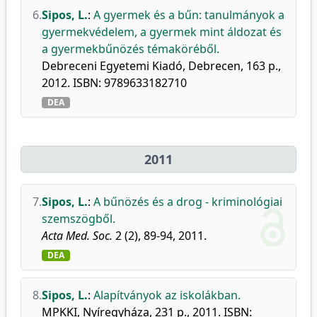
6.
Sipos, L.
:
A gyermek és a bűn: tanulmányok a
gyermekvédelem, a gyermek mint áldozat és
a gyermekbűnözés témaköréből.
Debreceni Egyetemi Kiadó, Debrecen, 163 p.,
2012. ISBN: 9789633182710
DEA
2011
7.
Sipos, L.
:
A bűnözés és a drog - kriminológiai
szemszögből.
Acta Med. Soc.
2 (2), 89-94, 2011.
DEA
8.
Sipos, L.
:
Alapítványok az iskolákban.
MPKKI, Nyíregyháza, 231 p., 2011. ISBN: