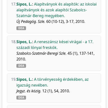
17.
Sipos, L.
:
Alapítványok és alapítók: az iskolai
alapítványok és azok alapítói Szabolcs-
Szatmár-Bereg megyében.
Új Pedagóg. Szle.
60 (10-12), 3-17, 2010.
DEA
18.
Sipos, L.
:
A reneszánsz kései virágai - a 17.
századi lónyai freskók.
Szabolcs-Szatmár-Beregi Szle.
45 (1), 137-141,
2010.
DEA
19.
Sipos, L.
:
A törvényesség érdekében, az
igazság nevében.
Jegyz. és közig.
12 (1), 54, 2010.
DEA