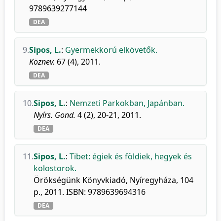
9789639277144
DEA
9.
Sipos, L.
:
Gyermekkorú elkövetők.
Köznev.
67 (4), 2011.
DEA
10.
Sipos, L.
:
Nemzeti Parkokban, Japánban.
Nyírs. Gond.
4 (2), 20-21, 2011.
DEA
11.
Sipos, L.
:
Tibet: égiek és földiek, hegyek és
kolostorok.
Örökségünk Könyvkiadó, Nyíregyháza, 104
p., 2011. ISBN: 9789639694316
DEA