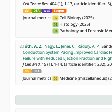
Cell Tissue Res.
404 (1), 1-17, (article identifier: 5)
doi
DEA
WoS
Scopus
Journal metrics:
Cell Biology (2025)
Q2
Histology (2025)
Q1
Pathology and Forensic Med
Q1
2.
Tóth, A. Z.
,
Nagy, L.
,
Jenei, C.
,
Ráduly, A. P.
,
Sándo
Conduction System Pacing Improved Cardiac Fu
Failure with Reduced Ejection Fraction and Rig
J Clin Med.
15 (1), 1-14, (article identifier: 232), 2
doi
DEA
Journal metrics:
Medicine (miscellaneous) (2
Q2