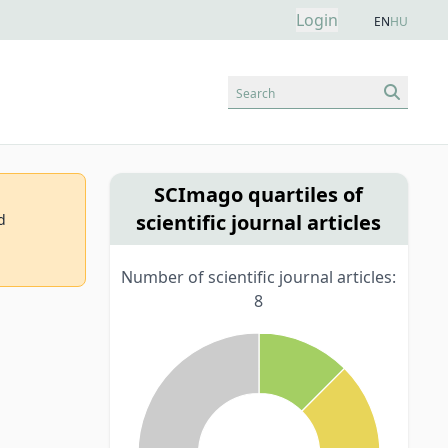
Login
EN
HU
Search
SCImago quartiles of
scientific journal articles
d
Number of scientific journal articles:
8