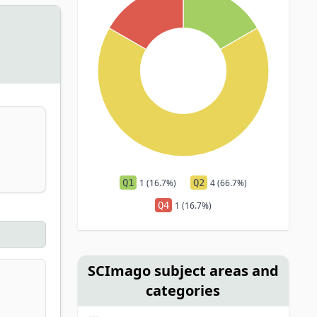
Q1
1 (16.7%)
Q2
4 (66.7%)
Q4
1 (16.7%)
SCImago subject areas and
categories