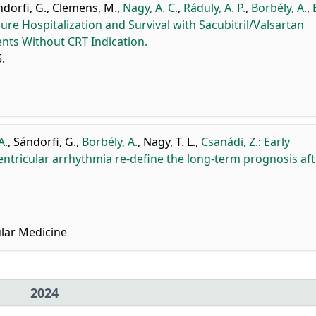
dorfi, G.
,
Clemens, M.
,
Nagy, A. C.
,
Ráduly, A. P.
,
Borbély, A.
,
ure Hospitalization and Survival with Sacubitril/Valsartan
nts Without CRT Indication.
5.
A.
,
Sándorfi, G.
,
Borbély, A.
,
Nagy, T. L.
,
Csanádi, Z.
:
Early
ventricular arrhythmia re-define the long-term prognosis aft
lar Medicine
2024