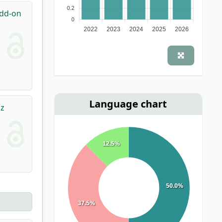
0.2
dd-on
0
2022
2023
2024
2025
2026
Language chart
sz
12.5%
50.0%
37.5%