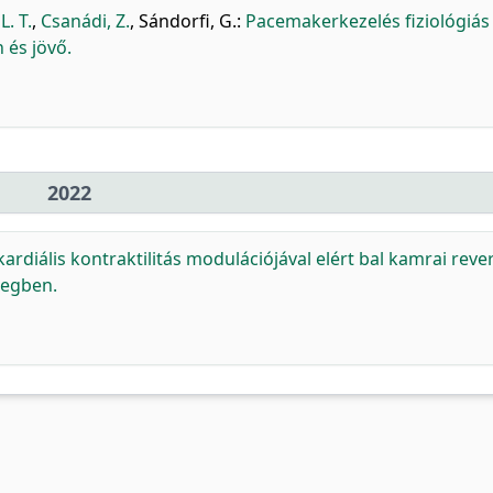
L. T.
,
Csanádi, Z.
,
Sándorfi, G.
:
Pacemakerkezelés fiziológiás
 és jövő.
2022
kardiális kontraktilitás modulációjával elért bal kamrai reve
tegben.