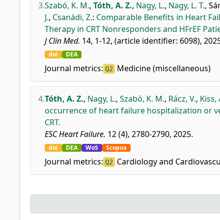
3.
Szabó, K. M.
,
Tóth, A. Z.
,
Nagy, L.
,
Nagy, L. T.
,
Sán
J.
,
Csanádi, Z.
:
Comparable Benefits in Heart Fail
Therapy in CRT Nonresponders and HFrEF Patie
J Clin Med.
14, 1-12, (article identifier: 6098), 202
doi
DEA
Journal metrics:
Medicine (miscellaneous)
Q2
4.
Tóth, A. Z.
,
Nagy, L.
,
Szabó, K. M.
,
Rácz, V.
,
Kiss, 
occurrence of heart failure hospitalization or 
CRT.
ESC Heart Failure.
12 (4), 2780-2790, 2025.
doi
DEA
WoS
Scopus
Journal metrics:
Cardiology and Cardiovascu
Q2