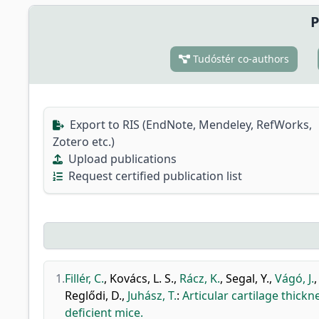
P
Tudóstér co-authors
Export to RIS (EndNote, Mendeley, RefWorks,
Zotero etc.)
Upload publications
Request certified publication list
1.
Fillér, C.
,
Kovács, L. S.
,
Rácz, K.
,
Segal, Y.
,
Vágó, J.
Reglődi, D.
,
Juhász, T.
:
Articular cartilage thick
deficient mice.