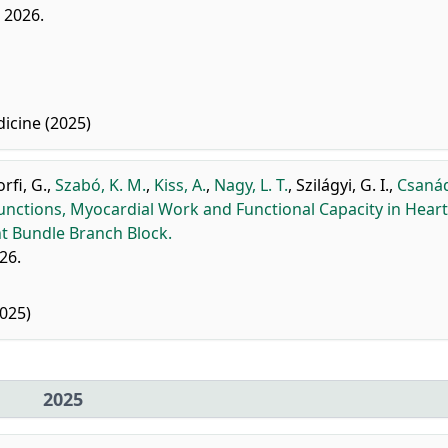
, 2026.
icine (2025)
rfi, G.
,
Szabó, K. M.
,
Kiss, A.
,
Nagy, L. T.
,
Szilágyi, G. I.
,
Csanád
nctions, Myocardial Work and Functional Capacity in Heart
ht Bundle Branch Block.
026.
025)
2025