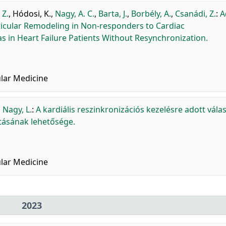
 Z.
,
Hódosi, K.
,
Nagy, A. C.
,
Barta, J.
,
Borbély, A.
,
Csanádi, Z.
:
A
tricular Remodeling in Non-responders to Cardiac
as in Heart Failure Patients Without Resynchronization.
lar Medicine
,
Nagy, L.
:
A kardiális reszinkronizációs kezelésre adott vála
ításának lehetősége.
lar Medicine
2023