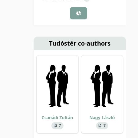
Tudóstér co-authors
Csanádi Zoltán
Nagy László
7
7