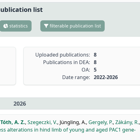
ublication list
statistics
filterable publication list
Uploaded publications:
8
Publications in DEA:
8
OA:
5
Date range:
2022-2026
2026
,
Tóth, A. Z.
,
Szegeczki, V.
,
Jüngling, A.
,
Gergely, P.
,
Zákány, R.
,
ness alterations in hind limb of young and aged PAC1 gene-