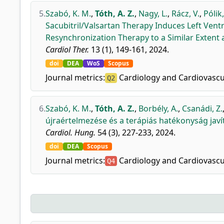
5.
Szabó, K. M.
,
Tóth, A. Z.
,
Nagy, L.
,
Rácz, V.
,
Pólik,
Sacubitril/Valsartan Therapy Induces Left Ven
Resynchronization Therapy to a Similar Extent 
Cardiol Ther.
13 (1), 149-161, 2024.
doi
DEA
WoS
Scopus
Journal metrics:
Cardiology and Cardiovascu
Q2
6.
Szabó, K. M.
,
Tóth, A. Z.
,
Borbély, A.
,
Csanádi, Z.
újraértelmezése és a terápiás hatékonyság jav
Cardiol. Hung.
54 (3), 227-233, 2024.
doi
DEA
Scopus
Journal metrics:
Cardiology and Cardiovascu
Q4