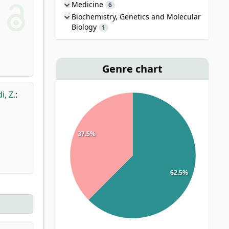
Medicine
6
Biochemistry, Genetics and Molecular
Biology
1
Genre chart
i, Z.
:
37.5%
62.5%