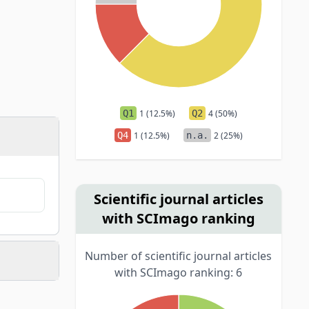
Q1
1 (12.5%)
Q2
4 (50%)
Q4
1 (12.5%)
n.a.
2 (25%)
Scientific journal articles
with SCImago ranking
Number of scientific journal articles
with SCImago ranking: 6