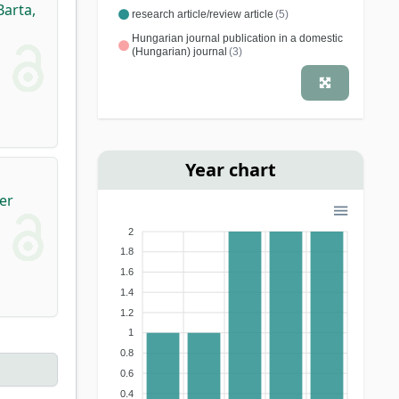
Barta,
research article/review article
(5)
Hungarian journal publication in a domestic
(Hungarian) journal
(3)
Year chart
er
2
1.8
1.6
1.4
1.2
1
0.8
0.6
0.4