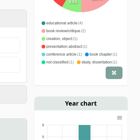
8.3%
educational article
(4)
book review/critique
(2)
creation, object
(1)
presentation abstract
(1)
conference article
(1)
book chapter
(1)
not classified
(1)
study, dissertation
(1)
Year chart
6
5