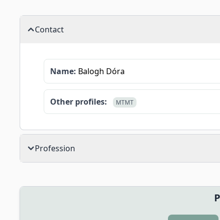
Contact
Name:
Balogh Dóra
Other profiles:
MTMT
Profession
P