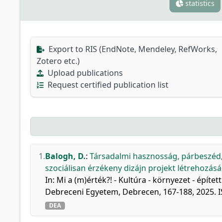
statistics
Export to RIS (EndNote, Mendeley, RefWorks,
Zotero etc.)
Upload publications
Request certified publication list
1.
Balogh, D.
:
Társadalmi hasznosság, párbeszéd,
szociálisan érzékeny dizájn projekt létrehozás
In: Mi a (m)érték?! - Kultúra - környezet - építet
Debreceni Egyetem, Debrecen, 167-188, 2025. 
DEA