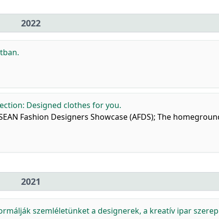
2022
atban.
ection: Designed clothes for you.
 /ASEAN Fashion Designers Showcase (AFDS); The homegroun
2021
rmálják szemléletünket a designerek, a kreatív ipar szerepl