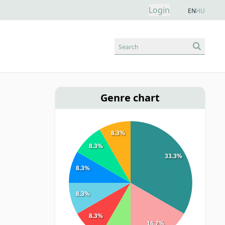
Login
EN
HU
Search
Genre chart
8.3%
8.3%
33.3%
8.3%
8.3%
8.3%
16.7%