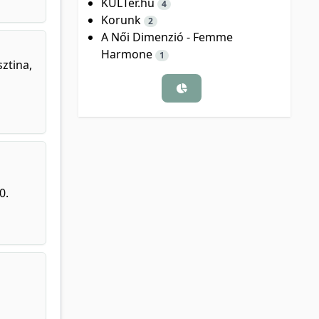
KULTer.hu
4
Korunk
2
A Női Dimenzió - Femme
Harmone
1
ztina,
0.