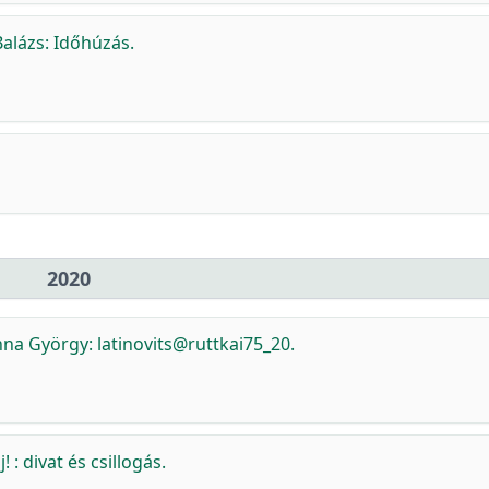
Balázs: Időhúzás.
2020
a György: latinovits@ruttkai75_20.
: divat és csillogás.