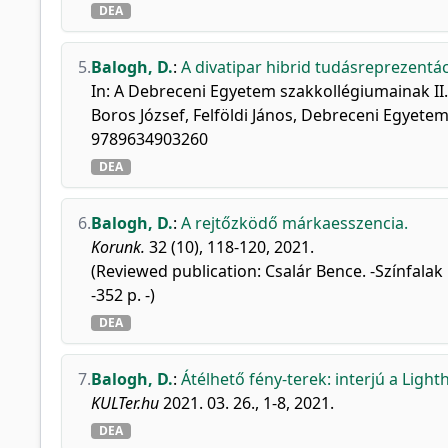
DEA
5.
Balogh, D.
:
A divatipar hibrid tudásreprezentác
In: A Debreceni Egyetem szakkollégiumainak II.
Boros József, Felföldi János, Debreceni Egyet
9789634903260
DEA
6.
Balogh, D.
:
A rejtőzködő márkaesszencia.
Korunk.
32 (10), 118-120, 2021.
(Reviewed publication: Csalár Bence. -Színfala
-352 p. -)
DEA
7.
Balogh, D.
:
Átélhető fény-terek: interjú a Ligh
KULTer.hu
2021. 03. 26., 1-8, 2021.
DEA