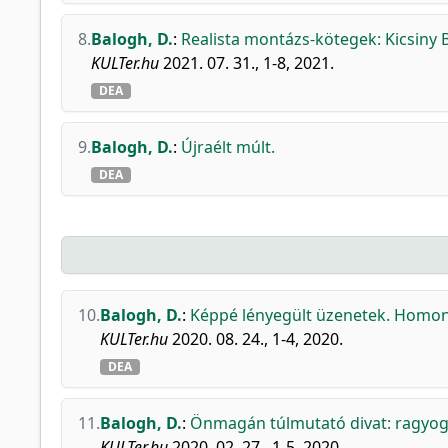
8.
Balogh, D.
:
Realista montázs-kötegek: Kicsiny 
KULTer.hu
2021. 07. 31., 1-8, 2021.
DEA
9.
Balogh, D.
:
Újraélt múlt.
DEA
10.
Balogh, D.
:
Képpé lényegült üzenetek. Homonn
KULTer.hu
2020. 08. 24., 1-4, 2020.
DEA
11.
Balogh, D.
:
Önmagán túlmutató divat: ragyogj! 
KULTer.hu
2020. 02. 27., 1-5, 2020.