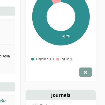
91.7%
d Asia
Hungarian
(11)
English
(1)
Journals
ői?.