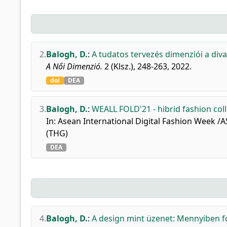
2.
Balogh, D.
:
A tudatos tervezés dimenziói a div
A Női Dimenzió.
2 (Klsz.), 248-263, 2022.
doi
DEA
3.
Balogh, D.
:
WEALL FOLD'21 - hibrid fashion coll
In: Asean International Digital Fashion Week
(THG)
DEA
4.
Balogh, D.
:
A design mint üzenet: Mennyiben fo