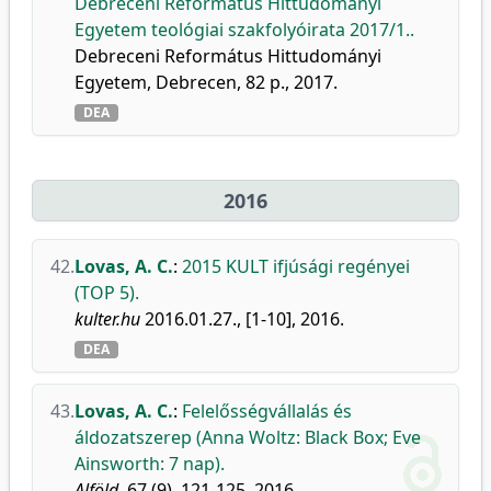
Debreceni Református Hittudományi
Egyetem teológiai szakfolyóirata 2017/1..
Debreceni Református Hittudományi
Egyetem, Debrecen, 82 p., 2017.
DEA
2016
42.
Lovas, A. C.
:
2015 KULT ifjúsági regényei
(TOP 5).
kulter.hu
2016.01.27., [1-10], 2016.
DEA
43.
Lovas, A. C.
:
Felelősségvállalás és
áldozatszerep (Anna Woltz: Black Box; Eve
Ainsworth: 7 nap).
Alföld.
67 (9), 121-125, 2016.