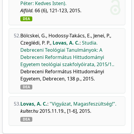
Péter: Kedves Isten).
Alföld.
66 (6), 121-123, 2015.
DEA
52.
Bölcskei, G.
,
Hodossy-Takács, E.
,
Jenei, P.
,
Czeglédi, P. P.
,
Lovas, A. C.
:
Studia.
Debreceni Teológiai Tanulmányok: A
Debreceni Református Hittudományi
Egyetem teológiai szakfolyóirata, 2015/1..
Debreceni Református Hittudományi
Egyetem, Debrecen, 138 p., 2015.
DEA
53.
Lovas, A. C.
:
"Vigyázat, Magasfeszültség!".
kulter.hu
2015.11.19., [1-6], 2015.
DEA