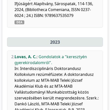
Ifjúságért Alapítvány, Sárospatak, 114-136,
2024, (Bibliotheca Comeniana, ISSN 0237-
6024 ; 24.) ISBN: 9789637535079
DEA
2023
2.
Lovas, A. C.
:
Gondolatok a "keresztyén
gyerekirodalomról".
In: Interdiszciplináris Doktorandusz
Kollokvium rezüméfüzete: A doktorandusz
kollokvium az MTA-MAB Teleki József
Akadémiai Klub és az MTA-MAB
Vallástudományi Munkabizottság közös
szervezésében került megrendezésre. Szerk.:
Dankó László, MTA-MAB Teleki József
Akadémiai Klub, Sárospatak, 9-9, 2023.