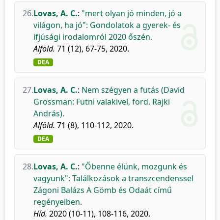
26.
Lovas, A. C.
:
"mert olyan jó minden, jó a
világon, ha jó": Gondolatok a gyerek- és
ifjúsági irodalomról 2020 őszén.
Alföld.
71 (12), 67-75, 2020.
DEA
27.
Lovas, A. C.
:
Nem szégyen a futás (David
Grossman: Futni valakivel, ford. Rajki
András).
Alföld.
71 (8), 110-112, 2020.
DEA
28.
Lovas, A. C.
:
"Őbenne élünk, mozgunk és
vagyunk": Találkozások a transzcendenssel
Zágoni Balázs A Gömb és Odaát című
regényeiben.
Híd.
2020 (10-11), 108-116, 2020.