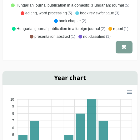
Hungarian journal publication in a domestic (Hungarian) journal
(5)
editing, word processing
(5)
book review/critique
(3)
book chapter
(2)
Hungarian journal publication in a foreign journal
(2)
report
(1)
presentation abstract
(1)
not classified
(1)
Year chart
10
9
8
7
6
5