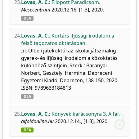
23.
Lovas, A. C.
:
Ellopott Paradicsom.
Mesecentrum
2020.12.16, [1-3], 2020.
DEA
24.
Lovas, A. C.
:
Kortárs ifjúsági irodalom a
felső tagozatos oktatásban.
In: Ölbeli játékoktól az iskolai játszmákig :
gyerek- és ifjúsági irodalom a közoktatás
különböző szintjein. Szerk.: Baranyai
Norbert, Gesztelyi Hermina, Debreceni
Egyetemi Kiadó, Debrecen, 138-150, 2020.
ISBN: 9789633184813
DEA
25.
Lovas, A. C.
:
Könyvek karácsonyra 3. A fal.
alfoldonline.hu
2020.12.14., [1-3], 2020.
DEA