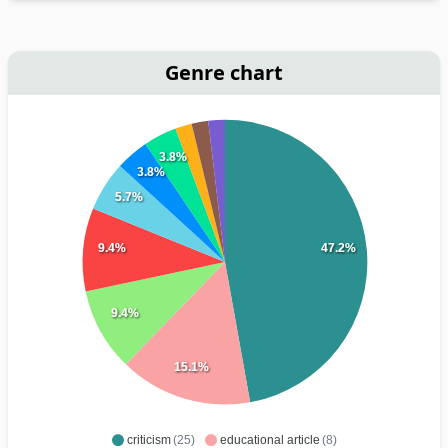
Genre chart
3.8%
3.8%
5.7%
9.4%
47.2%
9.4%
15.1%
criticism
(25)
educational article
(8)