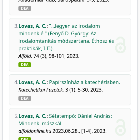
DEA
3.
Lovas, A. C.
:
"...legyen az irodalom
mindenkié." (Fenyő D. György: Az
irodalomtanítás módszertana. Éthosz és
praktikák, I-II.).
Alföld.
74 (3), 98-101, 2023.
DEA
4.
Lovas, A. C.
:
Papírszínház a katechézisben.
Katechetikai Füzetek.
3 (1), 5-30, 2023.
DEA
5.
Lovas, A. C.
:
Sétatempó: Dániel András:
Mindenki mászkál.
alfoldonline.hu
2023.06.28., [1-4], 2023.
DEA