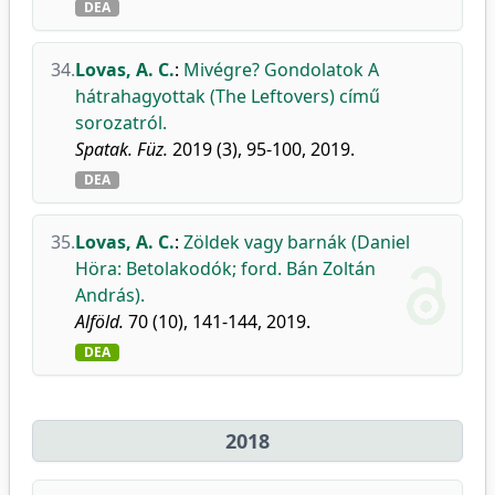
DEA
34.
Lovas, A. C.
:
Mivégre? Gondolatok A
hátrahagyottak (The Leftovers) című
sorozatról.
Spatak. Füz.
2019 (3), 95-100, 2019.
DEA
35.
Lovas, A. C.
:
Zöldek vagy barnák (Daniel
Höra: Betolakodók; ford. Bán Zoltán
András).
Alföld.
70 (10), 141-144, 2019.
DEA
2018