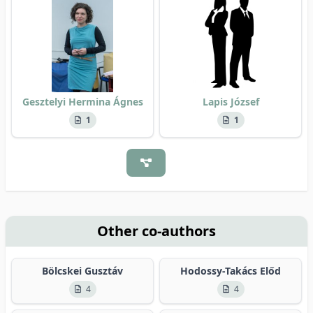
Gesztelyi Hermina Ágnes
Lapis József
1
1
Other co-authors
Bölcskei Gusztáv
Hodossy-Takács Előd
4
4