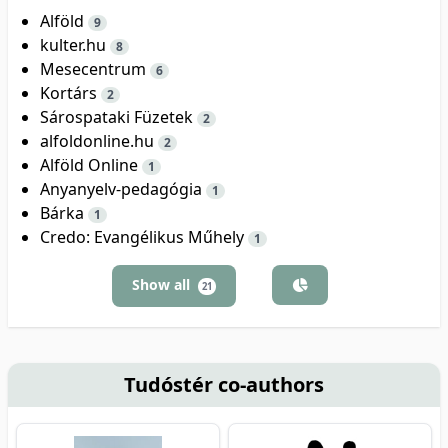
Alföld
9
kulter.hu
8
Mesecentrum
6
Kortárs
2
Sárospataki Füzetek
2
alfoldonline.hu
2
Alföld Online
1
Anyanyelv-pedagógia
1
Bárka
1
Credo: Evangélikus Műhely
1
Show all
21
Tudóstér co-authors