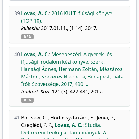
39.
Lovas, A. C.
:
2016 KULT ifjúsági könyvei
(TOP 10).
kulter.hu
2017.01.11., [1-14], 2017.
DEA
40.
Lovas, A. C.
:
Mesebeszéd. A gyerek- és
ifjúsági irodalom kézikönyve: szerk.
Hansági Ágnes, Hermann Zoltán, Mészáros
Márton, Szekeres Nikoletta, Budapest, Fiatal
Írók Szövetsége, 2017, 490 l..
Irodtört. Közl.
121 (3), 427-431, 2017.
DEA
41.
Bölcskei, G.
,
Hodossy-Takács, E.
,
Jenei, P.
,
Czeglédi, P. P.
,
Lovas, A. C.
:
Studia.
Debreceni Teológiai Tanulmányok: A