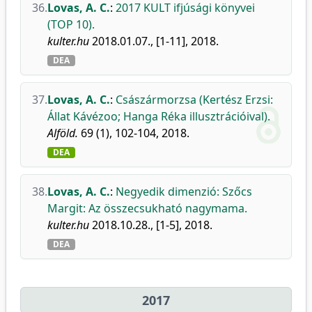
36.
Lovas, A. C.
:
2017 KULT ifjúsági könyvei
(TOP 10).
kulter.hu
2018.01.07., [1-11], 2018.
DEA
37.
Lovas, A. C.
:
Császármorzsa (Kertész Erzsi:
Állat Kávézoo; Hanga Réka illusztrációival).
Alföld.
69 (1), 102-104, 2018.
DEA
38.
Lovas, A. C.
:
Negyedik dimenzió: Szőcs
Margit: Az összecsukható nagymama.
kulter.hu
2018.10.28., [1-5], 2018.
DEA
2017