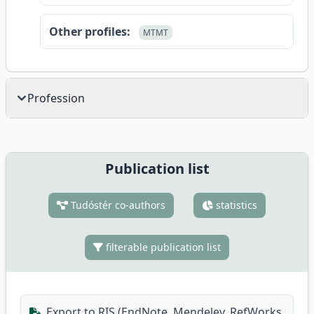
Other profiles:
MTMT
Profession
Publication list
Tudóstér co-authors
statistics
filterable publication list
Export to RIS (EndNote, Mendeley, RefWorks,