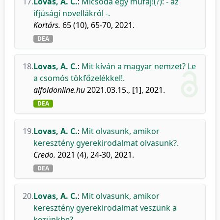
17.
Lovas, A. C.
:
Micsoda egy műfaj!(?): - az
ifjúsági novellákról -.
Kortárs.
65 (10), 65-70, 2021.
DEA
18.
Lovas, A. C.
:
Mit kíván a magyar nemzet? Le
a csomós tökfőzelékkel!.
alfoldonline.hu
2021.03.15., [1], 2021.
DEA
19.
Lovas, A. C.
:
Mit olvasunk, amikor
keresztény gyerekirodalmat olvasunk?.
Credo.
2021 (4), 24-30, 2021.
DEA
20.
Lovas, A. C.
:
Mit olvasunk, amikor
keresztény gyerekirodalmat veszünk a
kezünkbe?.