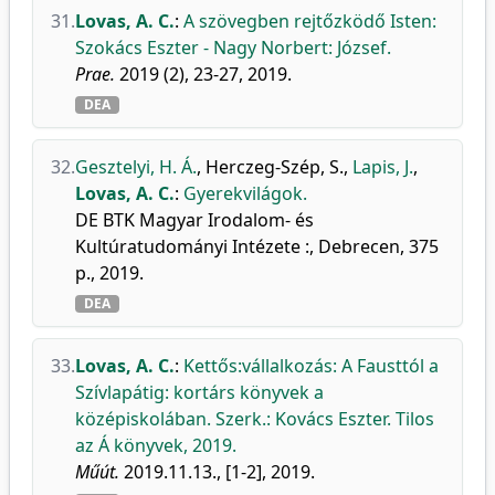
31.
Lovas, A. C.
:
A szövegben rejtőzködő Isten:
Szokács Eszter - Nagy Norbert: József.
Prae.
2019 (2), 23-27, 2019.
DEA
32.
Gesztelyi, H. Á.
,
Herczeg-Szép, S.
,
Lapis, J.
,
Lovas, A. C.
:
Gyerekvilágok.
DE BTK Magyar Irodalom- és
Kultúratudományi Intézete :, Debrecen, 375
p., 2019.
DEA
33.
Lovas, A. C.
:
Kettős:vállalkozás: A Fausttól a
Szívlapátig: kortárs könyvek a
középiskolában. Szerk.: Kovács Eszter. Tilos
az Á könyvek, 2019.
Műút.
2019.11.13., [1-2], 2019.