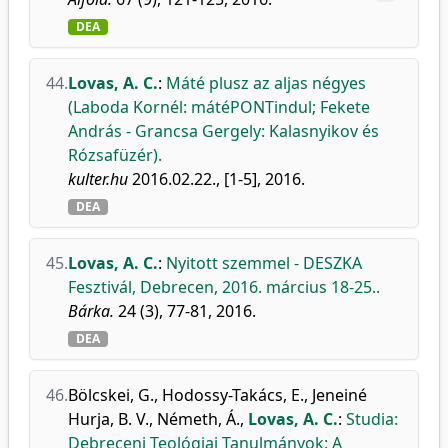
DEA
44.
Lovas, A. C.
:
Máté plusz az aljas négyes
(Laboda Kornél: mátéPONTindul; Fekete
András - Grancsa Gergely: Kalasnyikov és
Rózsafüzér).
kulter.hu
2016.02.22., [1-5], 2016.
DEA
45.
Lovas, A. C.
:
Nyitott szemmel - DESZKA
Fesztivál, Debrecen, 2016. március 18-25..
Bárka.
24 (3), 77-81, 2016.
DEA
46.
Bölcskei, G.
,
Hodossy-Takács, E.
,
Jeneiné
Hurja, B. V.
,
Németh, Á.
,
Lovas, A. C.
:
Studia:
Debreceni Teológiai Tanulmányok: A