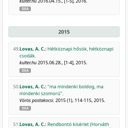
kulter.hu
2016.04.15., [1-5], 2016.
DEA
2015
49.
Lovas, A. C.
:
Hétköznapi hősök, hétköznapi
csodák.
kulter.hu
2015.06.28., [1-4], 2015.
DEA
50.
Lovas, A. C.
:
"ma mindenki boldog, ma
mindenki szomorú".
Vörös postakocsi.
2015 (1), 114-115, 2015.
DEA
51.
Lovas, A. C.
:
Rendbontó kísérlet (Horváth