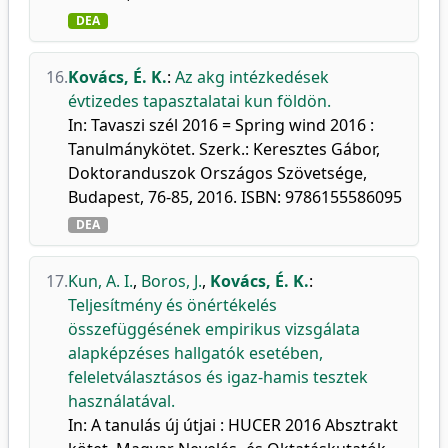
DEA
16.
Kovács, É. K.
:
Az akg intézkedések
évtizedes tapasztalatai kun földön.
In: Tavaszi szél 2016 = Spring wind 2016 :
Tanulmánykötet. Szerk.: Keresztes Gábor,
Doktoranduszok Országos Szövetsége,
Budapest, 76-85, 2016. ISBN: 9786155586095
DEA
17.
Kun, A. I.
,
Boros, J.
,
Kovács, É. K.
:
Teljesítmény és önértékelés
összefüggésének empirikus vizsgálata
alapképzéses hallgatók esetében,
feleletválasztásos és igaz-hamis tesztek
használatával.
In: A tanulás új útjai : HUCER 2016 Absztrakt