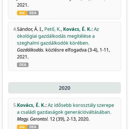
2021.
doi
DEA
4.
Sándor, Á. I.
,
Pető, K.
,
Kovács, É. K.
:
Az
ökológiai gazdálkodás megítélése a
szeghalmi gazdálkodók körében.
Gazdálkodás.
közlésre elfogadva (3-4), 1-11,
2021.
DEA
2020
5.
Kovács, É. K.
:
Az idősebb korosztály szerepe
a családi gazdaságok generációváltásában.
Magy. Gerontol.
12 (39), 2-13, 2020.
doi
DEA