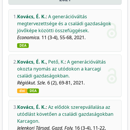
1.
Kovács, É. K.
:
A generációváltás
megtervezettsége és a családi gazdaságok
jövőképe közötti összefüggések.
Economica.
11 (3-4), 55-68, 2021.
DEA
2.
Kovács, É. K.
,
Pető, K.
:
A generációváltás
okozta nyomás az utódokon a karcagi
családi gazdaságokban.
Régiókut. Szle.
6 (2), 69-81, 2021.
doi
DEA
3.
Kovács, É. K.
:
Az elődök szerepvállalása az
utódlást követően a családi gazdaságokban
Karcagon.
Jelenkori Társad. Gazd. Foly.
16 (3-4), 11-22,