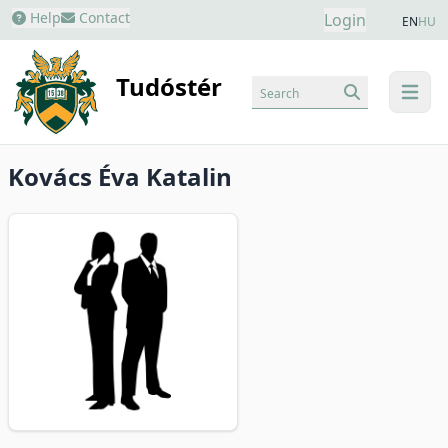
Help
Contact
Login
EN
HU
Tudóstér
Search
menu
Kovács Éva Katalin