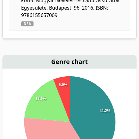
kötet, Magyar Nevelés- és Oktatáskutatók
Egyesülete, Budapest, 96, 2016. ISBN:
9786155657009
DEA
Genre chart
5.9%
17.6%
41.2%