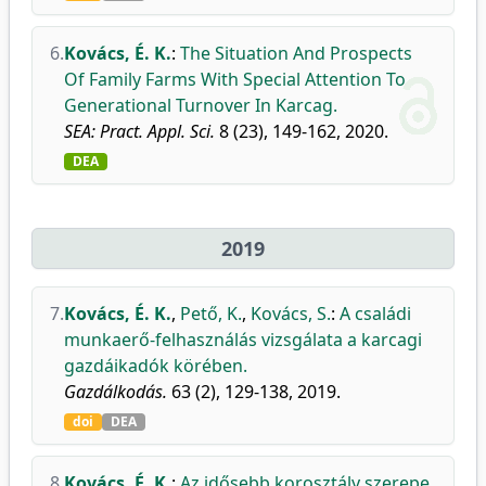
6.
Kovács, É. K.
:
The Situation And Prospects
Of Family Farms With Special Attention To
Generational Turnover In Karcag.
SEA: Pract. Appl. Sci.
8 (23), 149-162, 2020.
DEA
2019
7.
Kovács, É. K.
,
Pető, K.
,
Kovács, S.
:
A családi
munkaerő-felhasználás vizsgálata a karcagi
gazdáikadók körében.
Gazdálkodás.
63 (2), 129-138, 2019.
doi
DEA
8.
Kovács, É. K.
:
Az idősebb korosztály szerepe