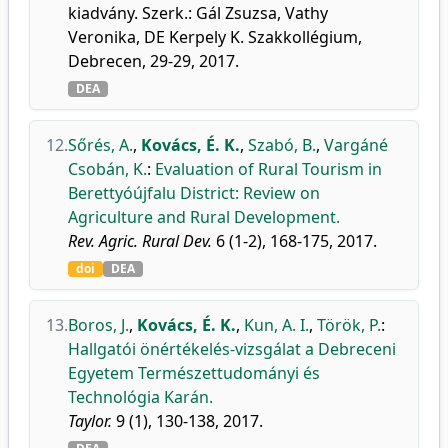
kiadvány. Szerk.: Gál Zsuzsa, Vathy
Veronika, DE Kerpely K. Szakkollégium,
Debrecen, 29-29, 2017.
DEA
12.
Sőrés, A.
,
Kovács, É. K.
,
Szabó, B.
,
Vargáné
Csobán, K.
:
Evaluation of Rural Tourism in
Berettyóújfalu District: Review on
Agriculture and Rural Development.
Rev. Agric. Rural Dev.
6 (1-2), 168-175, 2017.
doi
DEA
13.
Boros, J.
,
Kovács, É. K.
,
Kun, A. I.
,
Török, P.
:
Hallgatói önértékelés-vizsgálat a Debreceni
Egyetem Természettudományi és
Technológia Karán.
Taylor.
9 (1), 130-138, 2017.