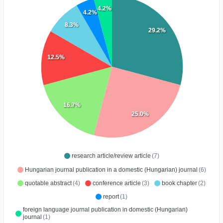
4.2%
4.2%
8.3%
29.2%
12.5%
16.7%
25.0%
research article/review article
(7)
Hungarian journal publication in a domestic (Hungarian) journal
(6)
quotable abstract
(4)
conference article
(3)
book chapter
(2)
report
(1)
foreign language journal publication in domestic (Hungarian)
journal
(1)