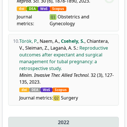
Reprod. Sci.
30 (6), 1878-1890, 2023.
doi
DEA
WoS
Scopus
Journal
Obstetrics and
Q1
metrics:
Gynecology
10.
Török, P.
,
Naem, A.
,
Csehely, S.
,
Chiantera,
V.
,
Sleiman, Z.
,
Laganà, A. S.
:
Reproductive
outcomes after expectant and surgical
management for tubal pregnancy: a
retrospective study.
Minim. Invasive Ther. Allied Technol.
32 (3), 127-
135, 2023.
doi
DEA
WoS
Scopus
Journal metrics:
Surgery
Q2
2022