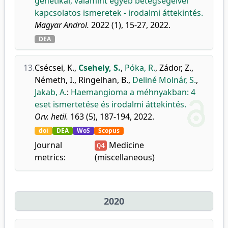
genetikai, valamint egyéb betegségeivel
kapcsolatos ismeretek - irodalmi áttekintés.
Magyar Androl.
2022 (1), 15-27, 2022.
DEA
13.
Csécsei, K.
,
Csehely, S.
,
Póka, R.
,
Zádor, Z.
,
Németh, I.
,
Ringelhan, B.
,
Deliné Molnár, S.
,
Jakab, A.
:
Haemangioma a méhnyakban: 4
eset ismertetése és irodalmi áttekintés.
Orv. hetil.
163 (5), 187-194, 2022.
doi
DEA
WoS
Scopus
Journal
Medicine
Q4
metrics:
(miscellaneous)
2020