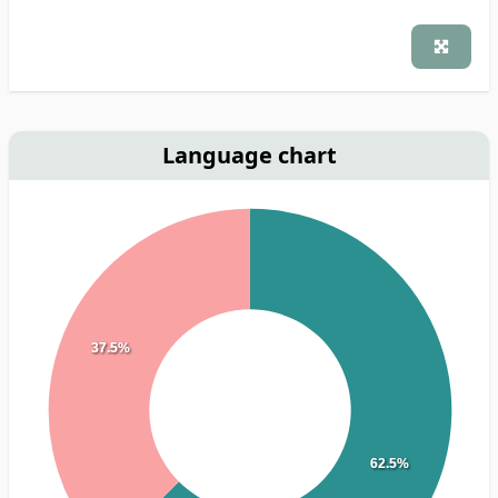
Language chart
37.5%
62.5%