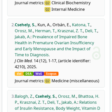
Journal metrics:
Clinical Biochemistry
Q2
Internal Medicine
Q2
2.
Csehely, S.
,
Kun, A.
,
Orbán, E.
,
Katona, T.
,
Orosz, M.
,
Herman, T.
,
Krasznai, Z. T.
,
Deli, T.
,
Jakab, A.
:
Prevalence of Impaired Bone
Health in Premature Ovarian Insufficiency
and Early Menopause and the Impact of
Time to Diagnosis.
J Clin Med.
14 (12), 1-17, (article identifier:
4210), 2025.
doi
DEA
WoS
Scopus
Journal metrics:
Medicine (miscellaneous)
Q2
3.
Balogh, Z.
,
Csehely, S.
,
Orosz, M.
,
Bhattoa, H.
P.
,
Krasznai, Z. T.
,
Deli, T.
,
Jakab, A.
:
Relations
of Insulin Resistance, Body Weight, Vitamin D