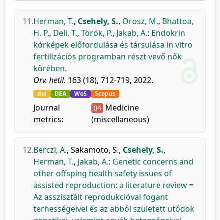
11.
Herman, T.
,
Csehely, S.
,
Orosz, M.
,
Bhattoa,
H. P.
,
Deli, T.
,
Török, P.
,
Jakab, A.
:
Endokrin
kórképek előfordulása és társulása in vitro
fertilizációs programban részt vevő nők
körében.
Orv. hetil.
163 (18), 712-719, 2022.
doi
DEA
WoS
Scopus
Journal
Medicine
Q4
metrics:
(miscellaneous)
12.
Berczi, A.
,
Sakamoto, S.
,
Csehely, S.
,
Herman, T.
,
Jakab, A.
:
Genetic concerns and
other offsping health safety issues of
assisted reproduction: a literature review =
Az asszisztált reprodukcióval fogant
terhességeivel és az abból született utódok