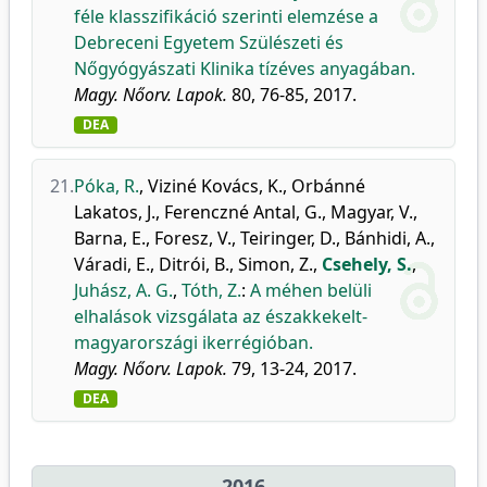
féle klasszifikáció szerinti elemzése a
Debreceni Egyetem Szülészeti és
Nőgyógyászati Klinika tízéves anyagában.
Magy. Nőorv. Lapok.
80, 76-85, 2017.
DEA
21.
Póka, R.
,
Viziné Kovács, K.
,
Orbánné
Lakatos, J.
,
Ferenczné Antal, G.
,
Magyar, V.
,
Barna, E.
,
Foresz, V.
,
Teiringer, D.
,
Bánhidi, A.
,
Váradi, E.
,
Ditrói, B.
,
Simon, Z.
,
Csehely, S.
,
Juhász, A. G.
,
Tóth, Z.
:
A méhen belüli
elhalások vizsgálata az északkekelt-
magyarországi ikerrégióban.
Magy. Nőorv. Lapok.
79, 13-24, 2017.
DEA
2016