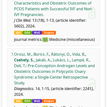
Characteristics and Obstetric Outcomes of
PCOS Patients with Successful IVF and Non-
IVF Pregnancies.
J Clin Med.
13 (18), 1-13, (article identifier:
5602), 2024.
doi
DEA
WoS
Scopus
Journal metrics:
Medicine (miscellaneous)
Q1
7.
Orosz, M.
,
Borics, F.
,
Rátonyi, D.
,
Vida, B.
,
Csehely, S.
,
Jakab, A.
,
Lukács, L.
,
Lampé, R.
,
Deli, T.
:
Pre-Conception Androgen Levels and
Obstetric Outcomes in Polycystic Ovary
Syndrome: a Single-Center Retrospective
Study.
Diagnostics.
14, 1-15, (article identifier: 2241),
2024.
doi
DEA
WoS
Scopus