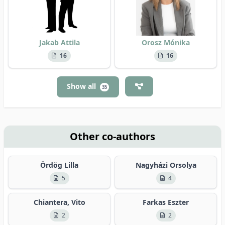
Jakab Attila
Orosz Mónika
16
16
Show all
35
Other co-authors
Ördög Lilla
Nagyházi Orsolya
5
4
Chiantera, Vito
Farkas Eszter
2
2