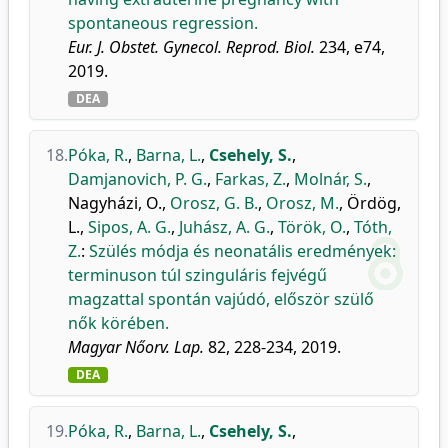
spontaneous regression.
Eur. J. Obstet. Gynecol. Reprod. Biol.
234, e74,
2019.
DEA
18.
Póka, R.
,
Barna, L.
,
Csehely, S.
,
Damjanovich, P. G.
,
Farkas, Z.
,
Molnár, S.
,
Nagyházi, O.
,
Orosz, G. B.
,
Orosz, M.
,
Ördög,
L.
,
Sipos, A. G.
,
Juhász, A. G.
,
Török, O.
,
Tóth,
Z.
:
Szülés módja és neonatális eredmények:
terminuson túl szinguláris fejvégű
magzattal spontán vajúdó, először szülő
nők körében.
Magyar Nőorv. Lap.
82, 228-234, 2019.
DEA
19.
Póka, R.
,
Barna, L.
,
Csehely, S.
,