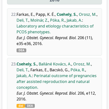
22.
Farkas, E.
,
Papp, K. É.
,
Csehely, S.
,
Orosz, M.
,
Deli, T.
,
Molnár, Z.
,
Póka, R.
,
Jakab, A.
:
Laboratory and etiology characteristics of
PCOS phenotypes.
Eur. J. Obstet. Gynecol. Reprod. Biol.
206 (11),
e35-e36, 2016.
DEA
23.
Csehely, S.
,
Balláné Kovács, A.
,
Orosz, M.
,
Deli, T.
,
Farkas, E.
,
Bacskó, G.
,
Póka, R.
,
Jakab, A.
:
Perinatal outcome of pregnancies
after assisted reproduction and natural
conception.
Eur. J. Obstet. Gynecol. Reprod. Biol.
206, e112,
2016.
doi
DEA