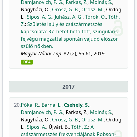
Damjanovich, P. G.
,
Farkas, Z.
,
Molnár, S.
,
Nagyházi, O.
,
Orosz, G. B.
,
Orosz, M.
,
Ördög,
L.
,
Sipos, A. G.
,
Juhász, A. G.
,
Török, O.
,
Tóth,
Z.
:
Születési súly és császármetszés
kapcsolata: 37. hetet betöltött, szinguláris
fejvégű magzattal spontán vajúdó először
szülő nőkben.
Magyar Nőorv. Lap.
82 (2), 56-61, 2019.
DEA
2017
20.
Póka, R.
,
Barna, L.
,
Csehely, S.
,
Damjanovich, P. G.
,
Farkas, Z.
,
Molnár, S.
,
Nagyházi, O.
,
Orosz, G. B.
,
Orosz, M.
,
Ördög,
L.
,
Sipos, A.
,
Újvári, B.
,
Tóth, Z.
:
A
császármetszés frekvenciájának Robson-