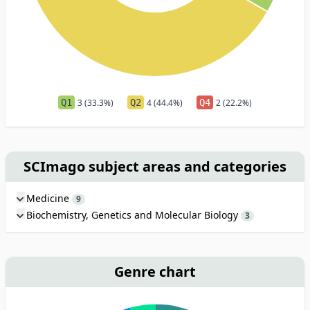
Q1
3 (33.3%)
Q2
4 (44.4%)
Q4
2 (22.2%)
SCImago subject areas and categories
Medicine
9
Biochemistry, Genetics and Molecular Biology
3
Genre chart