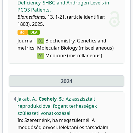
Deficiency, SHBG and Androgen Levels in
PCOS Patients.
Biomedicines.
13, 1-21, (article identifier:
1803), 2025.
doi
DEA
Journal
Biochemistry, Genetics and
Q1
metrics:
Molecular Biology (miscellaneous)
Medicine (miscellaneous)
Q1
2024
4.
Jakab, A.
,
Csehely, S.
:
Az asszisztált
reprodukcióval fogant terhességek
szülészeti vonatkozásai.
In: Szeretnénk, ha megszületnél! A
meddőség orvosi, lélektani és társadalmi