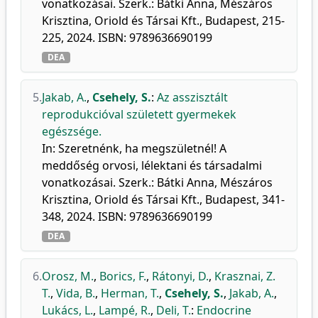
vonatkozásai. Szerk.: Bátki Anna, Mészáros
Krisztina, Oriold és Társai Kft., Budapest, 215-
225, 2024. ISBN: 9789636690199
DEA
5.
Jakab, A.
,
Csehely, S.
:
Az asszisztált
reprodukcióval született gyermekek
egészsége.
In: Szeretnénk, ha megszületnél! A
meddőség orvosi, lélektani és társadalmi
vonatkozásai. Szerk.: Bátki Anna, Mészáros
Krisztina, Oriold és Társai Kft., Budapest, 341-
348, 2024. ISBN: 9789636690199
DEA
6.
Orosz, M.
,
Borics, F.
,
Rátonyi, D.
,
Krasznai, Z.
T.
,
Vida, B.
,
Herman, T.
,
Csehely, S.
,
Jakab, A.
,
Lukács, L.
,
Lampé, R.
,
Deli, T.
:
Endocrine