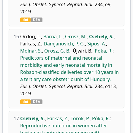
Eur. J. Obstet. Gynecol. Reprod. Biol.
234, e9,
2019.
doi
DEA
16.
Ördög, L.
,
Barna, L.
,
Orosz, M.
,
Csehely, S.
,
Farkas, Z.
,
Damjanovich, P. G.
,
Sipos, A.
,
Molnár, S.
,
Orosz, G. B.
,
Újvári, B.
,
Póka, R.
:
Predictors of maternal and neonatal
morbidity and early neonatal mortality in
Robson-classified deliveries over 10 years in
a tertiary care obstetric unit of Hungary.
Eur. J. Obstet. Gynecol. Reprod. Biol.
234, e113,
2019.
doi
DEA
17.
Csehely, S.
,
Farkas, Z.
,
Török, P.
,
Póka, R.
:
Reproductive outcome in women after
having extrauterine pregnancy with