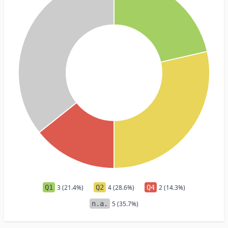
Q1
3 (21.4%)
Q2
4 (28.6%)
Q4
2 (14.3%)
n.a.
5 (35.7%)