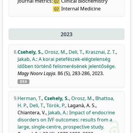
Journal metrics:
Clinical Biochemistry
Q2
Internal Medicine
Q2
2023
8.
Csehely, S.
,
Orosz, M.
,
Deli, T.
,
Krasznai, Z. T.
,
Jakab, A.
:
A korai petefészek-elégtelenség
időben történő felismerésének jelentősége.
Magy Noorv Lapja.
86 (5), 283-286, 2023.
DEA
9.
Herman, T.
,
Csehely, S.
,
Orosz, M.
,
Bhattoa,
H. P.
,
Deli, T.
,
Török, P.
,
Laganà, A. S.
,
Chiantera, V.
,
Jakab, A.
:
Impact of endocrine
disorders on IVF outcomes: results from a
large, single-centre, prospective study.