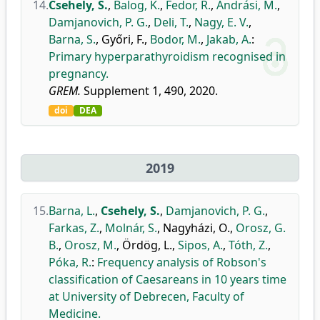
14.
Csehely, S.
,
Balog, K.
,
Fedor, R.
,
Andrási, M.
,
Damjanovich, P. G.
,
Deli, T.
,
Nagy, E. V.
,
Barna, S.
,
Győri, F.
,
Bodor, M.
,
Jakab, A.
:
Primary hyperparathyroidism recognised in
pregnancy.
GREM.
Supplement 1, 490, 2020.
doi
DEA
2019
15.
Barna, L.
,
Csehely, S.
,
Damjanovich, P. G.
,
Farkas, Z.
,
Molnár, S.
,
Nagyházi, O.
,
Orosz, G.
B.
,
Orosz, M.
,
Ördög, L.
,
Sipos, A.
,
Tóth, Z.
,
Póka, R.
:
Frequency analysis of Robson's
classification of Caesareans in 10 years time
at University of Debrecen, Faculty of
Medicine.